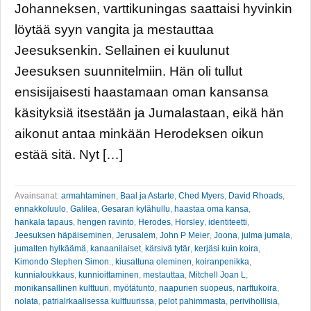
Johanneksen, varttikuningas saattaisi hyvinkin
löytää syyn vangita ja mestauttaa
Jeesuksenkin. Sellainen ei kuulunut
Jeesuksen suunnitelmiin. Hän oli tullut
ensisijaisesti haastamaan oman kansansa
käsityksiä itsestään ja Jumalastaan, eikä hän
aikonut antaa minkään Herodeksen oikun
estää sitä. Nyt […]
Avainsanat:
armahtaminen
,
Baal ja Astarte
,
Ched Myers
,
David Rhoads
,
ennakkoluulo
,
Galilea
,
Gesaran kylähullu
,
haastaa oma kansa
,
hankala tapaus
,
hengen ravinto
,
Herodes
,
Horsley
,
identiteetti
,
Jeesuksen häpäiseminen
,
Jerusalem
,
John P Meier
,
Joona
,
julma jumala
,
jumalten hylkäämä
,
kanaanilaiset
,
kärsivä tytär
,
kerjäsi kuin koira
,
Kimondo Stephen Simon.
,
kiusattuna oleminen
,
koiranpenikka
,
kunnialoukkaus
,
kunnioittaminen
,
mestauttaa
,
Mitchell Joan L
,
monikansallinen kulttuuri
,
myötätunto
,
naapurien suopeus
,
narttukoira
,
nolata
,
patrialrkaalisessa kulttuurissa
,
pelot pahimmasta
,
perivihollisia
,