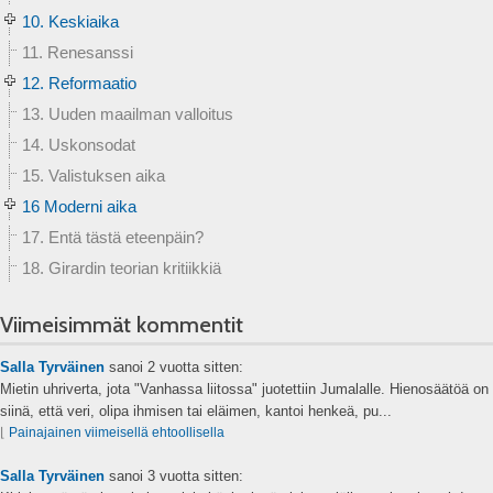
10. Keskiaika
11. Renesanssi
12. Reformaatio
13. Uuden maailman valloitus
14. Uskonsodat
15. Valistuksen aika
16 Moderni aika
17. Entä tästä eteenpäin?
18. Girardin teorian kritiikkiä
Viimeisimmät kommentit
Salla Tyrväinen
sanoi
2 vuotta sitten:
Mietin uhriverta, jota "Vanhassa liitossa" juotettiin Jumalalle. Hienosäätöä on
siinä, että veri, olipa ihmisen tai eläimen, kantoi henkeä, pu...
⌊
Painajainen viimeisellä ehtoollisella
Salla Tyrväinen
sanoi
3 vuotta sitten: