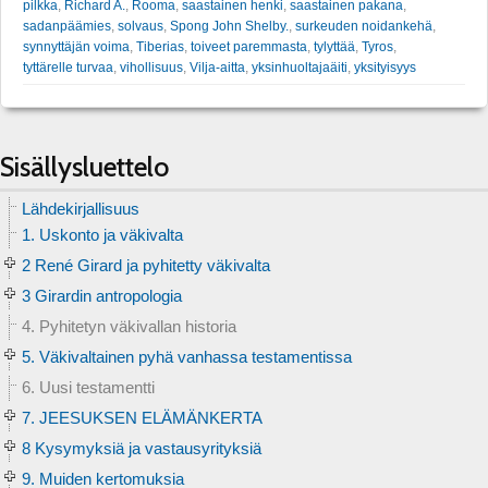
pilkka
,
Richard A.
,
Rooma
,
saastainen henki
,
saastainen pakana
,
sadanpäämies
,
solvaus
,
Spong John Shelby.
,
surkeuden noidankehä
,
synnyttäjän voima
,
Tiberias
,
toiveet paremmasta
,
tylyttää
,
Tyros
,
tyttärelle turvaa
,
vihollisuus
,
Vilja-aitta
,
yksinhuoltajaäiti
,
yksityisyys
Sisällysluettelo
Lähdekirjallisuus
1. Uskonto ja väkivalta
2 René Girard ja pyhitetty väkivalta
3 Girardin antropologia
4. Pyhitetyn väkivallan historia
5. Väkivaltainen pyhä vanhassa testamentissa
6. Uusi testamentti
7. JEESUKSEN ELÄMÄNKERTA
8 Kysymyksiä ja vastausyrityksiä
9. Muiden kertomuksia