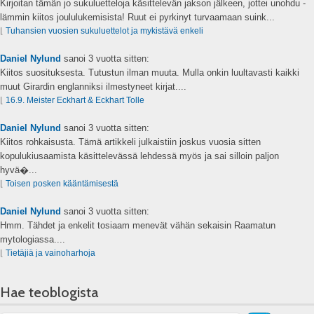
Kirjoitan tämän jo sukuluetteloja käsittelevän jakson jälkeen, jottei unohdu -
lämmin kiitos joululukemisista! Ruut ei pyrkinyt turvaamaan suink...
⌊
Tuhansien vuosien sukuluettelot ja mykistävä enkeli
Daniel Nylund
sanoi
3 vuotta sitten:
Kiitos suosituksesta. Tutustun ilman muuta. Mulla onkin luultavasti kaikki
muut Girardin englanniksi ilmestyneet kirjat....
⌊
16.9. Meister Eckhart & Eckhart Tolle
Daniel Nylund
sanoi
3 vuotta sitten:
Kiitos rohkaisusta. Tämä artikkeli julkaistiin joskus vuosia sitten
kopulukiusaamista käsittelevässä lehdessä myös ja sai silloin paljon
hyvä�...
⌊
Toisen posken kääntämisestä
Daniel Nylund
sanoi
3 vuotta sitten:
Hmm. Tähdet ja enkelit tosiaam menevät vähän sekaisin Raamatun
mytologiassa....
⌊
Tietäjiä ja vainoharhoja
Hae teoblogista