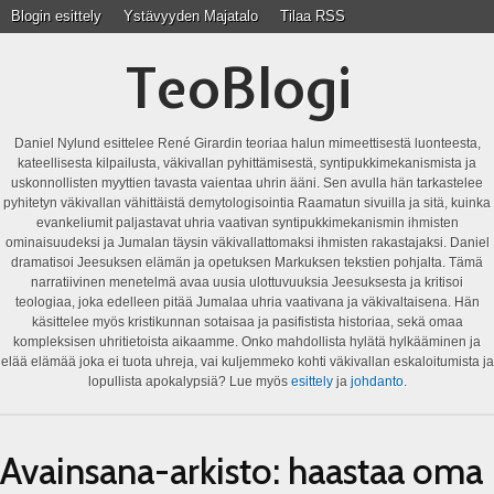
Blogin esittely
Ystävyyden Majatalo
Tilaa RSS
TeoBlogi
Daniel Nylund esittelee René Girardin teoriaa halun mimeettisestä luonteesta,
kateellisesta kilpailusta, väkivallan pyhittämisestä, syntipukkimekanismista ja
uskonnollisten myyttien tavasta vaientaa uhrin ääni. Sen avulla hän tarkastelee
pyhitetyn väkivallan vähittäistä demytologisointia Raamatun sivuilla ja sitä, kuinka
evankeliumit paljastavat uhria vaativan syntipukkimekanismin ihmisten
ominaisuudeksi ja Jumalan täysin väkivallattomaksi ihmisten rakastajaksi. Daniel
dramatisoi Jeesuksen elämän ja opetuksen Markuksen tekstien pohjalta. Tämä
narratiivinen menetelmä avaa uusia ulottuvuuksia Jeesuksesta ja kritisoi
teologiaa, joka edelleen pitää Jumalaa uhria vaativana ja väkivaltaisena. Hän
käsittelee myös kristikunnan sotaisaa ja pasifistista historiaa, sekä omaa
kompleksisen uhritietoista aikaamme. Onko mahdollista hylätä hylkääminen ja
elää elämää joka ei tuota uhreja, vai kuljemmeko kohti väkivallan eskaloitumista ja
lopullista apokalypsiä? Lue myös
esittely
ja
johdanto
.
Avainsana-arkisto:
haastaa oma