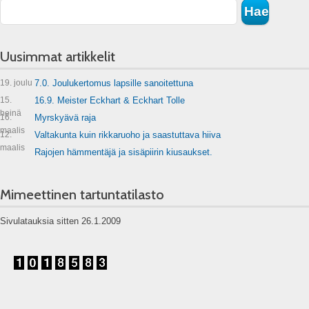
Uusimmat artikkelit
19. joulu
7.0. Joulukertomus lapsille sanoitettuna
15.
16.9. Meister Eckhart & Eckhart Tolle
heinä
16.
Myrskyävä raja
maalis
12.
Valtakunta kuin rikkaruoho ja saastuttava hiiva
maalis
Rajojen hämmentäjä ja sisäpiirin kiusaukset.
Mimeettinen tartuntatilasto
Sivulatauksia sitten 26.1.2009