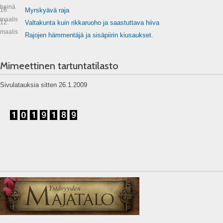
heinä
16.
Myrskyävä raja
maalis
12.
Valtakunta kuin rikkaruoho ja saastuttava hiiva
maalis
Rajojen hämmentäjä ja sisäpiirin kiusaukset.
Mimeettinen tartuntatilasto
Sivulatauksia sitten 26.1.2009