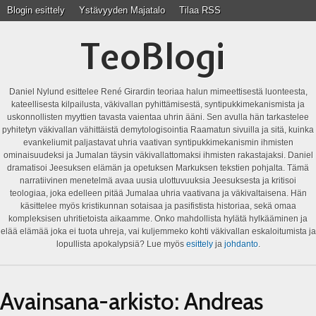
Blogin esittely
Ystävyyden Majatalo
Tilaa RSS
TeoBlogi
Daniel Nylund esittelee René Girardin teoriaa halun mimeettisestä luonteesta,
kateellisesta kilpailusta, väkivallan pyhittämisestä, syntipukkimekanismista ja
uskonnollisten myyttien tavasta vaientaa uhrin ääni. Sen avulla hän tarkastelee
pyhitetyn väkivallan vähittäistä demytologisointia Raamatun sivuilla ja sitä, kuinka
evankeliumit paljastavat uhria vaativan syntipukkimekanismin ihmisten
ominaisuudeksi ja Jumalan täysin väkivallattomaksi ihmisten rakastajaksi. Daniel
dramatisoi Jeesuksen elämän ja opetuksen Markuksen tekstien pohjalta. Tämä
narratiivinen menetelmä avaa uusia ulottuvuuksia Jeesuksesta ja kritisoi
teologiaa, joka edelleen pitää Jumalaa uhria vaativana ja väkivaltaisena. Hän
käsittelee myös kristikunnan sotaisaa ja pasifistista historiaa, sekä omaa
kompleksisen uhritietoista aikaamme. Onko mahdollista hylätä hylkääminen ja
elää elämää joka ei tuota uhreja, vai kuljemmeko kohti väkivallan eskaloitumista ja
lopullista apokalypsiä? Lue myös
esittely
ja
johdanto
.
Avainsana-arkisto:
Andreas