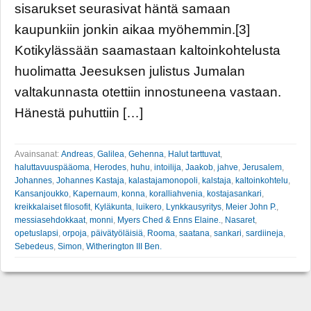
sisarukset seurasivat häntä samaan
kaupunkiin jonkin aikaa myöhemmin.[3]
Kotikylässään saamastaan kaltoinkohtelusta
huolimatta Jeesuksen julistus Jumalan
valtakunnasta otettiin innostuneena vastaan.
Hänestä puhuttiin […]
Avainsanat:
Andreas
,
Galilea
,
Gehenna
,
Halut tarttuvat
,
haluttavuuspääoma
,
Herodes
,
huhu
,
intoilija
,
Jaakob
,
jahve
,
Jerusalem
,
Johannes
,
Johannes Kastaja
,
kalastajamonopoli
,
kalstaja
,
kaltoinkohtelu
,
Kansanjoukko
,
Kapernaum
,
konna
,
koralliahvenia
,
kostajasankari
,
kreikkalaiset filosofit
,
Kyläkunta
,
luikero
,
Lynkkausyritys
,
Meier John P.
,
messiasehdokkaat
,
monni
,
Myers Ched & Enns Elaine.
,
Nasaret
,
opetuslapsi
,
orpoja
,
päivätyöläisiä
,
Rooma
,
saatana
,
sankari
,
sardiineja
,
Sebedeus
,
Simon
,
Witherington III Ben.