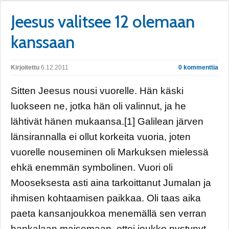
Jeesus valitsee 12 olemaan
kanssaan
Kirjoitettu
6.12.2011
0 kommenttia
Sitten Jeesus nousi vuorelle. Hän käski
luokseen ne, jotka hän oli valinnut, ja he
lähtivät hänen mukaansa.[1] Galilean järven
länsirannalla ei ollut korkeita vuoria, joten
vuorelle nouseminen oli Markuksen mielessä
ehkä enemmän symbolinen. Vuori oli
Mooseksesta asti aina tarkoittanut Jumalan ja
ihmisen kohtaamisen paikkaa. Oli taas aika
paeta kansanjoukkoa menemällä sen verran
hankalaan maisemaan, ettei joukko pystynyt