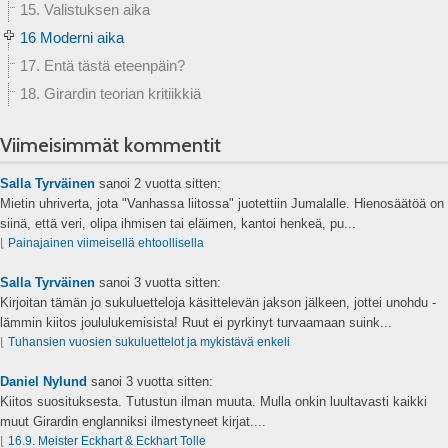
15. Valistuksen aika
16 Moderni aika
17. Entä tästä eteenpäin?
18. Girardin teorian kritiikkiä
Viimeisimmät kommentit
Salla Tyrväinen
sanoi
2 vuotta sitten:
Mietin uhriverta, jota "Vanhassa liitossa" juotettiin Jumalalle. Hienosäätöä on
siinä, että veri, olipa ihmisen tai eläimen, kantoi henkeä, pu...
⌊
Painajainen viimeisellä ehtoollisella
Salla Tyrväinen
sanoi
3 vuotta sitten:
Kirjoitan tämän jo sukuluetteloja käsittelevän jakson jälkeen, jottei unohdu -
lämmin kiitos joululukemisista! Ruut ei pyrkinyt turvaamaan suink...
⌊
Tuhansien vuosien sukuluettelot ja mykistävä enkeli
Daniel Nylund
sanoi
3 vuotta sitten:
Kiitos suosituksesta. Tutustun ilman muuta. Mulla onkin luultavasti kaikki
muut Girardin englanniksi ilmestyneet kirjat....
⌊
16.9. Meister Eckhart & Eckhart Tolle