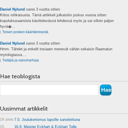
Daniel Nylund
sanoi
3 vuotta sitten:
Kiitos rohkaisusta. Tämä artikkeli julkaistiin joskus vuosia sitten
kopulukiusaamista käsittelevässä lehdessä myös ja sai silloin paljon
hyvä�...
⌊
Toisen posken kääntämisestä
Daniel Nylund
sanoi
3 vuotta sitten:
Hmm. Tähdet ja enkelit tosiaam menevät vähän sekaisin Raamatun
mytologiassa....
⌊
Tietäjiä ja vainoharhoja
Hae teoblogista
Uusimmat artikkelit
19. joulu
7.0. Joulukertomus lapsille sanoitettuna
15.
16.9. Meister Eckhart & Eckhart Tolle