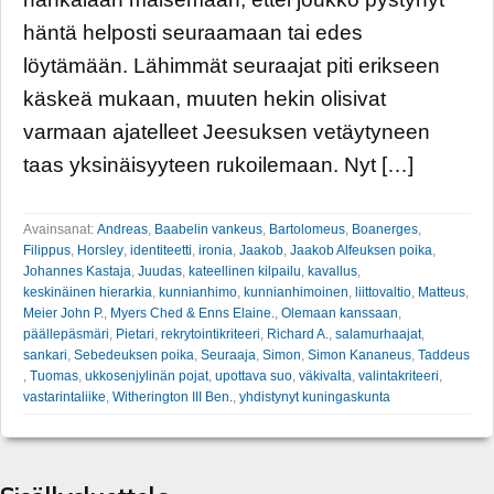
häntä helposti seuraamaan tai edes
löytämään. Lähimmät seuraajat piti erikseen
käskeä mukaan, muuten hekin olisivat
varmaan ajatelleet Jeesuksen vetäytyneen
taas yksinäisyyteen rukoilemaan. Nyt […]
Avainsanat:
Andreas
,
Baabelin vankeus
,
Bartolomeus
,
Boanerges
,
Filippus
,
Horsley
,
identiteetti
,
ironia
,
Jaakob
,
Jaakob Alfeuksen poika
,
Johannes Kastaja
,
Juudas
,
kateellinen kilpailu
,
kavallus
,
keskinäinen hierarkia
,
kunnianhimo
,
kunnianhimoinen
,
liittovaltio
,
Matteus
,
Meier John P.
,
Myers Ched & Enns Elaine.
,
Olemaan kanssaan
,
päällepäsmäri
,
Pietari
,
rekrytointikriteeri
,
Richard A.
,
salamurhaajat
,
sankari
,
Sebedeuksen poika
,
Seuraaja
,
Simon
,
Simon Kananeus
,
Taddeus
,
Tuomas
,
ukkosenjylinän pojat
,
upottava suo
,
väkivalta
,
valintakriteeri
,
vastarintaliike
,
Witherington III Ben.
,
yhdistynyt kuningaskunta