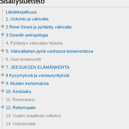
Sisällysluettelo
Lähdekirjallisuus
1. Uskonto ja väkivalta
2 René Girard ja pyhitetty väkivalta
3 Girardin antropologia
4. Pyhitetyn väkivallan historia
5. Väkivaltainen pyhä vanhassa testamentissa
6. Uusi testamentti
7. JEESUKSEN ELÄMÄNKERTA
8 Kysymyksiä ja vastausyrityksiä
9. Muiden kertomuksia
10. Keskiaika
11. Renesanssi
12. Reformaatio
13. Uuden maailman valloitus
14. Uskonsodat