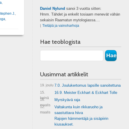
la
,
Daniel Nylund
sanoi
3 vuotta sitten:
Stephen J.
,
Hmm. Tähdet ja enkelit tosiaam menevät vähän
oga
,
sekaisin Raamatun mytologiassa....
⌊
Tietäjiä ja vainoharhoja
Hae teoblogista
Uusimmat artikkelit
19. joulu
7.0. Joulukertomus lapsille sanoitettuna
15.
16.9. Meister Eckhart & Eckhart Tolle
heinä
16.
Myrskyävä raja
maalis
12.
Valtakunta kuin rikkaruoho ja
maalis
saastuttava hiiva
Rajojen hämmentäjä ja sisäpiirin
kiusaukset.