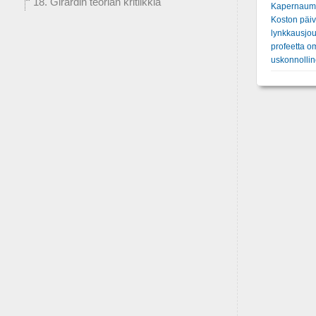
18. Girardin teorian kritiikkiä
Kapernaum
Koston päi
lynkkausjo
profeetta o
uskonnolli