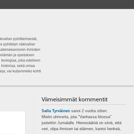
kivallan pyhittämisestä,
e pyhitetyn väkivallan
tipukkimekanismin ihmisten
n elämän ja opetuksen
 teologiaa, joka edelleen
a historiaa, sekä omaa
eja, vai kuljemmeko kohti
Viimeisimmät kommentit
Salla Tyrväinen
sanoi
2 vuotta sitten:
Mietin uhriverta, jota "Vanhassa liitossa"
juotettiin Jumalalle. Hienosäätöä on siinä, että
veri, olipa ihmisen tai eläimen, kantoi henkeä,