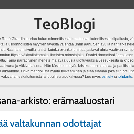
TeoBlogi
 René Girardin teoriaa halun mimeettisestä luonteesta, kateellisesta kilpailusta, vä
a ja uskonnollisten myyttien tavasta vaientaa uhrin ääni. Sen avulla hän tarkastele
ntia Raamatun sivuilla ja sitä, kuinka evankeliumit paljastavat uhria vaativan syn
malan täysin väkivallattomaksi ihmisten rakastajaksi. Daniel dramatisoi Jeesukse
lta. Tämä narratiivinen menetelmä avaa uusia ulottuvuuksia Jeesuksesta ja kritisoi
aativana ja väkivaltaisena. Hän käsittelee myös kristikunnan sotaisaa ja pasifistist
ta aikaamme. Onko mahdollista hylätä hylkääminen ja elää elämää joka ei tuota uhr
väkivallan eskaloitumista ja lopullista apokalypsiä? Lue myös
esittely
ja
johdanto
.
sana-arkisto:
erämaaluostari
ää valtakunnan odottajat