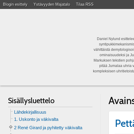
Blogin esittely
Ystävyyden Majatalo
Tilaa RSS
Daniel Nylund esittelee
syntipukkimekanismist
vähittäistä demytologisoi
ominaisuudeksi ja Ju
Markuksen tekstien pohja
pitää Jumalaa uhria v
kompleksisen uhritietois
Avain
Sisällysluettelo
Lähdekirjallisuus
1. Uskonto ja väkivalta
Pett
2 René Girard ja pyhitetty väkivalta