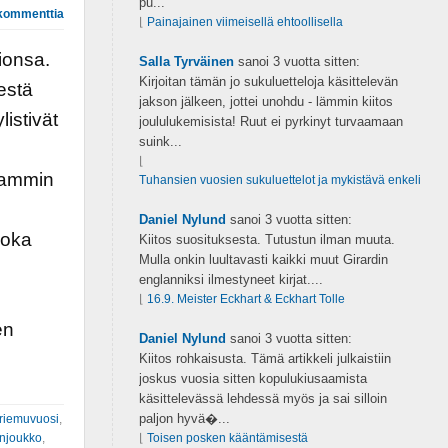
pu...
kommenttia
⌊
Painajainen viimeisellä ehtoollisella
ionsa.
Salla Tyrväinen
sanoi
3 vuotta sitten:
Kirjoitan tämän jo sukuluetteloja käsittelevän
estä
jakson jälkeen, jottei unohdu - lämmin kiitos
listivät
joululukemisista! Ruut ei pyrkinyt turvaamaan
suink...
⌊
aammin
Tuhansien vuosien sukuluettelot ja mykistävä enkeli
Daniel Nylund
sanoi
3 vuotta sitten:
joka
Kiitos suosituksesta. Tutustun ilman muuta.
Mulla onkin luultavasti kaikki muut Girardin
englanniksi ilmestyneet kirjat....
⌊
16.9. Meister Eckhart & Eckhart Tolle
en
Daniel Nylund
sanoi
3 vuotta sitten:
Kiitos rohkaisusta. Tämä artikkeli julkaistiin
joskus vuosia sitten kopulukiusaamista
käsittelevässä lehdessä myös ja sai silloin
paljon hyvä�...
riemuvuosi
,
njoukko
,
⌊
Toisen posken kääntämisestä