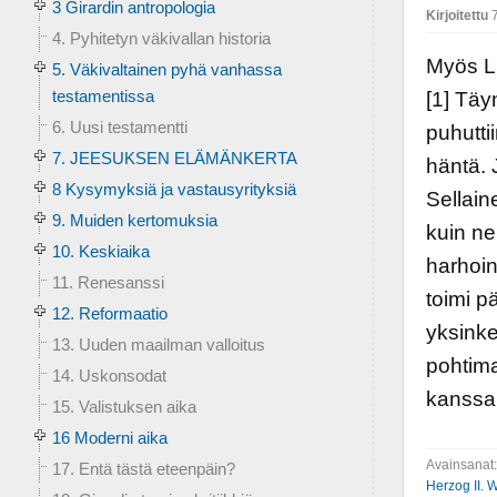
3 Girardin antropologia
Kirjoitettu
7
4. Pyhitetyn väkivallan historia
Myös L
5. Väkivaltainen pyhä vanhassa
testamentissa
[1] Täy
6. Uusi testamentti
puhutti
7. JEESUKSEN ELÄMÄNKERTA
häntä. 
8 Kysymyksiä ja vastausyrityksiä
Sellain
9. Muiden kertomuksia
kuin n
10. Keskiaika
harhoi
11. Renesanssi
toimi pä
12. Reformaatio
yksinke
13. Uuden maailman valloitus
pohtim
14. Uskonsodat
kanssa 
15. Valistuksen aika
16 Moderni aika
Avainsanat
17. Entä tästä eteenpäin?
Herzog II. W