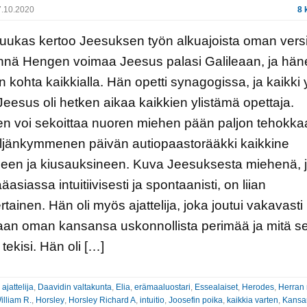
.10.2020
8 
uukas kertoo Jeesuksen työn alkuajoista oman vers
nnä Hengen voimaa Jeesus palasi Galileaan, ja hän
in kohta kaikkialla. Hän opetti synagogissa, ja kaikki y
Jeesus oli hetken aikaa kaikkien ylistämä opettaja.
en voi sekoittaa nuoren miehen pään paljon tehokk
eljänkymmenen päivän autiopaastorääkki kaikkine
neen ja kiusauksineen. Kuva Jeesuksesta miehenä, 
äasiassa intuitiivisesti ja spontaanisti, on liian
rtainen. Hän oli myös ajattelija, joka joutui vakavasti
aan oman kansansa uskonnollista perimää ja mitä s
tekisi. Hän oli […]
:
ajattelija
,
Daavidin valtakunta
,
Elia
,
erämaaluostari
,
Essealaiset
,
Herodes
,
Herran 
illiam R.
,
Horsley
,
Horsley Richard A
,
intuitio
,
Joosefin poika
,
kaikkia varten
,
Kansa