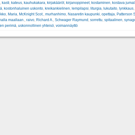
,
kasti
,
kateus
,
kauhukakara
,
kirjakääröt
,
kirjanoppineet
,
kostaminen
,
kostava juma
vä
,
kostonhaluinen uskonto
,
kreikankielinen
,
lempilapsi
,
liturgia
,
lukutaito
,
lynkkaus
,
ukko
,
Maria
,
McKnight Scot.
,
murhanhimo
,
Nasaretin kaupunki
,
opettaja
,
Patterson 
malla maallaan.
,
raivo
,
Richard A.
,
Schwager Raymund
,
sorrettu
,
spitaalinen
,
synag
nen perimä
,
uskonnollinen yhteisö
,
voimannäyttö