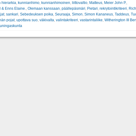
 hierarkia
,
kunnianhimo
,
kunnianhimoinen
,
liittovaltio
,
Matteus
,
Meier John P.
,
 & Enns Elaine.
,
Olemaan kanssaan
,
päällepäsmäri
,
Pietari
,
rekrytointikriteeri
,
Rich
jat
,
sankari
,
Sebedeuksen poika
,
Seuraaja
,
Simon
,
Simon Kananeus
,
Taddeus
,
Tu
nän pojat
,
upottava suo
,
väkivalta
,
valintakriteeri
,
vastarintaliike
,
Witherington III Ben
kuningaskunta