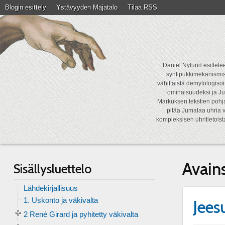
Blogin esittely
Ystävyyden Majatalo
Tilaa RSS
Daniel Nylund esittelee
syntipukkimekanismist
vähittäistä demytologisoi
ominaisuudeksi ja Ju
Markuksen tekstien pohja
pitää Jumalaa uhria v
kompleksisen uhritietois
Avain
Sisällysluettelo
Lähdekirjallisuus
1. Uskonto ja väkivalta
Jees
2 René Girard ja pyhitetty väkivalta