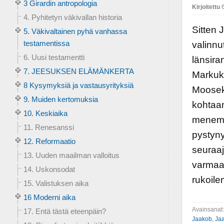
3 Girardin antropologia
Kirjoitettu
6
4. Pyhitetyn väkivallan historia
Sitten 
5. Väkivaltainen pyhä vanhassa
testamentissa
valinnu
6. Uusi testamentti
länsira
7. JEESUKSEN ELÄMÄNKERTA
Markuk
8 Kysymyksiä ja vastausyrityksiä
Mooseks
9. Muiden kertomuksia
kohtaam
10. Keskiaika
menemä
11. Renesanssi
pystyny
12. Reformaatio
seuraaj
13. Uuden maailman valloitus
varmaan
14. Uskonsodat
rukoile
15. Valistuksen aika
16 Moderni aika
Avainsanat
17. Entä tästä eteenpäin?
Jaakob
,
Jaa