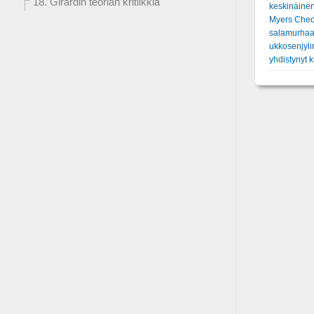
18. Girardin teorian kritiikkiä
keskinäinen
Myers Ched
salamurhaa
ukkosenjyli
yhdistynyt 