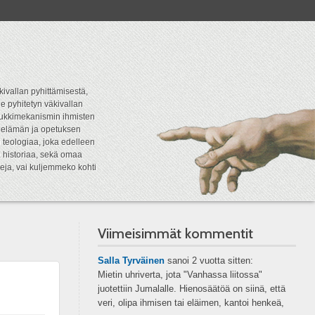
kivallan pyhittämisestä,
e pyhitetyn väkivallan
tipukkimekanismin ihmisten
n elämän ja opetuksen
 teologiaa, joka edelleen
a historiaa, sekä omaa
eja, vai kuljemmeko kohti
Viimeisimmät kommentit
Salla Tyrväinen
sanoi
2 vuotta sitten:
Mietin uhriverta, jota "Vanhassa liitossa"
juotettiin Jumalalle. Hienosäätöä on siinä, että
veri, olipa ihmisen tai eläimen, kantoi henkeä,