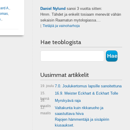
ard A.
,
Daniel Nylund
sanoi
3 vuotta sitten:
omas
,
Hmm. Tähdet ja enkelit tosiaam menevät vähän
.
,
sekaisin Raamatun mytologiassa....
⌊
Tietäjiä ja vainoharhoja
Hae teoblogista
Uusimmat artikkelit
19. joulu
7.0. Joulukertomus lapsille sanoitettuna
15.
16.9. Meister Eckhart & Eckhart Tolle
heinä
16.
Myrskyävä raja
maalis
12.
Valtakunta kuin rikkaruoho ja
maalis
saastuttava hiiva
Rajojen hämmentäjä ja sisäpiirin
kiusaukset.