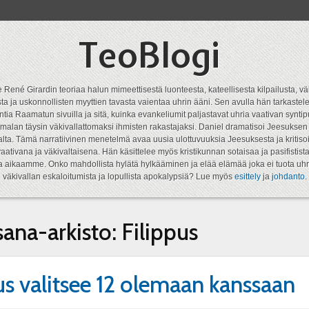
TeoBlogi
 René Girardin teoriaa halun mimeettisestä luonteesta, kateellisesta kilpailusta, vä
a ja uskonnollisten myyttien tavasta vaientaa uhrin ääni. Sen avulla hän tarkastele
ntia Raamatun sivuilla ja sitä, kuinka evankeliumit paljastavat uhria vaativan syn
malan täysin väkivallattomaksi ihmisten rakastajaksi. Daniel dramatisoi Jeesukse
lta. Tämä narratiivinen menetelmä avaa uusia ulottuvuuksia Jeesuksesta ja kritisoi
aativana ja väkivaltaisena. Hän käsittelee myös kristikunnan sotaisaa ja pasifistist
ta aikaamme. Onko mahdollista hylätä hylkääminen ja elää elämää joka ei tuota uhr
väkivallan eskaloitumista ja lopullista apokalypsiä? Lue myös
esittely
ja
johdanto
.
sana-arkisto:
Filippus
us valitsee 12 olemaan kanssaan