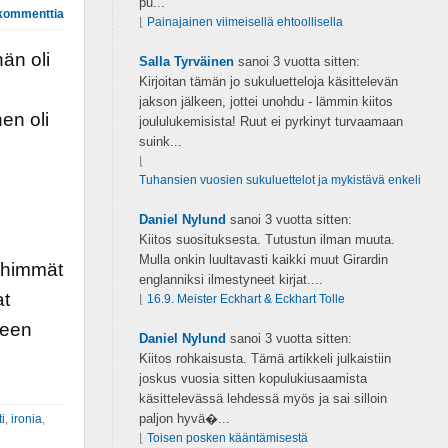
pu...
kommenttia
⌊
Painajainen viimeisellä ehtoollisella
än oli
Salla Tyrväinen
sanoi
3 vuotta sitten:
Kirjoitan tämän jo sukuluetteloja käsittelevän
jakson jälkeen, jottei unohdu - lämmin kiitos
nen oli
joululukemisista! Ruut ei pyrkinyt turvaamaan
suink...
⌊
Tuhansien vuosien sukuluettelot ja mykistävä enkeli
Daniel Nylund
sanoi
3 vuotta sitten:
Kiitos suosituksesta. Tutustun ilman muuta.
Mulla onkin luultavasti kaikki muut Girardin
ähimmät
englanniksi ilmestyneet kirjat....
at
⌊
16.9. Meister Eckhart & Eckhart Tolle
teen
Daniel Nylund
sanoi
3 vuotta sitten:
Kiitos rohkaisusta. Tämä artikkeli julkaistiin
joskus vuosia sitten kopulukiusaamista
käsittelevässä lehdessä myös ja sai silloin
paljon hyvä�...
ti
,
ironia
,
⌊
Toisen posken kääntämisestä