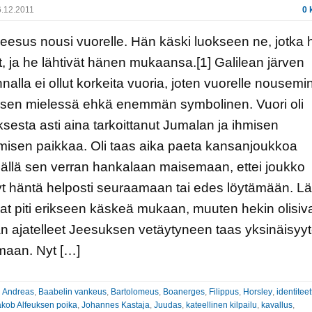
.12.2011
0 
Jeesus nousi vuorelle. Hän käski luokseen ne, jotka h
t, ja he lähtivät hänen mukaansa.[1] Galilean järven
nnalla ei ollut korkeita vuoria, joten vuorelle nousemi
sen mielessä ehkä enemmän symbolinen. Vuori oli
esta asti aina tarkoittanut Jumalan ja ihmisen
isen paikkaa. Oli taas aika paeta kansanjoukkoa
llä sen verran hankalaan maisemaan, ettei joukko
t häntä helposti seuraamaan tai edes löytämään. L
at piti erikseen käskeä mukaan, muuten hekin olisiv
 ajatelleet Jeesuksen vetäytyneen taas yksinäisyy
maan. Nyt […]
:
Andreas
,
Baabelin vankeus
,
Bartolomeus
,
Boanerges
,
Filippus
,
Horsley
,
identiteet
kob Alfeuksen poika
,
Johannes Kastaja
,
Juudas
,
kateellinen kilpailu
,
kavallus
,