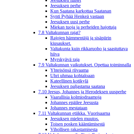
Jeesuksen naiset
Jeesuksen perhe
Kun Saatana karkottaa Saatanan
Synti Pyhää Henkeä vastaan
Jeesuksen uusi perhe
Miekan tuoja ja perheiden hajottaja
7.8 Valtakunnan rajat?
Rajojen hämmentäjä ja sisäpiirin
kiusaukset.
Valtakunta kuin rikkaruoho ja saastuttava
hiiva
Myrskyävä raja
7.9 Valtakunnan vaikutukset. Opettaa toiminnalla
Yhteisönsä riivaama
Uhri uhmaa kohtaloaan
Kateellinen kotikylä
Jeesuksen paljastama saatana
7.10 Jeesus, Johannes ja Herodeksen uusperhe
Vaarallisia kolmiodraamoja
Johannes epäilee Jeesusta
Johannes mestataan
7.11 Valtakunnan etiikka. Vuorisaarna
Jeesuksen mielen muutos.
Toisen posken kääntämisestä
Vihollisen rakastamisesta