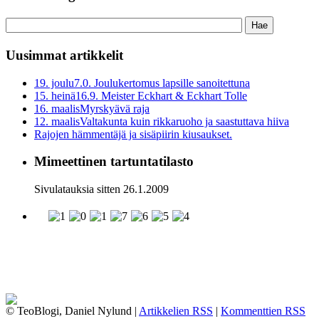
Uusimmat artikkelit
19. joulu
7.0. Joulukertomus lapsille sanoitettuna
15. heinä
16.9. Meister Eckhart & Eckhart Tolle
16. maalis
Myrskyävä raja
12. maalis
Valtakunta kuin rikkaruoho ja saastuttava hiiva
Rajojen hämmentäjä ja sisäpiirin kiusaukset.
Mimeettinen tartuntatilasto
Sivulatauksia sitten 26.1.2009
© TeoBlogi, Daniel Nylund |
Artikkelien RSS
|
Kommenttien RSS