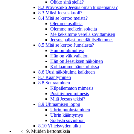
Olitko sinä siellä?
8.2 Provosoiko Jeesus oman kuolemansa?
8.3 Miksi Jeesus kuoli?
8.4 Mitä se kertoo meistä?
Olemme osallisia
Olemme melkein sokeita
Me keksimme verellä sovittamisen
Jeesus paljasti meidät itsellemme.
8.5 Mitä se kertoo Jumalasta?
Hän on uhrautuva
Hän on väkivallaton
Hän on Jeesuksen näköinen
Kohtaamme hänet uhrissa
8.6 Uusi näkökulma kaikkeen
8.7 Kääntyminen
8.8 Seuraaminen
Kilpailematon mimesis
Positiivinen mimesis
Mitä Jeesus tekisi?
8.9 Uhraamisen loppu
Uhrin puolustaminen
Uhrin kääntymys
Sodasta sovintoon
8.10 Yhteisyyden alku
9. Muiden kertomuksia