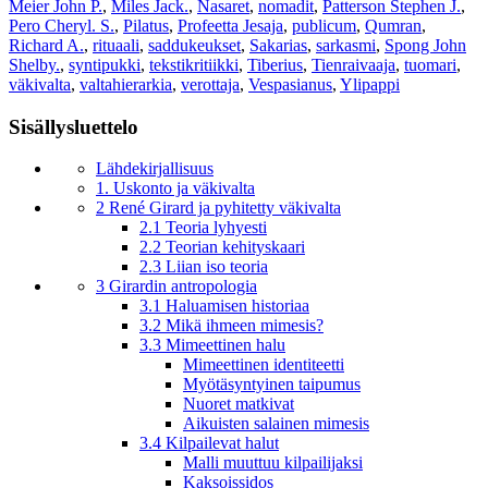
Meier John P.
,
Miles Jack.
,
Nasaret
,
nomadit
,
Patterson Stephen J.
,
Pero Cheryl. S.
,
Pilatus
,
Profeetta Jesaja
,
publicum
,
Qumran
,
Richard A.
,
rituaali
,
saddukeukset
,
Sakarias
,
sarkasmi
,
Spong John
Shelby.
,
syntipukki
,
tekstikritiikki
,
Tiberius
,
Tienraivaaja
,
tuomari
,
väkivalta
,
valtahierarkia
,
verottaja
,
Vespasianus
,
Ylipappi
Sisällysluettelo
Lähdekirjallisuus
1. Uskonto ja väkivalta
2 René Girard ja pyhitetty väkivalta
2.1 Teoria lyhyesti
2.2 Teorian kehityskaari
2.3 Liian iso teoria
3 Girardin antropologia
3.1 Haluamisen historiaa
3.2 Mikä ihmeen mimesis?
3.3 Mimeettinen halu
Mimeettinen identiteetti
Myötäsyntyinen taipumus
Nuoret matkivat
Aikuisten salainen mimesis
3.4 Kilpailevat halut
Malli muuttuu kilpailijaksi
Kaksoissidos