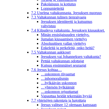
Pakolaisuus ja kotiutus
Loppumietteitä
7.2 Unelma valtakunnasta. Jeesuksen nuoruus
7.3 Valtakunnan tulinen tienraivaaja
Jeesuksen identiteetti ja kutsumus
vahvistuu
7.4 Kilpaileva valtakunta. Jeesuksen kiusaukset.
Minän ensisijaisuuden viettelys.
Jumalan kiusaamisen viettelys
Absoluuttisen vallan viettelys
Enkeleitä ja perkeleitä, onko heitä?
7.5 Valtakunnan aakkoset
Jeesuksen vai Johanneksen valtakunta?
Pettää valtakunnan odottajat
Kutsuu ensimmäiset seuraajat
7.6 Jeesus kohtaa…
…uskonnon riivaamat
…inhomoralismin
…hylkäävän uskonnon
…yhteisön hylkäämät
…uskonnon orjuuttamat
Vapauttaa heidät tekemään hyvää
7.7 yhteisöjen rakentaja ja hajoittaja
Jeesus valitsee 12 olemaan kanssaan