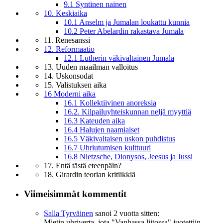
9.1 Syntinen nainen
10. Keskiaika
10.1 Anselm ja Jumalan loukattu kunnia
10.2 Peter Abelardin rakastava Jumala
11. Renesanssi
12. Reformaatio
12.1 Lutherin väkivaltainen Jumala
13. Uuden maailman valloitus
14. Uskonsodat
15. Valistuksen aika
16 Moderni aika
16.1 Kollektiivinen anoreksia
16.2. Kilpailuyhteiskunnan neljä myyttiä
16.3 Kateuden aika
16.4 Halujen naamiaiset
16.5 Väkivaltaisen uskon puhdistus
16.7 Uhriutumisen kulttuuri
16.8 Nietzsche, Dionysos, Jeesus ja Jussi
17. Entä tästä eteenpäin?
18. Girardin teorian kritiikkiä
Viimeisimmät kommentit
Salla Tyrväinen
sanoi
2 vuotta sitten:
Mietin uhriverta, jota "Vanhassa liitossa" juotettiin