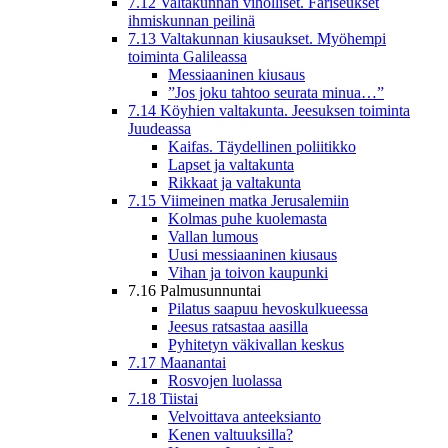
7.12 Valtakunnan viholliset. Fariseukset
ihmiskunnan peilinä
7.13 Valtakunnan kiusaukset. Myöhempi
toiminta Galileassa
Messiaaninen kiusaus
”Jos joku tahtoo seurata minua…”
7.14 Köyhien valtakunta. Jeesuksen toiminta
Juudeassa
Kaifas. Täydellinen poliitikko
Lapset ja valtakunta
Rikkaat ja valtakunta
7.15 Viimeinen matka Jerusalemiin
Kolmas puhe kuolemasta
Vallan lumous
Uusi messiaaninen kiusaus
Vihan ja toivon kaupunki
7.16 Palmusunnuntai
Pilatus saapuu hevoskulkueessa
Jeesus ratsastaa aasilla
Pyhitetyn väkivallan keskus
7.17 Maanantai
Rosvojen luolassa
7.18 Tiistai
Velvoittava anteeksianto
Kenen valtuuksilla?