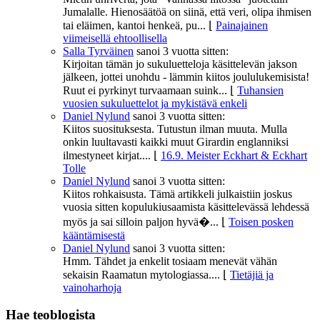
Jumalalle. Hienosäätöä on siinä, että veri, olipa ihmisen
tai eläimen, kantoi henkeä, pu...
⌊
Painajainen
viimeisellä ehtoollisella
Salla Tyrväinen
sanoi
3 vuotta sitten:
Kirjoitan tämän jo sukuluetteloja käsittelevän jakson
jälkeen, jottei unohdu - lämmin kiitos joululukemisista!
Ruut ei pyrkinyt turvaamaan suink...
⌊
Tuhansien
vuosien sukuluettelot ja mykistävä enkeli
Daniel Nylund
sanoi
3 vuotta sitten:
Kiitos suosituksesta. Tutustun ilman muuta. Mulla
onkin luultavasti kaikki muut Girardin englanniksi
ilmestyneet kirjat....
⌊
16.9. Meister Eckhart & Eckhart
Tolle
Daniel Nylund
sanoi
3 vuotta sitten:
Kiitos rohkaisusta. Tämä artikkeli julkaistiin joskus
vuosia sitten kopulukiusaamista käsittelevässä lehdessä
myös ja sai silloin paljon hyvä�...
⌊
Toisen posken
kääntämisestä
Daniel Nylund
sanoi
3 vuotta sitten:
Hmm. Tähdet ja enkelit tosiaam menevät vähän
sekaisin Raamatun mytologiassa....
⌊
Tietäjiä ja
vainoharhoja
Hae teoblogista