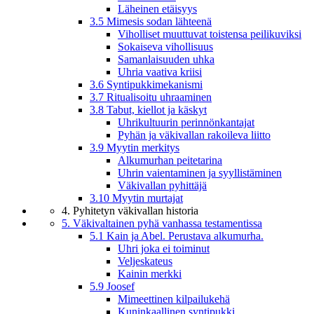
Läheinen etäisyys
3.5 Mimesis sodan lähteenä
Viholliset muuttuvat toistensa peilikuviksi
Sokaiseva vihollisuus
Samanlaisuuden uhka
Uhria vaativa kriisi
3.6 Syntipukkimekanismi
3.7 Ritualisoitu uhraaminen
3.8 Tabut, kiellot ja käskyt
Uhrikultuurin perinnönkantajat
Pyhän ja väkivallan rakoileva liitto
3.9 Myytin merkitys
Alkumurhan peitetarina
Uhrin vaientaminen ja syyllistäminen
Väkivallan pyhittäjä
3.10 Myytin murtajat
4. Pyhitetyn väkivallan historia
5. Väkivaltainen pyhä vanhassa testamentissa
5.1 Kain ja Abel. Perustava alkumurha.
Uhri joka ei toiminut
Veljeskateus
Kainin merkki
5.9 Joosef
Mimeettinen kilpailukehä
Kuninkaallinen syntipukki