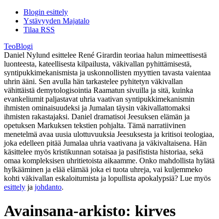
Blogin esittely
Ystävyyden Majatalo
Tilaa RSS
TeoBlogi
Daniel Nylund esittelee René Girardin teoriaa halun mimeettisestä
luonteesta, kateellisesta kilpailusta, väkivallan pyhittämisestä,
syntipukkimekanismista ja uskonnollisten myyttien tavasta vaientaa
uhrin ääni. Sen avulla hän tarkastelee pyhitetyn väkivallan
vähittäistä demytologisointia Raamatun sivuilla ja sitä, kuinka
evankeliumit paljastavat uhria vaativan syntipukkimekanismin
ihmisten ominaisuudeksi ja Jumalan täysin väkivallattomaksi
ihmisten rakastajaksi. Daniel dramatisoi Jeesuksen elämän ja
opetuksen Markuksen tekstien pohjalta. Tämä narratiivinen
menetelmä avaa uusia ulottuvuuksia Jeesuksesta ja kritisoi teologiaa,
joka edelleen pitää Jumalaa uhria vaativana ja väkivaltaisena. Hän
käsittelee myös kristikunnan sotaisaa ja pasifistista historiaa, sekä
omaa kompleksisen uhritietoista aikaamme. Onko mahdollista hylätä
hylkääminen ja elää elämää joka ei tuota uhreja, vai kuljemmeko
kohti väkivallan eskaloitumista ja lopullista apokalypsiä? Lue myös
esittely
ja
johdanto
.
Avainsana-arkisto:
kirves