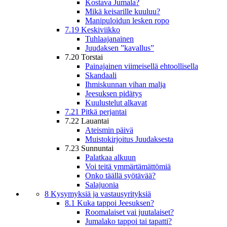
Kostava Jumala?
Mikä keisarille kuuluu?
Manipuloidun lesken ropo
7.19 Keskiviikko
Tuhlaajanainen
Juudaksen ”kavallus”
7.20 Torstai
Painajainen viimeisellä ehtoollisella
Skandaali
Ihmiskunnan vihan malja
Jeesuksen pidätys
Kuulustelut alkavat
7.21 Pitkä perjantai
7.22 Lauantai
Ateismin päivä
Muistokirjoitus Juudaksesta
7.23 Sunnuntai
Palatkaa alkuun
Voi teitä ymmärtämättömiä
Onko täällä syötävää?
Salajuonia
8 Kysymyksiä ja vastausyrityksiä
8.1 Kuka tappoi Jeesuksen?
Roomalaiset vai juutalaiset?
Jumalako tappoi tai tapatti?