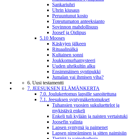
Sankariuhri
Uhrin kiusaus
Peruuntunut kosto
Toteutumaton anteeksianto
Sovinnon mahdollisuus
Joosef ja Oidipus
5.10 Mooses
Käskyjen jälkeen
Rituaalinälkä
Kultainen sonni
Joukkomurhamysteeri
Uuden uhrikultin alku
Ensimmäinen syntipukki
Jumalan vai ihmisen viha?
6. Uusi testamentti
7. JEESUKSEN ELÄMÄNKERTA
7.0. Joulukertomus lapsille sanoitettuna
7.1. Jeesuksen syntymäkertomukset
Tuhansien vuosien sukuluettelot ja
mykistävä enkeli
Enkeli tuli kylään ja naisten vertaistuki
Joosefin valinta
Lapsen syntymä ja paimenet
Lapsen nimeäminen ja sitten naimisiin
Tietäjiä ja vainoharhoja