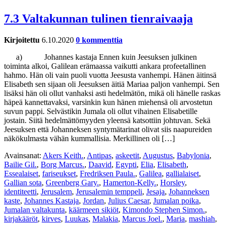
7.3 Valtakunnan tulinen tienraivaaja
Kirjoitettu
6.10.2020
0 kommenttia
a) Johannes kastaja Ennen kuin Jeesuksen julkinen
toiminta alkoi, Galilean erämaassa vaikutti ankara profeetallinen
hahmo. Hän oli vain puoli vuotta Jeesusta vanhempi. Hänen äitinsä
Elisabeth sen sijaan oli Jeesuksen äitiä Mariaa paljon vanhempi. Sen
lisäksi hän oli ollut vanhaksi asti hedelmätön, mikä oli hänelle raskas
häpeä kannettavaksi, varsinkin kun hänen miehensä oli arvostetun
suvun pappi. Selvästikin Jumala oli ollut vihainen Elisabetille
jostain. Siitä hedelmättömyyden yleensä katsottiin johtuvan. Sekä
Jeesuksen että Johanneksen syntymätarinat olivat siis naapureiden
näkökulmasta vähän kummallisia. Merkillinen oli […]
Avainsanat:
Akers Keith.
,
Antipas
,
askeetit
,
Augustus
,
Babylonia
,
Bailie Gil.
,
Borg Marcus.
,
Daavid
,
Egypti
,
Elia
,
Elisabeth
,
Essealaiset
,
fariseukset
,
Fredriksen Paula.
,
Galilea
,
gallialaiset
,
Gallian sota
,
Greenberg Gary.
,
Hamerton-Kelly.
,
Horsley
,
identiteetti
,
Jerusalem
,
Jerusalemin temppeli
,
Jesaja
,
Johanneksen
kaste
,
Johannes Kastaja
,
Jordan
,
Julius Caesar
,
Jumalan poika
,
Jumalan valtakunta
,
käärmeen sikiöt
,
Kimondo Stephen Simon.
,
kirjakääröt
,
kirves
,
Luukas
,
Malakia
,
Marcus Joel.
,
Maria
,
mashiah
,