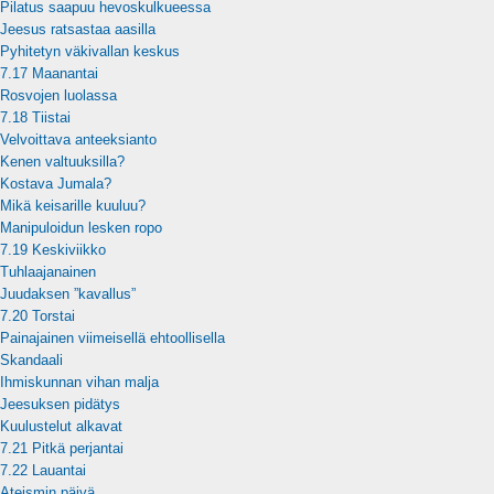
Pilatus saapuu hevoskulkueessa
Jeesus ratsastaa aasilla
Pyhitetyn väkivallan keskus
7.17 Maanantai
Rosvojen luolassa
7.18 Tiistai
Velvoittava anteeksianto
Kenen valtuuksilla?
Kostava Jumala?
Mikä keisarille kuuluu?
Manipuloidun lesken ropo
7.19 Keskiviikko
Tuhlaajanainen
Juudaksen ”kavallus”
7.20 Torstai
Painajainen viimeisellä ehtoollisella
Skandaali
Ihmiskunnan vihan malja
Jeesuksen pidätys
Kuulustelut alkavat
7.21 Pitkä perjantai
7.22 Lauantai
Ateismin päivä