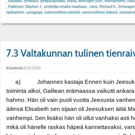
,
lukutaito
,
lynkkaus
,
lynkkausjoukko
,
Maria
,
McKnight Scot.
,
murhanhimo
,
Nasa
,
Patterson Stephen J.
,
profeetta omalla maallaan.
,
raivo
,
Richard A.
,
Schwager
spitaalinen
,
synagoga
,
uskonnollinen perimä
,
uskonnollinen yhteisö
,
voimannä
7.3 Valtakunnan tulinen tienrai
Kirjoitettu
6.10.2020
a) Johannes kastaja Ennen kuin Jeesukse
toiminta alkoi, Galilean erämaassa vaikutti ankara
hahmo. Hän oli vain puoli vuotta Jeesusta vanhe
äitinsä Elisabeth sen sijaan oli Jeesuksen äitiä Ma
vanhempi. Sen lisäksi hän oli ollut vanhaksi asti 
mikä oli hänelle raskas häpeä kannettavaksi, vars