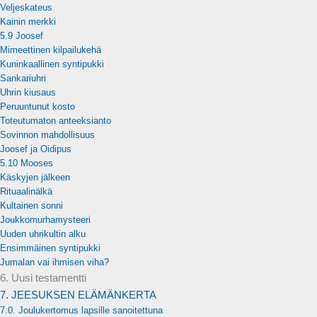
Veljeskateus
Kainin merkki
5.9 Joosef
Mimeettinen kilpailukehä
Kuninkaallinen syntipukki
Sankariuhri
Uhrin kiusaus
Peruuntunut kosto
Toteutumaton anteeksianto
Sovinnon mahdollisuus
Joosef ja Oidipus
5.10 Mooses
Käskyjen jälkeen
Rituaalinälkä
Kultainen sonni
Joukkomurhamysteeri
Uuden uhrikultin alku
Ensimmäinen syntipukki
Jumalan vai ihmisen viha?
6. Uusi testamentti
7. JEESUKSEN ELÄMÄNKERTA
7.0. Joulukertomus lapsille sanoitettuna