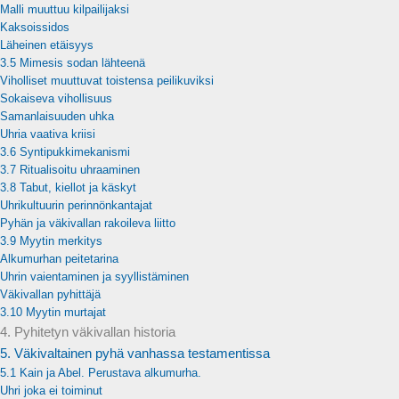
Malli muuttuu kilpailijaksi
Kaksoissidos
Läheinen etäisyys
3.5 Mimesis sodan lähteenä
Viholliset muuttuvat toistensa peilikuviksi
Sokaiseva vihollisuus
Samanlaisuuden uhka
Uhria vaativa kriisi
3.6 Syntipukkimekanismi
3.7 Ritualisoitu uhraaminen
3.8 Tabut, kiellot ja käskyt
Uhrikultuurin perinnönkantajat
Pyhän ja väkivallan rakoileva liitto
3.9 Myytin merkitys
Alkumurhan peitetarina
Uhrin vaientaminen ja syyllistäminen
Väkivallan pyhittäjä
3.10 Myytin murtajat
4. Pyhitetyn väkivallan historia
5. Väkivaltainen pyhä vanhassa testamentissa
5.1 Kain ja Abel. Perustava alkumurha.
Uhri joka ei toiminut