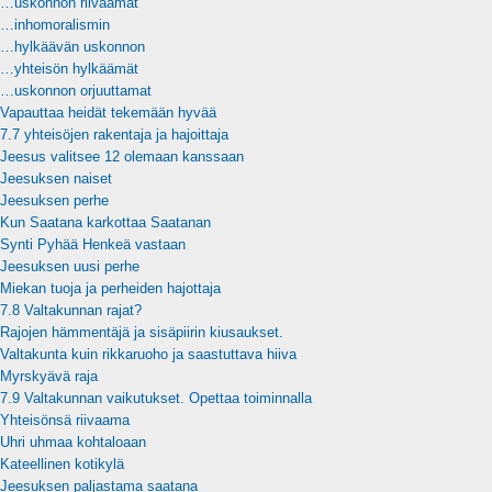
…uskonnon riivaamat
…inhomoralismin
…hylkäävän uskonnon
…yhteisön hylkäämät
…uskonnon orjuuttamat
Vapauttaa heidät tekemään hyvää
7.7 yhteisöjen rakentaja ja hajoittaja
Jeesus valitsee 12 olemaan kanssaan
Jeesuksen naiset
Jeesuksen perhe
Kun Saatana karkottaa Saatanan
Synti Pyhää Henkeä vastaan
Jeesuksen uusi perhe
Miekan tuoja ja perheiden hajottaja
7.8 Valtakunnan rajat?
Rajojen hämmentäjä ja sisäpiirin kiusaukset.
Valtakunta kuin rikkaruoho ja saastuttava hiiva
Myrskyävä raja
7.9 Valtakunnan vaikutukset. Opettaa toiminnalla
Yhteisönsä riivaama
Uhri uhmaa kohtaloaan
Kateellinen kotikylä
Jeesuksen paljastama saatana