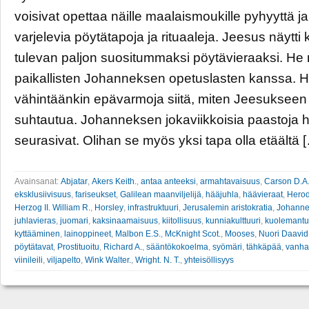
voisivat opettaa näille maalaismoukille pyhyyttä j
varjelevia pöytätapoja ja rituaaleja. Jeesus näytti 
tulevan paljon suositummaksi pöytävieraaksi. He 
paikallisten Johanneksen opetuslasten kanssa. He
vähintäänkin epävarmoja siitä, miten Jeesukseen p
suhtautua. Johanneksen jokaviikkoisia paastoja h
seurasivat. Olihan se myös yksi tapa olla etäältä 
Avainsanat:
Abjatar
,
Akers Keith.
,
antaa anteeksi
,
armahtavaisuus
,
Carson D.A
eksklusiivisuus
,
fariseukset
,
Galilean maanviljelijä
,
hääjuhla
,
häävieraat
,
Herod
Herzog II. William R.
,
Horsley
,
infrastruktuuri
,
Jerusalemin aristokratia
,
Johanne
juhlavieras
,
juomari
,
kaksinaamaisuus
,
kiitollisuus
,
kunniakulttuuri
,
kuolemant
kyttääminen
,
lainoppineet
,
Malbon E.S.
,
McKnight Scot.
,
Mooses
,
Nuori Daavid
pöytätavat
,
Prostituoitu
,
Richard A.
,
sääntökokoelma
,
syömäri
,
tähkäpää
,
vanha 
viinileili
,
viljapelto
,
Wink Walter.
,
Wright. N. T.
,
yhteisöllisyys