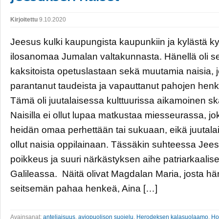
Kirjoitettu
9.10.2020
Jeesus kulki kaupungista kaupunkiin ja kylästä ky
ilosanomaa Jumalan valtakunnasta. Hänellä oli 
kaksitoista opetuslastaan sekä muutamia naisia, j
parantanut taudeista ja vapauttanut pahojen henki
Tämä oli juutalaisessa kulttuurissa aikamoinen sk
Naisilla ei ollut lupaa matkustaa miesseurassa, jok
heidän omaa perhettään tai sukuaan, eikä juutalaisi
ollut naisia oppilainaan. Tässäkin suhteessa Jees
poikkeus ja suuri närkästyksen aihe patriarkaalis
Galileassa. Näitä olivat Magdalan Maria, josta hän
seitsemän pahaa henkeä, Aina […]
Avainsanat:
anteliaisuus
,
aviopuolison suojelu
,
Herodeksen kalasuolaamo
,
Ho