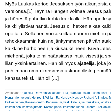
Myös Luukas kertoo Jeesuksen työn alkuajoista
versionsa.[1] Täynnä Hengen voimaa Jeesus pala
ja hänestä puhuttiin kohta kaikkialla. Hän opetti s
kaikki ylistivät häntä. Jeesus oli hetken aikaa kai
opettaja. Sellainen voi sekoittaa nuoren miehen p
tehokkaammin kuin neljänkymmenen päivän auti
kaikkine harhoineen ja kiusauksineen. Kuva Jee
miehenä, joka toimi pääasiassa intuitiivisesti ja sp
liian yksinkertainen. Hän oli myös ajattelija, joka j
pohtimaan oman kansansa uskonnollista perimää 
kanssa tekisi. Hän oli […]
Avainsanat:
ajattelija
,
Daavidin valtakunta
,
Elia
,
erämaaluostari
,
Essealaiset
,
H
Herran riemuvuosi
,
Herzog II. William R.
,
Horsley
,
Horsley Richard A
,
intuitio
,
J
kaikkia varten
,
Kansanjoukko
,
Kapernaum
,
kasti
,
kateus
,
kauhukakara
,
kirjakää
kostaminen
,
kostava jumala
,
Koston päivä
,
kostonhaluinen uskonto
,
kreikankie