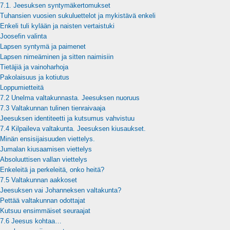
7.1. Jeesuksen syntymäkertomukset
Tuhansien vuosien sukuluettelot ja mykistävä enkeli
Enkeli tuli kylään ja naisten vertaistuki
Joosefin valinta
Lapsen syntymä ja paimenet
Lapsen nimeäminen ja sitten naimisiin
Tietäjiä ja vainoharhoja
Pakolaisuus ja kotiutus
Loppumietteitä
7.2 Unelma valtakunnasta. Jeesuksen nuoruus
7.3 Valtakunnan tulinen tienraivaaja
Jeesuksen identiteetti ja kutsumus vahvistuu
7.4 Kilpaileva valtakunta. Jeesuksen kiusaukset.
Minän ensisijaisuuden viettelys.
Jumalan kiusaamisen viettelys
Absoluuttisen vallan viettelys
Enkeleitä ja perkeleitä, onko heitä?
7.5 Valtakunnan aakkoset
Jeesuksen vai Johanneksen valtakunta?
Pettää valtakunnan odottajat
Kutsuu ensimmäiset seuraajat
7.6 Jeesus kohtaa…