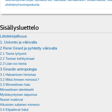
ukkosenjylinän pojat
,
upottava suo
,
väkivalta
,
valintakriteeri
,
vastarintaliike
,
Wit
yhdistynyt kuningaskunta
Sisällysluettelo
Lähdekirjallisuus
1. Uskonto ja väkivalta
2 René Girard ja pyhitetty väkivalta
2.1 Teoria lyhyesti
2.2 Teorian kehityskaari
2.3 Liian iso teoria
3 Girardin antropologia
3.1 Haluamisen historiaa
3.2 Mikä ihmeen mimesis?
3.3 Mimeettinen halu
Mimeettinen identiteetti
Myötäsyntyinen taipumus
Nuoret matkivat
Aikuisten salainen mimesis
3.4 Kilpailevat halut