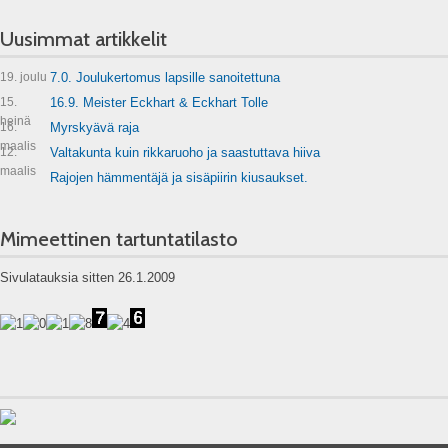
Uusimmat artikkelit
19. joulu
7.0. Joulukertomus lapsille sanoitettuna
15.
16.9. Meister Eckhart & Eckhart Tolle
heinä
16.
Myrskyävä raja
maalis
12.
Valtakunta kuin rikkaruoho ja saastuttava hiiva
maalis
Rajojen hämmentäjä ja sisäpiirin kiusaukset.
Mimeettinen tartuntatilasto
Sivulatauksia sitten 26.1.2009