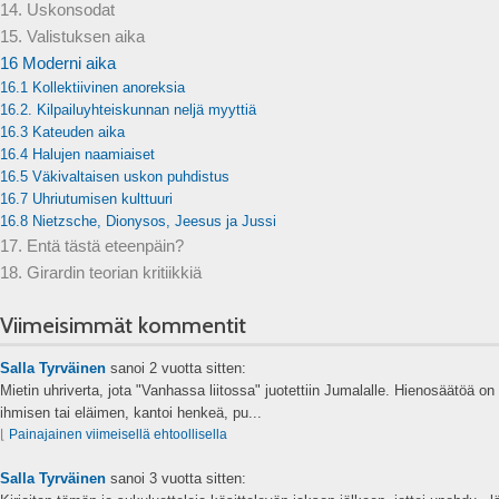
14. Uskonsodat
15. Valistuksen aika
16 Moderni aika
16.1 Kollektiivinen anoreksia
16.2. Kilpailuyhteiskunnan neljä myyttiä
16.3 Kateuden aika
16.4 Halujen naamiaiset
16.5 Väkivaltaisen uskon puhdistus
16.7 Uhriutumisen kulttuuri
16.8 Nietzsche, Dionysos, Jeesus ja Jussi
17. Entä tästä eteenpäin?
18. Girardin teorian kritiikkiä
Viimeisimmät kommentit
Salla Tyrväinen
sanoi
2 vuotta sitten:
Mietin uhriverta, jota "Vanhassa liitossa" juotettiin Jumalalle. Hienosäätöä on s
ihmisen tai eläimen, kantoi henkeä, pu...
⌊
Painajainen viimeisellä ehtoollisella
Salla Tyrväinen
sanoi
3 vuotta sitten: