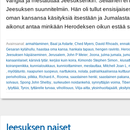
vangita ja mestauttaa Jeesuksenkin. Sellainen ei
Jeesuksen suunnitelmiin. Hän oli tullut ensisijais
oman kansansa käsityksiä itsestään ja Jumalasta
aikonut antaa minkään Herodeksen oikun estää si
Avainsanat:
armahtaminen
,
Baal ja Astarte
,
Ched Myers
,
David Rhoads
,
ennak
Gesaran kylähullu
,
haastaa oma kansa
,
hankala tapaus
,
hengen ravinto
,
Hero
Jeesuksen häpäiseminen
,
Jerusalem
,
John P Meier
,
Joona
,
julma jumala
,
jum
kanaanilaiset
,
kärsivä tytär
,
kerjäsi kuin koira
,
Kimondo Stephen Simon.
,
kiusa
koiranpenikka
,
kunnialoukkaus
,
kunnioittaminen
,
mestauttaa
,
Mitchell Joan L
,
,
myötätunto
,
naapurien suopeus
,
narttukoira
,
nolata
,
patrialrkaalisessa kulttuu
perivihollisia
,
pilkka
,
Richard A.
,
Rooma
,
saastainen henki
,
saastainen pakana
solvaus
,
Spong John Shelby.
,
surkeuden noidankehä
,
synnyttäjän voima
,
Tiber
,
tylyttää
,
Tyros
,
tyttärelle turvaa
,
vihollisuus
,
Vilja-aitta
,
yksinhuoltajaäiti
,
yksityi
Jeesuksen naiset