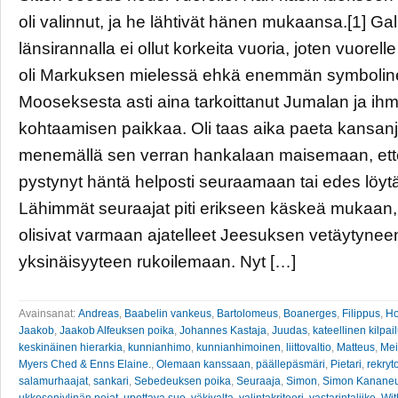
oli valinnut, ja he lähtivät hänen mukaansa.[1] Gal
länsirannalla ei ollut korkeita vuoria, joten vuore
oli Markuksen mielessä ehkä enemmän symbolinen
Mooseksesta asti aina tarkoittanut Jumalan ja ih
kohtaamisen paikkaa. Oli taas aika paeta kansa
menemällä sen verran hankalaan maisemaan, ett
pystynyt häntä helposti seuraamaan tai edes löy
Lähimmät seuraajat piti erikseen käskeä mukaan
olisivat varmaan ajatelleet Jeesuksen vetäytynee
yksinäisyyteen rukoilemaan. Nyt […]
Avainsanat:
Andreas
,
Baabelin vankeus
,
Bartolomeus
,
Boanerges
,
Filippus
,
Ho
Jaakob
,
Jaakob Alfeuksen poika
,
Johannes Kastaja
,
Juudas
,
kateellinen kilpai
keskinäinen hierarkia
,
kunnianhimo
,
kunnianhimoinen
,
liittovaltio
,
Matteus
,
Mei
Myers Ched & Enns Elaine.
,
Olemaan kanssaan
,
päällepäsmäri
,
Pietari
,
rekryto
salamurhaajat
,
sankari
,
Sebedeuksen poika
,
Seuraaja
,
Simon
,
Simon Kanane