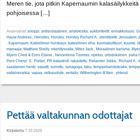
Meren tie, jota pitkin Kapernaumin kalasäilykkeitä k
pohjoisessa […]
Avainsanat:
anoppi
,
antisosiaalinen
,
aristokratia
,
auktoriteetti
,
ennakkoluulo
,
Ga
Hauw Andreas.
,
Herodes
,
Horsley
,
Horsley Richard A.
,
identiteetti
,
Jerusalem
,
,
Kapernaum
,
Kateellinen hurskaus
,
kateellinen viha
,
kunniakulttuuri
,
kuume
,
l
manaaja
,
Matthew Shelly
,
miehitysvalta
,
Miles Jack.
,
Moraalinen karisma
,
Myer
Myers Ched & Enns Elaine.
,
Nevanlinna Tuomas
,
opetus
,
ortodoksinen
,
paha 
Pero Cheryl. S.
,
Pietari
,
PR-katastrofi
,
rakastettu
,
Relander Jukka.
,
Richard A.
,
r
saastainen henki
,
sapatti
,
sorrettu
,
synagoga
,
tabu
,
temppeliaristokratia
,
temppe
valtahierarkia
,
vapaa
,
velkasuhde
,
vertailu
,
Witherington III Ben.
,
yhteisö
Pettää valtakunnan odottajat
Kirjoitettu
7.10.2020