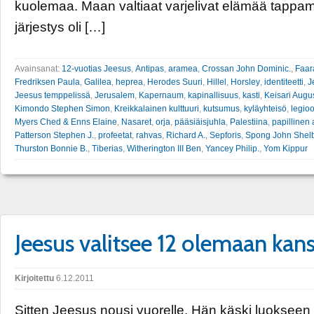
kuolemaa. Maan valtiaat varjelivat elämää tappama
järjestys oli […]
Avainsanat:
12-vuotias Jeesus
,
Antipas
,
aramea
,
Crossan John Dominic.
,
Faar
Fredriksen Paula
,
Galilea
,
heprea
,
Herodes Suuri
,
Hillel
,
Horsley
,
identiteetti
,
J
Jeesus temppelissä
,
Jerusalem
,
Kapernaum
,
kapinallisuus
,
kasti
,
Keisari Augus
Kimondo Stephen Simon
,
Kreikkalainen kulttuuri
,
kutsumus
,
kyläyhteisö
,
legio
Myers Ched & Enns Elaine
,
Nasaret
,
orja
,
pääsiäisjuhla
,
Palestiina
,
papillinen 
Patterson Stephen J.
,
profeetat
,
rahvas
,
Richard A.
,
Sepforis
,
Spong John Shelb
Thurston Bonnie B.
,
Tiberias
,
Witherington III Ben
,
Yancey Philip.
,
Yom Kippur
Jeesus valitsee 12 olemaan kan
Kirjoitettu
6.12.2011
Sitten Jeesus nousi vuorelle. Hän käski luokseen 