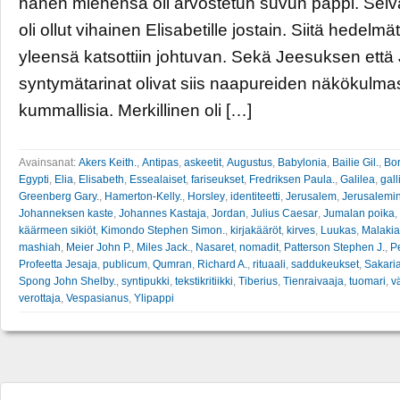
hänen miehensä oli arvostetun suvun pappi. Selv
oli ollut vihainen Elisabetille jostain. Siitä hedel
yleensä katsottiin johtuvan. Sekä Jeesuksen ett
syntymätarinat olivat siis naapureiden näkökulm
kummallisia. Merkillinen oli […]
Avainsanat:
Akers Keith.
,
Antipas
,
askeetit
,
Augustus
,
Babylonia
,
Bailie Gil.
,
Bor
Egypti
,
Elia
,
Elisabeth
,
Essealaiset
,
fariseukset
,
Fredriksen Paula.
,
Galilea
,
gall
Greenberg Gary.
,
Hamerton-Kelly.
,
Horsley
,
identiteetti
,
Jerusalem
,
Jerusalemin
Johanneksen kaste
,
Johannes Kastaja
,
Jordan
,
Julius Caesar
,
Jumalan poika
,
käärmeen sikiöt
,
Kimondo Stephen Simon.
,
kirjakääröt
,
kirves
,
Luukas
,
Malakia
mashiah
,
Meier John P.
,
Miles Jack.
,
Nasaret
,
nomadit
,
Patterson Stephen J.
,
Pe
Profeetta Jesaja
,
publicum
,
Qumran
,
Richard A.
,
rituaali
,
saddukeukset
,
Sakari
Spong John Shelby.
,
syntipukki
,
tekstikritiikki
,
Tiberius
,
Tienraivaaja
,
tuomari
,
v
verottaja
,
Vespasianus
,
Ylipappi