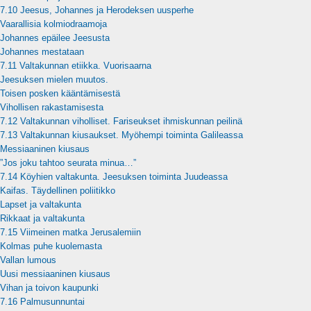
7.10 Jeesus, Johannes ja Herodeksen uusperhe
Vaarallisia kolmiodraamoja
Johannes epäilee Jeesusta
Johannes mestataan
7.11 Valtakunnan etiikka. Vuorisaarna
Jeesuksen mielen muutos.
Toisen posken kääntämisestä
Vihollisen rakastamisesta
7.12 Valtakunnan viholliset. Fariseukset ihmiskunnan peilinä
7.13 Valtakunnan kiusaukset. Myöhempi toiminta Galileassa
Messiaaninen kiusaus
”Jos joku tahtoo seurata minua…”
7.14 Köyhien valtakunta. Jeesuksen toiminta Juudeassa
Kaifas. Täydellinen poliitikko
Lapset ja valtakunta
Rikkaat ja valtakunta
7.15 Viimeinen matka Jerusalemiin
Kolmas puhe kuolemasta
Vallan lumous
Uusi messiaaninen kiusaus
Vihan ja toivon kaupunki
7.16 Palmusunnuntai