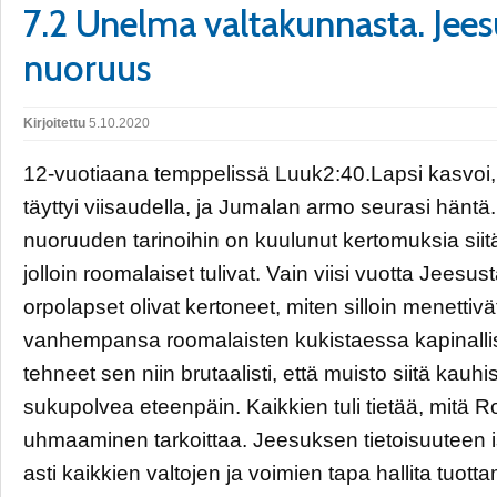
7.2 Unelma valtakunnasta. Jee
nuoruus
Kirjoitettu
5.10.2020
12-vuotiaana temppelissä Luuk2:40.Lapsi kasvoi, 
täyttyi viisaudella, ja Jumalan armo seurasi hänt
nuoruuden tarinoihin on kuulunut kertomuksia siit
jolloin roomalaiset tulivat. Vain viisi vuotta Jees
orpolapset olivat kertoneet, miten silloin menettivä
vanhempansa roomalaisten kukistaessa kapinallis
tehneet sen niin brutaalisti, että muisto siitä kauhi
sukupolvea eteenpäin. Kaikkien tuli tietää, mitä
uhmaaminen tarkoittaa. Jeesuksen tietoisuuteen i
asti kaikkien valtojen ja voimien tapa hallita tuotta