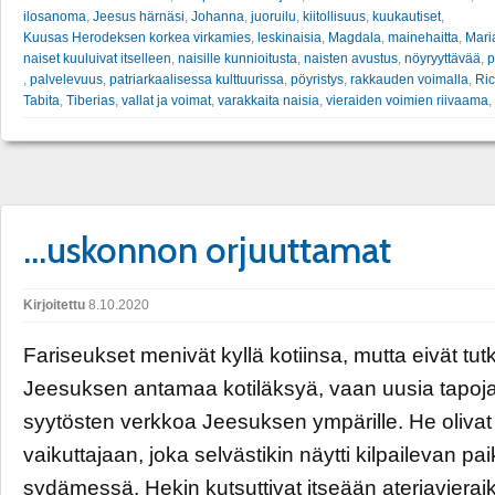
ilosanoma
,
Jeesus härnäsi
,
Johanna
,
juoruilu
,
kiitollisuus
,
kuukautiset
,
Kuusas Herodeksen korkea virkamies
,
leskinaisia
,
Magdala
,
mainehaitta
,
Mari
naiset kuuluivat itselleen
,
naisille kunnioitusta
,
naisten avustus
,
nöyryyttävää
,
p
,
palvelevuus
,
patriarkaalisessa kulttuurissa
,
pöyristys
,
rakkauden voimalla
,
Ric
Tabita
,
Tiberias
,
vallat ja voimat
,
varakkaita naisia
,
vieraiden voimien riivaama
,
…uskonnon orjuuttamat
Kirjoitettu
8.10.2020
Fariseukset menivät kyllä kotiinsa, mutta eivät tu
Jeesuksen antamaa kotiläksyä, vaan uusia tapoj
syytösten verkkoa Jeesuksen ympärille. He oliva
vaikuttajaan, joka selvästikin näytti kilpailevan p
sydämessä. Hekin kutsuttivat itseään ateriavieraiks