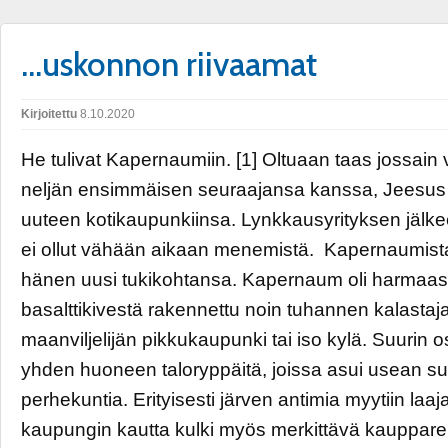
…uskonnon riivaamat
Kirjoitettu
8.10.2020
He tulivat Kapernaumiin. [1] Oltuaan taas jossain 
neljän ensimmäisen seuraajansa kanssa, Jeesus t
uuteen kotikaupunkiinsa. Lynkkausyrityksen jälke
ei ollut vähään aikaan menemistä. Kapernaumista o
hänen uusi tukikohtansa. Kapernaum oli harmaas
basalttikivestä rakennettu noin tuhannen kalastaja
maanviljelijän pikkukaupunki tai iso kylä. Suurin os
yhden huoneen taloryppäitä, joissa asui usean s
perhekuntia. Erityisesti järven antimia myytiin laaj
kaupungin kautta kulki myös merkittävä kauppareitt