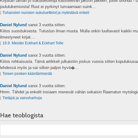
Kirjoitan tämän jo sukuluetteloja käsittelevän jakson jälkeen, jottei unohdu - 
joululukemisista! Ruut ei pyrkinyt turvaamaan suink...
⌊
Tuhansien vuosien sukuluettelot ja mykistävä enkeli
Daniel Nylund
sanoi
3 vuotta sitten:
Kiitos suosituksesta. Tutustun ilman muuta. Mulla onkin luultavasti kaikki mu
ilmestyneet kirjat....
⌊
16.9. Meister Eckhart & Eckhart Tolle
Daniel Nylund
sanoi
3 vuotta sitten:
Kiitos rohkaisusta. Tämä artikkeli julkaistiin joskus vuosia sitten kopulukius
lehdessä myös ja sai silloin paljon hyvä�...
⌊
Toisen posken kääntämisestä
Daniel Nylund
sanoi
3 vuotta sitten:
Hmm. Tähdet ja enkelit tosiaam menevät vähän sekaisin Raamatun mytologia
⌊
Tietäjiä ja vainoharhoja
Hae teoblogista