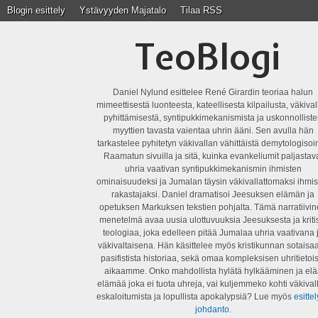
Blogin esittely
Ystävyyden Majatalo
Tilaa RSS
TeoBlogi
Daniel Nylund esittelee René Girardin teoriaa halun
mimeettisestä luonteesta, kateellisesta kilpailusta, väkiva
pyhittämisestä, syntipukkimekanismista ja uskonnollist
myyttien tavasta vaientaa uhrin ääni. Sen avulla hän
tarkastelee pyhitetyn väkivallan vähittäistä demytologisoin
Raamatun sivuilla ja sitä, kuinka evankeliumit paljastav
uhria vaativan syntipukkimekanismin ihmisten
ominaisuudeksi ja Jumalan täysin väkivallattomaksi ihmis
rakastajaksi. Daniel dramatisoi Jeesuksen elämän ja
opetuksen Markuksen tekstien pohjalta. Tämä narratiivi
menetelmä avaa uusia ulottuvuuksia Jeesuksesta ja kriti
teologiaa, joka edelleen pitää Jumalaa uhria vaativana 
väkivaltaisena. Hän käsittelee myös kristikunnan sotaisaa
pasifistista historiaa, sekä omaa kompleksisen uhritietois
aikaamme. Onko mahdollista hylätä hylkääminen ja elä
elämää joka ei tuota uhreja, vai kuljemmeko kohti väkival
eskaloitumista ja lopullista apokalypsiä? Lue myös
esittel
johdanto
.