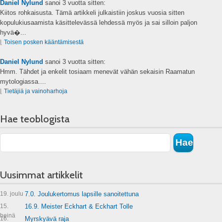
Daniel Nylund
sanoi
3 vuotta sitten:
Kiitos rohkaisusta. Tämä artikkeli julkaistiin joskus vuosia sitten
kopulukiusaamista käsittelevässä lehdessä myös ja sai silloin paljon
hyvä�...
⌊
Toisen posken kääntämisestä
Daniel Nylund
sanoi
3 vuotta sitten:
Hmm. Tähdet ja enkelit tosiaam menevät vähän sekaisin Raamatun
mytologiassa....
⌊
Tietäjiä ja vainoharhoja
Hae teoblogista
Uusimmat artikkelit
19. joulu
7.0. Joulukertomus lapsille sanoitettuna
15.
16.9. Meister Eckhart & Eckhart Tolle
heinä
16.
Myrskyävä raja