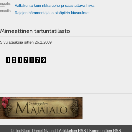
maalis
12.
Valtakunta kuin rikkaruoho ja saastuttava hiiva
maalis
Rajojen hämmentäjä ja sisäpiirin kiusaukset.
Mimeettinen tartuntatilasto
Sivulatauksia sitten 26.1.2009
© TeoBlogi, Daniel Nylund |
Artikkelien RSS
|
Kommenttien RSS