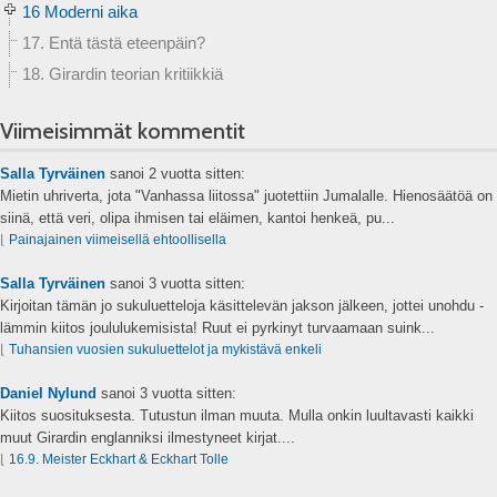
16 Moderni aika
17. Entä tästä eteenpäin?
18. Girardin teorian kritiikkiä
Viimeisimmät kommentit
Salla Tyrväinen
sanoi
2 vuotta sitten:
Mietin uhriverta, jota "Vanhassa liitossa" juotettiin Jumalalle. Hienosäätöä on
siinä, että veri, olipa ihmisen tai eläimen, kantoi henkeä, pu...
⌊
Painajainen viimeisellä ehtoollisella
Salla Tyrväinen
sanoi
3 vuotta sitten:
Kirjoitan tämän jo sukuluetteloja käsittelevän jakson jälkeen, jottei unohdu -
lämmin kiitos joululukemisista! Ruut ei pyrkinyt turvaamaan suink...
⌊
Tuhansien vuosien sukuluettelot ja mykistävä enkeli
Daniel Nylund
sanoi
3 vuotta sitten:
Kiitos suosituksesta. Tutustun ilman muuta. Mulla onkin luultavasti kaikki
muut Girardin englanniksi ilmestyneet kirjat....
⌊
16.9. Meister Eckhart & Eckhart Tolle