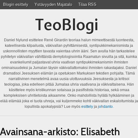
Blogin esittely
Ystävyyden Majatalo
Tilaa RSS
TeoBlogi
Daniel Nylund esittelee René Girardin teoriaa halun mimeettisestä luonteesta,
kateellisesta kilpailusta, väkivallan pyhittämisestä, syntipukkimekanismista ja
uskonnollisten myyttien tavasta vaientaa uhrin ääni. Sen avulla hän tarkastelee
pyhitetyn väkivallan vähittäistä demytologisointia Raamatun sivuilla ja sitä, kuinka
evankeliumit paljastavat uhria vaativan syntipukkimekanismin ihmisten
ominaisuudeksi ja Jumalan täysin väkivallattomaksi ihmisten rakastajaksi. Daniel
dramatisoi Jeesuksen elämän ja opetuksen Markuksen tekstien pohjalta. Tämä
narratiivinen menetelmä avaa uusia ulottuvuuksia Jeesuksesta ja kritisoi
teologiaa, joka edelleen pitää Jumalaa uhria vaativana ja väkivaltaisena. Hän
käsittelee myös kristikunnan sotaisaa ja pasifistista historiaa, sekä omaa
kompleksisen uhritietoista aikaamme. Onko mahdollista hylätä hylkääminen ja
elää elämää joka ei tuota uhreja, vai kuljemmeko kohti väkivallan eskaloitumista ja
lopullista apokalypsiä? Lue myös
esittely
ja
johdanto
.
Avainsana-arkisto:
Elisabeth