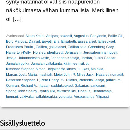
syntymätarinat olivat siis naapureiden
näkökulmasta vähän kummallisia. Merkillinen
oli […]
Avainsanat:
Akers Keith.
,
Antipas
,
askeetit
,
Augustus
,
Babylonia
,
Bailie Gil.
,
Borg Marcus.
,
Daavid
,
Egypti
,
Elia
,
Elisabeth
,
Essealaiset
,
fariseukset
,
Fredriksen Paula.
,
Galilea
,
gallialaiset
,
Gallian sota
,
Greenberg Gary.
,
Hamerton-Kelly.
,
Horsley
,
identiteetti
,
Jerusalem
,
Jerusalemin temppeli
,
Jesaja
,
Johanneksen kaste
,
Johannes Kastaja
,
Jordan
,
Julius Caesar
,
Jumalan poika
,
Jumalan valtakunta
,
käärmeen sikiöt
,
Kimondo Stephen Simon.
,
kirjakääröt
,
kirves
,
Luukas
,
Malakia
,
Marcus Joel.
,
Maria
,
mashiah
,
Meier John P.
,
Miles Jack.
,
Nasaret
,
nomadit
,
Patterson Stephen J.
,
Pero Cheryl. S.
,
Pilatus
,
Profeetta Jesaja
,
publicum
,
Qumran
,
Richard A.
,
rituaali
,
saddukeukset
,
Sakarias
,
sarkasmi
,
Spong John Shelby.
,
syntipukki
,
tekstikritiikki
,
Tiberius
,
Tienraivaaja
,
tuomari
,
väkivalta
,
valtahierarkia
,
verottaja
,
Vespasianus
,
Ylipappi
Sisällysluettelo