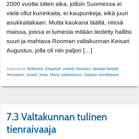
2000 vuotta sitten aika, jolloin Suomessa ei
vielä ollut kuninkaita, ei kaupunkeja, eikä juuri
asukkaitakaan. Mutta kaukana täältä, niissä
maissa, joissa ei lumesta mitään tiedetty hallitsi
suuri ja mahtava Rooman valtakunnan Keisari
Augustus, jolla oli niin paljon […]
Avainsanat:
Betlehem
,
Elisabeth
,
enkelit
,
Herodes
,
itämään tietäjät
,
Jerusalem
,
Jossef
,
Joulu
,
Maria
,
pakolaisuus
,
Sakarja
,
verollepano
7.3 Valtakunnan tulinen
tienraivaaja