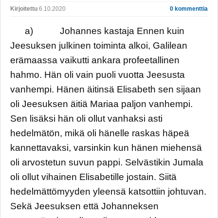
Kirjoitettu
6.10.2020
0 kommenttia
a) Johannes kastaja Ennen kuin
Jeesuksen julkinen toiminta alkoi, Galilean
erämaassa vaikutti ankara profeetallinen
hahmo. Hän oli vain puoli vuotta Jeesusta
vanhempi. Hänen äitinsä Elisabeth sen sijaan
oli Jeesuksen äitiä Mariaa paljon vanhempi.
Sen lisäksi hän oli ollut vanhaksi asti
hedelmätön, mikä oli hänelle raskas häpeä
kannettavaksi, varsinkin kun hänen miehensä
oli arvostetun suvun pappi. Selvästikin Jumala
oli ollut vihainen Elisabetille jostain. Siitä
hedelmättömyyden yleensä katsottiin johtuvan.
Sekä Jeesuksen että Johanneksen