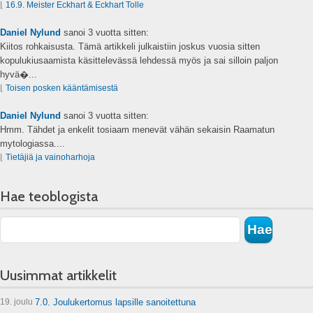
⌊
16.9. Meister Eckhart & Eckhart Tolle
Daniel Nylund
sanoi
3 vuotta sitten:
Kiitos rohkaisusta. Tämä artikkeli julkaistiin joskus vuosia sitten
kopulukiusaamista käsittelevässä lehdessä myös ja sai silloin paljon
hyvä�...
⌊
Toisen posken kääntämisestä
Daniel Nylund
sanoi
3 vuotta sitten:
Hmm. Tähdet ja enkelit tosiaam menevät vähän sekaisin Raamatun
mytologiassa....
⌊
Tietäjiä ja vainoharhoja
Hae teoblogista
Uusimmat artikkelit
19. joulu
7.0. Joulukertomus lapsille sanoitettuna