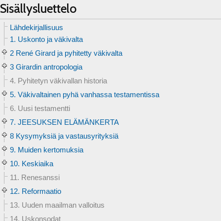
Sisällysluettelo
Lähdekirjallisuus
1. Uskonto ja väkivalta
2 René Girard ja pyhitetty väkivalta
3 Girardin antropologia
4. Pyhitetyn väkivallan historia
5. Väkivaltainen pyhä vanhassa testamentissa
6. Uusi testamentti
7. JEESUKSEN ELÄMÄNKERTA
8 Kysymyksiä ja vastausyrityksiä
9. Muiden kertomuksia
10. Keskiaika
11. Renesanssi
12. Reformaatio
13. Uuden maailman valloitus
14. Uskonsodat