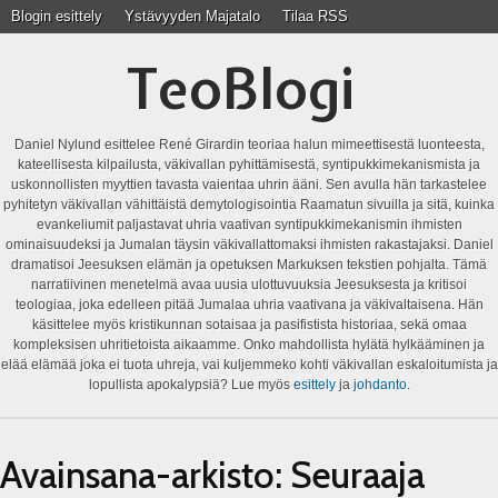
Blogin esittely
Ystävyyden Majatalo
Tilaa RSS
TeoBlogi
Daniel Nylund esittelee René Girardin teoriaa halun mimeettisestä luonteesta,
kateellisesta kilpailusta, väkivallan pyhittämisestä, syntipukkimekanismista ja
uskonnollisten myyttien tavasta vaientaa uhrin ääni. Sen avulla hän tarkastelee
pyhitetyn väkivallan vähittäistä demytologisointia Raamatun sivuilla ja sitä, kuinka
evankeliumit paljastavat uhria vaativan syntipukkimekanismin ihmisten
ominaisuudeksi ja Jumalan täysin väkivallattomaksi ihmisten rakastajaksi. Daniel
dramatisoi Jeesuksen elämän ja opetuksen Markuksen tekstien pohjalta. Tämä
narratiivinen menetelmä avaa uusia ulottuvuuksia Jeesuksesta ja kritisoi
teologiaa, joka edelleen pitää Jumalaa uhria vaativana ja väkivaltaisena. Hän
käsittelee myös kristikunnan sotaisaa ja pasifistista historiaa, sekä omaa
kompleksisen uhritietoista aikaamme. Onko mahdollista hylätä hylkääminen ja
elää elämää joka ei tuota uhreja, vai kuljemmeko kohti väkivallan eskaloitumista ja
lopullista apokalypsiä? Lue myös
esittely
ja
johdanto
.
Avainsana-arkisto:
Seuraaja