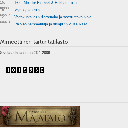
15.
16.9. Meister Eckhart & Eckhart Tolle
heinä
16.
Myrskyävä raja
maalis
12.
Valtakunta kuin rikkaruoho ja saastuttava hiiva
maalis
Rajojen hämmentäjä ja sisäpiirin kiusaukset.
Mimeettinen tartuntatilasto
Sivulatauksia sitten 26.1.2009