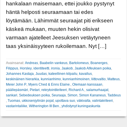
hankalaan maisemaan, ettei joukko pystynyt
häntä helposti seuraamaan tai edes
löytämään. Lähimmät seuraajat piti erikseen
käskeä mukaan, muuten hekin olisivat
varmaan ajatelleet Jeesuksen vetäytyneen
taas yksinäisyyteen rukoilemaan. Nyt […]
Avainsanat:
Andreas
,
Baabelin vankeus
,
Bartolomeus
,
Boanerges
,
Filippus
,
Horsley
,
identiteetti
,
ironia
,
Jaakob
,
Jaakob Alfeuksen poika
,
Johannes Kastaja
,
Juudas
,
kateellinen kilpailu
,
kavallus
,
keskinäinen hierarkia
,
kunnianhimo
,
kunnianhimoinen
,
liittovaltio
,
Matteus
,
Meier John P.
,
Myers Ched & Enns Elaine.
,
Olemaan kanssaan
,
päällepäsmäri
,
Pietari
,
rekrytointikriteeri
,
Richard A.
,
salamurhaajat
,
sankari
,
Sebedeuksen poika
,
Seuraaja
,
Simon
,
Simon Kananeus
,
Taddeus
,
Tuomas
,
ukkosenjylinän pojat
,
upottava suo
,
väkivalta
,
valintakriteeri
,
vastarintaliike
,
Witherington III Ben.
,
yhdistynyt kuningaskunta