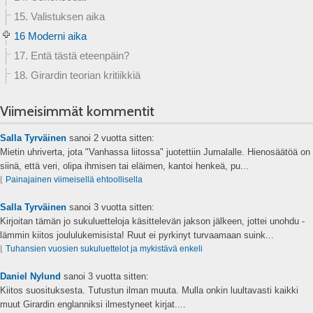
15. Valistuksen aika
16 Moderni aika
17. Entä tästä eteenpäin?
18. Girardin teorian kritiikkiä
Viimeisimmät kommentit
Salla Tyrväinen
sanoi
2 vuotta sitten:
Mietin uhriverta, jota "Vanhassa liitossa" juotettiin Jumalalle. Hienosäätöä on
siinä, että veri, olipa ihmisen tai eläimen, kantoi henkeä, pu...
⌊
Painajainen viimeisellä ehtoollisella
Salla Tyrväinen
sanoi
3 vuotta sitten:
Kirjoitan tämän jo sukuluetteloja käsittelevän jakson jälkeen, jottei unohdu -
lämmin kiitos joululukemisista! Ruut ei pyrkinyt turvaamaan suink...
⌊
Tuhansien vuosien sukuluettelot ja mykistävä enkeli
Daniel Nylund
sanoi
3 vuotta sitten:
Kiitos suosituksesta. Tutustun ilman muuta. Mulla onkin luultavasti kaikki
muut Girardin englanniksi ilmestyneet kirjat....