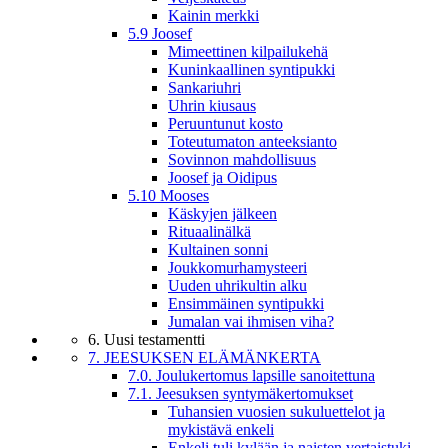
Kainin merkki
5.9 Joosef
Mimeettinen kilpailukehä
Kuninkaallinen syntipukki
Sankariuhri
Uhrin kiusaus
Peruuntunut kosto
Toteutumaton anteeksianto
Sovinnon mahdollisuus
Joosef ja Oidipus
5.10 Mooses
Käskyjen jälkeen
Rituaalinälkä
Kultainen sonni
Joukkomurhamysteeri
Uuden uhrikultin alku
Ensimmäinen syntipukki
Jumalan vai ihmisen viha?
6. Uusi testamentti
7. JEESUKSEN ELÄMÄNKERTA
7.0. Joulukertomus lapsille sanoitettuna
7.1. Jeesuksen syntymäkertomukset
Tuhansien vuosien sukuluettelot ja
mykistävä enkeli
Enkeli tuli kylään ja naisten vertaistuki