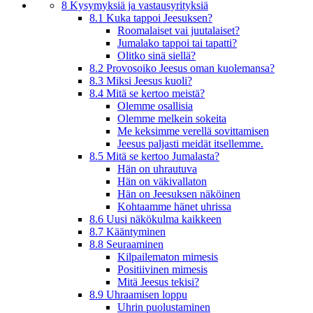
8 Kysymyksiä ja vastausyrityksiä
8.1 Kuka tappoi Jeesuksen?
Roomalaiset vai juutalaiset?
Jumalako tappoi tai tapatti?
Olitko sinä siellä?
8.2 Provosoiko Jeesus oman kuolemansa?
8.3 Miksi Jeesus kuoli?
8.4 Mitä se kertoo meistä?
Olemme osallisia
Olemme melkein sokeita
Me keksimme verellä sovittamisen
Jeesus paljasti meidät itsellemme.
8.5 Mitä se kertoo Jumalasta?
Hän on uhrautuva
Hän on väkivallaton
Hän on Jeesuksen näköinen
Kohtaamme hänet uhrissa
8.6 Uusi näkökulma kaikkeen
8.7 Kääntyminen
8.8 Seuraaminen
Kilpailematon mimesis
Positiivinen mimesis
Mitä Jeesus tekisi?
8.9 Uhraamisen loppu
Uhrin puolustaminen