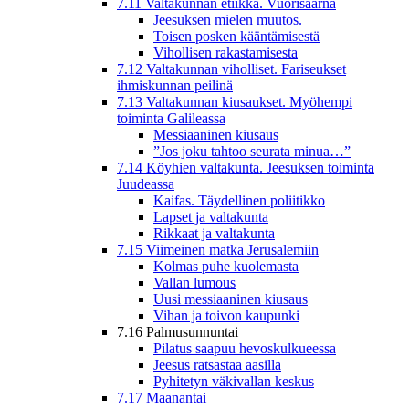
7.11 Valtakunnan etiikka. Vuorisaarna
Jeesuksen mielen muutos.
Toisen posken kääntämisestä
Vihollisen rakastamisesta
7.12 Valtakunnan viholliset. Fariseukset
ihmiskunnan peilinä
7.13 Valtakunnan kiusaukset. Myöhempi
toiminta Galileassa
Messiaaninen kiusaus
”Jos joku tahtoo seurata minua…”
7.14 Köyhien valtakunta. Jeesuksen toiminta
Juudeassa
Kaifas. Täydellinen poliitikko
Lapset ja valtakunta
Rikkaat ja valtakunta
7.15 Viimeinen matka Jerusalemiin
Kolmas puhe kuolemasta
Vallan lumous
Uusi messiaaninen kiusaus
Vihan ja toivon kaupunki
7.16 Palmusunnuntai
Pilatus saapuu hevoskulkueessa
Jeesus ratsastaa aasilla
Pyhitetyn väkivallan keskus
7.17 Maanantai