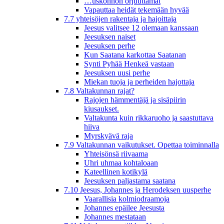
…uskonnon orjuuttamat
Vapauttaa heidät tekemään hyvää
7.7 yhteisöjen rakentaja ja hajoittaja
Jeesus valitsee 12 olemaan kanssaan
Jeesuksen naiset
Jeesuksen perhe
Kun Saatana karkottaa Saatanan
Synti Pyhää Henkeä vastaan
Jeesuksen uusi perhe
Miekan tuoja ja perheiden hajottaja
7.8 Valtakunnan rajat?
Rajojen hämmentäjä ja sisäpiirin
kiusaukset.
Valtakunta kuin rikkaruoho ja saastuttava
hiiva
Myrskyävä raja
7.9 Valtakunnan vaikutukset. Opettaa toiminnalla
Yhteisönsä riivaama
Uhri uhmaa kohtaloaan
Kateellinen kotikylä
Jeesuksen paljastama saatana
7.10 Jeesus, Johannes ja Herodeksen uusperhe
Vaarallisia kolmiodraamoja
Johannes epäilee Jeesusta
Johannes mestataan