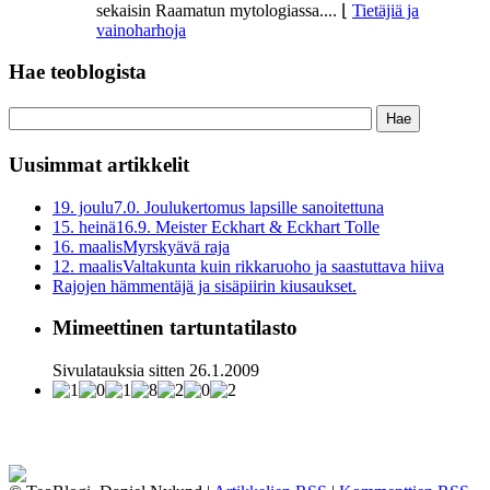
sekaisin Raamatun mytologiassa....
⌊
Tietäjiä ja
vainoharhoja
Hae teoblogista
Uusimmat artikkelit
19. joulu
7.0. Joulukertomus lapsille sanoitettuna
15. heinä
16.9. Meister Eckhart & Eckhart Tolle
16. maalis
Myrskyävä raja
12. maalis
Valtakunta kuin rikkaruoho ja saastuttava hiiva
Rajojen hämmentäjä ja sisäpiirin kiusaukset.
Mimeettinen tartuntatilasto
Sivulatauksia sitten 26.1.2009