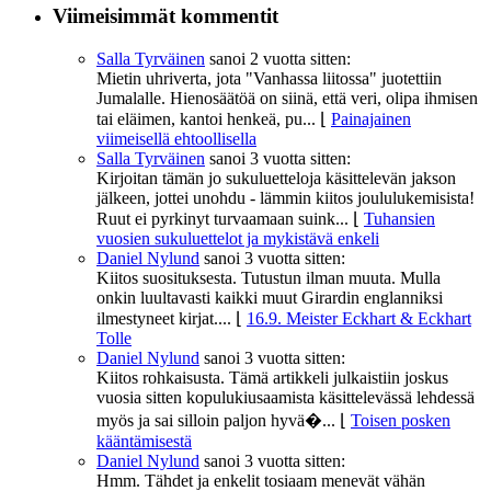
Viimeisimmät kommentit
Salla Tyrväinen
sanoi
2 vuotta sitten:
Mietin uhriverta, jota "Vanhassa liitossa" juotettiin
Jumalalle. Hienosäätöä on siinä, että veri, olipa ihmisen
tai eläimen, kantoi henkeä, pu...
⌊
Painajainen
viimeisellä ehtoollisella
Salla Tyrväinen
sanoi
3 vuotta sitten:
Kirjoitan tämän jo sukuluetteloja käsittelevän jakson
jälkeen, jottei unohdu - lämmin kiitos joululukemisista!
Ruut ei pyrkinyt turvaamaan suink...
⌊
Tuhansien
vuosien sukuluettelot ja mykistävä enkeli
Daniel Nylund
sanoi
3 vuotta sitten:
Kiitos suosituksesta. Tutustun ilman muuta. Mulla
onkin luultavasti kaikki muut Girardin englanniksi
ilmestyneet kirjat....
⌊
16.9. Meister Eckhart & Eckhart
Tolle
Daniel Nylund
sanoi
3 vuotta sitten:
Kiitos rohkaisusta. Tämä artikkeli julkaistiin joskus
vuosia sitten kopulukiusaamista käsittelevässä lehdessä
myös ja sai silloin paljon hyvä�...
⌊
Toisen posken
kääntämisestä
Daniel Nylund
sanoi
3 vuotta sitten:
Hmm. Tähdet ja enkelit tosiaam menevät vähän