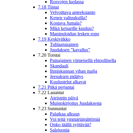
Rosvojen luolassa
7.18 Tiistai
Velvoittava anteeksianto
Kenen valtuuksilla?
Kostava Jumala?
Mikä keisarille kuuluu?
Manipuloidun lesken ropo
7.19 Keskiviikko
Tuhlaajanainen
Juudaksen ”kavallus”
7.20 Torstai
Painajainen viimeisellä ehtoollisella
Skandaali
Ihmiskunnan vihan malja
Jeesuksen pidätys
Kuulustelut alkavat
7.21 Pitkä perjantai
7.22 Lauantai
Ateismin päivä
Muistokirjoitus Juudaksesta
7.23 Sunnuntai
Palatkaa alkuun
Voi teitä ymmärtämättömiä
Onko täällä syötävää?
Salajuonia