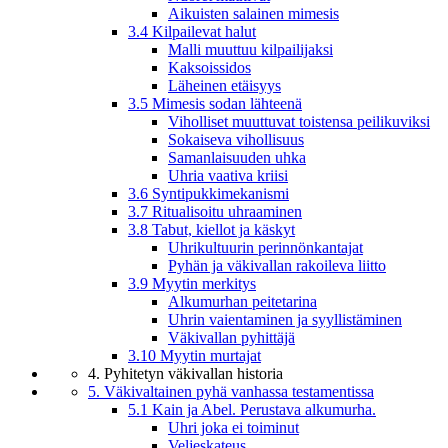
Aikuisten salainen mimesis
3.4 Kilpailevat halut
Malli muuttuu kilpailijaksi
Kaksoissidos
Läheinen etäisyys
3.5 Mimesis sodan lähteenä
Viholliset muuttuvat toistensa peilikuviksi
Sokaiseva vihollisuus
Samanlaisuuden uhka
Uhria vaativa kriisi
3.6 Syntipukkimekanismi
3.7 Ritualisoitu uhraaminen
3.8 Tabut, kiellot ja käskyt
Uhrikultuurin perinnönkantajat
Pyhän ja väkivallan rakoileva liitto
3.9 Myytin merkitys
Alkumurhan peitetarina
Uhrin vaientaminen ja syyllistäminen
Väkivallan pyhittäjä
3.10 Myytin murtajat
4. Pyhitetyn väkivallan historia
5. Väkivaltainen pyhä vanhassa testamentissa
5.1 Kain ja Abel. Perustava alkumurha.
Uhri joka ei toiminut
Veljeskateus