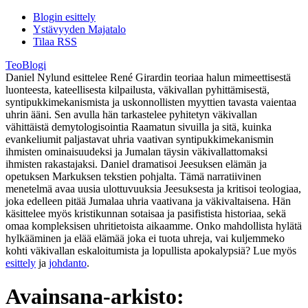
Blogin esittely
Ystävyyden Majatalo
Tilaa RSS
TeoBlogi
Daniel Nylund esittelee René Girardin teoriaa halun mimeettisestä
luonteesta, kateellisesta kilpailusta, väkivallan pyhittämisestä,
syntipukkimekanismista ja uskonnollisten myyttien tavasta vaientaa
uhrin ääni. Sen avulla hän tarkastelee pyhitetyn väkivallan
vähittäistä demytologisointia Raamatun sivuilla ja sitä, kuinka
evankeliumit paljastavat uhria vaativan syntipukkimekanismin
ihmisten ominaisuudeksi ja Jumalan täysin väkivallattomaksi
ihmisten rakastajaksi. Daniel dramatisoi Jeesuksen elämän ja
opetuksen Markuksen tekstien pohjalta. Tämä narratiivinen
menetelmä avaa uusia ulottuvuuksia Jeesuksesta ja kritisoi teologiaa,
joka edelleen pitää Jumalaa uhria vaativana ja väkivaltaisena. Hän
käsittelee myös kristikunnan sotaisaa ja pasifistista historiaa, sekä
omaa kompleksisen uhritietoista aikaamme. Onko mahdollista hylätä
hylkääminen ja elää elämää joka ei tuota uhreja, vai kuljemmeko
kohti väkivallan eskaloitumista ja lopullista apokalypsiä? Lue myös
esittely
ja
johdanto
.
Avainsana-arkisto: