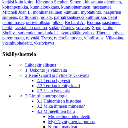
kerjäsi kuin koira
,
Kimondo Stephen Simon.
,
kiusattuna oleminen
,
koiranpenikka
,
kunnialoukkaus
,
kunnioittaminen
,
mestauttaa
,
Mitchell Joan L
,
monikansallinen kulttuuri
,
myötätunto
,
naapurien
suopeus
,
narttukoira
,
nolata
,
patrialrkaalisessa kulttuurissa
,
pelot
pahimmasta
,
perivihollisia
,
pilkka
,
Richard A.
,
Rooma
,
saastainen
henki
,
saastainen pakana
,
sadanpäämies
,
solvaus
,
Spong John
Shelby.
,
surkeuden noidankehä
,
synnyttäjän voima
,
Tiberias
,
toiveet
paremmasta
,
tylyttää
,
Tyros
,
tyttärelle turvaa
,
vihollisuus
,
Vilja-aitta
,
yksinhuoltajaäiti
,
yksityisyys
Sisällysluettelo
Lähdekirjallisuus
1. Uskonto ja väkivalta
2 René Girard ja pyhitetty väkivalta
2.1 Teoria lyhyesti
2.2 Teorian kehityskaari
2.3 Liian iso teoria
3 Girardin antropologia
3.1 Haluamisen historiaa
3.2 Mikä ihmeen mimesis?
3.3 Mimeettinen halu
Mimeettinen identiteetti
Myötäsyntyinen taipumus
Nuoret matkivat