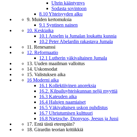
Uhrin kääntymys
Sodasta sovintoon
8.10 Yhteisyyden alku
9. Muiden kertomuksia
9.1 Syntinen nainen
10. Keskiaika
10.1 Anselm ja Jumalan loukattu kunnia
10.2 Peter Abelardin rakastava Jumala
11. Renesanssi
12. Reformaatio
12.1 Lutherin väkivaltainen Jumala
13. Uuden maailman valloitus
14. Uskonsodat
15. Valistuksen aika
16 Moderni aika
16.1 Kollektiivinen anoreksia
16.2. Kilpailuyhteiskunnan neljä myyttiä
16.3 Kateuden aika
16.4 Halujen naamiaiset
16.5 Väkivaltaisen uskon puhdistus
16.7 Uhriutumisen kulttuuri
16.8 Nietzsche, Dionysos, Jeesus ja Jussi
17. Entä tästä eteenpäin?
18. Girardin teorian kritiikkiä