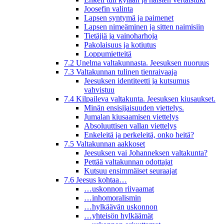
Joosefin valinta
Lapsen syntymä ja paimenet
Lapsen nimeäminen ja sitten naimisiin
Tietäjiä ja vainoharhoja
Pakolaisuus ja kotiutus
Loppumietteitä
7.2 Unelma valtakunnasta. Jeesuksen nuoruus
7.3 Valtakunnan tulinen tienraivaaja
Jeesuksen identiteetti ja kutsumus
vahvistuu
7.4 Kilpaileva valtakunta. Jeesuksen kiusaukset.
Minän ensisijaisuuden viettelys.
Jumalan kiusaamisen viettelys
Absoluuttisen vallan viettelys
Enkeleitä ja perkeleitä, onko heitä?
7.5 Valtakunnan aakkoset
Jeesuksen vai Johanneksen valtakunta?
Pettää valtakunnan odottajat
Kutsuu ensimmäiset seuraajat
7.6 Jeesus kohtaa…
…uskonnon riivaamat
…inhomoralismin
…hylkäävän uskonnon
…yhteisön hylkäämät