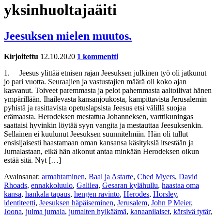
yksinhuoltajaäiti
Jeesuksen mielen muutos.
Kirjoitettu
12.10.2020
1 kommentti
1. Jeesus ylittää etnisen rajan Jeesuksen julkinen työ oli jatkunut
jo pari vuotta. Seuraajien ja vastustajien määrä oli koko ajan
kasvanut. Toiveet paremmasta ja pelot pahemmasta aaltoilivat hänen
ympärillään. Ihailevasta kansanjoukosta, kampittavista Jerusalemin
pyhistä ja rasittavista opetuslapsista Jeesus etsi välillä suojaa
erämaasta. Herodeksen mestattua Johanneksen, varttikuningas
saattaisi hyvinkin löytää syyn vangita ja mestauttaa Jeesuksenkin.
Sellainen ei kuulunut Jeesuksen suunnitelmiin. Hän oli tullut
ensisijaisesti haastamaan oman kansansa käsityksiä itsestään ja
Jumalastaan, eikä hän aikonut antaa minkään Herodeksen oikun
estää sitä. Nyt […]
Avainsanat:
armahtaminen
,
Baal ja Astarte
,
Ched Myers
,
David
Rhoads
,
ennakkoluulo
,
Galilea
,
Gesaran kylähullu
,
haastaa oma
kansa
,
hankala tapaus
,
hengen ravinto
,
Herodes
,
Horsley
,
identiteetti
,
Jeesuksen häpäiseminen
,
Jerusalem
,
John P Meier
,
Joona
,
julma jumala
,
jumalten hylkäämä
,
kanaanilaiset
,
kärsivä tytär
,