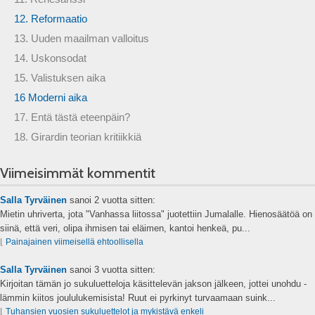
12. Reformaatio
13. Uuden maailman valloitus
14. Uskonsodat
15. Valistuksen aika
16 Moderni aika
17. Entä tästä eteenpäin?
18. Girardin teorian kritiikkiä
Viimeisimmät kommentit
Salla Tyrväinen
sanoi
2 vuotta sitten:
Mietin uhriverta, jota "Vanhassa liitossa" juotettiin Jumalalle. Hienosäätöä on
siinä, että veri, olipa ihmisen tai eläimen, kantoi henkeä, pu...
⌊
Painajainen viimeisellä ehtoollisella
Salla Tyrväinen
sanoi
3 vuotta sitten:
Kirjoitan tämän jo sukuluetteloja käsittelevän jakson jälkeen, jottei unohdu -
lämmin kiitos joululukemisista! Ruut ei pyrkinyt turvaamaan suink...
⌊
Tuhansien vuosien sukuluettelot ja mykistävä enkeli