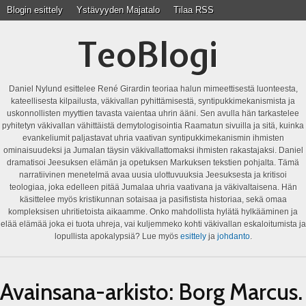
Blogin esittely
Ystävyyden Majatalo
Tilaa RSS
TeoBlogi
Daniel Nylund esittelee René Girardin teoriaa halun mimeettisestä luonteesta,
kateellisesta kilpailusta, väkivallan pyhittämisestä, syntipukkimekanismista ja
uskonnollisten myyttien tavasta vaientaa uhrin ääni. Sen avulla hän tarkastelee
pyhitetyn väkivallan vähittäistä demytologisointia Raamatun sivuilla ja sitä, kuinka
evankeliumit paljastavat uhria vaativan syntipukkimekanismin ihmisten
ominaisuudeksi ja Jumalan täysin väkivallattomaksi ihmisten rakastajaksi. Daniel
dramatisoi Jeesuksen elämän ja opetuksen Markuksen tekstien pohjalta. Tämä
narratiivinen menetelmä avaa uusia ulottuvuuksia Jeesuksesta ja kritisoi
teologiaa, joka edelleen pitää Jumalaa uhria vaativana ja väkivaltaisena. Hän
käsittelee myös kristikunnan sotaisaa ja pasifistista historiaa, sekä omaa
kompleksisen uhritietoista aikaamme. Onko mahdollista hylätä hylkääminen ja
elää elämää joka ei tuota uhreja, vai kuljemmeko kohti väkivallan eskaloitumista ja
lopullista apokalypsiä? Lue myös
esittely
ja
johdanto
.
Avainsana-arkisto:
Borg Marcus.