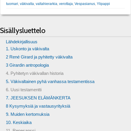
tuomari
,
väkivalta
,
valtahierarkia
,
verottaja
,
Vespasianus
,
Ylipappi
Sisällysluettelo
Lähdekirjallisuus
1. Uskonto ja väkivalta
2 René Girard ja pyhitetty väkivalta
3 Girardin antropologia
4. Pyhitetyn väkivallan historia
5. Väkivaltainen pyhä vanhassa testamentissa
6. Uusi testamentti
7. JEESUKSEN ELÄMÄNKERTA
8 Kysymyksiä ja vastausyrityksiä
9. Muiden kertomuksia
10. Keskiaika
11. Renesanssi