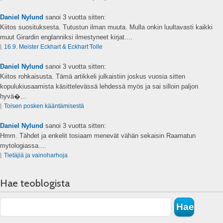
Daniel Nylund
sanoi
3 vuotta sitten:
Kiitos suosituksesta. Tutustun ilman muuta. Mulla onkin luultavasti kaikki
muut Girardin englanniksi ilmestyneet kirjat....
⌊
16.9. Meister Eckhart & Eckhart Tolle
Daniel Nylund
sanoi
3 vuotta sitten:
Kiitos rohkaisusta. Tämä artikkeli julkaistiin joskus vuosia sitten
kopulukiusaamista käsittelevässä lehdessä myös ja sai silloin paljon
hyvä�...
⌊
Toisen posken kääntämisestä
Daniel Nylund
sanoi
3 vuotta sitten:
Hmm. Tähdet ja enkelit tosiaam menevät vähän sekaisin Raamatun
mytologiassa....
⌊
Tietäjiä ja vainoharhoja
Hae teoblogista