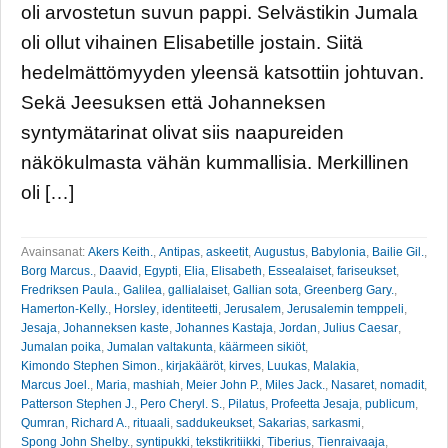
oli arvostetun suvun pappi. Selvästikin Jumala
oli ollut vihainen Elisabetille jostain. Siitä
hedelmättömyyden yleensä katsottiin johtuvan.
Sekä Jeesuksen että Johanneksen
syntymätarinat olivat siis naapureiden
näkökulmasta vähän kummallisia. Merkillinen
oli […]
Avainsanat:
Akers Keith.
,
Antipas
,
askeetit
,
Augustus
,
Babylonia
,
Bailie Gil.
,
Borg Marcus.
,
Daavid
,
Egypti
,
Elia
,
Elisabeth
,
Essealaiset
,
fariseukset
,
Fredriksen Paula.
,
Galilea
,
gallialaiset
,
Gallian sota
,
Greenberg Gary.
,
Hamerton-Kelly.
,
Horsley
,
identiteetti
,
Jerusalem
,
Jerusalemin temppeli
,
Jesaja
,
Johanneksen kaste
,
Johannes Kastaja
,
Jordan
,
Julius Caesar
,
Jumalan poika
,
Jumalan valtakunta
,
käärmeen sikiöt
,
Kimondo Stephen Simon.
,
kirjakääröt
,
kirves
,
Luukas
,
Malakia
,
Marcus Joel.
,
Maria
,
mashiah
,
Meier John P.
,
Miles Jack.
,
Nasaret
,
nomadit
,
Patterson Stephen J.
,
Pero Cheryl. S.
,
Pilatus
,
Profeetta Jesaja
,
publicum
,
Qumran
,
Richard A.
,
rituaali
,
saddukeukset
,
Sakarias
,
sarkasmi
,
Spong John Shelby.
,
syntipukki
,
tekstikritiikki
,
Tiberius
,
Tienraivaaja
,