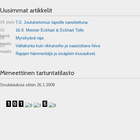
Uusimmat artikkelit
19. joulu
7.0. Joulukertomus lapsille sanoitettuna
15.
16.9. Meister Eckhart & Eckhart Tolle
heinä
16.
Myrskyävä raja
maalis
12.
Valtakunta kuin rikkaruoho ja saastuttava hiiva
maalis
Rajojen hämmentäjä ja sisäpiirin kiusaukset.
Mimeettinen tartuntatilasto
Sivulatauksia sitten 26.1.2009