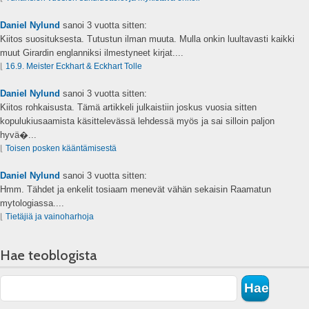
Daniel Nylund
sanoi
3 vuotta sitten:
Kiitos suosituksesta. Tutustun ilman muuta. Mulla onkin luultavasti kaikki
muut Girardin englanniksi ilmestyneet kirjat....
⌊
16.9. Meister Eckhart & Eckhart Tolle
Daniel Nylund
sanoi
3 vuotta sitten:
Kiitos rohkaisusta. Tämä artikkeli julkaistiin joskus vuosia sitten
kopulukiusaamista käsittelevässä lehdessä myös ja sai silloin paljon
hyvä�...
⌊
Toisen posken kääntämisestä
Daniel Nylund
sanoi
3 vuotta sitten:
Hmm. Tähdet ja enkelit tosiaam menevät vähän sekaisin Raamatun
mytologiassa....
⌊
Tietäjiä ja vainoharhoja
Hae teoblogista