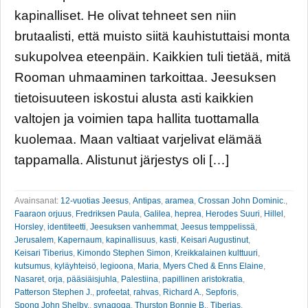
kapinalliset. He olivat tehneet sen niin
brutaalisti, että muisto siitä kauhistuttaisi monta
sukupolvea eteenpäin. Kaikkien tuli tietää, mitä
Rooman uhmaaminen tarkoittaa. Jeesuksen
tietoisuuteen iskostui alusta asti kaikkien
valtojen ja voimien tapa hallita tuottamalla
kuolemaa. Maan valtiaat varjelivat elämää
tappamalla. Alistunut järjestys oli […]
Avainsanat:
12-vuotias Jeesus
,
Antipas
,
aramea
,
Crossan John Dominic.
,
Faaraon orjuus
,
Fredriksen Paula
,
Galilea
,
heprea
,
Herodes Suuri
,
Hillel
,
Horsley
,
identiteetti
,
Jeesuksen vanhemmat
,
Jeesus temppelissä
,
Jerusalem
,
Kapernaum
,
kapinallisuus
,
kasti
,
Keisari Augustinut
,
Keisari Tiberius
,
Kimondo Stephen Simon
,
Kreikkalainen kulttuuri
,
kutsumus
,
kyläyhteisö
,
legioona
,
Maria
,
Myers Ched & Enns Elaine
,
Nasaret
,
orja
,
pääsiäisjuhla
,
Palestiina
,
papillinen aristokratia
,
Patterson Stephen J.
,
profeetat
,
rahvas
,
Richard A.
,
Sepforis
,
Spong John Shelby.
,
synagoga
,
Thurston Bonnie B.
,
Tiberias
,