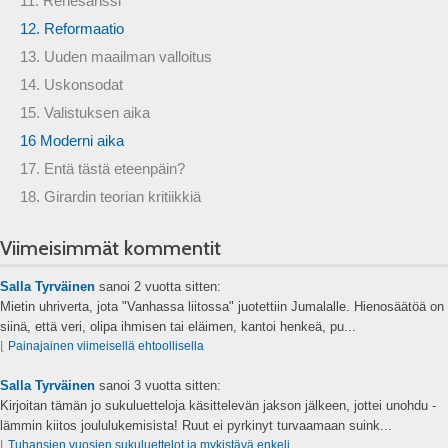
11. Renesanssi
12. Reformaatio
13. Uuden maailman valloitus
14. Uskonsodat
15. Valistuksen aika
16 Moderni aika
17. Entä tästä eteenpäin?
18. Girardin teorian kritiikkiä
Viimeisimmät kommentit
Salla Tyrväinen
sanoi
2 vuotta sitten:
Mietin uhriverta, jota "Vanhassa liitossa" juotettiin Jumalalle. Hienosäätöä on
siinä, että veri, olipa ihmisen tai eläimen, kantoi henkeä, pu...
⌊
Painajainen viimeisellä ehtoollisella
Salla Tyrväinen
sanoi
3 vuotta sitten:
Kirjoitan tämän jo sukuluetteloja käsittelevän jakson jälkeen, jottei unohdu -
lämmin kiitos joululukemisista! Ruut ei pyrkinyt turvaamaan suink...
⌊
Tuhansien vuosien sukuluettelot ja mykistävä enkeli