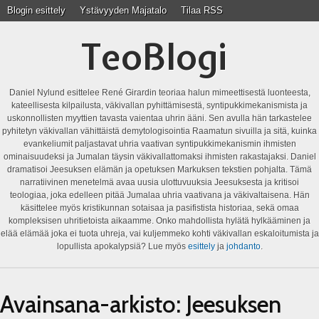
Blogin esittely
Ystävyyden Majatalo
Tilaa RSS
TeoBlogi
Daniel Nylund esittelee René Girardin teoriaa halun mimeettisestä luonteesta,
kateellisesta kilpailusta, väkivallan pyhittämisestä, syntipukkimekanismista ja
uskonnollisten myyttien tavasta vaientaa uhrin ääni. Sen avulla hän tarkastelee
pyhitetyn väkivallan vähittäistä demytologisointia Raamatun sivuilla ja sitä, kuinka
evankeliumit paljastavat uhria vaativan syntipukkimekanismin ihmisten
ominaisuudeksi ja Jumalan täysin väkivallattomaksi ihmisten rakastajaksi. Daniel
dramatisoi Jeesuksen elämän ja opetuksen Markuksen tekstien pohjalta. Tämä
narratiivinen menetelmä avaa uusia ulottuvuuksia Jeesuksesta ja kritisoi
teologiaa, joka edelleen pitää Jumalaa uhria vaativana ja väkivaltaisena. Hän
käsittelee myös kristikunnan sotaisaa ja pasifistista historiaa, sekä omaa
kompleksisen uhritietoista aikaamme. Onko mahdollista hylätä hylkääminen ja
elää elämää joka ei tuota uhreja, vai kuljemmeko kohti väkivallan eskaloitumista ja
lopullista apokalypsiä? Lue myös
esittely
ja
johdanto
.
Avainsana-arkisto:
Jeesuksen