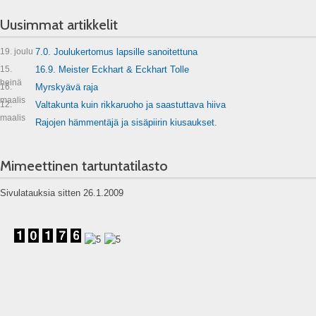
Uusimmat artikkelit
19. joulu
7.0. Joulukertomus lapsille sanoitettuna
15.
16.9. Meister Eckhart & Eckhart Tolle
heinä
16.
Myrskyävä raja
maalis
12.
Valtakunta kuin rikkaruoho ja saastuttava hiiva
maalis
Rajojen hämmentäjä ja sisäpiirin kiusaukset.
Mimeettinen tartuntatilasto
Sivulatauksia sitten 26.1.2009