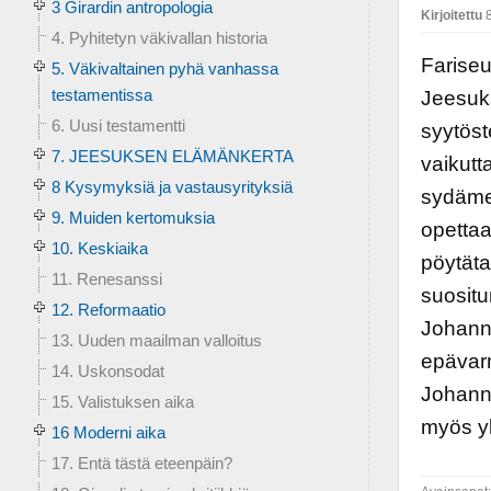
3 Girardin antropologia
Kirjoitettu
8
4. Pyhitetyn väkivallan historia
Fariseu
5. Väkivaltainen pyhä vanhassa
testamentissa
Jeesuk
6. Uusi testamentti
syytöst
7. JEESUKSEN ELÄMÄNKERTA
vaikutt
8 Kysymyksiä ja vastausyrityksiä
sydämes
9. Muiden kertomuksia
opettaa
10. Keskiaika
pöytäta
11. Renesanssi
suositu
12. Reformaatio
Johanne
13. Uuden maailman valloitus
epävarm
14. Uskonsodat
Johanne
15. Valistuksen aika
myös yk
16 Moderni aika
17. Entä tästä eteenpäin?