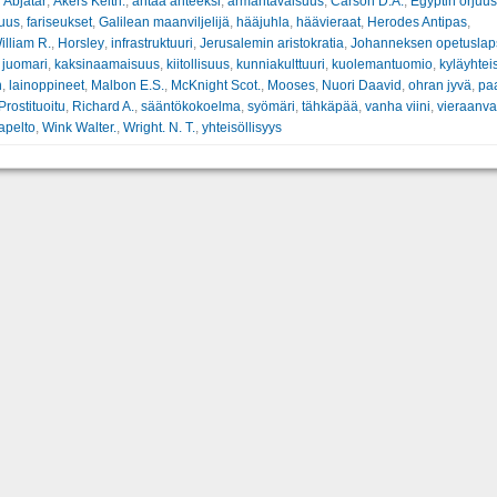
:
Abjatar
,
Akers Keith.
,
antaa anteeksi
,
armahtavaisuus
,
Carson D.A.
,
Egyptin orjuus
suus
,
fariseukset
,
Galilean maanviljelijä
,
hääjuhla
,
häävieraat
,
Herodes Antipas
,
illiam R.
,
Horsley
,
infrastruktuuri
,
Jerusalemin aristokratia
,
Johanneksen opetuslap
,
juomari
,
kaksinaamaisuus
,
kiitollisuus
,
kunniakulttuuri
,
kuolemantuomio
,
kyläyhtei
n
,
lainoppineet
,
Malbon E.S.
,
McKnight Scot.
,
Mooses
,
Nuori Daavid
,
ohran jyvä
,
pa
Prostituoitu
,
Richard A.
,
sääntökokoelma
,
syömäri
,
tähkäpää
,
vanha viini
,
vieraanva
japelto
,
Wink Walter.
,
Wright. N. T.
,
yhteisöllisyys