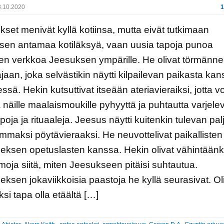
.10.2020
1
kset menivät kyllä kotiinsa, mutta eivät tutkimaan
sen antamaa kotiläksyä, vaan uusia tapoja punoa
en verkkoa Jeesuksen ympärille. He olivat törmänne
ajaan, joka selvästikin näytti kilpailevan paikasta ka
sä. Hekin kutsuttivat itseään ateriavieraiksi, jotta vo
 näille maalaismoukille pyhyyttä ja puhtautta varjele
poja ja rituaaleja. Jeesus näytti kuitenkin tulevan pal
mmaksi pöytävieraaksi. He neuvottelivat paikallisten
ksen opetuslasten kanssa. Hekin olivat vähintäänk
oja siitä, miten Jeesukseen pitäisi suhtautua.
ksen jokaviikkoisia paastoja he kyllä seurasivat. O
si tapa olla etäältä […]