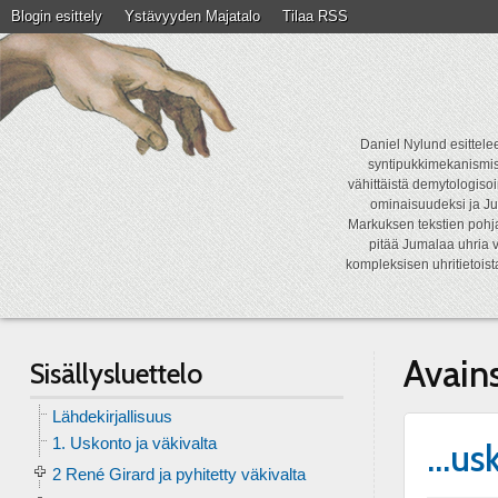
Blogin esittely
Ystävyyden Majatalo
Tilaa RSS
Daniel Nylund esittelee
syntipukkimekanismist
vähittäistä demytologisoi
ominaisuudeksi ja Ju
Markuksen tekstien pohja
pitää Jumalaa uhria v
kompleksisen uhritietois
Avain
Sisällysluettelo
Lähdekirjallisuus
1. Uskonto ja väkivalta
…usk
2 René Girard ja pyhitetty väkivalta