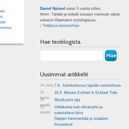
,
Daniel Nylund
sanoi
3 vuotta sitten:
set
,
Hmm. Tähdet ja enkelit tosiaam menevät vähän
sö
,
sekaisin Raamatun mytologiassa....
asto
,
⌊
Tietäjiä ja vainoharhoja
raisuus
,
Hae teoblogista
Uusimmat artikkelit
19. joulu
7.0. Joulukertomus lapsille sanoitettuna
15.
16.9. Meister Eckhart & Eckhart Tolle
heinä
16.
Myrskyävä raja
maalis
12.
Valtakunta kuin rikkaruoho ja
maalis
saastuttava hiiva
Rajojen hämmentäjä ja sisäpiirin
kiusaukset.