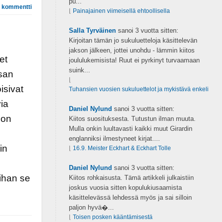
pu...
 kommentti
⌊
Painajainen viimeisellä ehtoollisella
Salla Tyrväinen
sanoi
3 vuotta sitten:
Kirjoitan tämän jo sukuluetteloja käsittelevän
jakson jälkeen, jottei unohdu - lämmin kiitos
et
joululukemisista! Ruut ei pyrkinyt turvaamaan
suink...
nsan
⌊
isivat
Tuhansien vuosien sukuluettelot ja mykistävä enkeli
via
Daniel Nylund
sanoi
3 vuotta sitten:
jon
Kiitos suosituksesta. Tutustun ilman muuta.
Mulla onkin luultavasti kaikki muut Girardin
englanniksi ilmestyneet kirjat....
in
⌊
16.9. Meister Eckhart & Eckhart Tolle
Daniel Nylund
sanoi
3 vuotta sitten:
lihan se
Kiitos rohkaisusta. Tämä artikkeli julkaistiin
joskus vuosia sitten kopulukiusaamista
käsittelevässä lehdessä myös ja sai silloin
paljon hyvä�...
⌊
Toisen posken kääntämisestä