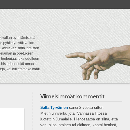
kivallan pyhittämisestä,
e pyhitetyn väkivallan
tipukkimekanismin ihmisten
n elämän ja opetuksen
 teologiaa, joka edelleen
a historiaa, sekä omaa
eja, vai kuljemmeko kohti
Viimeisimmät kommentit
Salla Tyrväinen
sanoi
2 vuotta sitten:
Mietin uhriverta, jota "Vanhassa liitossa"
juotettiin Jumalalle. Hienosäätöä on siinä, että
veri, olipa ihmisen tai eläimen, kantoi henkeä,