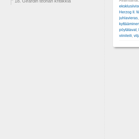
Avainsanat
18. Girardin teorian kritiikkiä
eksklusiivi
Herzog II. W
juhlavieras
kyttäämine
pöytätavat
,
viinileili
,
vil