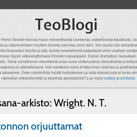
TeoBlogi
 René Girardin teoriaa halun mimeettisestä luonteesta, kateellisesta kilpailusta, vä
a ja uskonnollisten myyttien tavasta vaientaa uhrin ääni. Sen avulla hän tarkastele
ntia Raamatun sivuilla ja sitä, kuinka evankeliumit paljastavat uhria vaativan syn
malan täysin väkivallattomaksi ihmisten rakastajaksi. Daniel dramatisoi Jeesukse
lta. Tämä narratiivinen menetelmä avaa uusia ulottuvuuksia Jeesuksesta ja kritisoi
aativana ja väkivaltaisena. Hän käsittelee myös kristikunnan sotaisaa ja pasifistist
ta aikaamme. Onko mahdollista hylätä hylkääminen ja elää elämää joka ei tuota uhr
väkivallan eskaloitumista ja lopullista apokalypsiä? Lue myös
esittely
ja
johdanto
.
sana-arkisto:
Wright. N. T.
onnon orjuuttamat