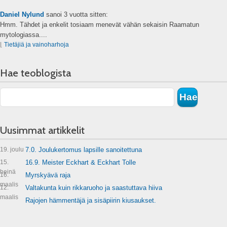
Daniel Nylund
sanoi
3 vuotta sitten:
Hmm. Tähdet ja enkelit tosiaam menevät vähän sekaisin Raamatun
mytologiassa....
⌊
Tietäjiä ja vainoharhoja
Hae teoblogista
Uusimmat artikkelit
19. joulu
7.0. Joulukertomus lapsille sanoitettuna
15.
16.9. Meister Eckhart & Eckhart Tolle
heinä
16.
Myrskyävä raja
maalis
12.
Valtakunta kuin rikkaruoho ja saastuttava hiiva
maalis
Rajojen hämmentäjä ja sisäpiirin kiusaukset.