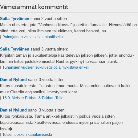
Viimeisimmät kommentit
Salla Tyrväinen
sanoi
2 vuotta sitten:
Mietin uhriverta, jota "Vanhassa liitossa" juotettiin Jumalalle. Hienosäätöä on
siinä, että veri, olipa ihmisen tai eläimen, kantoi henkeä, pu...
⌊
Painajainen viimeisellä ehtoollisella
Salla Tyrväinen
sanoi
3 vuotta sitten:
Kirjoitan tämän jo sukuluetteloja käsittelevän jakson jälkeen, jottei unohdu -
lämmin kiitos joululukemisista! Ruut ei pyrkinyt turvaamaan suink...
⌊
Tuhansien vuosien sukuluettelot ja mykistävä enkeli
Daniel Nylund
sanoi
3 vuotta sitten:
Kiitos suosituksesta. Tutustun ilman muuta. Mulla onkin luultavasti kaikki
muut Girardin englanniksi ilmestyneet kirjat....
⌊
16.9. Meister Eckhart & Eckhart Tolle
Daniel Nylund
sanoi
3 vuotta sitten:
Kiitos rohkaisusta. Tämä artikkeli julkaistiin joskus vuosia sitten
kopulukiusaamista käsittelevässä lehdessä myös ja sai silloin paljon
hyvä�...
⌊
Toisen posken kääntämisestä