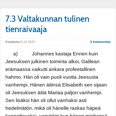
7.3 Valtakunnan tulinen
tienraivaaja
Kirjoitettu
6.10.2020
0 kommenttia
a) Johannes kastaja Ennen kuin
Jeesuksen julkinen toiminta alkoi, Galilean
erämaassa vaikutti ankara profeetallinen
hahmo. Hän oli vain puoli vuotta Jeesusta
vanhempi. Hänen äitinsä Elisabeth sen sijaan
oli Jeesuksen äitiä Mariaa paljon vanhempi.
Sen lisäksi hän oli ollut vanhaksi asti
hedelmätön, mikä oli hänelle raskas häpeä
kannettavaksi, varsinkin kun hänen miehensä