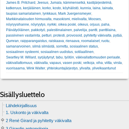
James B. Pritchard
,
Jeesus
,
Jumala
,
kämmenselkä
,
kastijärjestelmä
,
katkeruus
,
kerjäläinen
,
korko
,
kosto
,
köyhälistö
,
kunnia
,
laina
,
lainata
,
laupias samarialainen
,
lynkkaus
,
Mark Juergensmeyer
,
Markkinatalouden hirmuvalta
,
masokismi
,
mielivalta
,
Mooses
,
nöyryysihanne
,
nöyryytys
,
nyrkki
,
oikea poski
,
oikeus
,
orjuus
,
paha
,
Päivätyöläinen
,
pakkotyö
,
palestiinalainen
,
palvelija
,
pantti
,
panttilaina
,
passiivinen vastarinta
,
petturi
,
protesti
,
provosoid
,
pyhitetty väkivalta
,
pytää
,
Qumran
,
raipparangaistus
,
raiskaava
,
rienaava
,
roomalaiset
,
ruotu
,
samanarvoinen
,
silmä silmästä
,
sorrettu
,
sosiaalinen status
,
sosiaalinen systeemi
,
sosiaalinen uudistus
,
sotilaallinen
,
Swartley M. Willard
,
syrjäytynyt
,
tabu
,
työtön
,
väkivallattomuuden periaate
,
väkivallattomuus
,
väkivalta
,
vapaus
,
vasen poski
,
velkoja
,
viha
,
viitta
,
virsta
,
vuorisaarna
,
Wink Walter
,
yhteiskuntajärjestys
,
ylivalta
,
ylivelkaantunut
Sisällysluettelo
Lähdekirjallisuus
1. Uskonto ja väkivalta
2 René Girard ja pyhitetty väkivalta
3 Girardin antropologia