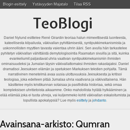
Blogin esittely
Ystävyyden Majatalo
Tilaa RSS
TeoBlogi
Daniel Nylund esittelee René Girardin teoriaa halun mimeettisestä luonteesta,
kateellisesta kilpailusta, väkivallan pyhittämisestä, syntipukkimekanismista ja
uskonnollisten myyttien tavasta vaientaa uhrin ääni. Sen avulla hän tarkastelee
pyhitetyn väkivallan vähittäistä demytologisointia Raamatun sivuilla ja sitä, kuinka
evankeliumit paljastavat uhria vaativan syntipukkimekanismin ihmisten
ominaisuudeksi ja Jumalan täysin väkivallattomaksi ihmisten rakastajaksi. Daniel
dramatisoi Jeesuksen elämän ja opetuksen Markuksen tekstien pohjalta. Tämä
narratiivinen menetelmä avaa uusia ulottuvuuksia Jeesuksesta ja kritisoi
teologiaa, joka edelleen pitää Jumalaa uhria vaativana ja väkivaltaisena. Hän
käsittelee myös kristikunnan sotaisaa ja pasifistista historiaa, sekä omaa
kompleksisen uhritietoista aikaamme. Onko mahdollista hylätä hylkääminen ja
elää elämää joka ei tuota uhreja, vai kuljemmeko kohti väkivallan eskaloitumista ja
lopullista apokalypsiä? Lue myös
esittely
ja
johdanto
.
Avainsana-arkisto:
Qumran