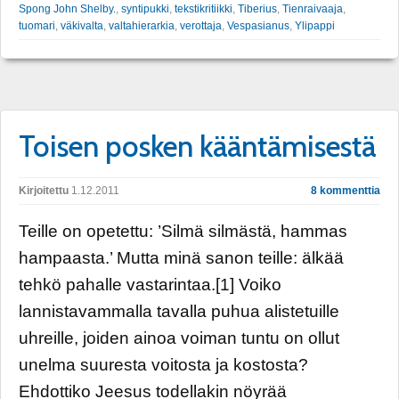
Spong John Shelby.
,
syntipukki
,
tekstikritiikki
,
Tiberius
,
Tienraivaaja
,
tuomari
,
väkivalta
,
valtahierarkia
,
verottaja
,
Vespasianus
,
Ylipappi
Toisen posken kääntämisestä
Kirjoitettu
1.12.2011
8 kommenttia
Teille on opetettu: ’Silmä silmästä, hammas
hampaasta.’ Mutta minä sanon teille: älkää
tehkö pahalle vastarintaa.[1] Voiko
lannistavammalla tavalla puhua alistetuille
uhreille, joiden ainoa voiman tuntu on ollut
unelma suuresta voitosta ja kostosta?
Ehdottiko Jeesus todellakin nöyrää