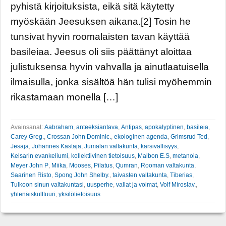
pyhistä kirjoituksista, eikä sitä käytetty
myöskään Jeesuksen aikana.[2] Tosin he
tunsivat hyvin roomalaisten tavan käyttää
basileiaa. Jeesus oli siis päättänyt aloittaa
julistuksensa hyvin vahvalla ja ainutlaatuisella
ilmaisulla, jonka sisältöä hän tulisi myöhemmin
rikastamaan monella […]
Avainsanat:
Aabraham
,
anteeksiantava
,
Antipas
,
apokalyptinen
,
basileia
,
Carey Greg.
,
Crossan John Dominic.
,
ekologinen agenda
,
Grimsrud Ted
,
Jesaja
,
Johannes Kastaja
,
Jumalan valtakunta
,
kärsivällisyys
,
Keisarin evankeliumi
,
kollektiivinen tietoisuus
,
Malbon E.S
,
metanoia
,
Meyer John P
,
Miika
,
Mooses
,
Pilatus
,
Qumran
,
Rooman valtakunta
,
Saarinen Risto
,
Spong John Shelby.
,
taivasten valtakunta
,
Tiberias
,
Tulkoon sinun valtakuntasi
,
uusperhe
,
vallat ja voimat
,
Volf Miroslav.
,
yhtenäiskulttuuri
,
yksilötietoisuus