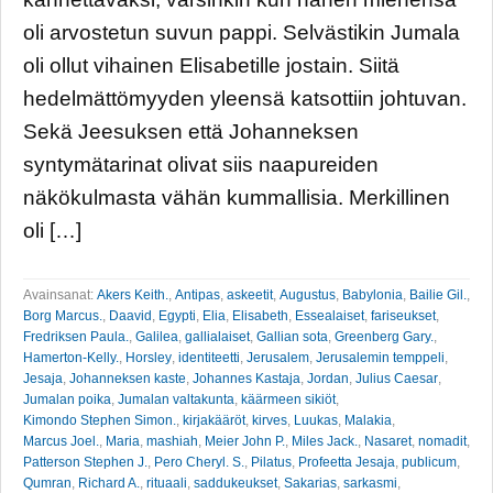
oli arvostetun suvun pappi. Selvästikin Jumala
oli ollut vihainen Elisabetille jostain. Siitä
hedelmättömyyden yleensä katsottiin johtuvan.
Sekä Jeesuksen että Johanneksen
syntymätarinat olivat siis naapureiden
näkökulmasta vähän kummallisia. Merkillinen
oli […]
Avainsanat:
Akers Keith.
,
Antipas
,
askeetit
,
Augustus
,
Babylonia
,
Bailie Gil.
,
Borg Marcus.
,
Daavid
,
Egypti
,
Elia
,
Elisabeth
,
Essealaiset
,
fariseukset
,
Fredriksen Paula.
,
Galilea
,
gallialaiset
,
Gallian sota
,
Greenberg Gary.
,
Hamerton-Kelly.
,
Horsley
,
identiteetti
,
Jerusalem
,
Jerusalemin temppeli
,
Jesaja
,
Johanneksen kaste
,
Johannes Kastaja
,
Jordan
,
Julius Caesar
,
Jumalan poika
,
Jumalan valtakunta
,
käärmeen sikiöt
,
Kimondo Stephen Simon.
,
kirjakääröt
,
kirves
,
Luukas
,
Malakia
,
Marcus Joel.
,
Maria
,
mashiah
,
Meier John P.
,
Miles Jack.
,
Nasaret
,
nomadit
,
Patterson Stephen J.
,
Pero Cheryl. S.
,
Pilatus
,
Profeetta Jesaja
,
publicum
,
Qumran
,
Richard A.
,
rituaali
,
saddukeukset
,
Sakarias
,
sarkasmi
,