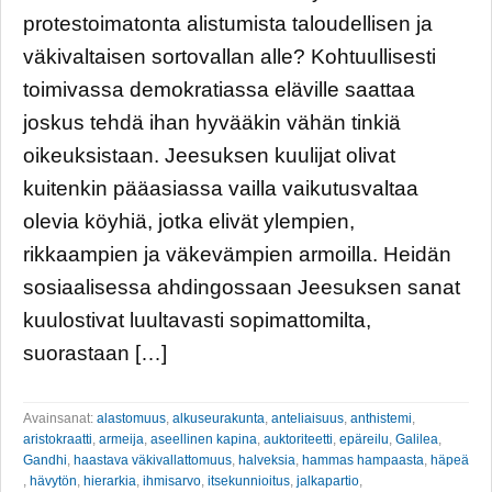
protestoimatonta alistumista taloudellisen ja
väkivaltaisen sortovallan alle? Kohtuullisesti
toimivassa demokratiassa eläville saattaa
joskus tehdä ihan hyvääkin vähän tinkiä
oikeuksistaan. Jeesuksen kuulijat olivat
kuitenkin pääasiassa vailla vaikutusvaltaa
olevia köyhiä, jotka elivät ylempien,
rikkaampien ja väkevämpien armoilla. Heidän
sosiaalisessa ahdingossaan Jeesuksen sanat
kuulostivat luultavasti sopimattomilta,
suorastaan […]
Avainsanat:
alastomuus
,
alkuseurakunta
,
anteliaisuus
,
anthistemi
,
aristokraatti
,
armeija
,
aseellinen kapina
,
auktoriteetti
,
epäreilu
,
Galilea
,
Gandhi
,
haastava väkivallattomuus
,
halveksia
,
hammas hampaasta
,
häpeä
,
hävytön
,
hierarkia
,
ihmisarvo
,
itsekunnioitus
,
jalkapartio
,