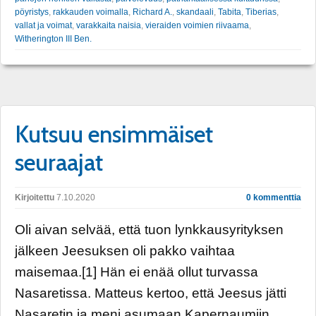
pöyristys
,
rakkauden voimalla
,
Richard A.
,
skandaali
,
Tabita
,
Tiberias
,
vallat ja voimat
,
varakkaita naisia
,
vieraiden voimien riivaama
,
Witherington III Ben.
Kutsuu ensimmäiset
seuraajat
Kirjoitettu
7.10.2020
0 kommenttia
Oli aivan selvää, että tuon lynkkausyrityksen
jälkeen Jeesuksen oli pakko vaihtaa
maisemaa.[1] Hän ei enää ollut turvassa
Nasaretissa. Matteus kertoo, että Jeesus jätti
Nasaretin ja meni asumaan Kapernaumiin,