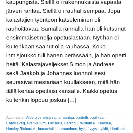
kaupungista. Siellä oli rakennuksista vapaata
järven rantaa. Siellä oli rauhallisempaa. Jopa
kalastajien työnteon katseleminen oli
rauhoittavaa. Samalla rannalla hän oli kutsunut
ensimmäiset neljä opetuslastaan. Nyt hän ei
kuitenkaan saanut olla rauhassa. Koko
ihmisjoukko tuli hänen perässään, ja hän opetti
heitä. Kalastajaveljekset Simon ja Andreas
sekä Jaakob ja Johannes luonnollisesti
seurasivat mestariaan kuullakseen, mitä hän
tällä kertaa opettaisi kansalle. Kaikki opetus
kuitenkin loppuu joskus […]
Avainsanat:
Alberg Jeremiah L.
,
armahtaa
,
bordelli
,
bublikaani
,
Carey Greg
,
evankeliumi
,
Fariseus
,
Herzog II. William R.
,
Hoosea
,
Horsley Richard A.
,
humanisti
,
huoraaminen
,
hylkäävyys
,
hylkiö
,
identiteetti