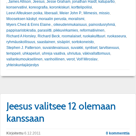
,
James Allison
,
Jeesus
,
Jesse Graham
,
jonathan Haidt
,
katupartio
,
konservatiivi
,
koreografia
,
koronkiskuri
,
korttelipoliisi
,
Leevi Alfeuksen poika
,
liberaali
,
Meier John P.
,
Mimesis
,
missio
,
Mooseksen käskyt
,
moraalin perusta
,
moralismi
,
Myers Ched & Enns Elaine.
,
oikeudenmukaisuus
,
painostusryhmä
,
pappisaristokratia
,
parasiitti
,
pikkuvirkamies
,
reformatiivinen
,
Richard A Horsley
,
Richard Beck
,
roomalaiset
,
ruokakulttuuri
,
ruokaseura
,
ryhmäuskollisuus
,
saastainen
,
sisäpiiri
,
sortokoneisto
,
Stephen J. Patterson
,
suvaistevaisuus
,
suvakki
,
syntiset
,
tarvitsevuus
,
temppeli
,
uhkapeluri
,
uhreja vaativa
,
uhriutua
,
väkivallattomuus
,
vallankumouksellinen
,
vanhoillinen
,
verot
,
Volf Miroslav
,
yhteiskuntajärjestys
Jeesus valitsee 12 olemaan
kanssaan
Kirjoitettu
6.12.2011
0 kommenttia