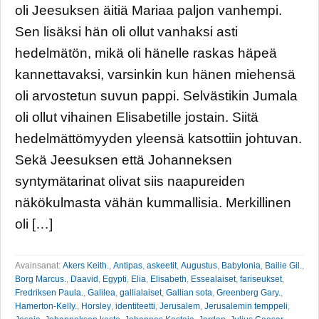
oli Jeesuksen äitiä Mariaa paljon vanhempi.
Sen lisäksi hän oli ollut vanhaksi asti
hedelmätön, mikä oli hänelle raskas häpeä
kannettavaksi, varsinkin kun hänen miehensä
oli arvostetun suvun pappi. Selvästikin Jumala
oli ollut vihainen Elisabetille jostain. Siitä
hedelmättömyyden yleensä katsottiin johtuvan.
Sekä Jeesuksen että Johanneksen
syntymätarinat olivat siis naapureiden
näkökulmasta vähän kummallisia. Merkillinen
oli […]
Avainsanat:
Akers Keith.
,
Antipas
,
askeetit
,
Augustus
,
Babylonia
,
Bailie Gil.
,
Borg Marcus.
,
Daavid
,
Egypti
,
Elia
,
Elisabeth
,
Essealaiset
,
fariseukset
,
Fredriksen Paula.
,
Galilea
,
gallialaiset
,
Gallian sota
,
Greenberg Gary.
,
Hamerton-Kelly.
,
Horsley
,
identiteetti
,
Jerusalem
,
Jerusalemin temppeli
,