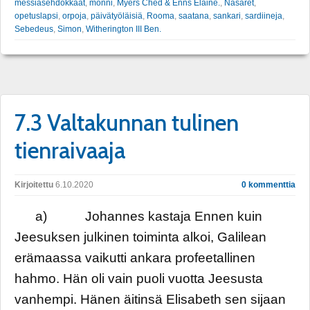
messiasehdokkaat
,
monni
,
Myers Ched & Enns Elaine.
,
Nasaret
,
opetuslapsi
,
orpoja
,
päivätyöläisiä
,
Rooma
,
saatana
,
sankari
,
sardiineja
,
Sebedeus
,
Simon
,
Witherington III Ben.
7.3 Valtakunnan tulinen
tienraivaaja
Kirjoitettu
6.10.2020
0 kommenttia
a) Johannes kastaja Ennen kuin
Jeesuksen julkinen toiminta alkoi, Galilean
erämaassa vaikutti ankara profeetallinen
hahmo. Hän oli vain puoli vuotta Jeesusta
vanhempi. Hänen äitinsä Elisabeth sen sijaan