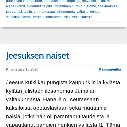
puolet valtakunnastaan
,
puolialastomat tarjoilijat
,
rasvaiset jättihiiret
,
Rene Girard
,
rikkaudet näytille
,
rituaalinen hurmio
,
Salome
,
spektaakkeli
,
tuhlaamiskilpailu
,
uhrihakuisuus
,
uhrimenoja
,
vallat ja voimat
,
valloittava tanssi
,
vedellä laimennettu viini
,
veljeskateus
Jeesuksen naiset
Kirjoitettu
9.10.2020
0 kommenttia
Jeesus kulki kaupungista kaupunkiin ja kylästä
kylään julistaen ilosanomaa Jumalan
valtakunnasta. Hänellä oli seurassaan
kaksitoista opetuslastaan sekä muutamia
naisia, jotka hän oli parantanut taudeista ja
vapauttanut pahojen henkien vallasta.[1] Tämä