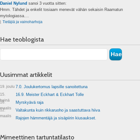
Daniel Nylund
sanoi
3 vuotta sitten:
Hmm. Tähdet ja enkelit tosiaam menevät vähän sekaisin Raamatun
mytologiassa....
⌊
Tietäjiä ja vainoharhoja
Hae teoblogista
Uusimmat artikkelit
19. joulu
7.0. Joulukertomus lapsille sanoitettuna
15.
16.9. Meister Eckhart & Eckhart Tolle
heinä
16.
Myrskyävä raja
maalis
12.
Valtakunta kuin rikkaruoho ja saastuttava hiiva
maalis
Rajojen hämmentäjä ja sisäpiirin kiusaukset.
Mimeettinen tartuntatilasto