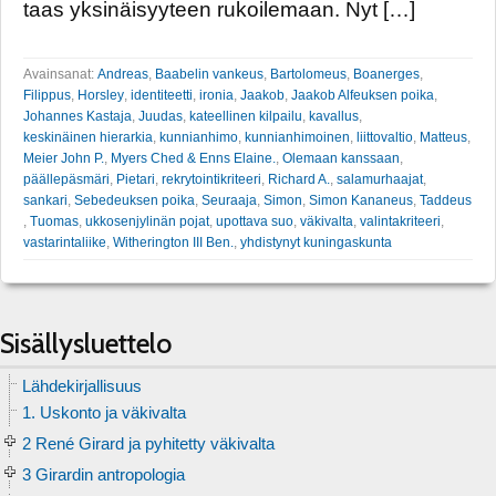
taas yksinäisyyteen rukoilemaan. Nyt […]
Avainsanat:
Andreas
,
Baabelin vankeus
,
Bartolomeus
,
Boanerges
,
Filippus
,
Horsley
,
identiteetti
,
ironia
,
Jaakob
,
Jaakob Alfeuksen poika
,
Johannes Kastaja
,
Juudas
,
kateellinen kilpailu
,
kavallus
,
keskinäinen hierarkia
,
kunnianhimo
,
kunnianhimoinen
,
liittovaltio
,
Matteus
,
Meier John P.
,
Myers Ched & Enns Elaine.
,
Olemaan kanssaan
,
päällepäsmäri
,
Pietari
,
rekrytointikriteeri
,
Richard A.
,
salamurhaajat
,
sankari
,
Sebedeuksen poika
,
Seuraaja
,
Simon
,
Simon Kananeus
,
Taddeus
,
Tuomas
,
ukkosenjylinän pojat
,
upottava suo
,
väkivalta
,
valintakriteeri
,
vastarintaliike
,
Witherington III Ben.
,
yhdistynyt kuningaskunta
Sisällysluettelo
Lähdekirjallisuus
1. Uskonto ja väkivalta
2 René Girard ja pyhitetty väkivalta
3 Girardin antropologia