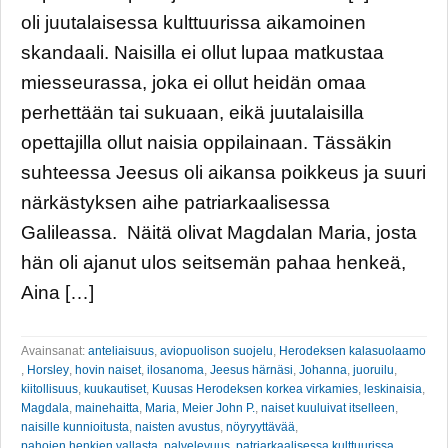
oli juutalaisessa kulttuurissa aikamoinen
skandaali. Naisilla ei ollut lupaa matkustaa
miesseurassa, joka ei ollut heidän omaa
perhettään tai sukuaan, eikä juutalaisilla
opettajilla ollut naisia oppilainaan. Tässäkin
suhteessa Jeesus oli aikansa poikkeus ja suuri
närkästyksen aihe patriarkaalisessa
Galileassa. Näitä olivat Magdalan Maria, josta
hän oli ajanut ulos seitsemän pahaa henkeä,
Aina […]
Avainsanat:
anteliaisuus
,
aviopuolison suojelu
,
Herodeksen kalasuolaamo
,
Horsley
,
hovin naiset
,
ilosanoma
,
Jeesus härnäsi
,
Johanna
,
juoruilu
,
kiitollisuus
,
kuukautiset
,
Kuusas Herodeksen korkea virkamies
,
leskinaisia
,
Magdala
,
mainehaitta
,
Maria
,
Meier John P.
,
naiset kuuluivat itselleen
,
naisille kunnioitusta
,
naisten avustus
,
nöyryyttävää
,
pahojen henkien vallasta
,
palvelevuus
,
patriarkaalisessa kulttuurissa
,