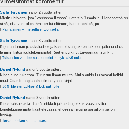
Viimeisimmät kommentit
Salla Tyrväinen
sanoi
2 vuotta sitten:
Mietin uhriverta, jota "Vanhassa liitossa" juotettiin Jumalalle. Hienosäätöä on
siinä, että veri, olipa ihmisen tai eläimen, kantoi henkeä, pu...
⌊
Painajainen viimeisellä ehtoollisella
Salla Tyrväinen
sanoi
3 vuotta sitten:
Kirjoitan tämän jo sukuluetteloja käsittelevän jakson jälkeen, jottei unohdu -
lämmin kiitos joululukemisista! Ruut ei pyrkinyt turvaamaan suink...
⌊
Tuhansien vuosien sukuluettelot ja mykistävä enkeli
Daniel Nylund
sanoi
3 vuotta sitten:
Kiitos suosituksesta. Tutustun ilman muuta. Mulla onkin luultavasti kaikki
muut Girardin englanniksi ilmestyneet kirjat....
⌊
16.9. Meister Eckhart & Eckhart Tolle
Daniel Nylund
sanoi
3 vuotta sitten:
Kiitos rohkaisusta. Tämä artikkeli julkaistiin joskus vuosia sitten
kopulukiusaamista käsittelevässä lehdessä myös ja sai silloin paljon
hyvä�...
⌊
Toisen posken kääntämisestä