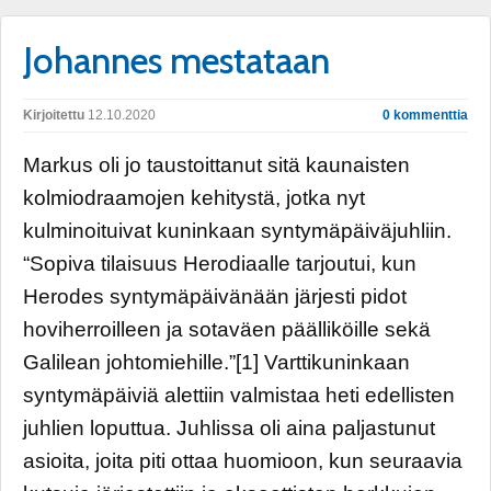
Johannes mestataan
Kirjoitettu
12.10.2020
0 kommenttia
Markus oli jo taustoittanut sitä kaunaisten
kolmiodraamojen kehitystä, jotka nyt
kulminoituivat kuninkaan syntymäpäiväjuhliin.
“Sopiva tilaisuus Herodiaalle tarjoutui, kun
Herodes syntymäpäivänään järjesti pidot
hoviherroilleen ja sotaväen päälliköille sekä
Galilean johtomiehille.”[1] Varttikuninkaan
syntymäpäiviä alettiin valmistaa heti edellisten
juhlien loputtua. Juhlissa oli aina paljastunut
asioita, joita piti ottaa huomioon, kun seuraavia