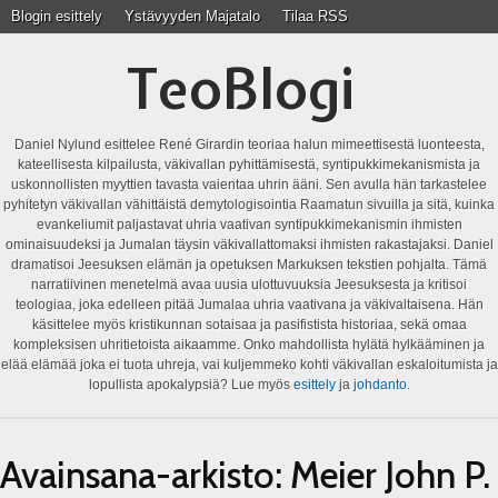
Blogin esittely
Ystävyyden Majatalo
Tilaa RSS
TeoBlogi
Daniel Nylund esittelee René Girardin teoriaa halun mimeettisestä luonteesta,
kateellisesta kilpailusta, väkivallan pyhittämisestä, syntipukkimekanismista ja
uskonnollisten myyttien tavasta vaientaa uhrin ääni. Sen avulla hän tarkastelee
pyhitetyn väkivallan vähittäistä demytologisointia Raamatun sivuilla ja sitä, kuinka
evankeliumit paljastavat uhria vaativan syntipukkimekanismin ihmisten
ominaisuudeksi ja Jumalan täysin väkivallattomaksi ihmisten rakastajaksi. Daniel
dramatisoi Jeesuksen elämän ja opetuksen Markuksen tekstien pohjalta. Tämä
narratiivinen menetelmä avaa uusia ulottuvuuksia Jeesuksesta ja kritisoi
teologiaa, joka edelleen pitää Jumalaa uhria vaativana ja väkivaltaisena. Hän
käsittelee myös kristikunnan sotaisaa ja pasifistista historiaa, sekä omaa
kompleksisen uhritietoista aikaamme. Onko mahdollista hylätä hylkääminen ja
elää elämää joka ei tuota uhreja, vai kuljemmeko kohti väkivallan eskaloitumista ja
lopullista apokalypsiä? Lue myös
esittely
ja
johdanto
.
Avainsana-arkisto:
Meier John P.