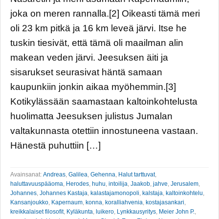
joka on meren rannalla.[2] Oikeasti tämä meri
oli 23 km pitkä ja 16 km leveä järvi. Itse he
tuskin tiesivät, että tämä oli maailman alin
makean veden järvi. Jeesuksen äiti ja
sisarukset seurasivat häntä samaan
kaupunkiin jonkin aikaa myöhemmin.[3]
Kotikylässään saamastaan kaltoinkohtelusta
huolimatta Jeesuksen julistus Jumalan
valtakunnasta otettiin innostuneena vastaan.
Hänestä puhuttiin […]
Avainsanat:
Andreas
,
Galilea
,
Gehenna
,
Halut tarttuvat
,
haluttavuuspääoma
,
Herodes
,
huhu
,
intoilija
,
Jaakob
,
jahve
,
Jerusalem
,
Johannes
,
Johannes Kastaja
,
kalastajamonopoli
,
kalstaja
,
kaltoinkohtelu
,
Kansanjoukko
,
Kapernaum
,
konna
,
koralliahvenia
,
kostajasankari
,
kreikkalaiset filosofit
,
Kyläkunta
,
luikero
,
Lynkkausyritys
,
Meier John P.
,