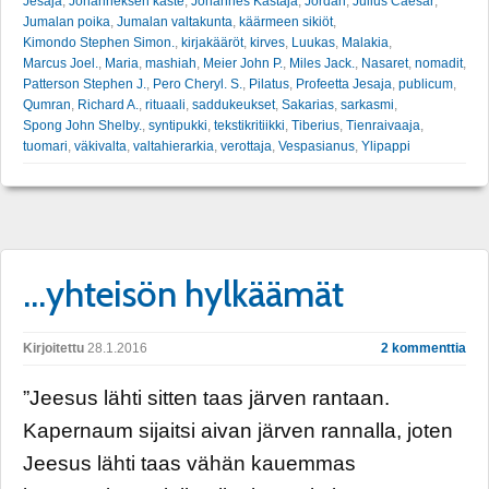
Jesaja
,
Johanneksen kaste
,
Johannes Kastaja
,
Jordan
,
Julius Caesar
,
Jumalan poika
,
Jumalan valtakunta
,
käärmeen sikiöt
,
Kimondo Stephen Simon.
,
kirjakääröt
,
kirves
,
Luukas
,
Malakia
,
Marcus Joel.
,
Maria
,
mashiah
,
Meier John P.
,
Miles Jack.
,
Nasaret
,
nomadit
,
Patterson Stephen J.
,
Pero Cheryl. S.
,
Pilatus
,
Profeetta Jesaja
,
publicum
,
Qumran
,
Richard A.
,
rituaali
,
saddukeukset
,
Sakarias
,
sarkasmi
,
Spong John Shelby.
,
syntipukki
,
tekstikritiikki
,
Tiberius
,
Tienraivaaja
,
tuomari
,
väkivalta
,
valtahierarkia
,
verottaja
,
Vespasianus
,
Ylipappi
…yhteisön hylkäämät
Kirjoitettu
28.1.2016
2 kommenttia
”Jeesus lähti sitten taas järven rantaan.
Kapernaum sijaitsi aivan järven rannalla, joten
Jeesus lähti taas vähän kauemmas