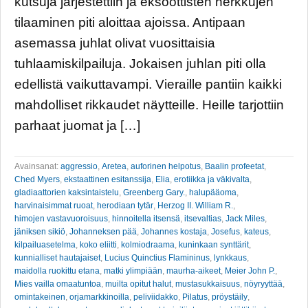
kutsuja järjestettiin ja eksoottisten herkkujen
tilaaminen piti aloittaa ajoissa. Antipaan
asemassa juhlat olivat vuosittaisia
tuhlaamiskilpailuja. Jokaisen juhlan piti olla
edellistä vaikuttavampi. Vieraille pantiin kaikki
mahdolliset rikkaudet näytteille. Heille tarjottiin
parhaat juomat ja […]
Avainsanat:
aggressio
,
Aretea
,
auforinen helpotus
,
Baalin profeetat
,
Ched Myers
,
ekstaattinen esitanssija
,
Elia
,
erotiikka ja väkivalta
,
gladiaattorien kaksintaistelu
,
Greenberg Gary.
,
halupääoma
,
harvinaisimmat ruoat
,
herodiaan tytär
,
Herzog II. William R.
,
himojen vastavuoroisuus
,
hinnoitella itsensä
,
itsevaltias
,
Jack Miles
,
jäniksen sikiö
,
Johanneksen pää
,
Johannes kostaja
,
Josefus
,
kateus
,
kilpailuasetelma
,
koko eliitti
,
kolmiodraama
,
kuninkaan synttärit
,
kunnialliset hautajaiset
,
Lucius Quinctius Flamininus
,
lynkkaus
,
maidolla ruokittu etana
,
matki ylimpiään
,
maurha-aikeet
,
Meier John P.
,
Mies vailla omaatuntoa
,
muilta opitut halut
,
mustasukkaisuus
,
nöyryyttää
,
omintakeinen
,
orjamarkkinoilla
,
peliviidakko
,
Pilatus
,
pröystäily
,