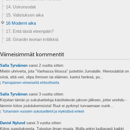
14. Uskonsodat
15. Valistuksen aika
16 Moderni aika
17. Entä tästä eteenpäin?
18. Girardin teorian kritiikkiä
Viimeisimmät kommentit
Salla Tyrväinen
sanoi
2 vuotta sitten:
Mietin uhriverta, jota "Vanhassa liitossa" juotettiin Jumalalle. Hienosäätöä on
siinä, että veri, olipa ihmisen tai eläimen, kantoi henkeä, pu...
⌊
Painajainen viimeisellä ehtoollisella
Salla Tyrväinen
sanoi
3 vuotta sitten:
Kirjoitan tämän jo sukuluetteloja käsittelevän jakson jälkeen, jottei unohdu -
lämmin kiitos joululukemisista! Ruut ei pyrkinyt turvaamaan suink...
⌊
Tuhansien vuosien sukuluettelot ja mykistävä enkeli
Daniel Nylund
sanoi
3 vuotta sitten:
Kiitos suosituksesta. Tutustun ilman muuta. Mulla onkin luultavasti kaikki