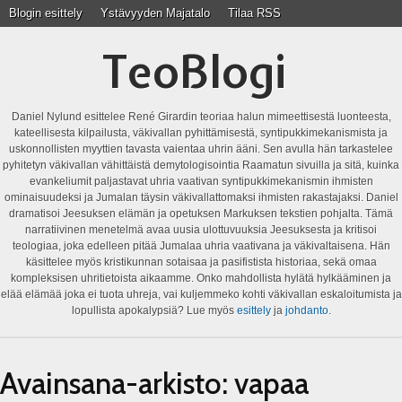
Blogin esittely
Ystävyyden Majatalo
Tilaa RSS
TeoBlogi
Daniel Nylund esittelee René Girardin teoriaa halun mimeettisestä luonteesta,
kateellisesta kilpailusta, väkivallan pyhittämisestä, syntipukkimekanismista ja
uskonnollisten myyttien tavasta vaientaa uhrin ääni. Sen avulla hän tarkastelee
pyhitetyn väkivallan vähittäistä demytologisointia Raamatun sivuilla ja sitä, kuinka
evankeliumit paljastavat uhria vaativan syntipukkimekanismin ihmisten
ominaisuudeksi ja Jumalan täysin väkivallattomaksi ihmisten rakastajaksi. Daniel
dramatisoi Jeesuksen elämän ja opetuksen Markuksen tekstien pohjalta. Tämä
narratiivinen menetelmä avaa uusia ulottuvuuksia Jeesuksesta ja kritisoi
teologiaa, joka edelleen pitää Jumalaa uhria vaativana ja väkivaltaisena. Hän
käsittelee myös kristikunnan sotaisaa ja pasifistista historiaa, sekä omaa
kompleksisen uhritietoista aikaamme. Onko mahdollista hylätä hylkääminen ja
elää elämää joka ei tuota uhreja, vai kuljemmeko kohti väkivallan eskaloitumista ja
lopullista apokalypsiä? Lue myös
esittely
ja
johdanto
.
Avainsana-arkisto:
vapaa