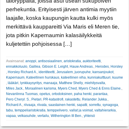
taloryppäitä, joissa asui usean sukupolven
perhekuntia. Erityisesti järven antimia myytiin
laajalle, koska kaupungin kautta kulki myös
merkittävä kauppareitti Via Maris eli Meren tie,
jota pitkin Kapernaumin kalasäilykkeitä
kuljetettiin pohjoisessa […]
Avainsanat:
anoppi
,
antisosiaalinen
,
aristokratia
,
auktoriteetti
,
ennakkoluulo
,
Galilea
,
Gibson E. Leight
,
Hauw Andreas.
,
Herodes
,
Horsley
,
Horsley Richard A.
,
identiteetti
,
Jerusalem
,
juorupuhe
,
kansanjoukot
,
Kapernaum
,
Kateellinen hurskaus
,
kateellinen viha
,
kunniakulttuuri
,
kuume
,
lääkäri
,
lynkkaysyritys
,
manaaja
,
Matthew Shelly
,
miehitysvalta
,
Miles Jack.
,
Moraalinen karisma
,
Myers Ched
,
Myers Ched & Enns Elaine.
,
Nevanlinna Tuomas
,
opetus
,
ortodoksinen
,
paha henki
,
parantaa
,
Pero Cheryl. S.
,
Pietari
,
PR-katastrofi
,
rakastettu
,
Relander Jukka.
,
Richard A.
,
riivaaja
,
riivata
,
saastainen henki
,
sapatti
,
sorrettu
,
synagoga
,
tabu
,
temppeliaristokratia
,
temppelivero
,
vallat ja voimat
,
valtahierarkia
,
vapaa
,
velkasuhde
,
vertailu
,
Witherington III Ben.
,
yhteisö