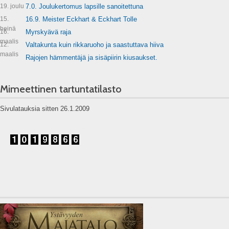
19. joulu
7.0. Joulukertomus lapsille sanoitettuna
15.
16.9. Meister Eckhart & Eckhart Tolle
heinä
16.
Myrskyävä raja
maalis
12.
Valtakunta kuin rikkaruoho ja saastuttava hiiva
maalis
Rajojen hämmentäjä ja sisäpiirin kiusaukset.
Mimeettinen tartuntatilasto
Sivulatauksia sitten 26.1.2009