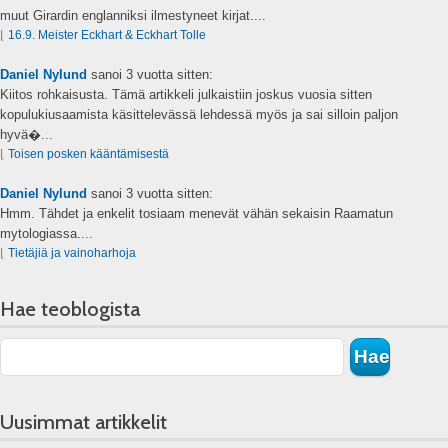
muut Girardin englanniksi ilmestyneet kirjat....
⌊
16.9. Meister Eckhart & Eckhart Tolle
Daniel Nylund
sanoi
3 vuotta sitten:
Kiitos rohkaisusta. Tämä artikkeli julkaistiin joskus vuosia sitten
kopulukiusaamista käsittelevässä lehdessä myös ja sai silloin paljon
hyvä�...
⌊
Toisen posken kääntämisestä
Daniel Nylund
sanoi
3 vuotta sitten:
Hmm. Tähdet ja enkelit tosiaam menevät vähän sekaisin Raamatun
mytologiassa....
⌊
Tietäjiä ja vainoharhoja
Hae teoblogista
Uusimmat artikkelit