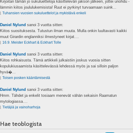
Kirjoitan tämän jo sukuluetteloja käsittelevän jakson jälkeen, jottei unohdu -
lämmin kiitos joululukemisista! Ruut ei pyrkinyt turvaamaan suink...
⌊
Tuhansien vuosien sukuluettelot ja mykistävä enkeli
Daniel Nylund
sanoi
3 vuotta sitten:
Kiitos suosituksesta. Tutustun ilman muuta. Mulla onkin luultavasti kaikki
muut Girardin englanniksi ilmestyneet kirjat....
⌊
16.9. Meister Eckhart & Eckhart Tolle
Daniel Nylund
sanoi
3 vuotta sitten:
Kiitos rohkaisusta. Tämä artikkeli julkaistiin joskus vuosia sitten
kopulukiusaamista käsittelevässä lehdessä myös ja sai silloin paljon
hyvä�...
⌊
Toisen posken kääntämisestä
Daniel Nylund
sanoi
3 vuotta sitten:
Hmm. Tähdet ja enkelit tosiaam menevät vähän sekaisin Raamatun
mytologiassa....
⌊
Tietäjiä ja vainoharhoja
Hae teoblogista