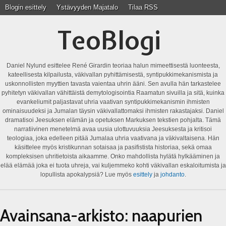
Blogin esittely
Ystävyyden Majatalo
Tilaa RSS
TeoBlogi
Daniel Nylund esittelee René Girardin teoriaa halun mimeettisestä luonteesta,
kateellisesta kilpailusta, väkivallan pyhittämisestä, syntipukkimekanismista ja
uskonnollisten myyttien tavasta vaientaa uhrin ääni. Sen avulla hän tarkastelee
pyhitetyn väkivallan vähittäistä demytologisointia Raamatun sivuilla ja sitä, kuinka
evankeliumit paljastavat uhria vaativan syntipukkimekanismin ihmisten
ominaisuudeksi ja Jumalan täysin väkivallattomaksi ihmisten rakastajaksi. Daniel
dramatisoi Jeesuksen elämän ja opetuksen Markuksen tekstien pohjalta. Tämä
narratiivinen menetelmä avaa uusia ulottuvuuksia Jeesuksesta ja kritisoi
teologiaa, joka edelleen pitää Jumalaa uhria vaativana ja väkivaltaisena. Hän
käsittelee myös kristikunnan sotaisaa ja pasifistista historiaa, sekä omaa
kompleksisen uhritietoista aikaamme. Onko mahdollista hylätä hylkääminen ja
elää elämää joka ei tuota uhreja, vai kuljemmeko kohti väkivallan eskaloitumista ja
lopullista apokalypsiä? Lue myös
esittely
ja
johdanto
.
Avainsana-arkisto:
naapurien