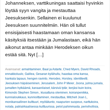
Johanneksen, varttikuningas saattaisi hyvinkin
löytää syyn vangita ja mestauttaa
Jeesuksenkin. Sellainen ei kuulunut
Jeesuksen suunnitelmiin. Hän oli tullut
ensisijaisesti haastamaan oman kansansa
käsityksiä itsestään ja Jumalastaan, eikä hän
aikonut antaa minkään Herodeksen oikun
estää sitä. Nyt […]
Avainsanat:
armahtaminen
,
Baal ja Astarte
,
Ched Myers
,
David Rhoads
,
ennakkoluulo
,
Galilea
,
Gesaran kylähullu
,
haastaa oma kansa
,
hankala tapaus
,
hengen ravinto
,
Herodes
,
Horsley
,
identiteetti
,
Jeesuksen häpäiseminen
,
Jerusalem
,
John P Meier
,
Joona
,
julma jumala
,
jumalten hylkäämä
,
kanaanilaiset
,
kärsivä tytär
,
kerjäsi kuin koira
,
Kimondo Stephen Simon.
,
kiusattuna oleminen
,
koiranpenikka
,
kunnialoukkaus
,
kunnioittaminen
,
mestauttaa
,
Mitchell Joan L
,
monikansallinen kulttuuri
,
myötätunto
,
naapurien suopeus
,
narttukoira
,
nolata
,
patrialrkaalisessa kulttuurissa
,
pelot pahimmasta
,
perivihollisia
,