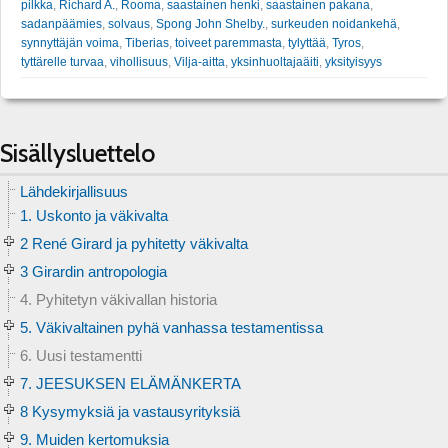
pilkka
,
Richard A.
,
Rooma
,
saastainen henki
,
saastainen pakana
,
sadanpäämies
,
solvaus
,
Spong John Shelby.
,
surkeuden noidankehä
,
synnyttäjän voima
,
Tiberias
,
toiveet paremmasta
,
tylyttää
,
Tyros
,
tyttärelle turvaa
,
vihollisuus
,
Vilja-aitta
,
yksinhuoltajaäiti
,
yksityisyys
Sisällysluettelo
Lähdekirjallisuus
1. Uskonto ja väkivalta
2 René Girard ja pyhitetty väkivalta
3 Girardin antropologia
4. Pyhitetyn väkivallan historia
5. Väkivaltainen pyhä vanhassa testamentissa
6. Uusi testamentti
7. JEESUKSEN ELÄMÄNKERTA
8 Kysymyksiä ja vastausyrityksiä
9. Muiden kertomuksia