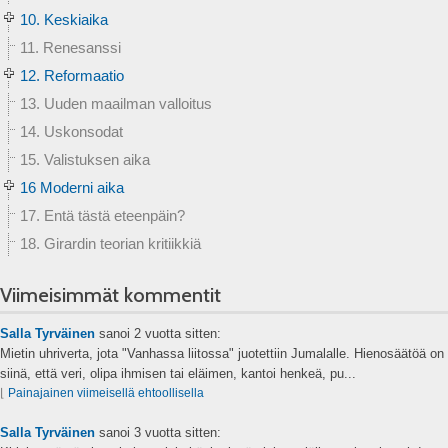
10. Keskiaika
11. Renesanssi
12. Reformaatio
13. Uuden maailman valloitus
14. Uskonsodat
15. Valistuksen aika
16 Moderni aika
17. Entä tästä eteenpäin?
18. Girardin teorian kritiikkiä
Viimeisimmät kommentit
Salla Tyrväinen
sanoi
2 vuotta sitten:
Mietin uhriverta, jota "Vanhassa liitossa" juotettiin Jumalalle. Hienosäätöä on
siinä, että veri, olipa ihmisen tai eläimen, kantoi henkeä, pu...
⌊
Painajainen viimeisellä ehtoollisella
Salla Tyrväinen
sanoi
3 vuotta sitten: