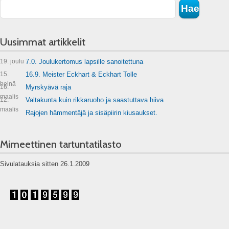
Uusimmat artikkelit
19. joulu
7.0. Joulukertomus lapsille sanoitettuna
15.
16.9. Meister Eckhart & Eckhart Tolle
heinä
16.
Myrskyävä raja
maalis
12.
Valtakunta kuin rikkaruoho ja saastuttava hiiva
maalis
Rajojen hämmentäjä ja sisäpiirin kiusaukset.
Mimeettinen tartuntatilasto
Sivulatauksia sitten 26.1.2009