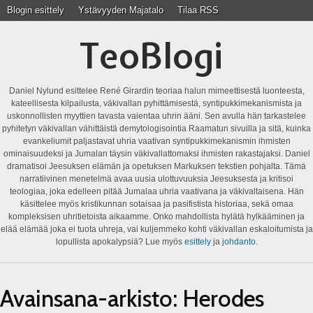
Blogin esittely
Ystävyyden Majatalo
Tilaa RSS
TeoBlogi
Daniel Nylund esittelee René Girardin teoriaa halun mimeettisestä luonteesta,
kateellisesta kilpailusta, väkivallan pyhittämisestä, syntipukkimekanismista ja
uskonnollisten myyttien tavasta vaientaa uhrin ääni. Sen avulla hän tarkastelee
pyhitetyn väkivallan vähittäistä demytologisointia Raamatun sivuilla ja sitä, kuinka
evankeliumit paljastavat uhria vaativan syntipukkimekanismin ihmisten
ominaisuudeksi ja Jumalan täysin väkivallattomaksi ihmisten rakastajaksi. Daniel
dramatisoi Jeesuksen elämän ja opetuksen Markuksen tekstien pohjalta. Tämä
narratiivinen menetelmä avaa uusia ulottuvuuksia Jeesuksesta ja kritisoi
teologiaa, joka edelleen pitää Jumalaa uhria vaativana ja väkivaltaisena. Hän
käsittelee myös kristikunnan sotaisaa ja pasifistista historiaa, sekä omaa
kompleksisen uhritietoista aikaamme. Onko mahdollista hylätä hylkääminen ja
elää elämää joka ei tuota uhreja, vai kuljemmeko kohti väkivallan eskaloitumista ja
lopullista apokalypsiä? Lue myös
esittely
ja
johdanto
.
Avainsana-arkisto:
Herodes