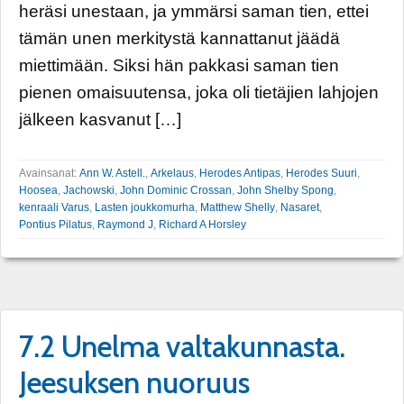
heräsi unestaan, ja ymmärsi saman tien, ettei
tämän unen merkitystä kannattanut jäädä
miettimään. Siksi hän pakkasi saman tien
pienen omaisuutensa, joka oli tietäjien lahjojen
jälkeen kasvanut […]
Avainsanat:
Ann W. Astell.
,
Arkelaus
,
Herodes Antipas
,
Herodes Suuri
,
Hoosea
,
Jachowski
,
John Dominic Crossan
,
John Shelby Spong
,
kenraali Varus
,
Lasten joukkomurha
,
Matthew Shelly
,
Nasaret
,
Pontius Pilatus
,
Raymond J
,
Richard A Horsley
7.2 Unelma valtakunnasta.
Jeesuksen nuoruus