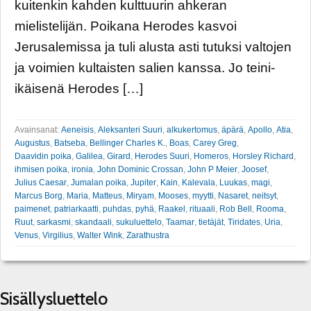
kuitenkin kahden kulttuurin ahkeran
mielistelijän. Poikana Herodes kasvoi
Jerusalemissa ja tuli alusta asti tutuksi valtojen
ja voimien kultaisten salien kanssa. Jo teini-
ikäisenä Herodes […]
Avainsanat:
Aeneisis
,
Aleksanteri Suuri
,
alkukertomus
,
äpärä
,
Apollo
,
Atia
,
Augustus
,
Batseba
,
Bellinger Charles K.
,
Boas
,
Carey Greg
,
Daavidin poika
,
Galilea
,
Girard
,
Herodes Suuri
,
Homeros
,
Horsley Richard
,
ihmisen poika
,
ironia
,
John Dominic Crossan
,
John P Meier
,
Joosef
,
Julius Caesar
,
Jumalan poika
,
Jupiter
,
Kain
,
Kalevala
,
Luukas
,
magi
,
Marcus Borg
,
Maria
,
Matteus
,
Miryam
,
Mooses
,
myytti
,
Nasaret
,
neitsyt
,
paimenet
,
patriarkaatti
,
puhdas
,
pyhä
,
Raakel
,
rituaali
,
Rob Bell
,
Rooma
,
Ruut
,
sarkasmi
,
skandaali
,
sukuluettelo
,
Taamar
,
tietäjät
,
Tiridates
,
Uria
,
Venus
,
Virgilius
,
Walter Wink
,
Zarathustra
Sisällysluettelo