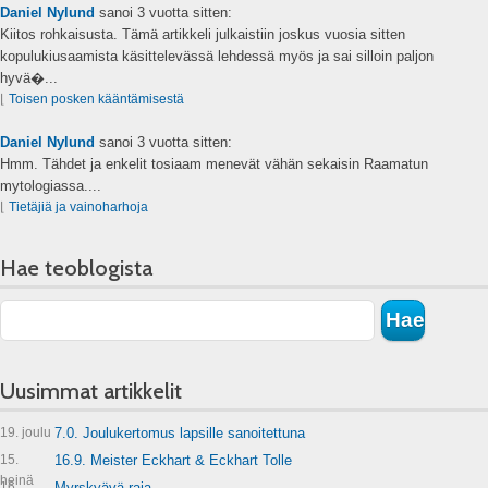
Daniel Nylund
sanoi
3 vuotta sitten:
Kiitos rohkaisusta. Tämä artikkeli julkaistiin joskus vuosia sitten
kopulukiusaamista käsittelevässä lehdessä myös ja sai silloin paljon
hyvä�...
⌊
Toisen posken kääntämisestä
Daniel Nylund
sanoi
3 vuotta sitten:
Hmm. Tähdet ja enkelit tosiaam menevät vähän sekaisin Raamatun
mytologiassa....
⌊
Tietäjiä ja vainoharhoja
Hae teoblogista
Uusimmat artikkelit
19. joulu
7.0. Joulukertomus lapsille sanoitettuna
15.
16.9. Meister Eckhart & Eckhart Tolle
heinä
16.
Myrskyävä raja