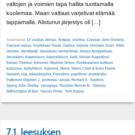
valtojen ja voimien tapa hallita tuottamalla
kuolemaa. Maan valtiaat varjelivat elämää
tappamalla. Alistunut järjestys oli […]
Avainsanat:
12-vuotias Jeesus
,
Antipas
,
aramea
,
Crossan John Dominic.
,
Faaraon orjuus
,
Fredriksen Paula
,
Galilea
,
heprea
,
Herodes Suuri
,
Hillel
,
Horsley
,
identiteetti
,
Jeesuksen vanhemmat
,
Jeesus temppelissä
,
Jerusalem
,
Kapernaum
,
kapinallisuus
,
kasti
,
Keisari Augustinut
,
Keisari Tiberius
,
Kimondo Stephen Simon
,
Kreikkalainen kulttuuri
,
kutsumus
,
kyläyhteisö
,
legioona
,
Maria
,
Myers Ched & Enns Elaine
,
Nasaret
,
orja
,
pääsiäisjuhla
,
Palestiina
,
papillinen aristokratia
,
Patterson Stephen J.
,
profeetat
,
rahvas
,
Richard A.
,
Sepforis
,
Spong John Shelby.
,
synagoga
,
Thurston Bonnie B.
,
Tiberias
,
Witherington III Ben
,
Yancey Philip.
,
Yom Kippur
7.1. Jeesuksen