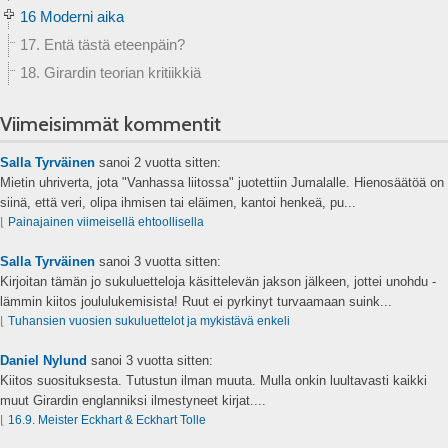
16 Moderni aika
17. Entä tästä eteenpäin?
18. Girardin teorian kritiikkiä
Viimeisimmät kommentit
Salla Tyrväinen
sanoi
2 vuotta sitten:
Mietin uhriverta, jota "Vanhassa liitossa" juotettiin Jumalalle. Hienosäätöä on
siinä, että veri, olipa ihmisen tai eläimen, kantoi henkeä, pu...
⌊
Painajainen viimeisellä ehtoollisella
Salla Tyrväinen
sanoi
3 vuotta sitten:
Kirjoitan tämän jo sukuluetteloja käsittelevän jakson jälkeen, jottei unohdu -
lämmin kiitos joululukemisista! Ruut ei pyrkinyt turvaamaan suink...
⌊
Tuhansien vuosien sukuluettelot ja mykistävä enkeli
Daniel Nylund
sanoi
3 vuotta sitten:
Kiitos suosituksesta. Tutustun ilman muuta. Mulla onkin luultavasti kaikki
muut Girardin englanniksi ilmestyneet kirjat....
⌊
16.9. Meister Eckhart & Eckhart Tolle