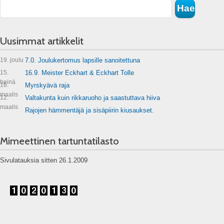
Uusimmat artikkelit
19. joulu
7.0. Joulukertomus lapsille sanoitettuna
15.
16.9. Meister Eckhart & Eckhart Tolle
heinä
16.
Myrskyävä raja
maalis
12.
Valtakunta kuin rikkaruoho ja saastuttava hiiva
maalis
Rajojen hämmentäjä ja sisäpiirin kiusaukset.
Mimeettinen tartuntatilasto
Sivulatauksia sitten 26.1.2009