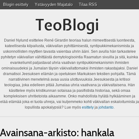
Blogin esittely
Ystävyyden Majatalo
Tilaa RSS
TeoBlogi
Daniel Nylund esittelee René Girardin teoriaa halun mimeettisestä luonteesta,
kateellisesta kilpailusta, väkivallan pyhittämisestä, syntipukkimekanismista ja
uskonnollisten myyttien tavasta vaientaa uhrin ääni. Sen avulla hän tarkastelee
pyhitetyn väkivallan vähittäistä demytologisointia Raamatun sivuilla ja sitä, kuinka
evankeliumit paljastavat uhria vaativan syntipukkimekanismin ihmisten
ominaisuudeksi ja Jumalan täysin väkivallattomaksi ihmisten rakastajaksi. Daniel
dramatisoi Jeesuksen elämän ja opetuksen Markuksen tekstien pohjalta. Tämä
narratiivinen menetelmä avaa uusia ulottuvuuksia Jeesuksesta ja kritisoi
teologiaa, joka edelleen pitää Jumalaa uhria vaativana ja väkivaltaisena. Hän
käsittelee myös kristikunnan sotaisaa ja pasifistista historiaa, sekä omaa
kompleksisen uhritietoista aikaamme. Onko mahdollista hylätä hylkääminen ja
elää elämää joka ei tuota uhreja, vai kuljemmeko kohti väkivallan eskaloitumista ja
lopullista apokalypsiä? Lue myös
esittely
ja
johdanto
.
Avainsana-arkisto:
hankala