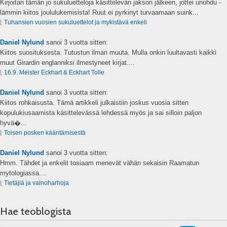
Kirjoitan tämän jo sukuluetteloja käsittelevän jakson jälkeen, jottei unohdu -
lämmin kiitos joululukemisista! Ruut ei pyrkinyt turvaamaan suink...
⌊
Tuhansien vuosien sukuluettelot ja mykistävä enkeli
Daniel Nylund
sanoi
3 vuotta sitten:
Kiitos suosituksesta. Tutustun ilman muuta. Mulla onkin luultavasti kaikki
muut Girardin englanniksi ilmestyneet kirjat....
⌊
16.9. Meister Eckhart & Eckhart Tolle
Daniel Nylund
sanoi
3 vuotta sitten:
Kiitos rohkaisusta. Tämä artikkeli julkaistiin joskus vuosia sitten
kopulukiusaamista käsittelevässä lehdessä myös ja sai silloin paljon
hyvä�...
⌊
Toisen posken kääntämisestä
Daniel Nylund
sanoi
3 vuotta sitten:
Hmm. Tähdet ja enkelit tosiaam menevät vähän sekaisin Raamatun
mytologiassa....
⌊
Tietäjiä ja vainoharhoja
Hae teoblogista