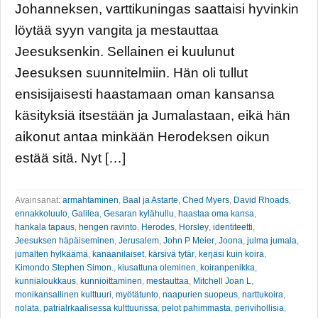
Johanneksen, varttikuningas saattaisi hyvinkin
löytää syyn vangita ja mestauttaa
Jeesuksenkin. Sellainen ei kuulunut
Jeesuksen suunnitelmiin. Hän oli tullut
ensisijaisesti haastamaan oman kansansa
käsityksiä itsestään ja Jumalastaan, eikä hän
aikonut antaa minkään Herodeksen oikun
estää sitä. Nyt […]
Avainsanat:
armahtaminen
,
Baal ja Astarte
,
Ched Myers
,
David Rhoads
,
ennakkoluulo
,
Galilea
,
Gesaran kylähullu
,
haastaa oma kansa
,
hankala tapaus
,
hengen ravinto
,
Herodes
,
Horsley
,
identiteetti
,
Jeesuksen häpäiseminen
,
Jerusalem
,
John P Meier
,
Joona
,
julma jumala
,
jumalten hylkäämä
,
kanaanilaiset
,
kärsivä tytär
,
kerjäsi kuin koira
,
Kimondo Stephen Simon.
,
kiusattuna oleminen
,
koiranpenikka
,
kunnialoukkaus
,
kunnioittaminen
,
mestauttaa
,
Mitchell Joan L
,
monikansallinen kulttuuri
,
myötätunto
,
naapurien suopeus
,
narttukoira
,
nolata
,
patrialrkaalisessa kulttuurissa
,
pelot pahimmasta
,
perivihollisia
,