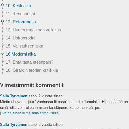
10. Keskiaika
11. Renesanssi
12. Reformaatio
13. Uuden maailman valloitus
14. Uskonsodat
15. Valistuksen aika
16 Moderni aika
17. Entä tästä eteenpäin?
18. Girardin teorian kritiikkiä
Viimeisimmät kommentit
Salla Tyrväinen
sanoi
2 vuotta sitten:
Mietin uhriverta, jota "Vanhassa liitossa" juotettiin Jumalalle. Hienosäätöä on
siinä, että veri, olipa ihmisen tai eläimen, kantoi henkeä, pu...
⌊
Painajainen viimeisellä ehtoollisella
Salla Tyrväinen
sanoi
3 vuotta sitten: