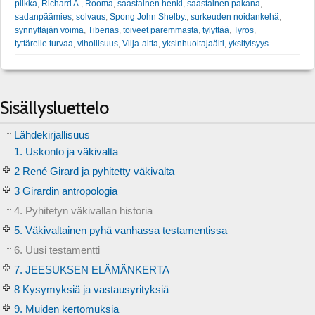
pilkka
,
Richard A.
,
Rooma
,
saastainen henki
,
saastainen pakana
,
sadanpäämies
,
solvaus
,
Spong John Shelby.
,
surkeuden noidankehä
,
synnyttäjän voima
,
Tiberias
,
toiveet paremmasta
,
tylyttää
,
Tyros
,
tyttärelle turvaa
,
vihollisuus
,
Vilja-aitta
,
yksinhuoltajaäiti
,
yksityisyys
Sisällysluettelo
Lähdekirjallisuus
1. Uskonto ja väkivalta
2 René Girard ja pyhitetty väkivalta
3 Girardin antropologia
4. Pyhitetyn väkivallan historia
5. Väkivaltainen pyhä vanhassa testamentissa
6. Uusi testamentti
7. JEESUKSEN ELÄMÄNKERTA
8 Kysymyksiä ja vastausyrityksiä
9. Muiden kertomuksia