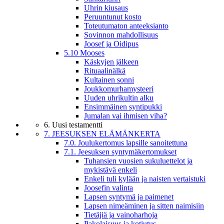
Uhrin kiusaus
Peruuntunut kosto
Toteutumaton anteeksianto
Sovinnon mahdollisuus
Joosef ja Oidipus
5.10 Mooses
Käskyjen jälkeen
Rituaalinälkä
Kultainen sonni
Joukkomurhamysteeri
Uuden uhrikultin alku
Ensimmäinen syntipukki
Jumalan vai ihmisen viha?
6. Uusi testamentti
7. JEESUKSEN ELÄMÄNKERTA
7.0. Joulukertomus lapsille sanoitettuna
7.1. Jeesuksen syntymäkertomukset
Tuhansien vuosien sukuluettelot ja
mykistävä enkeli
Enkeli tuli kylään ja naisten vertaistuki
Joosefin valinta
Lapsen syntymä ja paimenet
Lapsen nimeäminen ja sitten naimisiin
Tietäjiä ja vainoharhoja
Pakolaisuus ja kotiutus