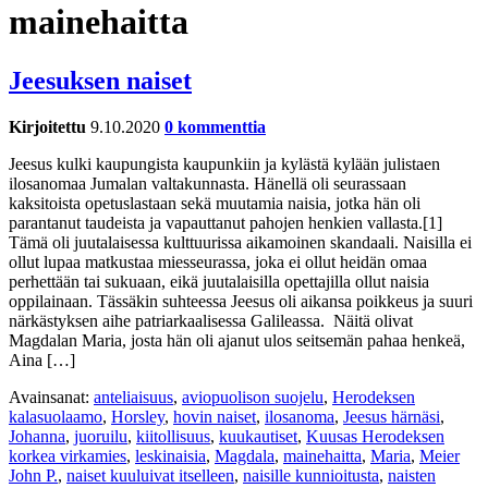
mainehaitta
Jeesuksen naiset
Kirjoitettu
9.10.2020
0 kommenttia
Jeesus kulki kaupungista kaupunkiin ja kylästä kylään julistaen
ilosanomaa Jumalan valtakunnasta. Hänellä oli seurassaan
kaksitoista opetuslastaan sekä muutamia naisia, jotka hän oli
parantanut taudeista ja vapauttanut pahojen henkien vallasta.[1]
Tämä oli juutalaisessa kulttuurissa aikamoinen skandaali. Naisilla ei
ollut lupaa matkustaa miesseurassa, joka ei ollut heidän omaa
perhettään tai sukuaan, eikä juutalaisilla opettajilla ollut naisia
oppilainaan. Tässäkin suhteessa Jeesus oli aikansa poikkeus ja suuri
närkästyksen aihe patriarkaalisessa Galileassa. Näitä olivat
Magdalan Maria, josta hän oli ajanut ulos seitsemän pahaa henkeä,
Aina […]
Avainsanat:
anteliaisuus
,
aviopuolison suojelu
,
Herodeksen
kalasuolaamo
,
Horsley
,
hovin naiset
,
ilosanoma
,
Jeesus härnäsi
,
Johanna
,
juoruilu
,
kiitollisuus
,
kuukautiset
,
Kuusas Herodeksen
korkea virkamies
,
leskinaisia
,
Magdala
,
mainehaitta
,
Maria
,
Meier
John P.
,
naiset kuuluivat itselleen
,
naisille kunnioitusta
,
naisten