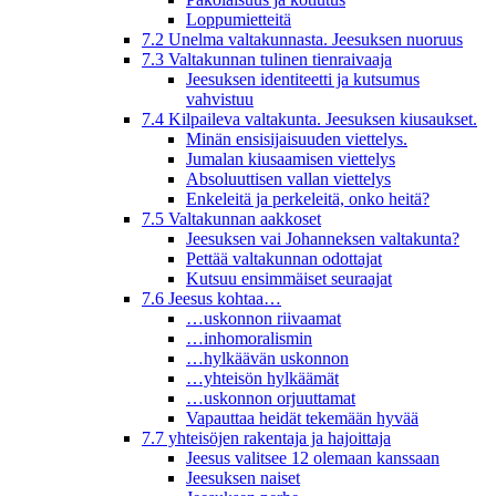
Loppumietteitä
7.2 Unelma valtakunnasta. Jeesuksen nuoruus
7.3 Valtakunnan tulinen tienraivaaja
Jeesuksen identiteetti ja kutsumus
vahvistuu
7.4 Kilpaileva valtakunta. Jeesuksen kiusaukset.
Minän ensisijaisuuden viettelys.
Jumalan kiusaamisen viettelys
Absoluuttisen vallan viettelys
Enkeleitä ja perkeleitä, onko heitä?
7.5 Valtakunnan aakkoset
Jeesuksen vai Johanneksen valtakunta?
Pettää valtakunnan odottajat
Kutsuu ensimmäiset seuraajat
7.6 Jeesus kohtaa…
…uskonnon riivaamat
…inhomoralismin
…hylkäävän uskonnon
…yhteisön hylkäämät
…uskonnon orjuuttamat
Vapauttaa heidät tekemään hyvää
7.7 yhteisöjen rakentaja ja hajoittaja
Jeesus valitsee 12 olemaan kanssaan
Jeesuksen naiset