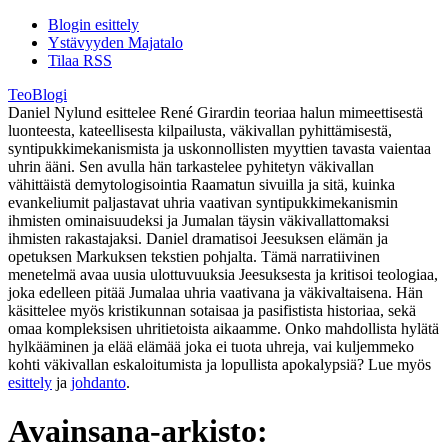
Blogin esittely
Ystävyyden Majatalo
Tilaa RSS
TeoBlogi
Daniel Nylund esittelee René Girardin teoriaa halun mimeettisestä
luonteesta, kateellisesta kilpailusta, väkivallan pyhittämisestä,
syntipukkimekanismista ja uskonnollisten myyttien tavasta vaientaa
uhrin ääni. Sen avulla hän tarkastelee pyhitetyn väkivallan
vähittäistä demytologisointia Raamatun sivuilla ja sitä, kuinka
evankeliumit paljastavat uhria vaativan syntipukkimekanismin
ihmisten ominaisuudeksi ja Jumalan täysin väkivallattomaksi
ihmisten rakastajaksi. Daniel dramatisoi Jeesuksen elämän ja
opetuksen Markuksen tekstien pohjalta. Tämä narratiivinen
menetelmä avaa uusia ulottuvuuksia Jeesuksesta ja kritisoi teologiaa,
joka edelleen pitää Jumalaa uhria vaativana ja väkivaltaisena. Hän
käsittelee myös kristikunnan sotaisaa ja pasifistista historiaa, sekä
omaa kompleksisen uhritietoista aikaamme. Onko mahdollista hylätä
hylkääminen ja elää elämää joka ei tuota uhreja, vai kuljemmeko
kohti väkivallan eskaloitumista ja lopullista apokalypsiä? Lue myös
esittely
ja
johdanto
.
Avainsana-arkisto: