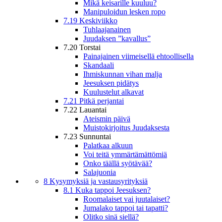
Mikä keisarille kuuluu?
Manipuloidun lesken ropo
7.19 Keskiviikko
Tuhlaajanainen
Juudaksen ”kavallus”
7.20 Torstai
Painajainen viimeisellä ehtoollisella
Skandaali
Ihmiskunnan vihan malja
Jeesuksen pidätys
Kuulustelut alkavat
7.21 Pitkä perjantai
7.22 Lauantai
Ateismin päivä
Muistokirjoitus Juudaksesta
7.23 Sunnuntai
Palatkaa alkuun
Voi teitä ymmärtämättömiä
Onko täällä syötävää?
Salajuonia
8 Kysymyksiä ja vastausyrityksiä
8.1 Kuka tappoi Jeesuksen?
Roomalaiset vai juutalaiset?
Jumalako tappoi tai tapatti?
Olitko sinä siellä?