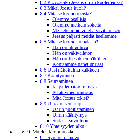
8.2 Provosoiko Jeesus oman kuolemansa?
8.3 Miksi Jeesus kuoli?
8.4 Mitä se kertoo meistä?
Olemme osallisia
Olemme melkein sokeita
Me keksimme verellä sovittamisen
Jeesus paljasti meidät itsellemme.
8.5 Mitä se kertoo Jumalasta?
Hän on uhrautuva
Hän on väkivallaton
Hän on Jeesuksen näköinen
Kohtaamme hänet uhrissa
8.6 Uusi näkökulma kaikkeen
8.7 Kääntyminen
8.8 Seuraaminen
Kilpailematon mimesis
Positiivinen mimesis
Mitä Jeesus tekisi?
8.9 Uhraamisen loppu
Uhrin puolustaminen
Uhrin kääntymys
Sodasta sovintoon
8.10 Yhteisyyden alku
9. Muiden kertomuksia
9.1 Syntinen nainen