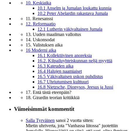
10. Keskiaika
10.1 Anselm ja Jumalan loukattu kunnia
10.2 Peter Abelardin rakastava Jumala
11. Renesanssi
12. Reformaatio
12.1 Lutherin väkivaltainen Jumala
13. Uuden maailman valloitus
14. Uskonsodat
15. Valistuksen aika
16 Moderni aika
16.1 Kollektiivinen anoreksia
16.2. Kilpailuyhteiskunnan neljä myyttiä
16.3 Kateuden aika
16.4 Halujen naamiaiset
16.5 Väkivaltaisen uskon puhdistus
16.7 Uhriutumisen kulttuuri
16.8 Nietzsche, Dionysos, Jeesus ja Jussi
17. Entä tästä eteenpäin?
18. Girardin teorian kritiikkiä
Viimeisimmät kommentit
Salla Tyrväinen
sanoi
2 vuotta sitten:
Mietin uhriverta, jota "Vanhassa liitossa" juotettiin
Jumalalle. Hienosäätöä on siinä, että veri, olipa ihmisen