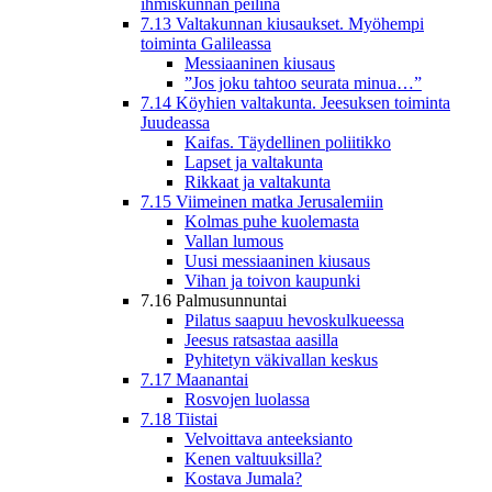
ihmiskunnan peilinä
7.13 Valtakunnan kiusaukset. Myöhempi
toiminta Galileassa
Messiaaninen kiusaus
”Jos joku tahtoo seurata minua…”
7.14 Köyhien valtakunta. Jeesuksen toiminta
Juudeassa
Kaifas. Täydellinen poliitikko
Lapset ja valtakunta
Rikkaat ja valtakunta
7.15 Viimeinen matka Jerusalemiin
Kolmas puhe kuolemasta
Vallan lumous
Uusi messiaaninen kiusaus
Vihan ja toivon kaupunki
7.16 Palmusunnuntai
Pilatus saapuu hevoskulkueessa
Jeesus ratsastaa aasilla
Pyhitetyn väkivallan keskus
7.17 Maanantai
Rosvojen luolassa
7.18 Tiistai
Velvoittava anteeksianto
Kenen valtuuksilla?
Kostava Jumala?