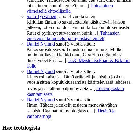
tai eläimen, kantoi henkeä, pu...
⌊
Painajainen
viimeisellä ehtoollisella
Salla Tyrväinen
sanoi
3 vuotta sitten:
Kirjoitan tämän jo sukuluetteloja käsittelevän jakson
jälkeen, jottei unohdu - lämmin kiitos joululukemisista!
Ruut ei pyrkinyt turvaamaan suink...
⌊
Tuhansien
vuosien sukuluettelot ja mykistävä enkeli
Daniel Nylund
sanoi
3 vuotta sitten:
Kiitos suosituksesta. Tutustun ilman muuta. Mulla
onkin luultavasti kaikki muut Girardin englanniksi
ilmestyneet kirjat....
⌊
16.9. Meister Eckhart & Eckhart
Tolle
Daniel Nylund
sanoi
3 vuotta sitten:
Kiitos rohkaisusta. Tämä artikkeli julkaistiin joskus
vuosia sitten kopulukiusaamista käsittelevässä lehdessä
myös ja sai silloin paljon hyvä�...
⌊
Toisen posken
kääntämisestä
Daniel Nylund
sanoi
3 vuotta sitten:
Hmm. Tähdet ja enkelit tosiaam menevät vähän
sekaisin Raamatun mytologiassa....
⌊
Tietäjiä ja
vainoharhoja
Hae teoblogista