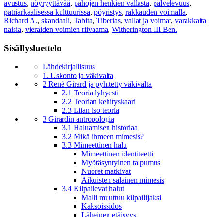
avustus
,
nöyryyttävää
,
pahojen henkien vallasta
,
palvelevuus
,
patriarkaalisessa kulttuurissa
,
pöyristys
,
rakkauden voimalla
,
Richard A.
,
skandaali
,
Tabita
,
Tiberias
,
vallat ja voimat
,
varakkaita
naisia
,
vieraiden voimien riivaama
,
Witherington III Ben.
Sisällysluettelo
Lähdekirjallisuus
1. Uskonto ja väkivalta
2 René Girard ja pyhitetty väkivalta
2.1 Teoria lyhyesti
2.2 Teorian kehityskaari
2.3 Liian iso teoria
3 Girardin antropologia
3.1 Haluamisen historiaa
3.2 Mikä ihmeen mimesis?
3.3 Mimeettinen halu
Mimeettinen identiteetti
Myötäsyntyinen taipumus
Nuoret matkivat
Aikuisten salainen mimesis
3.4 Kilpailevat halut
Malli muuttuu kilpailijaksi
Kaksoissidos
Läheinen etäisyys