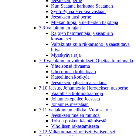
Jeesuksen perhe
Kun Saatana karkottaa Saatanan
Synti Pyhää Henkeä vastaan
Jeesuksen uusi perhe
Miekan tuoja ja perheiden hajottaja
7.8 Valtakunnan rajat?
Rajojen hämmentäjä ja sisäpiirin
kiusaukset.
Valtakunta kuin rikkaruoho ja saastuttava
hiiva
Myrskyävä raja
7.9 Valtakunnan vaikutukset. Opettaa toiminnalla
Yhteisönsä riivaama
Uhri uhmaa kohtaloaan
Kateellinen kotikylä
Jeesuksen paljastama saatana
7.10 Jeesus, Johannes ja Herodeksen uusperhe
Vaarallisia kolmiodraamoja
Johannes epäilee Jeesusta
Johannes mestataan
7.11 Valtakunnan etiikka. Vuorisaarna
Jeesuksen mielen muutos.
Toisen posken kääntämisestä
Vihollisen rakastamisesta
7.12 Valtakunnan viholliset. Fariseukset