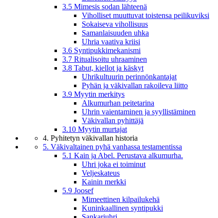
3.5 Mimesis sodan lähteenä
Viholliset muuttuvat toistensa peilikuviksi
Sokaiseva vihollisuus
Samanlaisuuden uhka
Uhria vaativa kriisi
3.6 Syntipukkimekanismi
3.7 Ritualisoitu uhraaminen
3.8 Tabut, kiellot ja käskyt
Uhrikultuurin perinnönkantajat
Pyhän ja väkivallan rakoileva liitto
3.9 Myytin merkitys
Alkumurhan peitetarina
Uhrin vaientaminen ja syyllistäminen
Väkivallan pyhittäjä
3.10 Myytin murtajat
4. Pyhitetyn väkivallan historia
5. Väkivaltainen pyhä vanhassa testamentissa
5.1 Kain ja Abel. Perustava alkumurha.
Uhri joka ei toiminut
Veljeskateus
Kainin merkki
5.9 Joosef
Mimeettinen kilpailukehä
Kuninkaallinen syntipukki
Sankariuhri