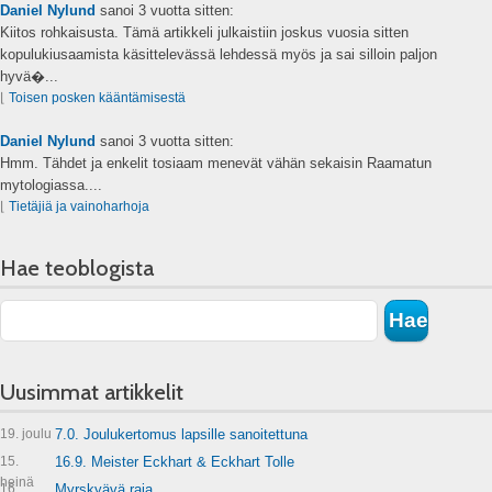
Daniel Nylund
sanoi
3 vuotta sitten:
Kiitos rohkaisusta. Tämä artikkeli julkaistiin joskus vuosia sitten
kopulukiusaamista käsittelevässä lehdessä myös ja sai silloin paljon
hyvä�...
⌊
Toisen posken kääntämisestä
Daniel Nylund
sanoi
3 vuotta sitten:
Hmm. Tähdet ja enkelit tosiaam menevät vähän sekaisin Raamatun
mytologiassa....
⌊
Tietäjiä ja vainoharhoja
Hae teoblogista
Uusimmat artikkelit
19. joulu
7.0. Joulukertomus lapsille sanoitettuna
15.
16.9. Meister Eckhart & Eckhart Tolle
heinä
16.
Myrskyävä raja