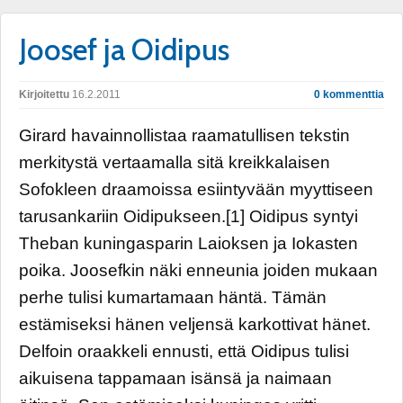
Joosef ja Oidipus
Kirjoitettu
16.2.2011
0 kommenttia
Girard havainnollistaa raamatullisen tekstin
merkitystä vertaamalla sitä kreikkalaisen
Sofokleen draamoissa esiintyvään myyttiseen
tarusankariin Oidipukseen.[1] Oidipus syntyi
Theban kuningasparin Laioksen ja Iokasten
poika. Joosefkin näki enneunia joiden mukaan
perhe tulisi kumartamaan häntä. Tämän
estämiseksi hänen veljensä karkottivat hänet.
Delfoin oraakkeli ennusti, että Oidipus tulisi
aikuisena tappamaan isänsä ja naimaan