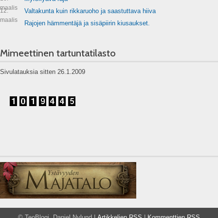
maalis
12.
Valtakunta kuin rikkaruoho ja saastuttava hiiva
maalis
Rajojen hämmentäjä ja sisäpiirin kiusaukset.
Mimeettinen tartuntatilasto
Sivulatauksia sitten 26.1.2009
© TeoBlogi, Daniel Nylund |
Artikkelien RSS
|
Kommenttien RSS