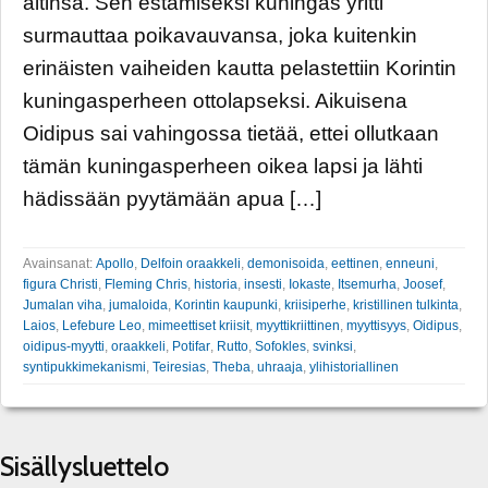
äitinsä. Sen estämiseksi kuningas yritti
surmauttaa poikavauvansa, joka kuitenkin
erinäisten vaiheiden kautta pelastettiin Korintin
kuningasperheen ottolapseksi. Aikuisena
Oidipus sai vahingossa tietää, ettei ollutkaan
tämän kuningasperheen oikea lapsi ja lähti
hädissään pyytämään apua […]
Avainsanat:
Apollo
,
Delfoin oraakkeli
,
demonisoida
,
eettinen
,
enneuni
,
figura Christi
,
Fleming Chris
,
historia
,
insesti
,
Iokaste
,
Itsemurha
,
Joosef
,
Jumalan viha
,
jumaloida
,
Korintin kaupunki
,
kriisiperhe
,
kristillinen tulkinta
,
Laios
,
Lefebure Leo
,
mimeettiset kriisit
,
myyttikriittinen
,
myyttisyys
,
Oidipus
,
oidipus-myytti
,
oraakkeli
,
Potifar
,
Rutto
,
Sofokles
,
svinksi
,
syntipukkimekanismi
,
Teiresias
,
Theba
,
uhraaja
,
ylihistoriallinen
Sisällysluettelo