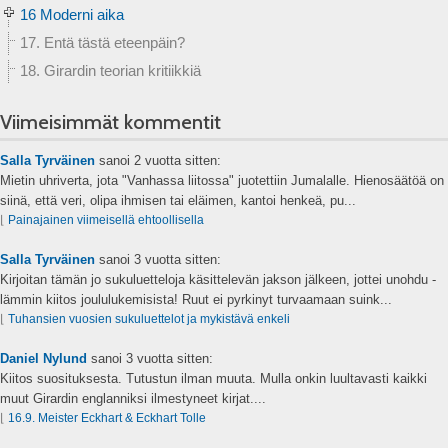
16 Moderni aika
17. Entä tästä eteenpäin?
18. Girardin teorian kritiikkiä
Viimeisimmät kommentit
Salla Tyrväinen
sanoi
2 vuotta sitten:
Mietin uhriverta, jota "Vanhassa liitossa" juotettiin Jumalalle. Hienosäätöä on
siinä, että veri, olipa ihmisen tai eläimen, kantoi henkeä, pu...
⌊
Painajainen viimeisellä ehtoollisella
Salla Tyrväinen
sanoi
3 vuotta sitten:
Kirjoitan tämän jo sukuluetteloja käsittelevän jakson jälkeen, jottei unohdu -
lämmin kiitos joululukemisista! Ruut ei pyrkinyt turvaamaan suink...
⌊
Tuhansien vuosien sukuluettelot ja mykistävä enkeli
Daniel Nylund
sanoi
3 vuotta sitten:
Kiitos suosituksesta. Tutustun ilman muuta. Mulla onkin luultavasti kaikki
muut Girardin englanniksi ilmestyneet kirjat....
⌊
16.9. Meister Eckhart & Eckhart Tolle