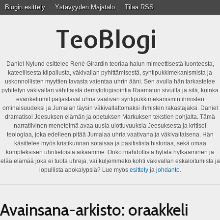
Blogin esittely
Ystävyyden Majatalo
Tilaa RSS
TeoBlogi
Daniel Nylund esittelee René Girardin teoriaa halun mimeettisestä luonteesta,
kateellisesta kilpailusta, väkivallan pyhittämisestä, syntipukkimekanismista ja
uskonnollisten myyttien tavasta vaientaa uhrin ääni. Sen avulla hän tarkastelee
pyhitetyn väkivallan vähittäistä demytologisointia Raamatun sivuilla ja sitä, kuinka
evankeliumit paljastavat uhria vaativan syntipukkimekanismin ihmisten
ominaisuudeksi ja Jumalan täysin väkivallattomaksi ihmisten rakastajaksi. Daniel
dramatisoi Jeesuksen elämän ja opetuksen Markuksen tekstien pohjalta. Tämä
narratiivinen menetelmä avaa uusia ulottuvuuksia Jeesuksesta ja kritisoi
teologiaa, joka edelleen pitää Jumalaa uhria vaativana ja väkivaltaisena. Hän
käsittelee myös kristikunnan sotaisaa ja pasifistista historiaa, sekä omaa
kompleksisen uhritietoista aikaamme. Onko mahdollista hylätä hylkääminen ja
elää elämää joka ei tuota uhreja, vai kuljemmeko kohti väkivallan eskaloitumista ja
lopullista apokalypsiä? Lue myös
esittely
ja
johdanto
.
Avainsana-arkisto:
oraakkeli