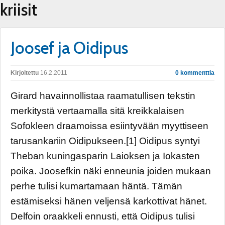
kriisit
Joosef ja Oidipus
Kirjoitettu
16.2.2011
0 kommenttia
Girard havainnollistaa raamatullisen tekstin
merkitystä vertaamalla sitä kreikkalaisen
Sofokleen draamoissa esiintyvään myyttiseen
tarusankariin Oidipukseen.[1] Oidipus syntyi
Theban kuningasparin Laioksen ja Iokasten
poika. Joosefkin näki enneunia joiden mukaan
perhe tulisi kumartamaan häntä. Tämän
estämiseksi hänen veljensä karkottivat hänet.
Delfoin oraakkeli ennusti, että Oidipus tulisi