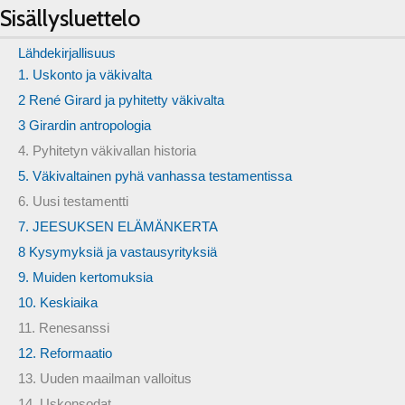
Sisällysluettelo
Lähdekirjallisuus
1. Uskonto ja väkivalta
2 René Girard ja pyhitetty väkivalta
3 Girardin antropologia
4. Pyhitetyn väkivallan historia
5. Väkivaltainen pyhä vanhassa testamentissa
6. Uusi testamentti
7. JEESUKSEN ELÄMÄNKERTA
8 Kysymyksiä ja vastausyrityksiä
9. Muiden kertomuksia
10. Keskiaika
11. Renesanssi
12. Reformaatio
13. Uuden maailman valloitus
14. Uskonsodat