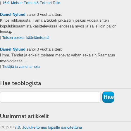
⌊
16.9. Meister Eckhart & Eckhart Tolle
Daniel Nylund
sanoi
3 vuotta sitten:
Kiitos rohkaisusta. Tämä artikkeli julkaistiin joskus vuosia sitten
kopulukiusaamista käsittelevässä lehdessä myös ja sai silloin paljon
hyvä�...
⌊
Toisen posken kääntämisestä
Daniel Nylund
sanoi
3 vuotta sitten:
Hmm. Tähdet ja enkelit tosiaam menevät vähän sekaisin Raamatun
mytologiassa....
⌊
Tietäjiä ja vainoharhoja
Hae teoblogista
Uusimmat artikkelit
19. joulu
7.0. Joulukertomus lapsille sanoitettuna