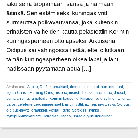
aikuisena tappamaan isänsä ja naimaan
äitinsä. Sen estämiseksi kuningas yritti
surmauttaa poikavauvansa, joka kuitenkin
erinäisten vaiheiden kautta pelastettiin Korintin
kuningasperheen ottolapseksi. Aikuisena
Oidipus sai vahingossa tietää, ettei ollutkaan
tämän kuningasperheen oikea lapsi ja lähti
hädissään pyytämään apua […]
Avainsanat:
Apollo
,
Delfoin oraakkeli
,
demonisoida
,
eettinen
,
enneuni
,
figura Christi
,
Fleming Chris
,
historia
,
insesti
,
Iokaste
,
Itsemurha
,
Joosef
,
Jumalan viha
,
jumaloida
,
Korintin kaupunki
,
kriisiperhe
,
kristillinen tulkinta
,
Laios
,
Lefebure Leo
,
mimeettiset kriisit
,
myyttikriittinen
,
myyttisyys
,
Oidipus
,
oidipus-myytti
,
oraakkeli
,
Potifar
,
Rutto
,
Sofokles
,
svinksi
,
syntipukkimekanismi
,
Teiresias
,
Theba
,
uhraaja
,
ylihistoriallinen