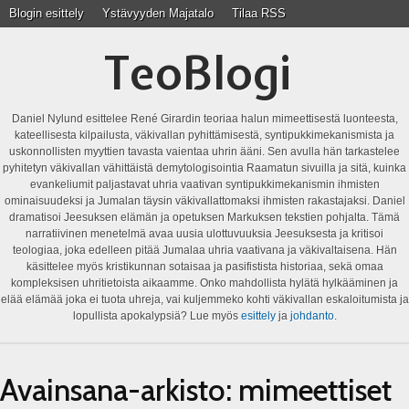
Blogin esittely
Ystävyyden Majatalo
Tilaa RSS
TeoBlogi
Daniel Nylund esittelee René Girardin teoriaa halun mimeettisestä luonteesta,
kateellisesta kilpailusta, väkivallan pyhittämisestä, syntipukkimekanismista ja
uskonnollisten myyttien tavasta vaientaa uhrin ääni. Sen avulla hän tarkastelee
pyhitetyn väkivallan vähittäistä demytologisointia Raamatun sivuilla ja sitä, kuinka
evankeliumit paljastavat uhria vaativan syntipukkimekanismin ihmisten
ominaisuudeksi ja Jumalan täysin väkivallattomaksi ihmisten rakastajaksi. Daniel
dramatisoi Jeesuksen elämän ja opetuksen Markuksen tekstien pohjalta. Tämä
narratiivinen menetelmä avaa uusia ulottuvuuksia Jeesuksesta ja kritisoi
teologiaa, joka edelleen pitää Jumalaa uhria vaativana ja väkivaltaisena. Hän
käsittelee myös kristikunnan sotaisaa ja pasifistista historiaa, sekä omaa
kompleksisen uhritietoista aikaamme. Onko mahdollista hylätä hylkääminen ja
elää elämää joka ei tuota uhreja, vai kuljemmeko kohti väkivallan eskaloitumista ja
lopullista apokalypsiä? Lue myös
esittely
ja
johdanto
.
Avainsana-arkisto:
mimeettiset