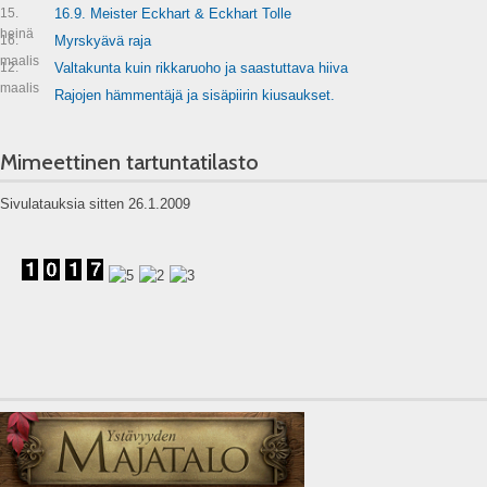
15.
16.9. Meister Eckhart & Eckhart Tolle
heinä
16.
Myrskyävä raja
maalis
12.
Valtakunta kuin rikkaruoho ja saastuttava hiiva
maalis
Rajojen hämmentäjä ja sisäpiirin kiusaukset.
Mimeettinen tartuntatilasto
Sivulatauksia sitten 26.1.2009