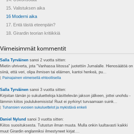
15. Valistuksen aika
16 Moderni aika
17. Entä tästä eteenpäin?
18. Girardin teorian kritiikkiä
Viimeisimmät kommentit
Salla Tyrväinen
sanoi
2 vuotta sitten:
Mietin uhriverta, jota "Vanhassa liitossa" juotettiin Jumalalle. Hienosäätöä on
siinä, että veri, olipa ihmisen tai eläimen, kantoi henkeä, pu...
⌊
Painajainen viimeisellä ehtoollisella
Salla Tyrväinen
sanoi
3 vuotta sitten:
Kirjoitan tämän jo sukuluetteloja käsittelevän jakson jälkeen, jottei unohdu -
lämmin kiitos joululukemisista! Ruut ei pyrkinyt turvaamaan suink...
⌊
Tuhansien vuosien sukuluettelot ja mykistävä enkeli
Daniel Nylund
sanoi
3 vuotta sitten:
Kiitos suosituksesta. Tutustun ilman muuta. Mulla onkin luultavasti kaikki
muut Girardin englanniksi ilmestyneet kirjat....