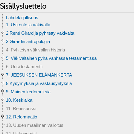
Sisällysluettelo
Lähdekirjallisuus
1. Uskonto ja väkivalta
2 René Girard ja pyhitetty väkivalta
3 Girardin antropologia
4. Pyhitetyn väkivallan historia
5. Väkivaltainen pyhä vanhassa testamentissa
6. Uusi testamentti
7. JEESUKSEN ELÄMÄNKERTA
8 Kysymyksiä ja vastausyrityksiä
9. Muiden kertomuksia
10. Keskiaika
11. Renesanssi
12. Reformaatio
13. Uuden maailman valloitus
14. Uskonsodat