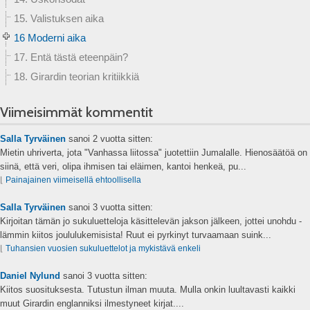
15. Valistuksen aika
16 Moderni aika
17. Entä tästä eteenpäin?
18. Girardin teorian kritiikkiä
Viimeisimmät kommentit
Salla Tyrväinen
sanoi
2 vuotta sitten:
Mietin uhriverta, jota "Vanhassa liitossa" juotettiin Jumalalle. Hienosäätöä on
siinä, että veri, olipa ihmisen tai eläimen, kantoi henkeä, pu...
⌊
Painajainen viimeisellä ehtoollisella
Salla Tyrväinen
sanoi
3 vuotta sitten:
Kirjoitan tämän jo sukuluetteloja käsittelevän jakson jälkeen, jottei unohdu -
lämmin kiitos joululukemisista! Ruut ei pyrkinyt turvaamaan suink...
⌊
Tuhansien vuosien sukuluettelot ja mykistävä enkeli
Daniel Nylund
sanoi
3 vuotta sitten:
Kiitos suosituksesta. Tutustun ilman muuta. Mulla onkin luultavasti kaikki
muut Girardin englanniksi ilmestyneet kirjat....