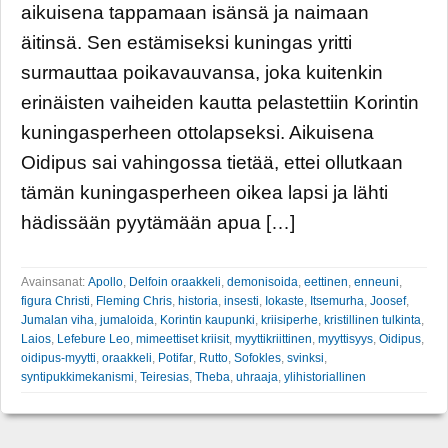
aikuisena tappamaan isänsä ja naimaan
äitinsä. Sen estämiseksi kuningas yritti
surmauttaa poikavauvansa, joka kuitenkin
erinäisten vaiheiden kautta pelastettiin Korintin
kuningasperheen ottolapseksi. Aikuisena
Oidipus sai vahingossa tietää, ettei ollutkaan
tämän kuningasperheen oikea lapsi ja lähti
hädissään pyytämään apua […]
Avainsanat:
Apollo
,
Delfoin oraakkeli
,
demonisoida
,
eettinen
,
enneuni
,
figura Christi
,
Fleming Chris
,
historia
,
insesti
,
Iokaste
,
Itsemurha
,
Joosef
,
Jumalan viha
,
jumaloida
,
Korintin kaupunki
,
kriisiperhe
,
kristillinen tulkinta
,
Laios
,
Lefebure Leo
,
mimeettiset kriisit
,
myyttikriittinen
,
myyttisyys
,
Oidipus
,
oidipus-myytti
,
oraakkeli
,
Potifar
,
Rutto
,
Sofokles
,
svinksi
,
syntipukkimekanismi
,
Teiresias
,
Theba
,
uhraaja
,
ylihistoriallinen