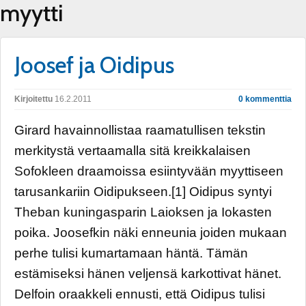
myytti
Joosef ja Oidipus
Kirjoitettu
16.2.2011
0 kommenttia
Girard havainnollistaa raamatullisen tekstin
merkitystä vertaamalla sitä kreikkalaisen
Sofokleen draamoissa esiintyvään myyttiseen
tarusankariin Oidipukseen.[1] Oidipus syntyi
Theban kuningasparin Laioksen ja Iokasten
poika. Joosefkin näki enneunia joiden mukaan
perhe tulisi kumartamaan häntä. Tämän
estämiseksi hänen veljensä karkottivat hänet.
Delfoin oraakkeli ennusti, että Oidipus tulisi