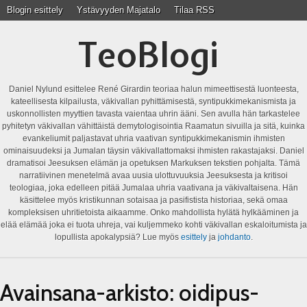
Blogin esittely
Ystävyyden Majatalo
Tilaa RSS
TeoBlogi
Daniel Nylund esittelee René Girardin teoriaa halun mimeettisestä luonteesta,
kateellisesta kilpailusta, väkivallan pyhittämisestä, syntipukkimekanismista ja
uskonnollisten myyttien tavasta vaientaa uhrin ääni. Sen avulla hän tarkastelee
pyhitetyn väkivallan vähittäistä demytologisointia Raamatun sivuilla ja sitä, kuinka
evankeliumit paljastavat uhria vaativan syntipukkimekanismin ihmisten
ominaisuudeksi ja Jumalan täysin väkivallattomaksi ihmisten rakastajaksi. Daniel
dramatisoi Jeesuksen elämän ja opetuksen Markuksen tekstien pohjalta. Tämä
narratiivinen menetelmä avaa uusia ulottuvuuksia Jeesuksesta ja kritisoi
teologiaa, joka edelleen pitää Jumalaa uhria vaativana ja väkivaltaisena. Hän
käsittelee myös kristikunnan sotaisaa ja pasifistista historiaa, sekä omaa
kompleksisen uhritietoista aikaamme. Onko mahdollista hylätä hylkääminen ja
elää elämää joka ei tuota uhreja, vai kuljemmeko kohti väkivallan eskaloitumista ja
lopullista apokalypsiä? Lue myös
esittely
ja
johdanto
.
Avainsana-arkisto:
oidipus-