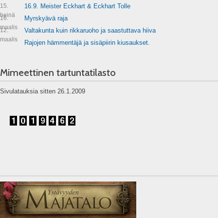
15.
16.9. Meister Eckhart & Eckhart Tolle
heinä
16.
Myrskyävä raja
maalis
12.
Valtakunta kuin rikkaruoho ja saastuttava hiiva
maalis
Rajojen hämmentäjä ja sisäpiirin kiusaukset.
Mimeettinen tartuntatilasto
Sivulatauksia sitten 26.1.2009