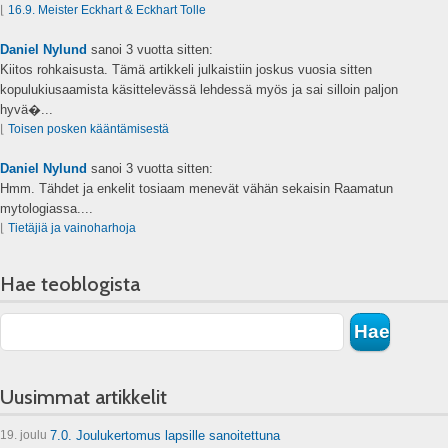
⌊
16.9. Meister Eckhart & Eckhart Tolle
Daniel Nylund
sanoi
3 vuotta sitten:
Kiitos rohkaisusta. Tämä artikkeli julkaistiin joskus vuosia sitten
kopulukiusaamista käsittelevässä lehdessä myös ja sai silloin paljon
hyvä�...
⌊
Toisen posken kääntämisestä
Daniel Nylund
sanoi
3 vuotta sitten:
Hmm. Tähdet ja enkelit tosiaam menevät vähän sekaisin Raamatun
mytologiassa....
⌊
Tietäjiä ja vainoharhoja
Hae teoblogista
Uusimmat artikkelit
19. joulu
7.0. Joulukertomus lapsille sanoitettuna