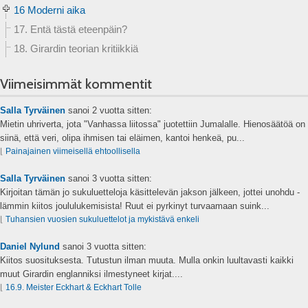
16 Moderni aika
17. Entä tästä eteenpäin?
18. Girardin teorian kritiikkiä
Viimeisimmät kommentit
Salla Tyrväinen
sanoi
2 vuotta sitten:
Mietin uhriverta, jota "Vanhassa liitossa" juotettiin Jumalalle. Hienosäätöä on
siinä, että veri, olipa ihmisen tai eläimen, kantoi henkeä, pu...
⌊
Painajainen viimeisellä ehtoollisella
Salla Tyrväinen
sanoi
3 vuotta sitten:
Kirjoitan tämän jo sukuluetteloja käsittelevän jakson jälkeen, jottei unohdu -
lämmin kiitos joululukemisista! Ruut ei pyrkinyt turvaamaan suink...
⌊
Tuhansien vuosien sukuluettelot ja mykistävä enkeli
Daniel Nylund
sanoi
3 vuotta sitten:
Kiitos suosituksesta. Tutustun ilman muuta. Mulla onkin luultavasti kaikki
muut Girardin englanniksi ilmestyneet kirjat....
⌊
16.9. Meister Eckhart & Eckhart Tolle