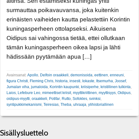
äitinsä. Sen estämiseksi kuningas yritti
surmauttaa poikavauvansa, joka kuitenkin
erinäisten vaiheiden kautta pelastettiin Korintin
kuningasperheen ottolapseksi. Aikuisena
Oidipus sai vahingossa tietää, ettei ollutkaan
tämän kuningasperheen oikea lapsi ja lähti
hädissään pyytämään apua […]
Avainsanat:
Apollo
,
Delfoin oraakkeli
,
demonisoida
,
eettinen
,
enneuni
,
figura Christi
,
Fleming Chris
,
historia
,
insesti
,
Iokaste
,
Itsemurha
,
Joosef
,
Jumalan viha
,
jumaloida
,
Korintin kaupunki
,
kriisiperhe
,
kristillinen tulkinta
,
Laios
,
Lefebure Leo
,
mimeettiset kriisit
,
myyttikriittinen
,
myyttisyys
,
Oidipus
,
oidipus-myytti
,
oraakkeli
,
Potifar
,
Rutto
,
Sofokles
,
svinksi
,
syntipukkimekanismi
,
Teiresias
,
Theba
,
uhraaja
,
ylihistoriallinen
Sisällysluettelo