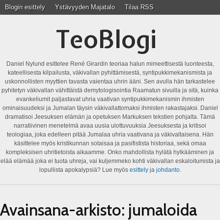
Blogin esittely
Ystävyyden Majatalo
Tilaa RSS
TeoBlogi
Daniel Nylund esittelee René Girardin teoriaa halun mimeettisestä luonteesta,
kateellisesta kilpailusta, väkivallan pyhittämisestä, syntipukkimekanismista ja
uskonnollisten myyttien tavasta vaientaa uhrin ääni. Sen avulla hän tarkastelee
pyhitetyn väkivallan vähittäistä demytologisointia Raamatun sivuilla ja sitä, kuinka
evankeliumit paljastavat uhria vaativan syntipukkimekanismin ihmisten
ominaisuudeksi ja Jumalan täysin väkivallattomaksi ihmisten rakastajaksi. Daniel
dramatisoi Jeesuksen elämän ja opetuksen Markuksen tekstien pohjalta. Tämä
narratiivinen menetelmä avaa uusia ulottuvuuksia Jeesuksesta ja kritisoi
teologiaa, joka edelleen pitää Jumalaa uhria vaativana ja väkivaltaisena. Hän
käsittelee myös kristikunnan sotaisaa ja pasifistista historiaa, sekä omaa
kompleksisen uhritietoista aikaamme. Onko mahdollista hylätä hylkääminen ja
elää elämää joka ei tuota uhreja, vai kuljemmeko kohti väkivallan eskaloitumista ja
lopullista apokalypsiä? Lue myös
esittely
ja
johdanto
.
Avainsana-arkisto:
jumaloida