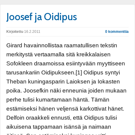
Joosef ja Oidipus
Kirjoitettu
16.2.2011
0 kommenttia
Girard havainnollistaa raamatullisen tekstin
merkitystä vertaamalla sitä kreikkalaisen
Sofokleen draamoissa esiintyvään myyttiseen
tarusankariin Oidipukseen.[1] Oidipus syntyi
Theban kuningasparin Laioksen ja Iokasten
poika. Joosefkin näki enneunia joiden mukaan
perhe tulisi kumartamaan häntä. Tämän
estämiseksi hänen veljensä karkottivat hänet.
Delfoin oraakkeli ennusti, että Oidipus tulisi
aikuisena tappamaan isänsä ja naimaan