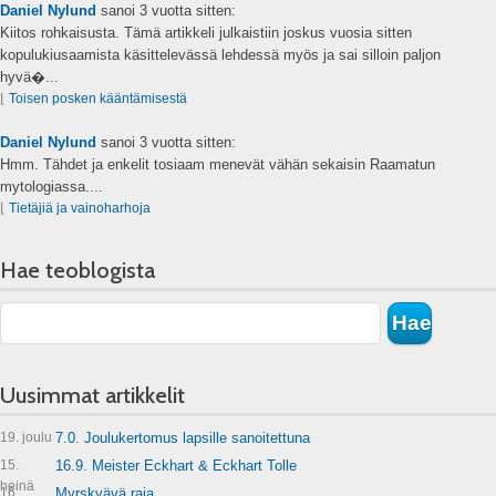
Daniel Nylund
sanoi
3 vuotta sitten:
Kiitos rohkaisusta. Tämä artikkeli julkaistiin joskus vuosia sitten
kopulukiusaamista käsittelevässä lehdessä myös ja sai silloin paljon
hyvä�...
⌊
Toisen posken kääntämisestä
Daniel Nylund
sanoi
3 vuotta sitten:
Hmm. Tähdet ja enkelit tosiaam menevät vähän sekaisin Raamatun
mytologiassa....
⌊
Tietäjiä ja vainoharhoja
Hae teoblogista
Uusimmat artikkelit
19. joulu
7.0. Joulukertomus lapsille sanoitettuna
15.
16.9. Meister Eckhart & Eckhart Tolle
heinä
16.
Myrskyävä raja