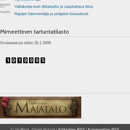
maalis
12.
Valtakunta kuin rikkaruoho ja saastuttava hiiva
maalis
Rajojen hämmentäjä ja sisäpiirin kiusaukset.
Mimeettinen tartuntatilasto
Sivulatauksia sitten 26.1.2009
© TeoBlogi, Daniel Nylund |
Artikkelien RSS
|
Kommenttien RSS