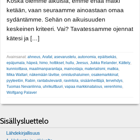
Koska olemme aikuisia, emme enää matki
ketään, vaan seuraamme ainoastaan omaa
sydäntämme. Sehän on aikuisuuden
keskeinen kriteeri. Vai? Tavatessamme ojennat
kätesi ja […]
Avainsanat:
ahneus
,
Arafat
,
asevarustelu
,
autonomia
,
epäitsekäs
,
epäjumala
,
häpeä
,
himo
,
hottikset
,
hullu
,
Jeesus
,
Jukka Relander
,
Kättely
,
kunnioittava
,
maailmanparantaja
,
mainostaja
,
materialismi
,
matkia
,
Mika Waltari
,
näkemään lävitse
,
omistushaluinen
,
osakemarkkinat
,
pyyteetön
,
Rabin
,
rantabulevardi
,
ravintola
,
sisäänheittäjä
,
tervehdys
,
Tuomas Nevanlinna
,
uhrikulttuuri
,
vapaa markkinatalous
,
verenhimo
,
Wolfgang Palaver
Sisällysluettelo
Lähdekirjallisuus