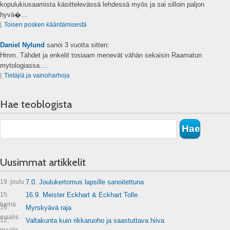
kopulukiusaamista käsittelevässä lehdessä myös ja sai silloin paljon
hyvä�...
⌊
Toisen posken kääntämisestä
Daniel Nylund
sanoi
3 vuotta sitten:
Hmm. Tähdet ja enkelit tosiaam menevät vähän sekaisin Raamatun
mytologiassa....
⌊
Tietäjiä ja vainoharhoja
Hae teoblogista
Uusimmat artikkelit
19. joulu
7.0. Joulukertomus lapsille sanoitettuna
15.
16.9. Meister Eckhart & Eckhart Tolle
heinä
16.
Myrskyävä raja
maalis
12.
Valtakunta kuin rikkaruoho ja saastuttava hiiva
maalis