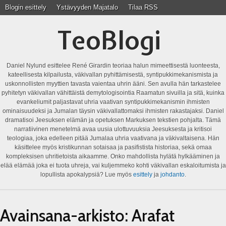
Blogin esittely
Ystävyyden Majatalo
Tilaa RSS
TeoBlogi
Daniel Nylund esittelee René Girardin teoriaa halun mimeettisestä luonteesta,
kateellisesta kilpailusta, väkivallan pyhittämisestä, syntipukkimekanismista ja
uskonnollisten myyttien tavasta vaientaa uhrin ääni. Sen avulla hän tarkastelee
pyhitetyn väkivallan vähittäistä demytologisointia Raamatun sivuilla ja sitä, kuinka
evankeliumit paljastavat uhria vaativan syntipukkimekanismin ihmisten
ominaisuudeksi ja Jumalan täysin väkivallattomaksi ihmisten rakastajaksi. Daniel
dramatisoi Jeesuksen elämän ja opetuksen Markuksen tekstien pohjalta. Tämä
narratiivinen menetelmä avaa uusia ulottuvuuksia Jeesuksesta ja kritisoi
teologiaa, joka edelleen pitää Jumalaa uhria vaativana ja väkivaltaisena. Hän
käsittelee myös kristikunnan sotaisaa ja pasifistista historiaa, sekä omaa
kompleksisen uhritietoista aikaamme. Onko mahdollista hylätä hylkääminen ja
elää elämää joka ei tuota uhreja, vai kuljemmeko kohti väkivallan eskaloitumista ja
lopullista apokalypsiä? Lue myös
esittely
ja
johdanto
.
Avainsana-arkisto:
Arafat