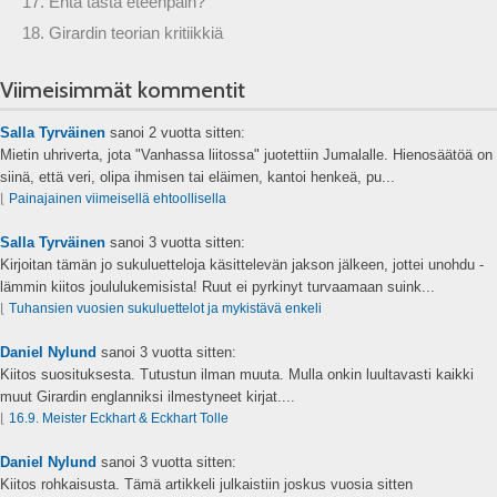
17. Entä tästä eteenpäin?
18. Girardin teorian kritiikkiä
Viimeisimmät kommentit
Salla Tyrväinen
sanoi
2 vuotta sitten:
Mietin uhriverta, jota "Vanhassa liitossa" juotettiin Jumalalle. Hienosäätöä on
siinä, että veri, olipa ihmisen tai eläimen, kantoi henkeä, pu...
⌊
Painajainen viimeisellä ehtoollisella
Salla Tyrväinen
sanoi
3 vuotta sitten:
Kirjoitan tämän jo sukuluetteloja käsittelevän jakson jälkeen, jottei unohdu -
lämmin kiitos joululukemisista! Ruut ei pyrkinyt turvaamaan suink...
⌊
Tuhansien vuosien sukuluettelot ja mykistävä enkeli
Daniel Nylund
sanoi
3 vuotta sitten:
Kiitos suosituksesta. Tutustun ilman muuta. Mulla onkin luultavasti kaikki
muut Girardin englanniksi ilmestyneet kirjat....
⌊
16.9. Meister Eckhart & Eckhart Tolle
Daniel Nylund
sanoi
3 vuotta sitten:
Kiitos rohkaisusta. Tämä artikkeli julkaistiin joskus vuosia sitten