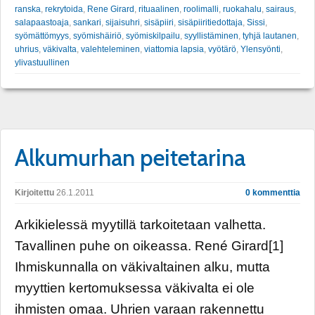
ranska
,
rekrytoida
,
Rene Girard
,
rituaalinen
,
roolimalli
,
ruokahalu
,
sairaus
,
salapaastoaja
,
sankari
,
sijaisuhri
,
sisäpiiri
,
sisäpiiritiedottaja
,
Sissi
,
syömättömyys
,
syömishäiriö
,
syömiskilpailu
,
syyllistäminen
,
tyhjä lautanen
,
uhrius
,
väkivalta
,
valehteleminen
,
viattomia lapsia
,
vyötärö
,
Ylensyönti
,
ylivastuullinen
Alkumurhan peitetarina
Kirjoitettu
26.1.2011
0 kommenttia
Arkikielessä myytillä tarkoitetaan valhetta.
Tavallinen puhe on oikeassa. René Girard[1]
Ihmiskunnalla on väkivaltainen alku, mutta
myyttien kertomuksessa väkivalta ei ole
ihmisten omaa. Uhrien varaan rakennettu