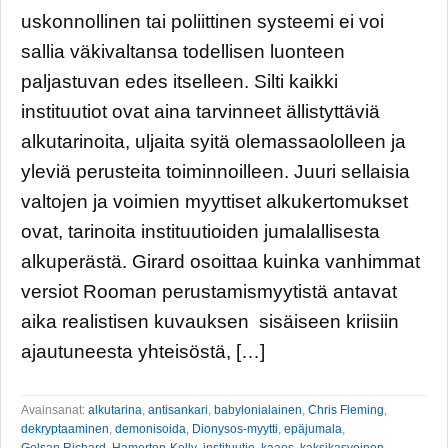
uskonnollinen tai poliittinen systeemi ei voi
sallia väkivaltansa todellisen luonteen
paljastuvan edes itselleen. Silti kaikki
instituutiot ovat aina tarvinneet ällistyttäviä
alkutarinoita, uljaita syitä olemassaololleen ja
yleviä perusteita toiminnoilleen. Juuri sellaisia
valtojen ja voimien myyttiset alkukertomukset
ovat, tarinoita instituutioiden jumalallisesta
alkuperästä. Girard osoittaa kuinka vanhimmat
versiot Rooman perustamismyytistä antavat
aika realistisen kuvauksen sisäiseen kriisiin
ajautuneesta yhteisöstä, […]
Avainsanat:
alkutarina
,
antisankari
,
babylonialainen
,
Chris Fleming
,
dekryptaaminen
,
demonisoida
,
Dionysos-myytti
,
epäjumala
,