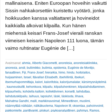
mallinaisena. Eniten Euroopan hoveihin vaikutti
Sissin nahkakorsettiin kuristettu vyötärö, jonka
hoikkuuden kanssa valtiattaret ja hovineidot
kaikkialla alkoivat kilpailla. Kun hänen
miehensä keisari Frans-Josef vieraili ranskan
viimeisen keisarin Napoleon 111 luona, tämän
vaimo ruhtinatar Eugénie de […]
Avainsanat:
ahmia
,
Alberto Giacometti
,
anoreksia
,
anoreksiaklinikka
,
anorexia
,
ansti
,
buliimikko
,
bulimia
,
epidemia
,
Eugénie de Montijo
,
fanaattinen
,
Fiji
,
Frans-Josef
,
hierarkia
,
himo
,
hindu
,
hoitolaitos
,
huijaaminen
,
Israel
,
Itävallan Elisabeth
,
itsehillintä
,
itsekuri
,
itsemurhapommittaja
,
kalori
,
kalorifobia
,
kalorijumalatar
,
kärsimysnäytelmä
,
kauneuskultti
,
kehonkuva
,
kilpailu
,
kilpailuhenkinen
,
kilpalaihduttaminen
,
kilpaurheilu
,
kohdella kaltoin
,
kollektiivinen
,
korsetti
,
laihduttaa
,
laihdutuskilpailu
,
laihuus
,
lapsiuhri
,
läski
,
läskisota
,
lihava
,
Mahatma Gandhi
,
malli
,
markkinavoimat
,
Mimeettinen
,
muslimi
,
näännyttää nälkään
,
nälkäkuolema
,
Napoleon III
,
oksentaa
,
pahoinvointi
,
pakkomielle
,
panttivanki
,
piiskuri
,
psykoanalyyttinen
,
pyhimys
,
Ramos
,