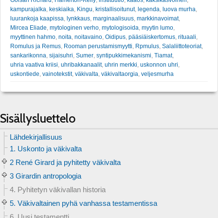
Golsan Richard
,
Hamerton-Kelly
,
instituutio
,
kaaos
,
kaksikasvoinen
,
kampurajalka
,
keskiaika
,
Kingu
,
kristallisoitunut
,
legenda
,
luova murha
,
luurankoja kaapissa
,
lynkkaus
,
marginaalisuus
,
markkinavoimat
,
Mircea Eliade
,
mytologinen verho
,
mytologisoida
,
myytin lumo
,
myyttinen hahmo
,
noita
,
noitavaino
,
Oidipus
,
pääsiäiskertomus
,
rituaali
,
Romulus ja Remus
,
Rooman perustamismyytti
,
Rpmulus
,
Salaliittoteoriat
,
sankarikonna
,
sijaisuhri
,
Sumer
,
syntipukkimekanismi
,
Tiamat
,
uhria vaativa kriisi
,
uhribakkanaalit
,
uhrin merkki
,
uskonnon uhri
,
uskontiede
,
vainotekstit
,
väkivalta
,
väkivaltaorgia
,
veljesmurha
Sisällysluettelo
Lähdekirjallisuus
1. Uskonto ja väkivalta
2 René Girard ja pyhitetty väkivalta
3 Girardin antropologia
4. Pyhitetyn väkivallan historia
5. Väkivaltainen pyhä vanhassa testamentissa
6. Uusi testamentti