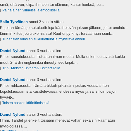
siinä, että veri, olipa ihmisen tai eläimen, kantoi henkeä, pu...
⌊
Painajainen viimeisellä ehtoollisella
Salla Tyrväinen
sanoi
3 vuotta sitten:
Kirjoitan tämän jo sukuluetteloja käsittelevän jakson jälkeen, jottei unohdu -
lämmin kiitos joululukemisista! Ruut ei pyrkinyt turvaamaan suink...
⌊
Tuhansien vuosien sukuluettelot ja mykistävä enkeli
Daniel Nylund
sanoi
3 vuotta sitten:
Kiitos suosituksesta. Tutustun ilman muuta. Mulla onkin luultavasti kaikki
muut Girardin englanniksi ilmestyneet kirjat....
⌊
16.9. Meister Eckhart & Eckhart Tolle
Daniel Nylund
sanoi
3 vuotta sitten:
Kiitos rohkaisusta. Tämä artikkeli julkaistiin joskus vuosia sitten
kopulukiusaamista käsittelevässä lehdessä myös ja sai silloin paljon
hyvä�...
⌊
Toisen posken kääntämisestä
Daniel Nylund
sanoi
3 vuotta sitten:
Hmm. Tähdet ja enkelit tosiaam menevät vähän sekaisin Raamatun
mytologiassa....