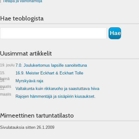
⌊
Tietäjiä ja vainoharhoja
Hae teoblogista
Uusimmat artikkelit
19. joulu
7.0. Joulukertomus lapsille sanoitettuna
15.
16.9. Meister Eckhart & Eckhart Tolle
heinä
16.
Myrskyävä raja
maalis
12.
Valtakunta kuin rikkaruoho ja saastuttava hiiva
maalis
Rajojen hämmentäjä ja sisäpiirin kiusaukset.
Mimeettinen tartuntatilasto
Sivulatauksia sitten 26.1.2009