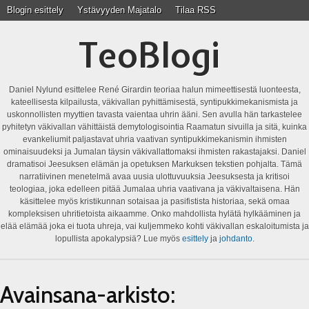
Blogin esittely
Ystävyyden Majatalo
Tilaa RSS
TeoBlogi
Daniel Nylund esittelee René Girardin teoriaa halun mimeettisestä luonteesta,
kateellisesta kilpailusta, väkivallan pyhittämisestä, syntipukkimekanismista ja
uskonnollisten myyttien tavasta vaientaa uhrin ääni. Sen avulla hän tarkastelee
pyhitetyn väkivallan vähittäistä demytologisointia Raamatun sivuilla ja sitä, kuinka
evankeliumit paljastavat uhria vaativan syntipukkimekanismin ihmisten
ominaisuudeksi ja Jumalan täysin väkivallattomaksi ihmisten rakastajaksi. Daniel
dramatisoi Jeesuksen elämän ja opetuksen Markuksen tekstien pohjalta. Tämä
narratiivinen menetelmä avaa uusia ulottuvuuksia Jeesuksesta ja kritisoi
teologiaa, joka edelleen pitää Jumalaa uhria vaativana ja väkivaltaisena. Hän
käsittelee myös kristikunnan sotaisaa ja pasifistista historiaa, sekä omaa
kompleksisen uhritietoista aikaamme. Onko mahdollista hylätä hylkääminen ja
elää elämää joka ei tuota uhreja, vai kuljemmeko kohti väkivallan eskaloitumista ja
lopullista apokalypsiä? Lue myös
esittely
ja
johdanto
.
Avainsana-arkisto: