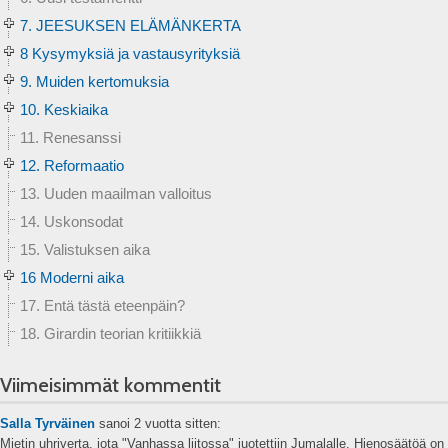
7. JEESUKSEN ELÄMÄNKERTA
8 Kysymyksiä ja vastausyrityksiä
9. Muiden kertomuksia
10. Keskiaika
11. Renesanssi
12. Reformaatio
13. Uuden maailman valloitus
14. Uskonsodat
15. Valistuksen aika
16 Moderni aika
17. Entä tästä eteenpäin?
18. Girardin teorian kritiikkiä
Viimeisimmät kommentit
Salla Tyrväinen
sanoi
2 vuotta sitten:
Mietin uhriverta, jota "Vanhassa liitossa" juotettiin Jumalalle. Hienosäätöä on