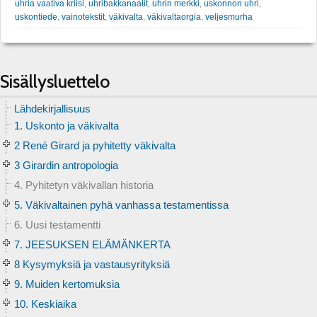
uhria vaativa kriisi
,
uhribakkanaalit
,
uhrin merkki
,
uskonnon uhri
,
uskontiede
,
vainotekstit
,
väkivalta
,
väkivaltaorgia
,
veljesmurha
Sisällysluettelo
Lähdekirjallisuus
1. Uskonto ja väkivalta
2 René Girard ja pyhitetty väkivalta
3 Girardin antropologia
4. Pyhitetyn väkivallan historia
5. Väkivaltainen pyhä vanhassa testamentissa
6. Uusi testamentti
7. JEESUKSEN ELÄMÄNKERTA
8 Kysymyksiä ja vastausyrityksiä
9. Muiden kertomuksia
10. Keskiaika