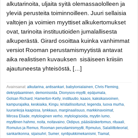
alkutarinoita, uljaita syitä olemassaololleen ja
yleviä perusteita toiminnoilleen. Juuri sellaisia
valtojen ja voimien myyttiset alkukertomukset
ovat, tarinoita instituutioiden jumalallisesta
alkuperästä. Girard osoittaa kuinka vanhimmat
versiot Rooman perustamismyytistä antavat
aika realistisen kuvauksen sisäiseen kriisiin
ajautuneesta yhteisöstä, […]
Avainsanat:
alkutarina
,
antisankari
,
babylonialainen
,
Chris Fleming
,
dekryptaaminen
,
demonisoida
,
Dionysos-myytti
,
epäjumala
,
Golsan Richard
,
Hamerton-Kelly
,
instituutio
,
kaaos
,
kaksikasvoinen
,
kampurajalka
,
keskiaika
,
Kingu
,
kristallisoitunut
,
legenda
,
luova murha
,
luurankoja kaapissa
,
lynkkaus
,
marginaalisuus
,
markkinavoimat
,
Mircea Eliade
,
mytologinen verho
,
mytologisoida
,
myytin lumo
,
myyttinen hahmo
,
noita
,
noitavaino
,
Oidipus
,
pääsiäiskertomus
,
rituaali
,
Romulus ja Remus
,
Rooman perustamismyytti
,
Rpmulus
,
Salaliittoteoriat
,
sankarikonna
,
sijaisuhri
,
Sumer
,
syntipukkimekanismi
,
Tiamat
,