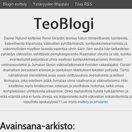
Blogin esittely
Ystävyyden Majatalo
Tilaa RSS
TeoBlogi
Daniel Nylund esittelee René Girardin teoriaa halun mimeettisestä luonteesta,
kateellisesta kilpailusta, väkivallan pyhittämisestä, syntipukkimekanismista ja
uskonnollisten myyttien tavasta vaientaa uhrin ääni. Sen avulla hän tarkastelee
pyhitetyn väkivallan vähittäistä demytologisointia Raamatun sivuilla ja sitä, kuinka
evankeliumit paljastavat uhria vaativan syntipukkimekanismin ihmisten
ominaisuudeksi ja Jumalan täysin väkivallattomaksi ihmisten rakastajaksi. Daniel
dramatisoi Jeesuksen elämän ja opetuksen Markuksen tekstien pohjalta. Tämä
narratiivinen menetelmä avaa uusia ulottuvuuksia Jeesuksesta ja kritisoi
teologiaa, joka edelleen pitää Jumalaa uhria vaativana ja väkivaltaisena. Hän
käsittelee myös kristikunnan sotaisaa ja pasifistista historiaa, sekä omaa
kompleksisen uhritietoista aikaamme. Onko mahdollista hylätä hylkääminen ja
elää elämää joka ei tuota uhreja, vai kuljemmeko kohti väkivallan eskaloitumista ja
lopullista apokalypsiä? Lue myös
esittely
ja
johdanto
.
Avainsana-arkisto: