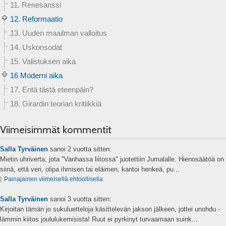
11. Renesanssi
12. Reformaatio
13. Uuden maailman valloitus
14. Uskonsodat
15. Valistuksen aika
16 Moderni aika
17. Entä tästä eteenpäin?
18. Girardin teorian kritiikkiä
Viimeisimmät kommentit
Salla Tyrväinen
sanoi
2 vuotta sitten:
Mietin uhriverta, jota "Vanhassa liitossa" juotettiin Jumalalle. Hienosäätöä on
siinä, että veri, olipa ihmisen tai eläimen, kantoi henkeä, pu...
⌊
Painajainen viimeisellä ehtoollisella
Salla Tyrväinen
sanoi
3 vuotta sitten:
Kirjoitan tämän jo sukuluetteloja käsittelevän jakson jälkeen, jottei unohdu -
lämmin kiitos joululukemisista! Ruut ei pyrkinyt turvaamaan suink...