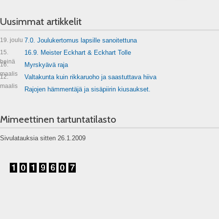
Uusimmat artikkelit
19. joulu
7.0. Joulukertomus lapsille sanoitettuna
15.
16.9. Meister Eckhart & Eckhart Tolle
heinä
16.
Myrskyävä raja
maalis
12.
Valtakunta kuin rikkaruoho ja saastuttava hiiva
maalis
Rajojen hämmentäjä ja sisäpiirin kiusaukset.
Mimeettinen tartuntatilasto
Sivulatauksia sitten 26.1.2009