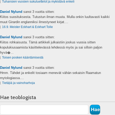
⌊
Tuhansien vuosien sukuluettelot ja mykistävä enkeli
Daniel Nylund
sanoi
3 vuotta sitten:
Kiitos suosituksesta. Tutustun ilman muuta. Mulla onkin luultavasti kaikki
muut Girardin englanniksi ilmestyneet kirjat....
⌊
16.9. Meister Eckhart & Eckhart Tolle
Daniel Nylund
sanoi
3 vuotta sitten:
Kiitos rohkaisusta. Tämä artikkeli julkaistiin joskus vuosia sitten
kopulukiusaamista käsittelevässä lehdessä myös ja sai silloin paljon
hyvä�...
⌊
Toisen posken kääntämisestä
Daniel Nylund
sanoi
3 vuotta sitten:
Hmm. Tähdet ja enkelit tosiaam menevät vähän sekaisin Raamatun
mytologiassa....
⌊
Tietäjiä ja vainoharhoja
Hae teoblogista