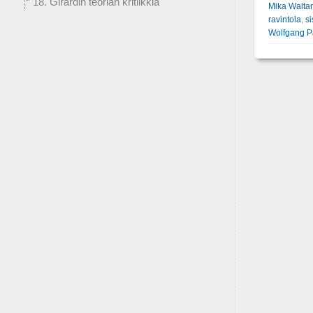
18. Girardin teorian kritiikkiä
Mika Waltar
ravintola
,
si
Wolfgang P