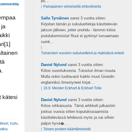
pu...
kommenttia
⌊
Painajainen viimeisellä ehtoollisella
urempaa
Salla Tyrväinen
sanoi
3 vuotta sitten:
Kirjoitan tämän jo sukuluetteloja käsittelevän
 ja
jakson jälkeen, jottei unohdu - lämmin kiitos
ikki
joululukemisista! Ruut ei pyrkinyt turvaamaan
suink...
ri[1]
⌊
ltainen
Tuhansien vuosien sukuluettelot ja mykistävä enkeli
tä
Daniel Nylund
sanoi
3 vuotta sitten:
a.
Kiitos suosituksesta. Tutustun ilman muuta.
Mulla onkin luultavasti kaikki muut Girardin
englanniksi ilmestyneet kirjat....
⌊
16.9. Meister Eckhart & Eckhart Tolle
 kätesi
Daniel Nylund
sanoi
3 vuotta sitten:
Kiitos rohkaisusta. Tämä artikkeli julkaistiin
joskus vuosia sitten kopulukiusaamista
käsittelevässä lehdessä myös ja sai silloin
paljon hyvä�...
tikset
,
hullu
,
atkia
,
⌊
Toisen posken kääntämisestä