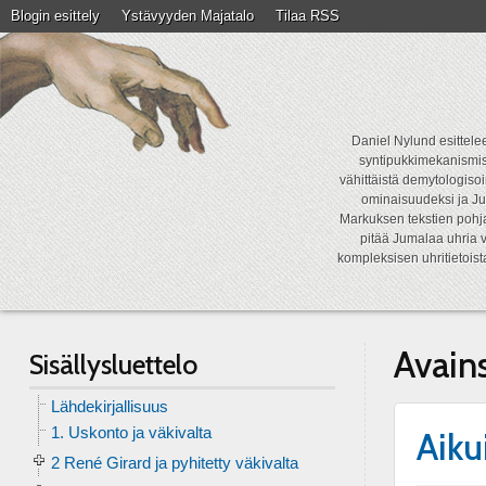
Blogin esittely
Ystävyyden Majatalo
Tilaa RSS
Daniel Nylund esittelee
syntipukkimekanismist
vähittäistä demytologisoi
ominaisuudeksi ja Ju
Markuksen tekstien pohja
pitää Jumalaa uhria v
kompleksisen uhritietois
Avain
Sisällysluettelo
Lähdekirjallisuus
1. Uskonto ja väkivalta
Aiku
2 René Girard ja pyhitetty väkivalta