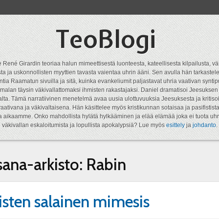
TeoBlogi
 René Girardin teoriaa halun mimeettisestä luonteesta, kateellisesta kilpailusta, vä
a ja uskonnollisten myyttien tavasta vaientaa uhrin ääni. Sen avulla hän tarkastele
ntia Raamatun sivuilla ja sitä, kuinka evankeliumit paljastavat uhria vaativan syn
malan täysin väkivallattomaksi ihmisten rakastajaksi. Daniel dramatisoi Jeesukse
lta. Tämä narratiivinen menetelmä avaa uusia ulottuvuuksia Jeesuksesta ja kritisoi
aativana ja väkivaltaisena. Hän käsittelee myös kristikunnan sotaisaa ja pasifistist
ta aikaamme. Onko mahdollista hylätä hylkääminen ja elää elämää joka ei tuota uhr
väkivallan eskaloitumista ja lopullista apokalypsiä? Lue myös
esittely
ja
johdanto
.
sana-arkisto:
Rabin
isten salainen mimesis