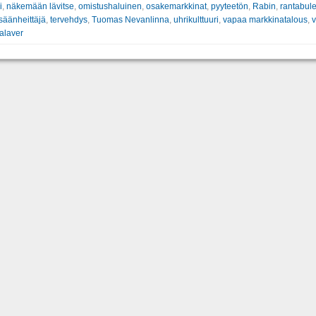
i
,
näkemään lävitse
,
omistushaluinen
,
osakemarkkinat
,
pyyteetön
,
Rabin
,
rantabule
säänheittäjä
,
tervehdys
,
Tuomas Nevanlinna
,
uhrikulttuuri
,
vapaa markkinatalous
,
alaver