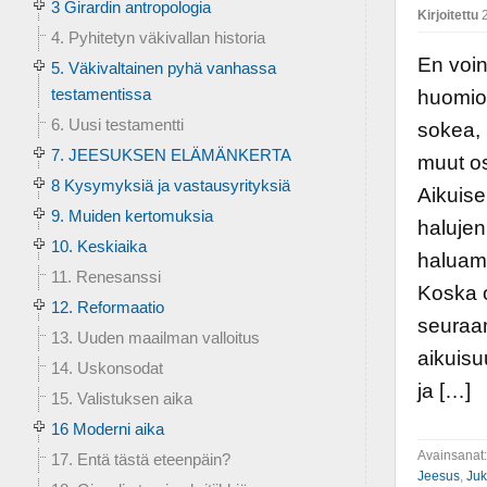
3 Girardin antropologia
Kirjoitettu
2
4. Pyhitetyn väkivallan historia
En voin
5. Väkivaltainen pyhä vanhassa
testamentissa
huomiot
6. Uusi testamentti
sokea, 
7. JEESUKSEN ELÄMÄNKERTA
muut os
8 Kysymyksiä ja vastausyrityksiä
Aikuise
9. Muiden kertomuksia
haluje
10. Keskiaika
haluamm
11. Renesanssi
Koska 
12. Reformaatio
seuraa
13. Uuden maailman valloitus
aikuisu
14. Uskonsodat
ja […]
15. Valistuksen aika
16 Moderni aika
Avainsanat
17. Entä tästä eteenpäin?
Jeesus
,
Juk