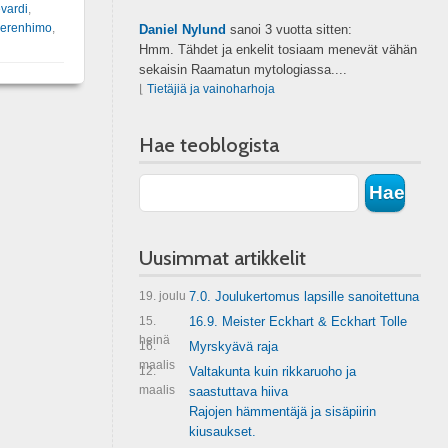
vardi
,
verenhimo
,
Daniel Nylund
sanoi
3 vuotta sitten:
Hmm. Tähdet ja enkelit tosiaam menevät vähän
sekaisin Raamatun mytologiassa....
⌊
Tietäjiä ja vainoharhoja
Hae teoblogista
Uusimmat artikkelit
19. joulu
7.0. Joulukertomus lapsille sanoitettuna
15.
16.9. Meister Eckhart & Eckhart Tolle
heinä
16.
Myrskyävä raja
maalis
12.
Valtakunta kuin rikkaruoho ja
maalis
saastuttava hiiva
Rajojen hämmentäjä ja sisäpiirin
kiusaukset.