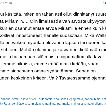
0.1.2016
0 
ut käsittää, miten en tähän asti ollut kiinnittänyt su
a Miriamiin,… Olin ilmeisesti aivan arvostelukyvytön
kun en osannut antaa arvoa Miriamille ennen kuin ka
oittivat innostuneesti hänelle suosiotaan. Mika Walta
lle on vaikea myöntää olevansa lapsen tai nuoren ka
n suhteen. Mehän olemme jo kasvaneet tietämään mi
e ja haluamaan sitä muista riippumattomalla tavall
olemme aikuisia, emme enää matki ketään, vaan
mme ainoastaan omaa sydäntämme. Sehän on
uden keskeinen kriteeri. Vai? Tavatessamme ojennat
:
ahneus
,
Arafat
,
asevarustelu
,
autonomia
,
epäitsekäs
,
epäjumala
,
häpeä
,
himo
,
hot
ka Relander
,
Kättely
,
kunnioittava
,
maailmanparantaja
,
mainostaja
,
materialismi
,
m