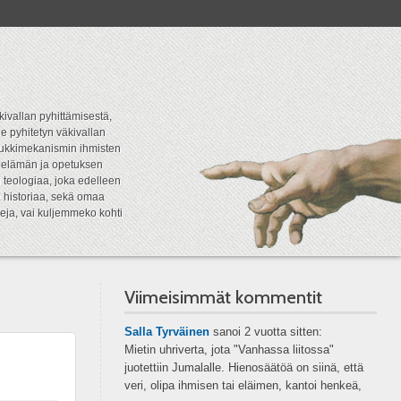
kivallan pyhittämisestä,
e pyhitetyn väkivallan
tipukkimekanismin ihmisten
n elämän ja opetuksen
 teologiaa, joka edelleen
a historiaa, sekä omaa
eja, vai kuljemmeko kohti
Viimeisimmät kommentit
Salla Tyrväinen
sanoi
2 vuotta sitten:
Mietin uhriverta, jota "Vanhassa liitossa"
juotettiin Jumalalle. Hienosäätöä on siinä, että
veri, olipa ihmisen tai eläimen, kantoi henkeä,