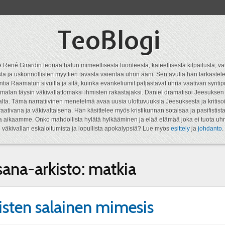
TeoBlogi
 René Girardin teoriaa halun mimeettisestä luonteesta, kateellisesta kilpailusta, vä
a ja uskonnollisten myyttien tavasta vaientaa uhrin ääni. Sen avulla hän tarkastele
ntia Raamatun sivuilla ja sitä, kuinka evankeliumit paljastavat uhria vaativan syn
malan täysin väkivallattomaksi ihmisten rakastajaksi. Daniel dramatisoi Jeesukse
lta. Tämä narratiivinen menetelmä avaa uusia ulottuvuuksia Jeesuksesta ja kritisoi
aativana ja väkivaltaisena. Hän käsittelee myös kristikunnan sotaisaa ja pasifistist
ta aikaamme. Onko mahdollista hylätä hylkääminen ja elää elämää joka ei tuota uhr
väkivallan eskaloitumista ja lopullista apokalypsiä? Lue myös
esittely
ja
johdanto
.
sana-arkisto:
matkia
isten salainen mimesis