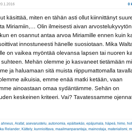
0.1.2016
0 
ut käsittää, miten en tähän asti ollut kiinnittänyt su
a Miriamiin,… Olin ilmeisesti aivan arvostelukyvytön
kun en osannut antaa arvoa Miriamille ennen kuin ka
oittivat innostuneesti hänelle suosiotaan. Mika Walta
lle on vaikea myöntää olevansa lapsen tai nuoren ka
n suhteen. Mehän olemme jo kasvaneet tietämään mi
e ja haluamaan sitä muista riippumattomalla tavall
olemme aikuisia, emme enää matki ketään, vaan
mme ainoastaan omaa sydäntämme. Sehän on
uden keskeinen kriteeri. Vai? Tavatessamme ojennat
:
ahneus
,
Arafat
,
asevarustelu
,
autonomia
,
epäitsekäs
,
epäjumala
,
häpeä
,
himo
,
hot
ka Relander
,
Kättely
,
kunnioittava
,
maailmanparantaja
,
mainostaja
,
materialismi
,
m