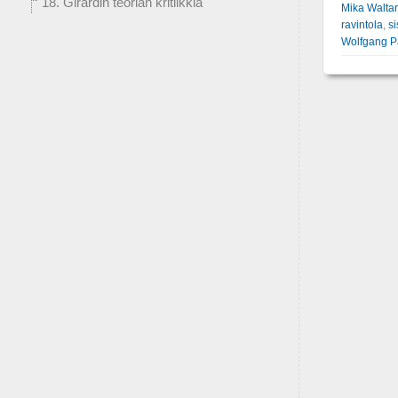
18. Girardin teorian kritiikkiä
Mika Waltar
ravintola
,
si
Wolfgang P