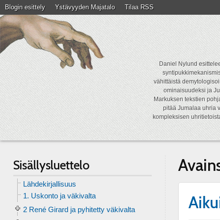
Blogin esittely
Ystävyyden Majatalo
Tilaa RSS
Daniel Nylund esittelee
syntipukkimekanismist
vähittäistä demytologisoi
ominaisuudeksi ja Ju
Markuksen tekstien pohja
pitää Jumalaa uhria v
kompleksisen uhritietois
Avain
Sisällysluettelo
Lähdekirjallisuus
1. Uskonto ja väkivalta
Aiku
2 René Girard ja pyhitetty väkivalta