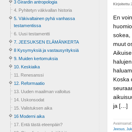
3 Girardin antropologia
Kirjoitettu
2
4. Pyhitetyn väkivallan historia
En voin
5. Väkivaltainen pyhä vanhassa
testamentissa
huomiot
6. Uusi testamentti
sokea, 
7. JEESUKSEN ELÄMÄNKERTA
muut os
8 Kysymyksiä ja vastausyrityksiä
Aikuise
9. Muiden kertomuksia
haluje
10. Keskiaika
haluamm
11. Renesanssi
Koska 
12. Reformaatio
seuraa
13. Uuden maailman valloitus
aikuisu
14. Uskonsodat
ja […]
15. Valistuksen aika
16 Moderni aika
Avainsanat
17. Entä tästä eteenpäin?
Jeesus
,
Juk