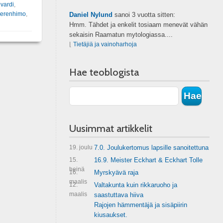
vardi
,
verenhimo
,
Daniel Nylund
sanoi
3 vuotta sitten:
Hmm. Tähdet ja enkelit tosiaam menevät vähän
sekaisin Raamatun mytologiassa....
⌊
Tietäjiä ja vainoharhoja
Hae teoblogista
Uusimmat artikkelit
19. joulu
7.0. Joulukertomus lapsille sanoitettuna
15.
16.9. Meister Eckhart & Eckhart Tolle
heinä
16.
Myrskyävä raja
maalis
12.
Valtakunta kuin rikkaruoho ja
maalis
saastuttava hiiva
Rajojen hämmentäjä ja sisäpiirin
kiusaukset.