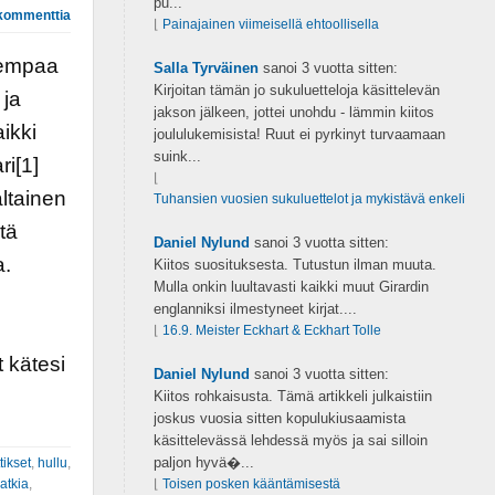
pu...
kommenttia
⌊
Painajainen viimeisellä ehtoollisella
urempaa
Salla Tyrväinen
sanoi
3 vuotta sitten:
Kirjoitan tämän jo sukuluetteloja käsittelevän
 ja
jakson jälkeen, jottei unohdu - lämmin kiitos
ikki
joululukemisista! Ruut ei pyrkinyt turvaamaan
suink...
ri[1]
⌊
ltainen
Tuhansien vuosien sukuluettelot ja mykistävä enkeli
tä
Daniel Nylund
sanoi
3 vuotta sitten:
a.
Kiitos suosituksesta. Tutustun ilman muuta.
Mulla onkin luultavasti kaikki muut Girardin
englanniksi ilmestyneet kirjat....
⌊
16.9. Meister Eckhart & Eckhart Tolle
 kätesi
Daniel Nylund
sanoi
3 vuotta sitten:
Kiitos rohkaisusta. Tämä artikkeli julkaistiin
joskus vuosia sitten kopulukiusaamista
käsittelevässä lehdessä myös ja sai silloin
paljon hyvä�...
tikset
,
hullu
,
atkia
,
⌊
Toisen posken kääntämisestä