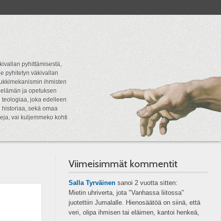
kivallan pyhittämisestä,
e pyhitetyn väkivallan
tipukkimekanismin ihmisten
n elämän ja opetuksen
 teologiaa, joka edelleen
a historiaa, sekä omaa
eja, vai kuljemmeko kohti
Viimeisimmät kommentit
Salla Tyrväinen
sanoi
2 vuotta sitten:
Mietin uhriverta, jota "Vanhassa liitossa"
juotettiin Jumalalle. Hienosäätöä on siinä, että
veri, olipa ihmisen tai eläimen, kantoi henkeä,