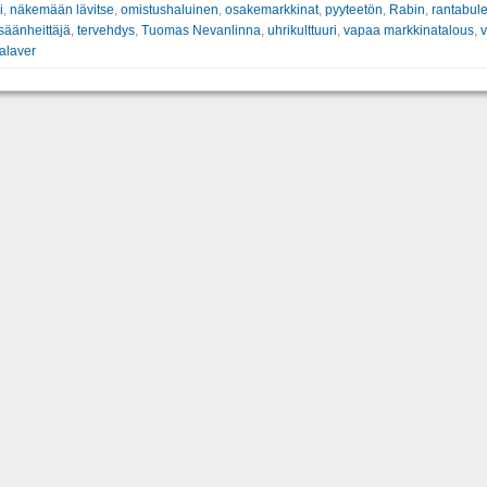
i
,
näkemään lävitse
,
omistushaluinen
,
osakemarkkinat
,
pyyteetön
,
Rabin
,
rantabule
säänheittäjä
,
tervehdys
,
Tuomas Nevanlinna
,
uhrikulttuuri
,
vapaa markkinatalous
,
alaver