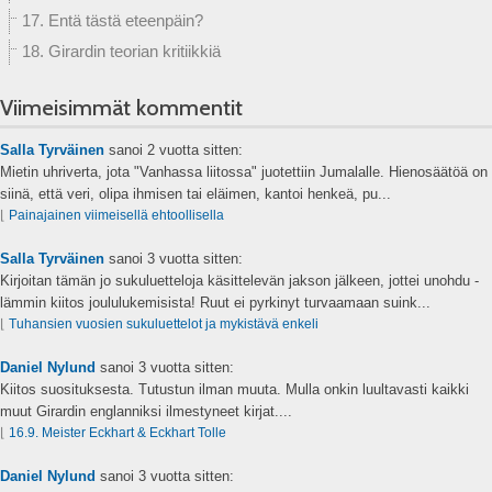
17. Entä tästä eteenpäin?
18. Girardin teorian kritiikkiä
Viimeisimmät kommentit
Salla Tyrväinen
sanoi
2 vuotta sitten:
Mietin uhriverta, jota "Vanhassa liitossa" juotettiin Jumalalle. Hienosäätöä on
siinä, että veri, olipa ihmisen tai eläimen, kantoi henkeä, pu...
⌊
Painajainen viimeisellä ehtoollisella
Salla Tyrväinen
sanoi
3 vuotta sitten:
Kirjoitan tämän jo sukuluetteloja käsittelevän jakson jälkeen, jottei unohdu -
lämmin kiitos joululukemisista! Ruut ei pyrkinyt turvaamaan suink...
⌊
Tuhansien vuosien sukuluettelot ja mykistävä enkeli
Daniel Nylund
sanoi
3 vuotta sitten:
Kiitos suosituksesta. Tutustun ilman muuta. Mulla onkin luultavasti kaikki
muut Girardin englanniksi ilmestyneet kirjat....
⌊
16.9. Meister Eckhart & Eckhart Tolle
Daniel Nylund
sanoi
3 vuotta sitten: