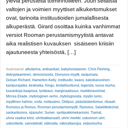
yleviä perusteita toiminnoilleen. Juuri sellaisia
valtojen ja voimien myyttiset alkukertomukset
ovat, tarinoita instituutioiden jumalallisesta
alkuperästä. Girard osoittaa kuinka vanhimmat
versiot Rooman perustamismyytistä antavat
aika realistisen kuvauksen sisäiseen kriisiin
ajautuneesta yhteisöstä, […]
Avainsanat:
alkutarina
,
antisankari
,
babylonialainen
,
Chris Fleming
,
dekryptaaminen
,
demonisoida
,
Dionysos-myytti
,
epäjumala
,
Golsan Richard
,
Hamerton-Kelly
,
instituutio
,
kaaos
,
kaksikasvoinen
,
kampurajalka
,
keskiaika
,
Kingu
,
kristallisoitunut
,
legenda
,
luova murha
,
luurankoja kaapissa
,
lynkkaus
,
marginaalisuus
,
markkinavoimat
,
Mircea Eliade
,
mytologinen verho
,
mytologisoida
,
myytin lumo
,
myyttinen hahmo
,
noita
,
noitavaino
,
Oidipus
,
pääsiäiskertomus
,
rituaali
,
Romulus ja Remus
,
Rooman perustamismyytti
,
Rpmulus
,
Salaliittoteoriat
,
sankarikonna
,
sijaisuhri
,
Sumer
,
syntipukkimekanismi
,
Tiamat
,
uhria vaativa kriisi
,
uhribakkanaalit
,
uhrin merkki
,
uskonnon uhri
,
uskontiede
,
vainotekstit
,
väkivalta
,
väkivaltaorgia
,
veljesmurha