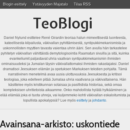
Blogin esittely
Ystävyyden Majatalo
Tilaa RSS
TeoBlogi
Daniel Nylund esittelee René Girardin teoriaa halun mimeettisestä luonteesta,
kateellisesta kilpailusta, väkivallan pyhittämisestä, syntipukkimekanismista ja
uskonnollisten myyttien tavasta vaientaa uhrin ääni. Sen avulla hän tarkastelee
pyhitetyn väkivallan vähittäistä demytologisointia Raamatun sivuilla ja sitä, kuinka
evankeliumit paljastavat uhria vaativan syntipukkimekanismin ihmisten
ominaisuudeksi ja Jumalan täysin väkivallattomaksi ihmisten rakastajaksi. Daniel
dramatisoi Jeesuksen elämän ja opetuksen Markuksen tekstien pohjalta. Tämä
narratiivinen menetelmä avaa uusia ulottuvuuksia Jeesuksesta ja kritisoi
teologiaa, joka edelleen pitää Jumalaa uhria vaativana ja väkivaltaisena. Hän
käsittelee myös kristikunnan sotaisaa ja pasifistista historiaa, sekä omaa
kompleksisen uhritietoista aikaamme. Onko mahdollista hylätä hylkääminen ja
elää elämää joka ei tuota uhreja, vai kuljemmeko kohti väkivallan eskaloitumista ja
lopullista apokalypsiä? Lue myös
esittely
ja
johdanto
.
Avainsana-arkisto:
uskontiede