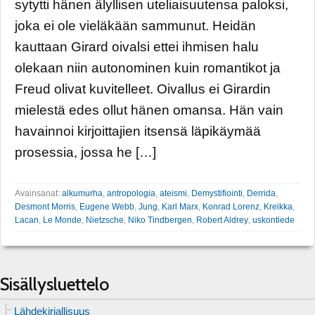
sytytti hänen älyllisen uteliaisuutensa paloksi,
joka ei ole vieläkään sammunut. Heidän
kauttaan Girard oivalsi ettei ihmisen halu
olekaan niin autonominen kuin romantikot ja
Freud olivat kuvitelleet. Oivallus ei Girardin
mielestä edes ollut hänen omansa. Hän vain
havainnoi kirjoittajien itsensä läpikäymää
prosessia, jossa he […]
Avainsanat:
alkumurha
,
antropologia
,
ateismi
,
Demystifiointi
,
Derrida
,
Desmont Morris
,
Eugene Webb
,
Jung
,
Karl Marx
,
Konrad Lorenz
,
Kreikka
,
Lacan
,
Le Monde
,
Nietzsche
,
Niko Tindbergen
,
Robert Aldrey
,
uskontiede
Sisällysluettelo
Lähdekirjallisuus