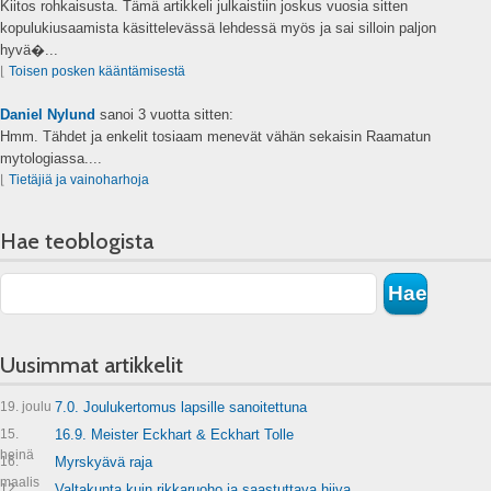
Kiitos rohkaisusta. Tämä artikkeli julkaistiin joskus vuosia sitten
kopulukiusaamista käsittelevässä lehdessä myös ja sai silloin paljon
hyvä�...
⌊
Toisen posken kääntämisestä
Daniel Nylund
sanoi
3 vuotta sitten:
Hmm. Tähdet ja enkelit tosiaam menevät vähän sekaisin Raamatun
mytologiassa....
⌊
Tietäjiä ja vainoharhoja
Hae teoblogista
Uusimmat artikkelit
19. joulu
7.0. Joulukertomus lapsille sanoitettuna
15.
16.9. Meister Eckhart & Eckhart Tolle
heinä
16.
Myrskyävä raja
maalis
12.
Valtakunta kuin rikkaruoho ja saastuttava hiiva