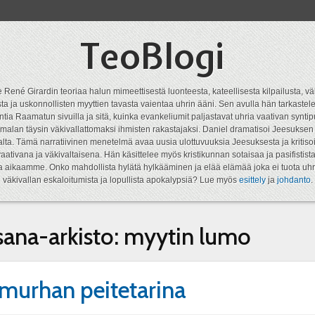
TeoBlogi
 René Girardin teoriaa halun mimeettisestä luonteesta, kateellisesta kilpailusta, vä
a ja uskonnollisten myyttien tavasta vaientaa uhrin ääni. Sen avulla hän tarkastele
ntia Raamatun sivuilla ja sitä, kuinka evankeliumit paljastavat uhria vaativan syn
malan täysin väkivallattomaksi ihmisten rakastajaksi. Daniel dramatisoi Jeesukse
lta. Tämä narratiivinen menetelmä avaa uusia ulottuvuuksia Jeesuksesta ja kritisoi
aativana ja väkivaltaisena. Hän käsittelee myös kristikunnan sotaisaa ja pasifistist
ta aikaamme. Onko mahdollista hylätä hylkääminen ja elää elämää joka ei tuota uhr
väkivallan eskaloitumista ja lopullista apokalypsiä? Lue myös
esittely
ja
johdanto
.
sana-arkisto:
myytin lumo
murhan peitetarina