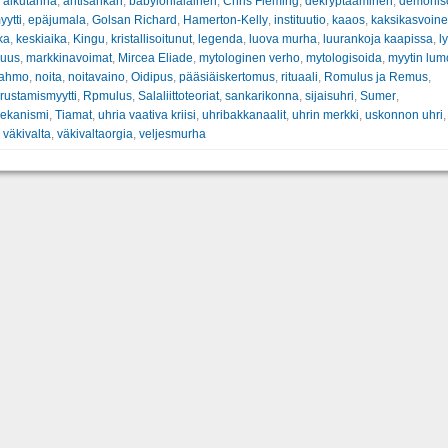
:
alkutarina
,
antisankari
,
babylonialainen
,
Chris Fleming
,
dekryptaaminen
,
demonis
ytti
,
epäjumala
,
Golsan Richard
,
Hamerton-Kelly
,
instituutio
,
kaaos
,
kaksikasvoin
ka
,
keskiaika
,
Kingu
,
kristallisoitunut
,
legenda
,
luova murha
,
luurankoja kaapissa
,
l
suus
,
markkinavoimat
,
Mircea Eliade
,
mytologinen verho
,
mytologisoida
,
myytin lum
hahmo
,
noita
,
noitavaino
,
Oidipus
,
pääsiäiskertomus
,
rituaali
,
Romulus ja Remus
,
ustamismyytti
,
Rpmulus
,
Salaliittoteoriat
,
sankarikonna
,
sijaisuhri
,
Sumer
,
mekanismi
,
Tiamat
,
uhria vaativa kriisi
,
uhribakkanaalit
,
uhrin merkki
,
uskonnon uhri
,
väkivalta
,
väkivaltaorgia
,
veljesmurha