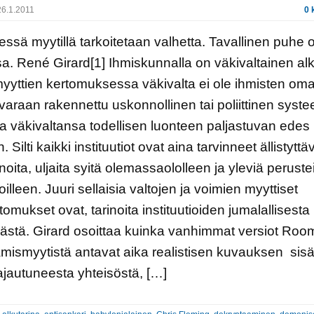
6.1.2011
0 
lessä myytillä tarkoitetaan valhetta. Tavallinen puhe 
a. René Girard[1] Ihmiskunnalla on väkivaltainen alk
yyttien kertomuksessa väkivalta ei ole ihmisten om
varaan rakennettu uskonnollinen tai poliittinen syste
lia väkivaltansa todellisen luonteen paljastuvan edes
n. Silti kaikki instituutiot ovat aina tarvinneet ällistyttä
inoita, uljaita syitä olemassaololleen ja yleviä peruste
oilleen. Juuri sellaisia valtojen ja voimien myyttiset
tomukset ovat, tarinoita instituutioiden jumalallisesta
ästä. Girard osoittaa kuinka vanhimmat versiot Ro
mismyytistä antavat aika realistisen kuvauksen sis
n ajautuneesta yhteisöstä, […]