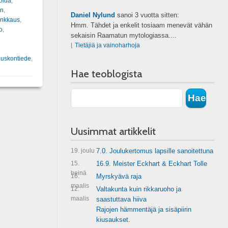
oida
,
en
,
Daniel Nylund
sanoi
3 vuotta sitten:
ynkkaus
,
Hmm. Tähdet ja enkelit tosiaam menevät vähän
o
,
sekaisin Raamatun mytologiassa....
⌊
Tietäjiä ja vainoharhoja
,
uskontiede
,
Hae teoblogista
Uusimmat artikkelit
19. joulu
7.0. Joulukertomus lapsille sanoitettuna
15.
16.9. Meister Eckhart & Eckhart Tolle
heinä
16.
Myrskyävä raja
maalis
12.
Valtakunta kuin rikkaruoho ja
maalis
saastuttava hiiva
Rajojen hämmentäjä ja sisäpiirin
kiusaukset.