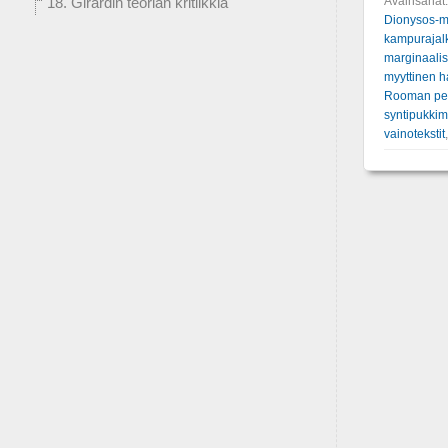
Avainsanat
18. Girardin teorian kritiikkiä
Dionysos-my
kampurajal
marginaali
myyttinen 
Rooman per
syntipukki
vainotekstit