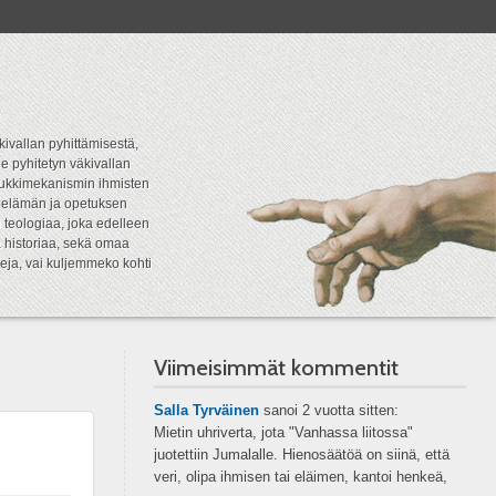
kivallan pyhittämisestä,
e pyhitetyn väkivallan
tipukkimekanismin ihmisten
n elämän ja opetuksen
 teologiaa, joka edelleen
a historiaa, sekä omaa
eja, vai kuljemmeko kohti
Viimeisimmät kommentit
Salla Tyrväinen
sanoi
2 vuotta sitten:
Mietin uhriverta, jota "Vanhassa liitossa"
juotettiin Jumalalle. Hienosäätöä on siinä, että
veri, olipa ihmisen tai eläimen, kantoi henkeä,