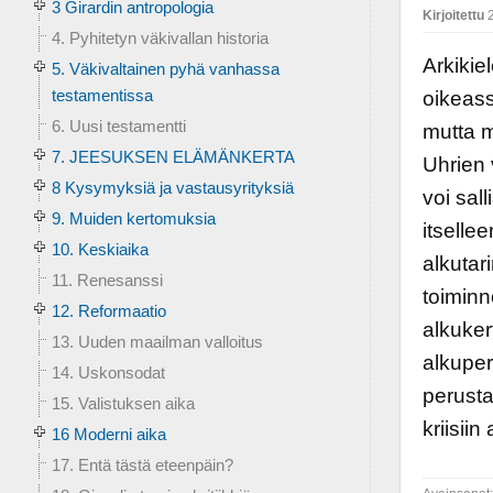
3 Girardin antropologia
Kirjoitettu
2
4. Pyhitetyn väkivallan historia
Arkikie
5. Väkivaltainen pyhä vanhassa
testamentissa
oikeass
6. Uusi testamentti
mutta m
7. JEESUKSEN ELÄMÄNKERTA
Uhrien 
8 Kysymyksiä ja vastausyrityksiä
voi sal
9. Muiden kertomuksia
itsellee
10. Keskiaika
alkutar
11. Renesanssi
toiminn
12. Reformaatio
alkuker
13. Uuden maailman valloitus
alkuper
14. Uskonsodat
perusta
15. Valistuksen aika
kriisii
16 Moderni aika
17. Entä tästä eteenpäin?