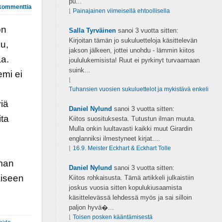
pu...
kommenttia
⌊
Painajainen viimeisellä ehtoollisella
on
Salla Tyrväinen
sanoi
3 vuotta sitten:
Kirjoitan tämän jo sukuluetteloja käsittelevän
u,
jakson jälkeen, jottei unohdu - lämmin kiitos
aa.
joululukemisista! Ruut ei pyrkinyt turvaamaan
suink...
emi ei
⌊
Tuhansien vuosien sukuluettelot ja mykistävä enkeli
viä
Daniel Nylund
sanoi
3 vuotta sitten:
ita
Kiitos suosituksesta. Tutustun ilman muuta.
Mulla onkin luultavasti kaikki muut Girardin
englanniksi ilmestyneet kirjat....
⌊
16.9. Meister Eckhart & Eckhart Tolle
oman
Daniel Nylund
sanoi
3 vuotta sitten:
äiseen
Kiitos rohkaisusta. Tämä artikkeli julkaistiin
joskus vuosia sitten kopulukiusaamista
käsittelevässä lehdessä myös ja sai silloin
paljon hyvä�...
⌊
Toisen posken kääntämisestä