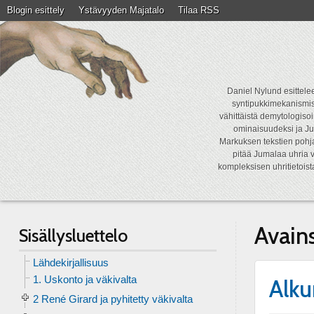
Blogin esittely
Ystävyyden Majatalo
Tilaa RSS
Daniel Nylund esittelee
syntipukkimekanismist
vähittäistä demytologisoi
ominaisuudeksi ja Ju
Markuksen tekstien pohja
pitää Jumalaa uhria v
kompleksisen uhritietois
Avain
Sisällysluettelo
Lähdekirjallisuus
1. Uskonto ja väkivalta
Alku
2 René Girard ja pyhitetty väkivalta