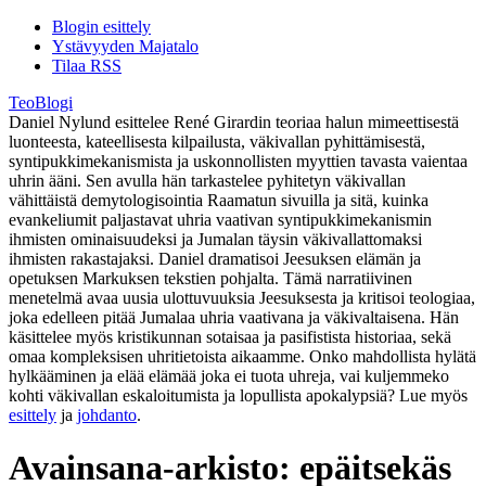
Blogin esittely
Ystävyyden Majatalo
Tilaa RSS
TeoBlogi
Daniel Nylund esittelee René Girardin teoriaa halun mimeettisestä
luonteesta, kateellisesta kilpailusta, väkivallan pyhittämisestä,
syntipukkimekanismista ja uskonnollisten myyttien tavasta vaientaa
uhrin ääni. Sen avulla hän tarkastelee pyhitetyn väkivallan
vähittäistä demytologisointia Raamatun sivuilla ja sitä, kuinka
evankeliumit paljastavat uhria vaativan syntipukkimekanismin
ihmisten ominaisuudeksi ja Jumalan täysin väkivallattomaksi
ihmisten rakastajaksi. Daniel dramatisoi Jeesuksen elämän ja
opetuksen Markuksen tekstien pohjalta. Tämä narratiivinen
menetelmä avaa uusia ulottuvuuksia Jeesuksesta ja kritisoi teologiaa,
joka edelleen pitää Jumalaa uhria vaativana ja väkivaltaisena. Hän
käsittelee myös kristikunnan sotaisaa ja pasifistista historiaa, sekä
omaa kompleksisen uhritietoista aikaamme. Onko mahdollista hylätä
hylkääminen ja elää elämää joka ei tuota uhreja, vai kuljemmeko
kohti väkivallan eskaloitumista ja lopullista apokalypsiä? Lue myös
esittely
ja
johdanto
.
Avainsana-arkisto:
epäitsekäs