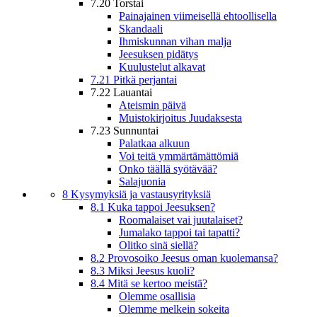
7.20 Torstai
Painajainen viimeisellä ehtoollisella
Skandaali
Ihmiskunnan vihan malja
Jeesuksen pidätys
Kuulustelut alkavat
7.21 Pitkä perjantai
7.22 Lauantai
Ateismin päivä
Muistokirjoitus Juudaksesta
7.23 Sunnuntai
Palatkaa alkuun
Voi teitä ymmärtämättömiä
Onko täällä syötävää?
Salajuonia
8 Kysymyksiä ja vastausyrityksiä
8.1 Kuka tappoi Jeesuksen?
Roomalaiset vai juutalaiset?
Jumalako tappoi tai tapatti?
Olitko sinä siellä?
8.2 Provosoiko Jeesus oman kuolemansa?
8.3 Miksi Jeesus kuoli?
8.4 Mitä se kertoo meistä?
Olemme osallisia
Olemme melkein sokeita