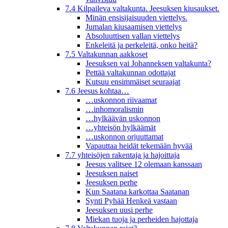
7.4 Kilpaileva valtakunta. Jeesuksen kiusaukset.
Minän ensisijaisuuden viettelys.
Jumalan kiusaamisen viettelys
Absoluuttisen vallan viettelys
Enkeleitä ja perkeleitä, onko heitä?
7.5 Valtakunnan aakkoset
Jeesuksen vai Johanneksen valtakunta?
Pettää valtakunnan odottajat
Kutsuu ensimmäiset seuraajat
7.6 Jeesus kohtaa…
…uskonnon riivaamat
…inhomoralismin
…hylkäävän uskonnon
…yhteisön hylkäämät
…uskonnon orjuuttamat
Vapauttaa heidät tekemään hyvää
7.7 yhteisöjen rakentaja ja hajoittaja
Jeesus valitsee 12 olemaan kanssaan
Jeesuksen naiset
Jeesuksen perhe
Kun Saatana karkottaa Saatanan
Synti Pyhää Henkeä vastaan
Jeesuksen uusi perhe
Miekan tuoja ja perheiden hajottaja