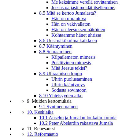
Me keksimme verellä sovittamisen
Jeesus paljasti meidät itsellemme.
8.5 Mitä se kertoo Jumalasta?
Hän on uhrautuva
Hän on väkivallaton
Hän on Jeesuksen näköinen
Kohtaamme hänet uhrissa
8.6 Uusi näkökulma kaikkeen
8.7 Kääntyminen
8.8 Seuraaminen
Kilpailematon mimesis
Positiivinen mimesis
Mitä Jeesus tekisi?
8.9 Uhraamisen loppu
Uhrin puolustaminen
Uhrin kääntymys
Sodasta sovintoon
8.10 Yhteisyyden alku
9. Muiden kertomuksia
9.1 Syntinen nainen
10. Keskiaika
10.1 Anselm ja Jumalan loukattu kunnia
10.2 Peter Abelardin rakastava Jumala
11. Renesanssi
12. Reformaatio