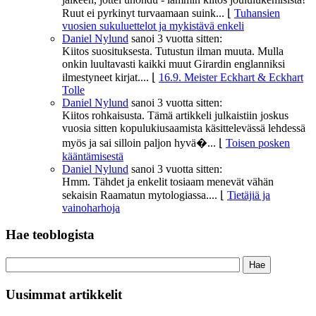
Ruut ei pyrkinyt turvaamaan suink...
⌊
Tuhansien
vuosien sukuluettelot ja mykistävä enkeli
Daniel Nylund
sanoi
3 vuotta sitten:
Kiitos suosituksesta. Tutustun ilman muuta. Mulla
onkin luultavasti kaikki muut Girardin englanniksi
ilmestyneet kirjat....
⌊
16.9. Meister Eckhart & Eckhart
Tolle
Daniel Nylund
sanoi
3 vuotta sitten:
Kiitos rohkaisusta. Tämä artikkeli julkaistiin joskus
vuosia sitten kopulukiusaamista käsittelevässä lehdessä
myös ja sai silloin paljon hyvä�...
⌊
Toisen posken
kääntämisestä
Daniel Nylund
sanoi
3 vuotta sitten:
Hmm. Tähdet ja enkelit tosiaam menevät vähän
sekaisin Raamatun mytologiassa....
⌊
Tietäjiä ja
vainoharhoja
Hae teoblogista
Uusimmat artikkelit