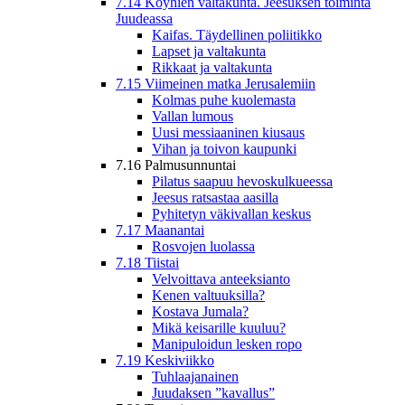
7.14 Köyhien valtakunta. Jeesuksen toiminta
Juudeassa
Kaifas. Täydellinen poliitikko
Lapset ja valtakunta
Rikkaat ja valtakunta
7.15 Viimeinen matka Jerusalemiin
Kolmas puhe kuolemasta
Vallan lumous
Uusi messiaaninen kiusaus
Vihan ja toivon kaupunki
7.16 Palmusunnuntai
Pilatus saapuu hevoskulkueessa
Jeesus ratsastaa aasilla
Pyhitetyn väkivallan keskus
7.17 Maanantai
Rosvojen luolassa
7.18 Tiistai
Velvoittava anteeksianto
Kenen valtuuksilla?
Kostava Jumala?
Mikä keisarille kuuluu?
Manipuloidun lesken ropo
7.19 Keskiviikko
Tuhlaajanainen
Juudaksen ”kavallus”