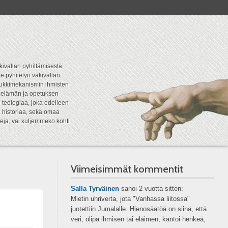
kivallan pyhittämisestä,
e pyhitetyn väkivallan
tipukkimekanismin ihmisten
n elämän ja opetuksen
 teologiaa, joka edelleen
a historiaa, sekä omaa
eja, vai kuljemmeko kohti
Viimeisimmät kommentit
Salla Tyrväinen
sanoi
2 vuotta sitten:
Mietin uhriverta, jota "Vanhassa liitossa"
juotettiin Jumalalle. Hienosäätöä on siinä, että
veri, olipa ihmisen tai eläimen, kantoi henkeä,