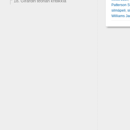
18. Girardin teorian kritiikkiä
Patterson S
silmäpeli
,
s
Williams J