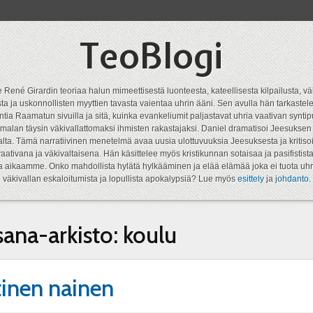
TeoBlogi
 René Girardin teoriaa halun mimeettisestä luonteesta, kateellisesta kilpailusta, vä
a ja uskonnollisten myyttien tavasta vaientaa uhrin ääni. Sen avulla hän tarkastele
ntia Raamatun sivuilla ja sitä, kuinka evankeliumit paljastavat uhria vaativan syn
malan täysin väkivallattomaksi ihmisten rakastajaksi. Daniel dramatisoi Jeesukse
lta. Tämä narratiivinen menetelmä avaa uusia ulottuvuuksia Jeesuksesta ja kritisoi
aativana ja väkivaltaisena. Hän käsittelee myös kristikunnan sotaisaa ja pasifistist
ta aikaamme. Onko mahdollista hylätä hylkääminen ja elää elämää joka ei tuota uhr
väkivallan eskaloitumista ja lopullista apokalypsiä? Lue myös
esittely
ja
johdanto
.
sana-arkisto:
koulu
inen nainen