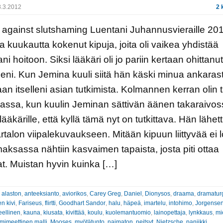
.3.2012
2 
against slutshaming Luentani Juhannusvieraille 201
a kuukautta kokenut kipuja, joita oli vaikea yhdistää
i hoitoon. Siksi lääkäri oli jo pariin kertaan ohittanut
seni. Kun Jemina kuuli siitä hän käski minua ankarast
an itselleni asian tutkimista. Kolmannen kerran olin 
ssa, kun kuulin Jeminan sättivän äänen takaraivoss
ääkärille, että kyllä tämä nyt on tutkittava. Hän lähett
rtalon viipalekuvaukseen. Mitään kipuun liittyvää ei l
aksassa nähtiin kasvaimen tapaista, josta piti ottaa
t. Muistan hyvin kuinka […]
:
alaston
,
anteeksianto
,
aviorikos
,
Carey Greg
,
Daniel
,
Dionysos
,
draama
,
dramatur
n kivi
,
Fariseus
,
flirtti
,
Goodhart Sandor
,
halu
,
häpeä
,
imartelu
,
intohimo
,
Jorgensen
eellinen
,
kauna
,
kiusata
,
kivittää
,
koulu
,
kuolemantuomio
,
lainopettaja
,
lynkkaus
,
mi
mimeettinen malli
,
Mooses
,
myötätunto
,
naimaton
,
neitsyt
,
Nietzsche
,
paniikki
,