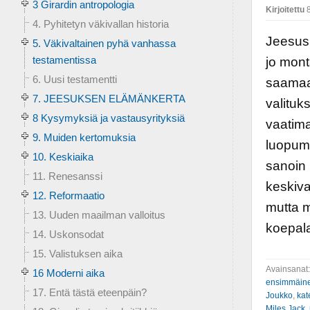
3 Girardin antropologia
Kirjoitettu
8
4. Pyhitetyn väkivallan historia
Jeesus 
5. Väkivaltainen pyhä vanhassa
testamentissa
jo mont
6. Uusi testamentti
saamaan
7. JEESUKSEN ELÄMÄNKERTA
valituk
8 Kysymyksiä ja vastausyrityksiä
vaatima
9. Muiden kertomuksia
luopuma
10. Keskiaika
sanoin l
11. Renesanssi
keskiva
12. Reformaatio
mutta m
13. Uuden maailman valloitus
koepala
14. Uskonsodat
15. Valistuksen aika
Avainsanat
16 Moderni aika
ensimmäine
17. Entä tästä eteenpäin?
Joukko
,
kat
Miles Jack
,