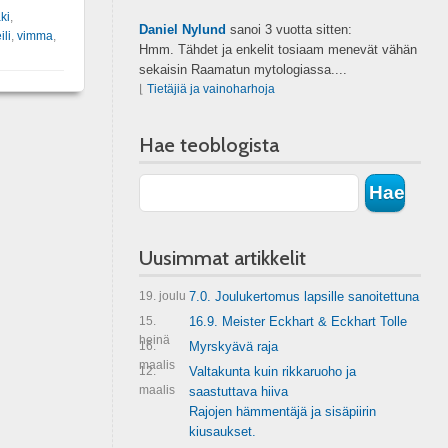
ki
,
Daniel Nylund
sanoi
3 vuotta sitten:
ili
,
vimma
,
Hmm. Tähdet ja enkelit tosiaam menevät vähän
sekaisin Raamatun mytologiassa....
⌊
Tietäjiä ja vainoharhoja
Hae teoblogista
Uusimmat artikkelit
19. joulu
7.0. Joulukertomus lapsille sanoitettuna
15.
16.9. Meister Eckhart & Eckhart Tolle
heinä
16.
Myrskyävä raja
maalis
12.
Valtakunta kuin rikkaruoho ja
maalis
saastuttava hiiva
Rajojen hämmentäjä ja sisäpiirin
kiusaukset.