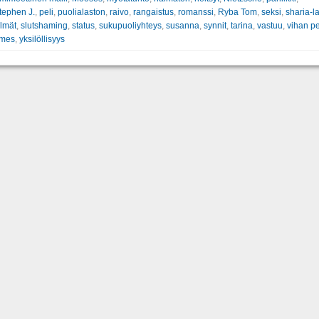
tephen J.
,
peli
,
puolialaston
,
raivo
,
rangaistus
,
romanssi
,
Ryba Tom
,
seksi
,
sharia-la
ilmät
,
slutshaming
,
status
,
sukupuoliyhteys
,
susanna
,
synnit
,
tarina
,
vastuu
,
vihan pe
ames
,
yksilöllisyys