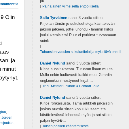
pu...
kommenttia
⌊
Painajainen viimeisellä ehtoollisella
9 Olin
Salla Tyrväinen
sanoi
3 vuotta sitten:
Kirjoitan tämän jo sukuluetteloja käsittelevän
jakson jälkeen, jottei unohdu - lämmin kiitos
joululukemisista! Ruut ei pyrkinyt turvaamaan
suink...
i
⌊
taas
Tuhansien vuosien sukuluettelot ja mykistävä enkeli
ani ja
Daniel Nylund
sanoi
3 vuotta sitten:
i minut
Kiitos suosituksesta. Tutustun ilman muuta.
Mulla onkin luultavasti kaikki muut Girardin
öytynyt,
englanniksi ilmestyneet kirjat....
⌊
16.9. Meister Eckhart & Eckhart Tolle
Daniel Nylund
sanoi
3 vuotta sitten:
Kiitos rohkaisusta. Tämä artikkeli julkaistiin
joskus vuosia sitten kopulukiusaamista
giaa
,
käsittelevässä lehdessä myös ja sai silloin
 Jorgen
,
paljon hyvä�...
esjoukko
,
⌊
Toisen posken kääntämisestä