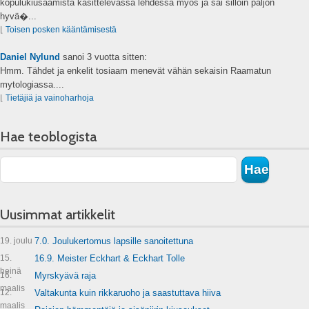
kopulukiusaamista käsittelevässä lehdessä myös ja sai silloin paljon
hyvä�...
⌊
Toisen posken kääntämisestä
Daniel Nylund
sanoi
3 vuotta sitten:
Hmm. Tähdet ja enkelit tosiaam menevät vähän sekaisin Raamatun
mytologiassa....
⌊
Tietäjiä ja vainoharhoja
Hae teoblogista
Uusimmat artikkelit
19. joulu
7.0. Joulukertomus lapsille sanoitettuna
15.
16.9. Meister Eckhart & Eckhart Tolle
heinä
16.
Myrskyävä raja
maalis
12.
Valtakunta kuin rikkaruoho ja saastuttava hiiva
maalis