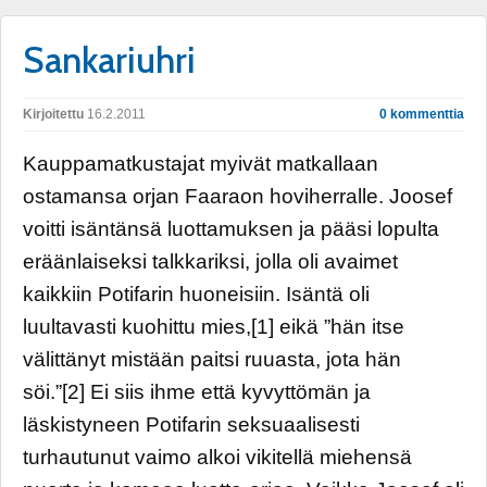
Sankariuhri
Kirjoitettu
16.2.2011
0 kommenttia
Kauppamatkustajat myivät matkallaan
ostamansa orjan Faaraon hoviherralle. Joosef
voitti isäntänsä luottamuksen ja pääsi lopulta
eräänlaiseksi talkkariksi, jolla oli avaimet
kaikkiin Potifarin huoneisiin. Isäntä oli
luultavasti kuohittu mies,[1] eikä ”hän itse
välittänyt mistään paitsi ruuasta, jota hän
söi.”[2] Ei siis ihme että kyvyttömän ja
läskistyneen Potifarin seksuaalisesti
turhautunut vaimo alkoi vikitellä miehensä