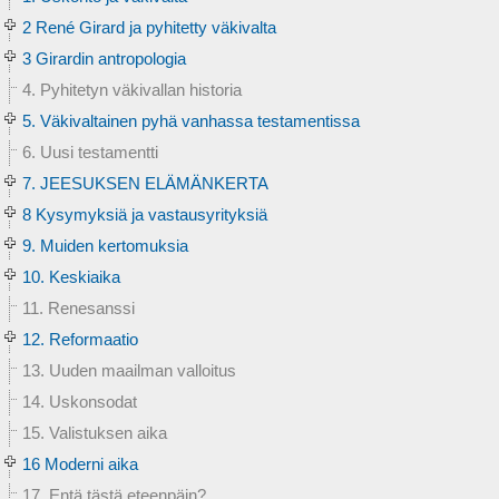
2 René Girard ja pyhitetty väkivalta
3 Girardin antropologia
4. Pyhitetyn väkivallan historia
5. Väkivaltainen pyhä vanhassa testamentissa
6. Uusi testamentti
7. JEESUKSEN ELÄMÄNKERTA
8 Kysymyksiä ja vastausyrityksiä
9. Muiden kertomuksia
10. Keskiaika
11. Renesanssi
12. Reformaatio
13. Uuden maailman valloitus
14. Uskonsodat
15. Valistuksen aika
16 Moderni aika
17. Entä tästä eteenpäin?