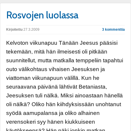
Rosvojen luolassa
Kirjoitettu
27.3.2009
3 kommenttia
Kelvoton viikunapuu Tänään Jeesus pääsisi
tekemään, mitä hän ilmeisesti oli pitkään
suunnitellut, mutta matkalla temppeliin tapahtui
outo välikohtaus vihaisen Jeesuksen ja
viattoman viikunapuun välillä. Kun he
seuraavana päivänä lähtivät Betaniasta,
Jeesuksen tuli nälkä. Miksi ainoastaan hänellä
oli nälkä? Oliko hän kiihdyksissään unohtanut
syödä aamupalansa ja oliko alhainen
verensokeri syy hänen kiukkuiseen
käytökseensä? Hän näki jonkin matkan