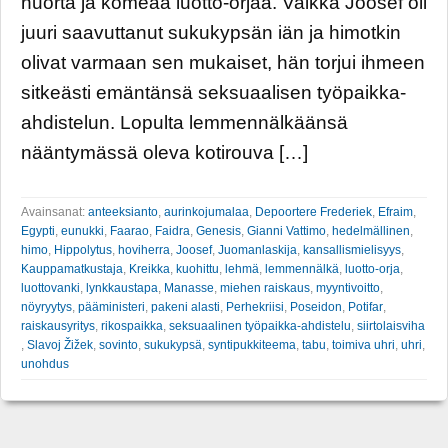
nuorta ja komeaa luotto-orjaa. Vaikka Joosef oli
juuri saavuttanut sukukypsän iän ja himotkin
olivat varmaan sen mukaiset, hän torjui ihmeen
sitkeästi emäntänsä seksuaalisen työpaikka-
ahdistelun. Lopulta lemmennälkäänsä
nääntymässä oleva kotirouva […]
Avainsanat:
anteeksianto
,
aurinkojumalaa
,
Depoortere Frederiek
,
Efraim
,
Egypti
,
eunukki
,
Faarao
,
Faidra
,
Genesis
,
Gianni Vattimo
,
hedelmällinen
,
himo
,
Hippolytus
,
hoviherra
,
Joosef
,
Juomanlaskija
,
kansallismielisyys
,
Kauppamatkustaja
,
Kreikka
,
kuohittu
,
lehmä
,
lemmennälkä
,
luotto-orja
,
luottovanki
,
lynkkaustapa
,
Manasse
,
miehen raiskaus
,
myyntivoitto
,
nöyryytys
,
pääministeri
,
pakeni alasti
,
Perhekriisi
,
Poseidon
,
Potifar
,
raiskausyritys
,
rikospaikka
,
seksuaalinen työpaikka-ahdistelu
,
siirtolaisviha
,
Slavoj Žižek
,
sovinto
,
sukukypsä
,
syntipukkiteema
,
tabu
,
toimiva uhri
,
uhri
,
unohdus