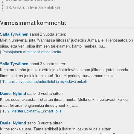
18. Girardin teorian kritiikkiä
Viimeisimmät kommentit
Salla Tyrväinen
sanoi
2 vuotta sitten:
Mietin uhriverta, jota "Vanhassa liitossa" juotettiin Jumalalle. Hienosäätöä on
siinä, että veri, olipa ihmisen tai eläimen, kantoi henkeä, pu...
⌊
Painajainen viimeisellä ehtoollisella
Salla Tyrväinen
sanoi
3 vuotta sitten:
Kirjoitan tämän jo sukuluetteloja käsittelevän jakson jälkeen, jottei unohdu -
lämmin kiitos joululukemisista! Ruut ei pyrkinyt turvaamaan suink...
⌊
Tuhansien vuosien sukuluettelot ja mykistävä enkeli
Daniel Nylund
sanoi
3 vuotta sitten:
Kiitos suosituksesta. Tutustun ilman muuta. Mulla onkin luultavasti kaikki
muut Girardin englanniksi ilmestyneet kirjat....
⌊
16.9. Meister Eckhart & Eckhart Tolle
Daniel Nylund
sanoi
3 vuotta sitten:
Kiitos rohkaisusta. Tämä artikkeli julkaistiin joskus vuosia sitten