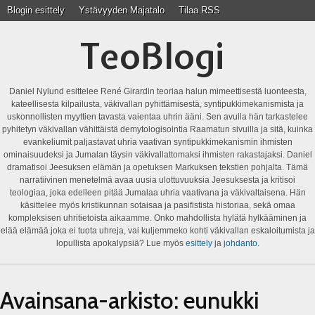
Blogin esittely
Ystävyyden Majatalo
Tilaa RSS
TeoBlogi
Daniel Nylund esittelee René Girardin teoriaa halun mimeettisestä luonteesta,
kateellisesta kilpailusta, väkivallan pyhittämisestä, syntipukkimekanismista ja
uskonnollisten myyttien tavasta vaientaa uhrin ääni. Sen avulla hän tarkastelee
pyhitetyn väkivallan vähittäistä demytologisointia Raamatun sivuilla ja sitä, kuinka
evankeliumit paljastavat uhria vaativan syntipukkimekanismin ihmisten
ominaisuudeksi ja Jumalan täysin väkivallattomaksi ihmisten rakastajaksi. Daniel
dramatisoi Jeesuksen elämän ja opetuksen Markuksen tekstien pohjalta. Tämä
narratiivinen menetelmä avaa uusia ulottuvuuksia Jeesuksesta ja kritisoi
teologiaa, joka edelleen pitää Jumalaa uhria vaativana ja väkivaltaisena. Hän
käsittelee myös kristikunnan sotaisaa ja pasifistista historiaa, sekä omaa
kompleksisen uhritietoista aikaamme. Onko mahdollista hylätä hylkääminen ja
elää elämää joka ei tuota uhreja, vai kuljemmeko kohti väkivallan eskaloitumista ja
lopullista apokalypsiä? Lue myös
esittely
ja
johdanto
.
Avainsana-arkisto:
eunukki