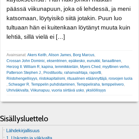
päässä viikunapuun, joka oli lehdessä, ja meni
katsomaan, löytyisikö siitä jotakin. Puun luo
tultuaan hän ei kuitenkaan löytänyt muuta kuin
lehtiä, sillä vielä ei […]
Avainsanat:
Akers Keith
,
Alison James
,
Borg Marcus
,
Crossan John Dominic
,
eksentrinen
,
epäkesko
,
eunukki
,
fanaattinen
,
Herzog II. William R
,
kapina
,
lemmikkieläin
,
Myers Ched
,
myyttinen verho
,
Patterson Stephen J.
,
Prostituoitu
,
rahanvaihtaja
,
raportti
,
Riistohengellisyys
,
riistokapitalismi
,
rituaalinen etäännyttäjä
,
rosvojen luola
,
Schwager R
,
Temppelin puhdistaminen
,
Temppeliraha
,
temppelivero
,
Uhriväkivalta
,
Viikunapuu
,
vuoria siirtävä usko
,
yksilöllisyys
Sisällysluettelo
Lähdekirjallisuus
1. Uskonto ja väkivalta