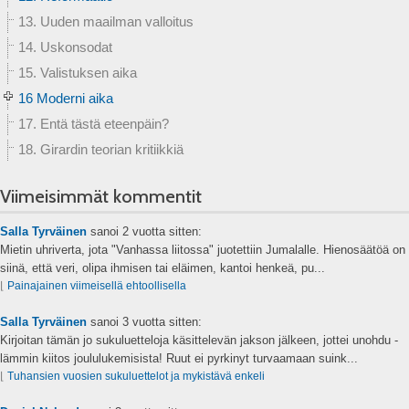
13. Uuden maailman valloitus
14. Uskonsodat
15. Valistuksen aika
16 Moderni aika
17. Entä tästä eteenpäin?
18. Girardin teorian kritiikkiä
Viimeisimmät kommentit
Salla Tyrväinen
sanoi
2 vuotta sitten:
Mietin uhriverta, jota "Vanhassa liitossa" juotettiin Jumalalle. Hienosäätöä on
siinä, että veri, olipa ihmisen tai eläimen, kantoi henkeä, pu...
⌊
Painajainen viimeisellä ehtoollisella
Salla Tyrväinen
sanoi
3 vuotta sitten:
Kirjoitan tämän jo sukuluetteloja käsittelevän jakson jälkeen, jottei unohdu -
lämmin kiitos joululukemisista! Ruut ei pyrkinyt turvaamaan suink...
⌊
Tuhansien vuosien sukuluettelot ja mykistävä enkeli