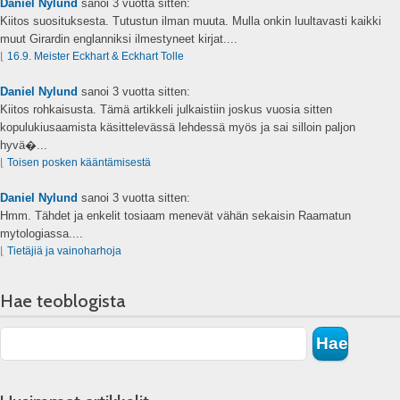
Daniel Nylund
sanoi
3 vuotta sitten:
Kiitos suosituksesta. Tutustun ilman muuta. Mulla onkin luultavasti kaikki
muut Girardin englanniksi ilmestyneet kirjat....
⌊
16.9. Meister Eckhart & Eckhart Tolle
Daniel Nylund
sanoi
3 vuotta sitten:
Kiitos rohkaisusta. Tämä artikkeli julkaistiin joskus vuosia sitten
kopulukiusaamista käsittelevässä lehdessä myös ja sai silloin paljon
hyvä�...
⌊
Toisen posken kääntämisestä
Daniel Nylund
sanoi
3 vuotta sitten:
Hmm. Tähdet ja enkelit tosiaam menevät vähän sekaisin Raamatun
mytologiassa....
⌊
Tietäjiä ja vainoharhoja
Hae teoblogista