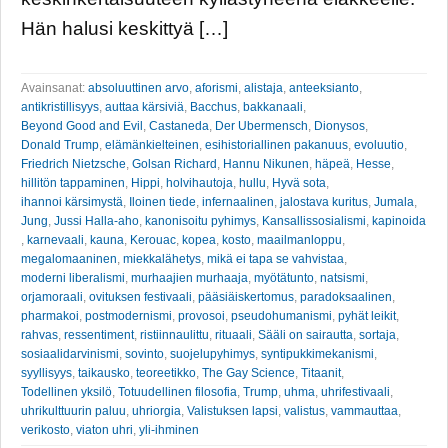
Hän halusi keskittyä […]
Avainsanat:
absoluuttinen arvo
,
aforismi
,
alistaja
,
anteeksianto
,
antikristillisyys
,
auttaa kärsiviä
,
Bacchus
,
bakkanaali
,
Beyond Good and Evil
,
Castaneda
,
Der Ubermensch
,
Dionysos
,
Donald Trump
,
elämänkielteinen
,
esihistoriallinen pakanuus
,
evoluutio
,
Friedrich Nietzsche
,
Golsan Richard
,
Hannu Nikunen
,
häpeä
,
Hesse
,
hillitön tappaminen
,
Hippi
,
holvihautoja
,
hullu
,
Hyvä sota
,
ihannoi kärsimystä
,
Iloinen tiede
,
infernaalinen
,
jalostava kuritus
,
Jumala
,
Jung
,
Jussi Halla-aho
,
kanonisoitu pyhimys
,
Kansallissosialismi
,
kapinoida
,
karnevaali
,
kauna
,
Kerouac
,
kopea
,
kosto
,
maailmanloppu
,
megalomaaninen
,
miekkalähetys
,
mikä ei tapa se vahvistaa
,
moderni liberalismi
,
murhaajien murhaaja
,
myötätunto
,
natsismi
,
orjamoraali
,
ovituksen festivaali
,
pääsiäiskertomus
,
paradoksaalinen
,
pharmakoi
,
postmodernismi
,
provosoi
,
pseudohumanismi
,
pyhät leikit
,
rahvas
,
ressentiment
,
ristiinnaulittu
,
rituaali
,
Sääli on sairautta
,
sortaja
,
sosiaalidarvinismi
,
sovinto
,
suojelupyhimys
,
syntipukkimekanismi
,
syyllisyys
,
taikausko
,
teoreetikko
,
The Gay Science
,
Titaanit
,
Todellinen yksilö
,
Totuudellinen filosofia
,
Trump
,
uhma
,
uhrifestivaali
,
uhrikulttuurin paluu
,
uhriorgia
,
Valistuksen lapsi
,
valistus
,
vammauttaa
,
verikosto
,
viaton uhri
,
yli-ihminen