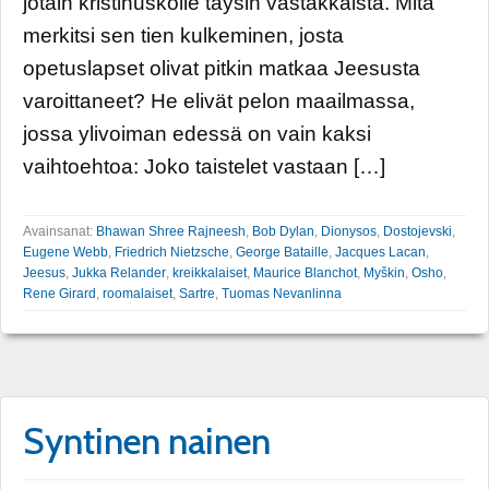
jotain kristinuskolle täysin vastakkaista. Mitä
merkitsi sen tien kulkeminen, josta
opetuslapset olivat pitkin matkaa Jeesusta
varoittaneet? He elivät pelon maailmassa,
jossa ylivoiman edessä on vain kaksi
vaihtoehtoa: Joko taistelet vastaan […]
Avainsanat:
Bhawan Shree Rajneesh
,
Bob Dylan
,
Dionysos
,
Dostojevski
,
Eugene Webb
,
Friedrich Nietzsche
,
George Bataille
,
Jacques Lacan
,
Jeesus
,
Jukka Relander
,
kreikkalaiset
,
Maurice Blanchot
,
Myškin
,
Osho
,
Rene Girard
,
roomalaiset
,
Sartre
,
Tuomas Nevanlinna
Syntinen nainen