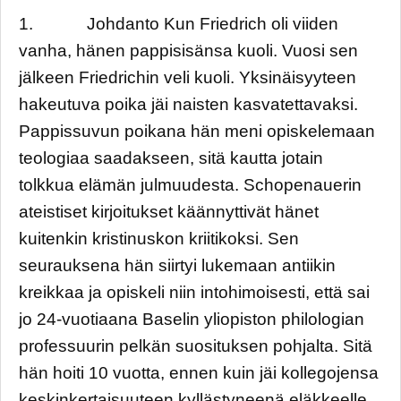
1. Johdanto Kun Friedrich oli viiden
vanha, hänen pappisisänsa kuoli. Vuosi sen
jälkeen Friedrichin veli kuoli. Yksinäisyyteen
hakeutuva poika jäi naisten kasvatettavaksi.
Pappissuvun poikana hän meni opiskelemaan
teologiaa saadakseen, sitä kautta jotain
tolkkua elämän julmuudesta. Schopenauerin
ateistiset kirjoitukset käännyttivät hänet
kuitenkin kristinuskon kriitikoksi. Sen
seurauksena hän siirtyi lukemaan antiikin
kreikkaa ja opiskeli niin intohimoisesti, että sai
jo 24-vuotiaana Baselin yliopiston philologian
professuurin pelkän suosituksen pohjalta. Sitä
hän hoiti 10 vuotta, ennen kuin jäi kollegojensa
keskinkertaisuuteen kyllästyneenä eläkkeelle.