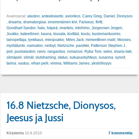
Avainsanat:
alaston
,
anteeksianto
,
aviorikos
,
Carey Greg
,
Daniel
,
Dionysos
,
draama
,
dramaturgiaa
,
ensimmäinen kivi
,
Fariseus
,
flirtti
,
Goodhart Sandor
,
halu
,
häpeä
,
imartelu
,
intohimo
,
Jorgensen Jorgen
,
Joukko
,
kateellinen
,
kauna
,
kiusata
,
kivittää
,
koulu
,
kuolemantuomio
,
lainopettaja
,
lynkkaus
,
miesjoukko
,
Miles Jack
,
mimeettinen malli
,
Mooses
,
myötätunto
,
naimaton
,
neitsyt
,
Nietzsche
,
paniikki
,
Patterson Stephen J.
,
peli
,
puolialaston
,
raivo
,
rangaistus
,
romanssi
,
Ryba Tom
,
seksi
,
sharia-laki
,
silmäpeli
,
silmät
,
slutshaming
,
status
,
sukupuoliyhteys
,
susanna
,
synnit
,
tarina
,
vastuu
,
vihan peili
,
vimma
,
Williams James
,
yksilöllisyys
16.8 Nietzsche, Dionysos,
Jeesus ja Jussi
Kirjoitettu
10.8.2010
7 kommenttia