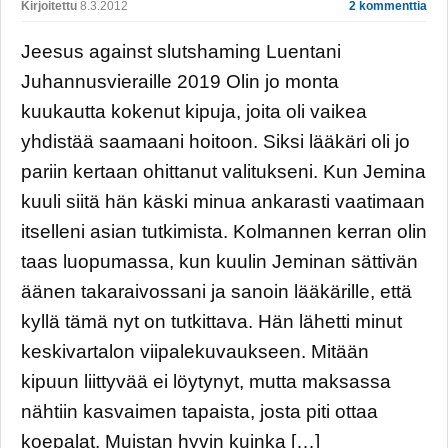
Kirjoitettu
8.3.2012
2 kommenttia
Jeesus against slutshaming Luentani
Juhannusvieraille 2019 Olin jo monta
kuukautta kokenut kipuja, joita oli vaikea
yhdistää saamaani hoitoon. Siksi lääkäri oli jo
pariin kertaan ohittanut valitukseni. Kun Jemina
kuuli siitä hän käski minua ankarasti vaatimaan
itselleni asian tutkimista. Kolmannen kerran olin
taas luopumassa, kun kuulin Jeminan sättivän
äänen takaraivossani ja sanoin lääkärille, että
kyllä tämä nyt on tutkittava. Hän lähetti minut
keskivartalon viipalekuvaukseen. Mitään
kipuun liittyvää ei löytynyt, mutta maksassa
nähtiin kasvaimen tapaista, josta piti ottaa
koepalat. Muistan hyvin kuinka […]