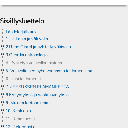
Sisällysluettelo
Lähdekirjallisuus
1. Uskonto ja väkivalta
2 René Girard ja pyhitetty väkivalta
3 Girardin antropologia
4. Pyhitetyn väkivallan historia
5. Väkivaltainen pyhä vanhassa testamentissa
6. Uusi testamentti
7. JEESUKSEN ELÄMÄNKERTA
8 Kysymyksiä ja vastausyrityksiä
9. Muiden kertomuksia
10. Keskiaika
11. Renesanssi
12. Reformaatio