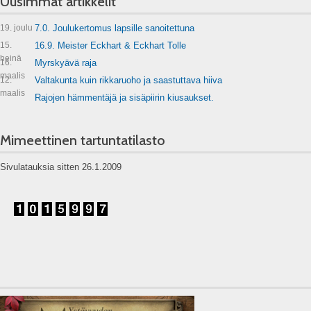
Uusimmat artikkelit
19. joulu
7.0. Joulukertomus lapsille sanoitettuna
15.
16.9. Meister Eckhart & Eckhart Tolle
heinä
16.
Myrskyävä raja
maalis
12.
Valtakunta kuin rikkaruoho ja saastuttava hiiva
maalis
Rajojen hämmentäjä ja sisäpiirin kiusaukset.
Mimeettinen tartuntatilasto
Sivulatauksia sitten 26.1.2009