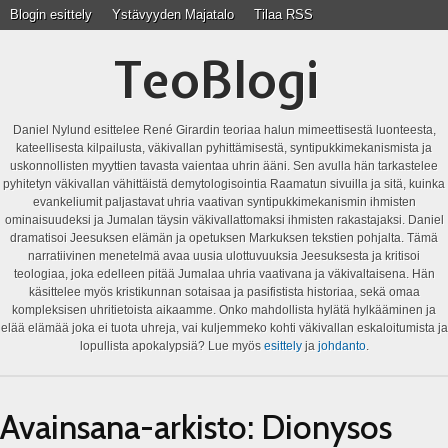
Blogin esittely
Ystävyyden Majatalo
Tilaa RSS
TeoBlogi
Daniel Nylund esittelee René Girardin teoriaa halun mimeettisestä luonteesta,
kateellisesta kilpailusta, väkivallan pyhittämisestä, syntipukkimekanismista ja
uskonnollisten myyttien tavasta vaientaa uhrin ääni. Sen avulla hän tarkastelee
pyhitetyn väkivallan vähittäistä demytologisointia Raamatun sivuilla ja sitä, kuinka
evankeliumit paljastavat uhria vaativan syntipukkimekanismin ihmisten
ominaisuudeksi ja Jumalan täysin väkivallattomaksi ihmisten rakastajaksi. Daniel
dramatisoi Jeesuksen elämän ja opetuksen Markuksen tekstien pohjalta. Tämä
narratiivinen menetelmä avaa uusia ulottuvuuksia Jeesuksesta ja kritisoi
teologiaa, joka edelleen pitää Jumalaa uhria vaativana ja väkivaltaisena. Hän
käsittelee myös kristikunnan sotaisaa ja pasifistista historiaa, sekä omaa
kompleksisen uhritietoista aikaamme. Onko mahdollista hylätä hylkääminen ja
elää elämää joka ei tuota uhreja, vai kuljemmeko kohti väkivallan eskaloitumista ja
lopullista apokalypsiä? Lue myös
esittely
ja
johdanto
.
Avainsana-arkisto:
Dionysos