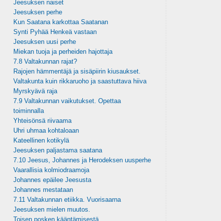
Jeesuksen naiset
Jeesuksen perhe
Kun Saatana karkottaa Saatanan
Synti Pyhää Henkeä vastaan
Jeesuksen uusi perhe
Miekan tuoja ja perheiden hajottaja
7.8 Valtakunnan rajat?
Rajojen hämmentäjä ja sisäpiirin kiusaukset.
Valtakunta kuin rikkaruoho ja saastuttava hiiva
Myrskyävä raja
7.9 Valtakunnan vaikutukset. Opettaa
toiminnalla
Yhteisönsä riivaama
Uhri uhmaa kohtaloaan
Kateellinen kotikylä
Jeesuksen paljastama saatana
7.10 Jeesus, Johannes ja Herodeksen uusperhe
Vaarallisia kolmiodraamoja
Johannes epäilee Jeesusta
Johannes mestataan
7.11 Valtakunnan etiikka. Vuorisaarna
Jeesuksen mielen muutos.
Toisen posken kääntämisestä