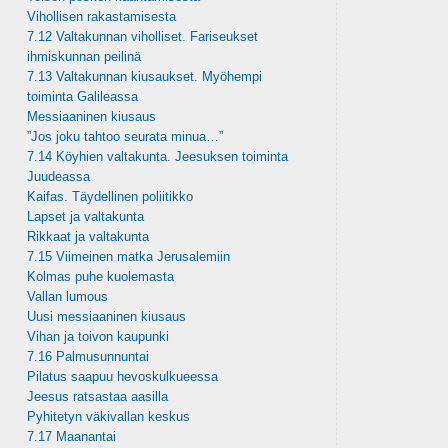
Vihollisen rakastamisesta
7.12 Valtakunnan viholliset. Fariseukset
ihmiskunnan peilinä
7.13 Valtakunnan kiusaukset. Myöhempi
toiminta Galileassa
Messiaaninen kiusaus
”Jos joku tahtoo seurata minua…”
7.14 Köyhien valtakunta. Jeesuksen toiminta
Juudeassa
Kaifas. Täydellinen poliitikko
Lapset ja valtakunta
Rikkaat ja valtakunta
7.15 Viimeinen matka Jerusalemiin
Kolmas puhe kuolemasta
Vallan lumous
Uusi messiaaninen kiusaus
Vihan ja toivon kaupunki
7.16 Palmusunnuntai
Pilatus saapuu hevoskulkueessa
Jeesus ratsastaa aasilla
Pyhitetyn väkivallan keskus
7.17 Maanantai