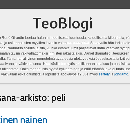
TeoBlogi
 René Girardin teoriaa halun mimeettisestä luonteesta, kateellisesta kilpailusta, vä
a ja uskonnollisten myyttien tavasta vaientaa uhrin ääni. Sen avulla hän tarkastele
ntia Raamatun sivuilla ja sitä, kuinka evankeliumit paljastavat uhria vaativan syn
malan täysin väkivallattomaksi ihmisten rakastajaksi. Daniel dramatisoi Jeesukse
lta. Tämä narratiivinen menetelmä avaa uusia ulottuvuuksia Jeesuksesta ja kritisoi
aativana ja väkivaltaisena. Hän käsittelee myös kristikunnan sotaisaa ja pasifistist
ta aikaamme. Onko mahdollista hylätä hylkääminen ja elää elämää joka ei tuota uhr
väkivallan eskaloitumista ja lopullista apokalypsiä? Lue myös
esittely
ja
johdanto
.
sana-arkisto:
peli
inen nainen