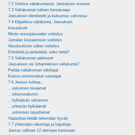
7.2 Unelma valtakunnasta. Jeesuksen nuoruus
7.3 Valtakunnan tulinen tienraivaaja
Jeesuksen identiteetti ja kutsumus vahvistuu
7.4 Kilpaileva valtakunta. Jeesuksen
kiusaukset.
Minän ensisijaisuuden viettelys.
Jumalan kiusaamisen viettelys
Absoluuttisen vallan viettelys
Enkeleitä ja perkeleitä, onko heitä?
7.5 Valtakunnan aakkoset
Jeesuksen vai Johanneksen valtakunta?
Pettää valtakunnan odottajat
Kutsuu ensimmäiset seuraajat
7.6 Jeesus kohtaa…
…uskonnon riivaamat
…inhomoralismin
…hylkäävän uskonnon
…yhteisön hylkäämät
…uskonnon orjuuttamat
Vapauttaa heidät tekemään hyvää
7.7 yhteisöjen rakentaja ja hajoittaja
Jeesus valitsee 12 olemaan kanssaan