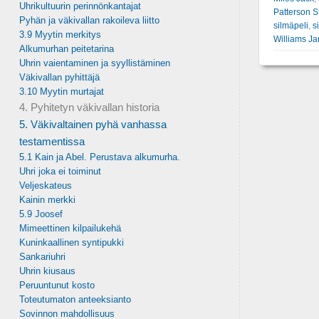
Uhrikultuurin perinnönkantajat
Patterson S
Pyhän ja väkivallan rakoileva liitto
silmäpeli
,
s
3.9 Myytin merkitys
Williams J
Alkumurhan peitetarina
Uhrin vaientaminen ja syyllistäminen
Väkivallan pyhittäjä
3.10 Myytin murtajat
4. Pyhitetyn väkivallan historia
5. Väkivaltainen pyhä vanhassa
testamentissa
5.1 Kain ja Abel. Perustava alkumurha.
Uhri joka ei toiminut
Veljeskateus
Kainin merkki
5.9 Joosef
Mimeettinen kilpailukehä
Kuninkaallinen syntipukki
Sankariuhri
Uhrin kiusaus
Peruuntunut kosto
Toteutumaton anteeksianto
Sovinnon mahdollisuus