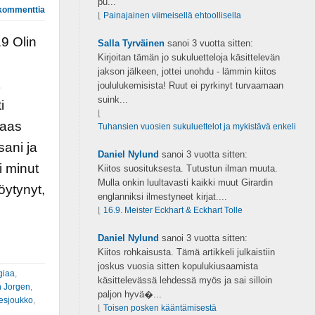
pu...
kommenttia
⌊
Painajainen viimeisellä ehtoollisella
9 Olin
Salla Tyrväinen
sanoi
3 vuotta sitten:
Kirjoitan tämän jo sukuluetteloja käsittelevän
jakson jälkeen, jottei unohdu - lämmin kiitos
joululukemisista! Ruut ei pyrkinyt turvaamaan
suink...
i
⌊
taas
Tuhansien vuosien sukuluettelot ja mykistävä enkeli
ani ja
Daniel Nylund
sanoi
3 vuotta sitten:
i minut
Kiitos suosituksesta. Tutustun ilman muuta.
Mulla onkin luultavasti kaikki muut Girardin
öytynyt,
englanniksi ilmestyneet kirjat....
⌊
16.9. Meister Eckhart & Eckhart Tolle
Daniel Nylund
sanoi
3 vuotta sitten:
Kiitos rohkaisusta. Tämä artikkeli julkaistiin
joskus vuosia sitten kopulukiusaamista
giaa
,
käsittelevässä lehdessä myös ja sai silloin
 Jorgen
,
paljon hyvä�...
esjoukko
,
⌊
Toisen posken kääntämisestä