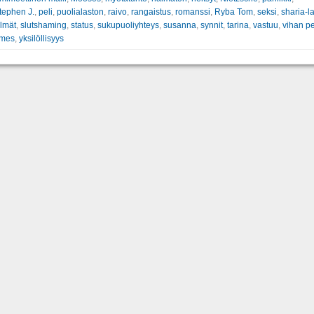
tephen J.
,
peli
,
puolialaston
,
raivo
,
rangaistus
,
romanssi
,
Ryba Tom
,
seksi
,
sharia-la
ilmät
,
slutshaming
,
status
,
sukupuoliyhteys
,
susanna
,
synnit
,
tarina
,
vastuu
,
vihan pe
ames
,
yksilöllisyys