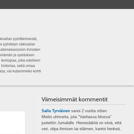
kivallan pyhittämisestä,
e pyhitetyn väkivallan
tipukkimekanismin ihmisten
n elämän ja opetuksen
 teologiaa, joka edelleen
a historiaa, sekä omaa
eja, vai kuljemmeko kohti
Viimeisimmät kommentit
Salla Tyrväinen
sanoi
2 vuotta sitten:
Mietin uhriverta, jota "Vanhassa liitossa"
juotettiin Jumalalle. Hienosäätöä on siinä, että
veri, olipa ihmisen tai eläimen, kantoi henkeä,