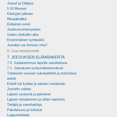
Joosef ja Oidipus
5.10 Mooses
Käskyjen jälkeen
Rituaalinälkä
Kultainen sonni
Joukkomurhamysteeri
Uuden uhrikultin alku
Ensimmäinen syntipukki
Jumalan vai ihmisen viha?
6. Uusi testamentti
7. JEESUKSEN ELÄMÄNKERTA
7.0. Joulukertomus lapsille sanoitettuna
7.1. Jeesuksen syntymäkertomukset
Tuhansien vuosien sukuluettelot ja mykistävä
enkeli
Enkeli tuli kylään ja naisten vertaistuki
Joosefin valinta
Lapsen syntymä ja paimenet
Lapsen nimeäminen ja sitten naimisiin
Tietäjiä ja vainoharhoja
Pakolaisuus ja kotiutus
Loppumietteitä