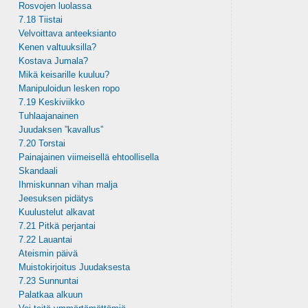
Rosvojen luolassa
7.18 Tiistai
Velvoittava anteeksianto
Kenen valtuuksilla?
Kostava Jumala?
Mikä keisarille kuuluu?
Manipuloidun lesken ropo
7.19 Keskiviikko
Tuhlaajanainen
Juudaksen ”kavallus”
7.20 Torstai
Painajainen viimeisellä ehtoollisella
Skandaali
Ihmiskunnan vihan malja
Jeesuksen pidätys
Kuulustelut alkavat
7.21 Pitkä perjantai
7.22 Lauantai
Ateismin päivä
Muistokirjoitus Juudaksesta
7.23 Sunnuntai
Palatkaa alkuun