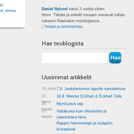
ki
,
Daniel Nylund
sanoi
3 vuotta sitten:
ili
,
vimma
,
Hmm. Tähdet ja enkelit tosiaam menevät vähän
sekaisin Raamatun mytologiassa....
⌊
Tietäjiä ja vainoharhoja
Hae teoblogista
Uusimmat artikkelit
19. joulu
7.0. Joulukertomus lapsille sanoitettuna
15.
16.9. Meister Eckhart & Eckhart Tolle
heinä
16.
Myrskyävä raja
maalis
12.
Valtakunta kuin rikkaruoho ja
maalis
saastuttava hiiva
Rajojen hämmentäjä ja sisäpiirin
kiusaukset.