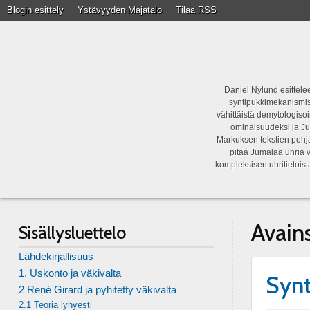
Blogin esittely
Ystävyyden Majatalo
Tilaa RSS
Daniel Nylund esittelee
syntipukkimekanismist
vähittäistä demytologisoi
ominaisuudeksi ja Ju
Markuksen tekstien pohja
pitää Jumalaa uhria v
kompleksisen uhritietois
Avain
Sisällysluettelo
Lähdekirjallisuus
1. Uskonto ja väkivalta
Synt
2 René Girard ja pyhitetty väkivalta
2.1 Teoria lyhyesti