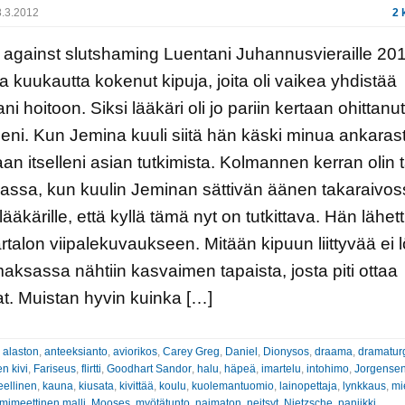
.3.2012
2 
against slutshaming Luentani Juhannusvieraille 201
a kuukautta kokenut kipuja, joita oli vaikea yhdistää
i hoitoon. Siksi lääkäri oli jo pariin kertaan ohittanut
seni. Kun Jemina kuuli siitä hän käski minua ankarast
an itselleni asian tutkimista. Kolmannen kerran olin 
ssa, kun kuulin Jeminan sättivän äänen takaraivoss
ääkärille, että kyllä tämä nyt on tutkittava. Hän lähett
rtalon viipalekuvaukseen. Mitään kipuun liittyvää ei l
aksassa nähtiin kasvaimen tapaista, josta piti ottaa
t. Muistan hyvin kuinka […]
:
alaston
,
anteeksianto
,
aviorikos
,
Carey Greg
,
Daniel
,
Dionysos
,
draama
,
dramatur
n kivi
,
Fariseus
,
flirtti
,
Goodhart Sandor
,
halu
,
häpeä
,
imartelu
,
intohimo
,
Jorgensen
eellinen
,
kauna
,
kiusata
,
kivittää
,
koulu
,
kuolemantuomio
,
lainopettaja
,
lynkkaus
,
mi
mimeettinen malli
,
Mooses
,
myötätunto
,
naimaton
,
neitsyt
,
Nietzsche
,
paniikki
,