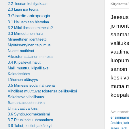
2.2 Teorian kehityskaari
Kirjoitettu
8
2.3 Liian iso teoria
3 Girardin antropologia
Jeesus 
3.1 Haluamisen historiaa
jo mont
3.2 Mikä ihmeen mimesis?
3.3 Mimeettinen halu
saamaan
Mimeettinen identiteetti
valituk
Myötäsyntyinen taipumus
Nuoret matkivat
vaatima
Aikuisten salainen mimesis
luopuma
3.4 Kilpailevat halut
Malli muuttuu kilpailijaksi
sanoin l
Kaksoissidos
keskiva
Läheinen etäisyys
3.5 Mimesis sodan lähteenä
mutta m
Viholliset muuttuvat toistensa peilikuviksi
koepala
Sokaiseva vihollisuus
Samanlaisuuden uhka
Uhria vaativa kriisi
Avainsanat
3.6 Syntipukkimekanismi
ensimmäine
3.7 Ritualisoitu uhraaminen
Joukko
,
kat
3.8 Tabut, kiellot ja käskyt
Miles Jack
,