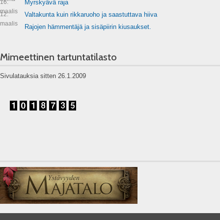
16.
Myrskyävä raja
maalis
12.
Valtakunta kuin rikkaruoho ja saastuttava hiiva
maalis
Rajojen hämmentäjä ja sisäpiirin kiusaukset.
Mimeettinen tartuntatilasto
Sivulatauksia sitten 26.1.2009