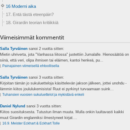
16 Moderni aika
17. Entä tästä eteenpäin?
18. Girardin teorian kritiikkiä
Viimeisimmät kommentit
Salla Tyrväinen
sanoi
2 vuotta sitten:
Mietin uhriverta, jota "Vanhassa liitossa" juotettiin Jumalalle. Hienosäätöä on
siinä, että veri, olipa ihmisen tai eläimen, kantoi henkeä, pu...
⌊
Painajainen viimeisellä ehtoollisella
Salla Tyrväinen
sanoi
3 vuotta sitten:
Kirjoitan tämän jo sukuluetteloja käsittelevän jakson jälkeen, jottei unohdu -
lämmin kiitos joululukemisista! Ruut ei pyrkinyt turvaamaan suink...
⌊
Tuhansien vuosien sukuluettelot ja mykistävä enkeli
Daniel Nylund
sanoi
3 vuotta sitten:
Kiitos suosituksesta. Tutustun ilman muuta. Mulla onkin luultavasti kaikki
muut Girardin englanniksi ilmestyneet kirjat....
⌊
16.9. Meister Eckhart & Eckhart Tolle