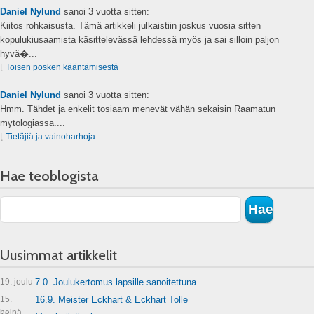
Daniel Nylund
sanoi
3 vuotta sitten:
Kiitos rohkaisusta. Tämä artikkeli julkaistiin joskus vuosia sitten
kopulukiusaamista käsittelevässä lehdessä myös ja sai silloin paljon
hyvä�...
⌊
Toisen posken kääntämisestä
Daniel Nylund
sanoi
3 vuotta sitten:
Hmm. Tähdet ja enkelit tosiaam menevät vähän sekaisin Raamatun
mytologiassa....
⌊
Tietäjiä ja vainoharhoja
Hae teoblogista
Uusimmat artikkelit
19. joulu
7.0. Joulukertomus lapsille sanoitettuna
15.
16.9. Meister Eckhart & Eckhart Tolle
heinä