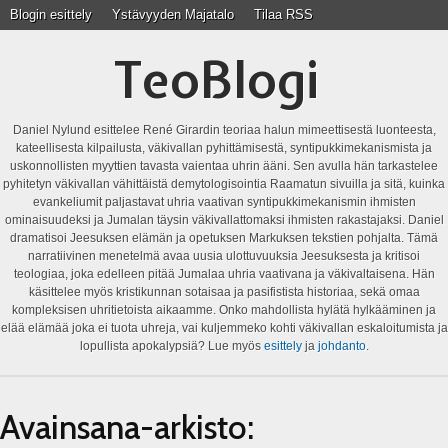
Blogin esittely
Ystävyyden Majatalo
Tilaa RSS
TeoBlogi
Daniel Nylund esittelee René Girardin teoriaa halun mimeettisestä luonteesta,
kateellisesta kilpailusta, väkivallan pyhittämisestä, syntipukkimekanismista ja
uskonnollisten myyttien tavasta vaientaa uhrin ääni. Sen avulla hän tarkastelee
pyhitetyn väkivallan vähittäistä demytologisointia Raamatun sivuilla ja sitä, kuinka
evankeliumit paljastavat uhria vaativan syntipukkimekanismin ihmisten
ominaisuudeksi ja Jumalan täysin väkivallattomaksi ihmisten rakastajaksi. Daniel
dramatisoi Jeesuksen elämän ja opetuksen Markuksen tekstien pohjalta. Tämä
narratiivinen menetelmä avaa uusia ulottuvuuksia Jeesuksesta ja kritisoi
teologiaa, joka edelleen pitää Jumalaa uhria vaativana ja väkivaltaisena. Hän
käsittelee myös kristikunnan sotaisaa ja pasifistista historiaa, sekä omaa
kompleksisen uhritietoista aikaamme. Onko mahdollista hylätä hylkääminen ja
elää elämää joka ei tuota uhreja, vai kuljemmeko kohti väkivallan eskaloitumista ja
lopullista apokalypsiä? Lue myös
esittely
ja
johdanto
.
Avainsana-arkisto: