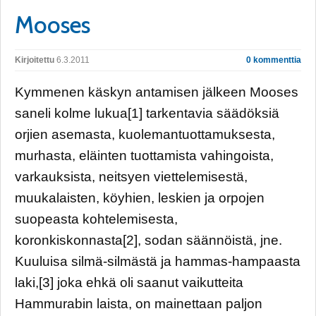
Mooses
Kirjoitettu
6.3.2011
0 kommenttia
Kymmenen käskyn antamisen jälkeen Mooses
saneli kolme lukua[1] tarkentavia säädöksiä
orjien asemasta, kuolemantuottamuksesta,
murhasta, eläinten tuottamista vahingoista,
varkauksista, neitsyen viettelemisestä,
muukalaisten, köyhien, leskien ja orpojen
suopeasta kohtelemisesta,
koronkiskonnasta[2], sodan säännöistä, jne.
Kuuluisa silmä-silmästä ja hammas-hampaasta
laki,[3] joka ehkä oli saanut vaikutteita
Hammurabin laista, on mainettaan paljon