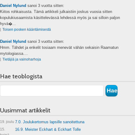
Daniel Nylund
sanoi
3 vuotta sitten:
Kiitos rohkaisusta. Tämä artikkeli julkaistiin joskus vuosia sitten
kopulukiusaamista käsittelevässä lehdessä myös ja sai silloin paljon
hyvä�...
⌊
Toisen posken kääntämisestä
Daniel Nylund
sanoi
3 vuotta sitten:
Hmm. Tähdet ja enkelit tosiaam menevät vähän sekaisin Raamatun
mytologiassa....
⌊
Tietäjiä ja vainoharhoja
Hae teoblogista
Uusimmat artikkelit
19. joulu
7.0. Joulukertomus lapsille sanoitettuna
15.
16.9. Meister Eckhart & Eckhart Tolle