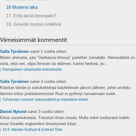
16 Moderni aika
17. Entä tästä eteenpäin?
18. Girardin teorian kritiikkiä
Viimeisimmät kommentit
Salla Tyrväinen
sanoi
2 vuotta sitten:
Mietin uhriverta, jota "Vanhassa liitossa" juotettiin Jumalalle. Hienosäätöä on
siinä, että veri, olipa ihmisen tai eläimen, kantoi henkeä, pu...
⌊
Painajainen viimeisellä ehtoollisella
Salla Tyrväinen
sanoi
3 vuotta sitten:
Kirjoitan tämän jo sukuluetteloja käsittelevän jakson jälkeen, jottei unohdu -
lämmin kiitos joululukemisista! Ruut ei pyrkinyt turvaamaan suink...
⌊
Tuhansien vuosien sukuluettelot ja mykistävä enkeli
Daniel Nylund
sanoi
3 vuotta sitten:
Kiitos suosituksesta. Tutustun ilman muuta. Mulla onkin luultavasti kaikki
muut Girardin englanniksi ilmestyneet kirjat....
⌊
16.9. Meister Eckhart & Eckhart Tolle