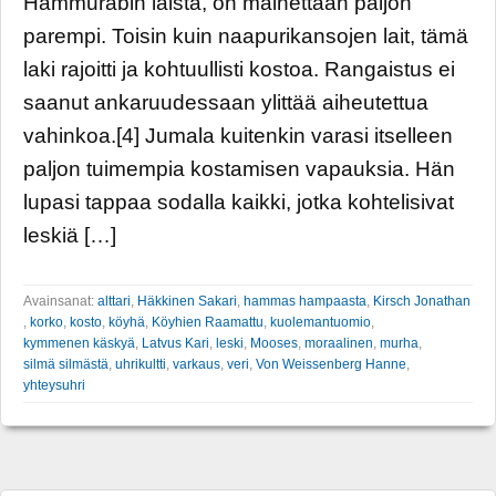
Hammurabin laista, on mainettaan paljon
parempi. Toisin kuin naapurikansojen lait, tämä
laki rajoitti ja kohtuullisti kostoa. Rangaistus ei
saanut ankaruudessaan ylittää aiheutettua
vahinkoa.[4] Jumala kuitenkin varasi itselleen
paljon tuimempia kostamisen vapauksia. Hän
lupasi tappaa sodalla kaikki, jotka kohtelisivat
leskiä […]
Avainsanat:
alttari
,
Häkkinen Sakari
,
hammas hampaasta
,
Kirsch Jonathan
,
korko
,
kosto
,
köyhä
,
Köyhien Raamattu
,
kuolemantuomio
,
kymmenen käskyä
,
Latvus Kari
,
leski
,
Mooses
,
moraalinen
,
murha
,
silmä silmästä
,
uhrikultti
,
varkaus
,
veri
,
Von Weissenberg Hanne
,
yhteysuhri