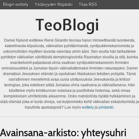
Blogin esittely
Ystävyyden Majatalo
Tilaa RSS
TeoBlogi
Daniel Nylund esittelee René Girardin teoriaa halun mimeettisestä luonteesta,
kateellisesta kilpailusta, väkivallan pyhittämisestä, syntipukkimekanismista ja
uskonnollisten myyttien tavasta vaientaa uhrin ääni. Sen avulla hän tarkastelee
pyhitetyn väkivallan vähittäistä demytologisointia Raamatun sivuilla ja sitä, kuinka
evankeliumit paljastavat uhria vaativan syntipukkimekanismin ihmisten
ominaisuudeksi ja Jumalan täysin väkivallattomaksi ihmisten rakastajaksi. Daniel
dramatisoi Jeesuksen elämän ja opetuksen Markuksen tekstien pohjalta. Tämä
narratiivinen menetelmä avaa uusia ulottuvuuksia Jeesuksesta ja kritisoi
teologiaa, joka edelleen pitää Jumalaa uhria vaativana ja väkivaltaisena. Hän
käsittelee myös kristikunnan sotaisaa ja pasifistista historiaa, sekä omaa
kompleksisen uhritietoista aikaamme. Onko mahdollista hylätä hylkääminen ja
elää elämää joka ei tuota uhreja, vai kuljemmeko kohti väkivallan eskaloitumista ja
lopullista apokalypsiä? Lue myös
esittely
ja
johdanto
.
Avainsana-arkisto:
yhteysuhri