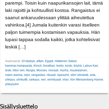
parempi. Toisin kuin naapurikansojen lait, tämä
laki rajoitti ja kohtuullisti kostoa. Rangaistus ei
saanut ankaruudessaan ylittää aiheutettua
vahinkoa.[4] Jumala kuitenkin varasi itselleen
paljon tuimempia kostamisen vapauksia. Hän
lupasi tappaa sodalla kaikki, jotka kohtelisivat
leskiä […]
Avainsanat:
10 käskyä
,
alttari
,
Egypti
,
Häkkinen Sakari
,
hammas hampaasta
,
Kirsch Jonathan
,
korko
,
kosto
,
köyhä
,
Latvus Kari
,
leski
,
liiton veri
,
liturgia
,
Mooses
,
moraali
,
murha
,
muukalainen
,
orjien asema
,
orpo
,
rangaistus
,
rituaali
,
sijaisuhri
,
silm'-silmästä
,
sota
,
uhkaus
,
uhrikultti
,
varkaus
,
veri
,
verirituaali
,
visio
,
Von Weissenberg Hanne
,
yhteysuhri
Sisällysluettelo