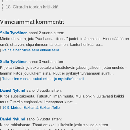
18. Girardin teorian kritiikkiä
Viimeisimmät kommentit
Salla Tyrväinen
sanoi
2 vuotta sitten:
Mietin uhriverta, jota "Vanhassa liitossa" juotettiin Jumalalle. Hienosäätöä on
siinä, että veri, olipa ihmisen tai eläimen, kantoi henkeä, pu...
⌊
Painajainen viimeisellä ehtoollisella
Salla Tyrväinen
sanoi
3 vuotta sitten:
Kirjoitan tämän jo sukuluetteloja käsittelevän jakson jälkeen, jottei unohdu -
lämmin kiitos joululukemisista! Ruut ei pyrkinyt turvaamaan suink...
⌊
Tuhansien vuosien sukuluettelot ja mykistävä enkeli
Daniel Nylund
sanoi
3 vuotta sitten:
Kiitos suosituksesta. Tutustun ilman muuta. Mulla onkin luultavasti kaikki
muut Girardin englanniksi ilmestyneet kirjat....
⌊
16.9. Meister Eckhart & Eckhart Tolle
Daniel Nylund
sanoi
3 vuotta sitten:
Kiitos rohkaisusta. Tämä artikkeli julkaistiin joskus vuosia sitten