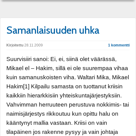
Samanlaisuuden uhka
Kirjoitettu
28.11.2009
1 kommentti
Suurvisiiri sanoi: Ei, ei, siinä olet väärässä,
Mikael el – Hakim, sillä ei ole suurempaa vihaa
kuin samanuskoisten viha. Waltari Mika, Mikael
Hakim[1] Kilpailu samasta on tuottanut kriisin
kaikkiin hierarkkisiin yhteiskuntajärjestyksiin.
Vahvimman herruuteen perustuva nokkimis- tai
naimisjärjestys rikkoutuu kun opittu halu on
kääntynyt mallia vastaan. Kriisi on vain
tilapäinen jos rakenne pysyy ja vain johtaja