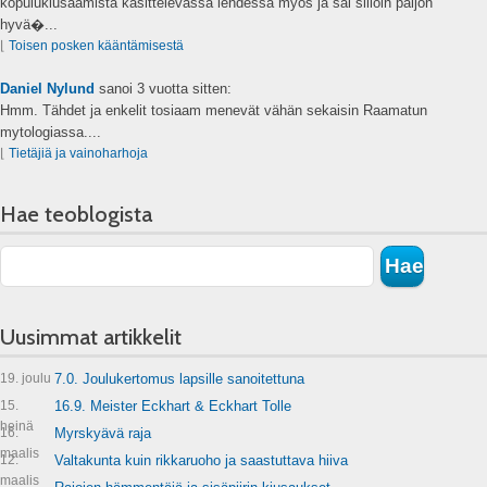
kopulukiusaamista käsittelevässä lehdessä myös ja sai silloin paljon
hyvä�...
⌊
Toisen posken kääntämisestä
Daniel Nylund
sanoi
3 vuotta sitten:
Hmm. Tähdet ja enkelit tosiaam menevät vähän sekaisin Raamatun
mytologiassa....
⌊
Tietäjiä ja vainoharhoja
Hae teoblogista
Uusimmat artikkelit
19. joulu
7.0. Joulukertomus lapsille sanoitettuna
15.
16.9. Meister Eckhart & Eckhart Tolle
heinä
16.
Myrskyävä raja
maalis
12.
Valtakunta kuin rikkaruoho ja saastuttava hiiva
maalis