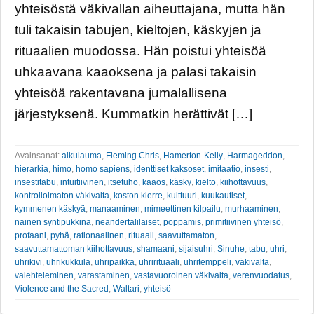
yhteisöstä väkivallan aiheuttajana, mutta hän
tuli takaisin tabujen, kieltojen, käskyjen ja
rituaalien muodossa. Hän poistui yhteisöä
uhkaavana kaaoksena ja palasi takaisin
yhteisöä rakentavana jumalallisena
järjestyksenä. Kummatkin herättivät […]
Avainsanat:
alkulauma
,
Fleming Chris
,
Hamerton-Kelly
,
Harmageddon
,
hierarkia
,
himo
,
homo sapiens
,
identtiset kaksoset
,
imitaatio
,
insesti
,
insestitabu
,
intuitiivinen
,
itsetuho
,
kaaos
,
käsky
,
kielto
,
kiihottavuus
,
kontrolloimaton väkivalta
,
koston kierre
,
kulttuuri
,
kuukautiset
,
kymmenen käskyä
,
manaaminen
,
mimeettinen kilpailu
,
murhaaminen
,
nainen syntipukkina
,
neandertalilaiset
,
poppamis
,
primitiivinen yhteisö
,
profaani
,
pyhä
,
rationaalinen
,
rituaali
,
saavuttamaton
,
saavuttamattoman kiihottavuus
,
shamaani
,
sijaisuhri
,
Sinuhe
,
tabu
,
uhri
,
uhrikivi
,
uhrikukkula
,
uhripaikka
,
uhrirituaali
,
uhritemppeli
,
väkivalta
,
valehteleminen
,
varastaminen
,
vastavuoroinen väkivalta
,
verenvuodatus
,
Violence and the Sacred
,
Waltari
,
yhteisö