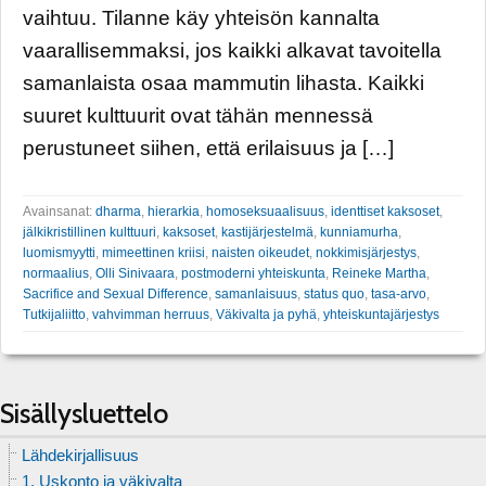
vaihtuu. Tilanne käy yhteisön kannalta
vaarallisemmaksi, jos kaikki alkavat tavoitella
samanlaista osaa mammutin lihasta. Kaikki
suuret kulttuurit ovat tähän mennessä
perustuneet siihen, että erilaisuus ja […]
Avainsanat:
dharma
,
hierarkia
,
homoseksuaalisuus
,
identtiset kaksoset
,
jälkikristillinen kulttuuri
,
kaksoset
,
kastijärjestelmä
,
kunniamurha
,
luomismyytti
,
mimeettinen kriisi
,
naisten oikeudet
,
nokkimisjärjestys
,
normaalius
,
Olli Sinivaara
,
postmoderni yhteiskunta
,
Reineke Martha
,
Sacrifice and Sexual Difference
,
samanlaisuus
,
status quo
,
tasa-arvo
,
Tutkijaliitto
,
vahvimman herruus
,
Väkivalta ja pyhä
,
yhteiskuntajärjestys
Sisällysluettelo
Lähdekirjallisuus
1. Uskonto ja väkivalta