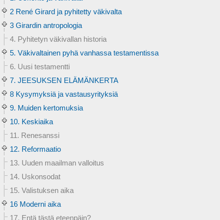
2 René Girard ja pyhitetty väkivalta
3 Girardin antropologia
4. Pyhitetyn väkivallan historia
5. Väkivaltainen pyhä vanhassa testamentissa
6. Uusi testamentti
7. JEESUKSEN ELÄMÄNKERTA
8 Kysymyksiä ja vastausyrityksiä
9. Muiden kertomuksia
10. Keskiaika
11. Renesanssi
12. Reformaatio
13. Uuden maailman valloitus
14. Uskonsodat
15. Valistuksen aika
16 Moderni aika
17. Entä tästä eteenpäin?