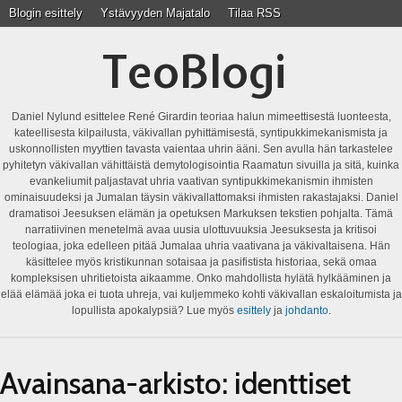
Blogin esittely
Ystävyyden Majatalo
Tilaa RSS
TeoBlogi
Daniel Nylund esittelee René Girardin teoriaa halun mimeettisestä luonteesta,
kateellisesta kilpailusta, väkivallan pyhittämisestä, syntipukkimekanismista ja
uskonnollisten myyttien tavasta vaientaa uhrin ääni. Sen avulla hän tarkastelee
pyhitetyn väkivallan vähittäistä demytologisointia Raamatun sivuilla ja sitä, kuinka
evankeliumit paljastavat uhria vaativan syntipukkimekanismin ihmisten
ominaisuudeksi ja Jumalan täysin väkivallattomaksi ihmisten rakastajaksi. Daniel
dramatisoi Jeesuksen elämän ja opetuksen Markuksen tekstien pohjalta. Tämä
narratiivinen menetelmä avaa uusia ulottuvuuksia Jeesuksesta ja kritisoi
teologiaa, joka edelleen pitää Jumalaa uhria vaativana ja väkivaltaisena. Hän
käsittelee myös kristikunnan sotaisaa ja pasifistista historiaa, sekä omaa
kompleksisen uhritietoista aikaamme. Onko mahdollista hylätä hylkääminen ja
elää elämää joka ei tuota uhreja, vai kuljemmeko kohti väkivallan eskaloitumista ja
lopullista apokalypsiä? Lue myös
esittely
ja
johdanto
.
Avainsana-arkisto:
identtiset