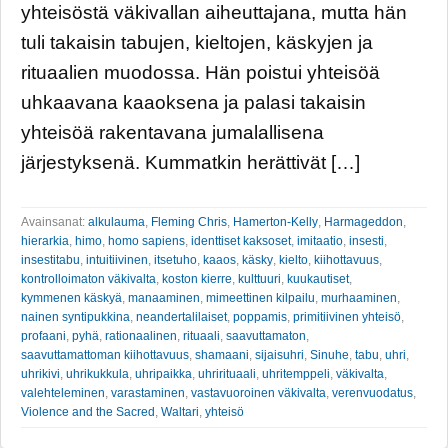
yhteisöstä väkivallan aiheuttajana, mutta hän
tuli takaisin tabujen, kieltojen, käskyjen ja
rituaalien muodossa. Hän poistui yhteisöä
uhkaavana kaaoksena ja palasi takaisin
yhteisöä rakentavana jumalallisena
järjestyksenä. Kummatkin herättivät […]
Avainsanat:
alkulauma
,
Fleming Chris
,
Hamerton-Kelly
,
Harmageddon
,
hierarkia
,
himo
,
homo sapiens
,
identtiset kaksoset
,
imitaatio
,
insesti
,
insestitabu
,
intuitiivinen
,
itsetuho
,
kaaos
,
käsky
,
kielto
,
kiihottavuus
,
kontrolloimaton väkivalta
,
koston kierre
,
kulttuuri
,
kuukautiset
,
kymmenen käskyä
,
manaaminen
,
mimeettinen kilpailu
,
murhaaminen
,
nainen syntipukkina
,
neandertalilaiset
,
poppamis
,
primitiivinen yhteisö
,
profaani
,
pyhä
,
rationaalinen
,
rituaali
,
saavuttamaton
,
saavuttamattoman kiihottavuus
,
shamaani
,
sijaisuhri
,
Sinuhe
,
tabu
,
uhri
,
uhrikivi
,
uhrikukkula
,
uhripaikka
,
uhrirituaali
,
uhritemppeli
,
väkivalta
,
valehteleminen
,
varastaminen
,
vastavuoroinen väkivalta
,
verenvuodatus
,
Violence and the Sacred
,
Waltari
,
yhteisö