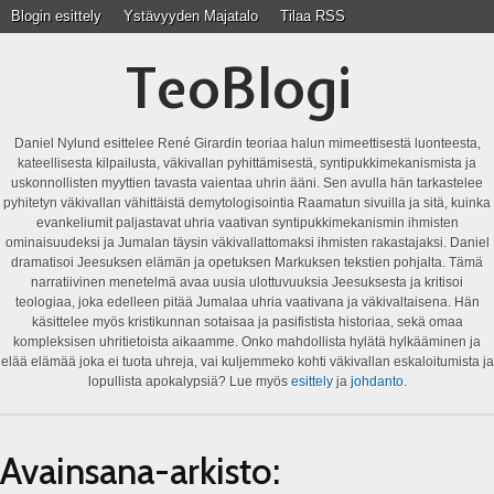
Blogin esittely
Ystävyyden Majatalo
Tilaa RSS
TeoBlogi
Daniel Nylund esittelee René Girardin teoriaa halun mimeettisestä luonteesta,
kateellisesta kilpailusta, väkivallan pyhittämisestä, syntipukkimekanismista ja
uskonnollisten myyttien tavasta vaientaa uhrin ääni. Sen avulla hän tarkastelee
pyhitetyn väkivallan vähittäistä demytologisointia Raamatun sivuilla ja sitä, kuinka
evankeliumit paljastavat uhria vaativan syntipukkimekanismin ihmisten
ominaisuudeksi ja Jumalan täysin väkivallattomaksi ihmisten rakastajaksi. Daniel
dramatisoi Jeesuksen elämän ja opetuksen Markuksen tekstien pohjalta. Tämä
narratiivinen menetelmä avaa uusia ulottuvuuksia Jeesuksesta ja kritisoi
teologiaa, joka edelleen pitää Jumalaa uhria vaativana ja väkivaltaisena. Hän
käsittelee myös kristikunnan sotaisaa ja pasifistista historiaa, sekä omaa
kompleksisen uhritietoista aikaamme. Onko mahdollista hylätä hylkääminen ja
elää elämää joka ei tuota uhreja, vai kuljemmeko kohti väkivallan eskaloitumista ja
lopullista apokalypsiä? Lue myös
esittely
ja
johdanto
.
Avainsana-arkisto: