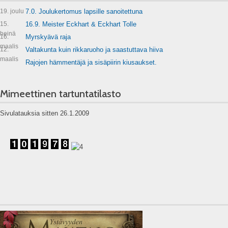
19. joulu
7.0. Joulukertomus lapsille sanoitettuna
15.
16.9. Meister Eckhart & Eckhart Tolle
heinä
16.
Myrskyävä raja
maalis
12.
Valtakunta kuin rikkaruoho ja saastuttava hiiva
maalis
Rajojen hämmentäjä ja sisäpiirin kiusaukset.
Mimeettinen tartuntatilasto
Sivulatauksia sitten 26.1.2009