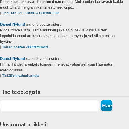
Kiitos suosituksesta. Tutustun ilman muuta. Mulla onkin luultavasti kaikki
muut Girardin englanniksi ilmestyneet kirjat....
⌊
16.9. Meister Eckhart & Eckhart Tolle
Daniel Nylund
sanoi
3 vuotta sitten:
Kiitos rohkaisusta. Tämä artikkeli julkaistiin joskus vuosia sitten
kopulukiusaamista käsittelevässä lehdessä myös ja sai silloin paljon
hyvä�...
⌊
Toisen posken kääntämisestä
Daniel Nylund
sanoi
3 vuotta sitten:
Hmm. Tähdet ja enkelit tosiaam menevät vähän sekaisin Raamatun
mytologiassa....
⌊
Tietäjiä ja vainoharhoja
Hae teoblogista
Uusimmat artikkelit