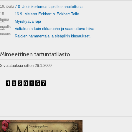
19. joulu
7.0. Joulukertomus lapsille sanoitettuna
15.
16.9. Meister Eckhart & Eckhart Tolle
heinä
16.
Myrskyävä raja
maalis
12.
Valtakunta kuin rikkaruoho ja saastuttava hiiva
maalis
Rajojen hämmentäjä ja sisäpiirin kiusaukset.
Mimeettinen tartuntatilasto
Sivulatauksia sitten 26.1.2009