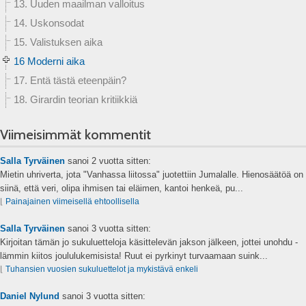
13. Uuden maailman valloitus
14. Uskonsodat
15. Valistuksen aika
16 Moderni aika
17. Entä tästä eteenpäin?
18. Girardin teorian kritiikkiä
Viimeisimmät kommentit
Salla Tyrväinen
sanoi
2 vuotta sitten:
Mietin uhriverta, jota "Vanhassa liitossa" juotettiin Jumalalle. Hienosäätöä on
siinä, että veri, olipa ihmisen tai eläimen, kantoi henkeä, pu...
⌊
Painajainen viimeisellä ehtoollisella
Salla Tyrväinen
sanoi
3 vuotta sitten:
Kirjoitan tämän jo sukuluetteloja käsittelevän jakson jälkeen, jottei unohdu -
lämmin kiitos joululukemisista! Ruut ei pyrkinyt turvaamaan suink...
⌊
Tuhansien vuosien sukuluettelot ja mykistävä enkeli
Daniel Nylund
sanoi
3 vuotta sitten: