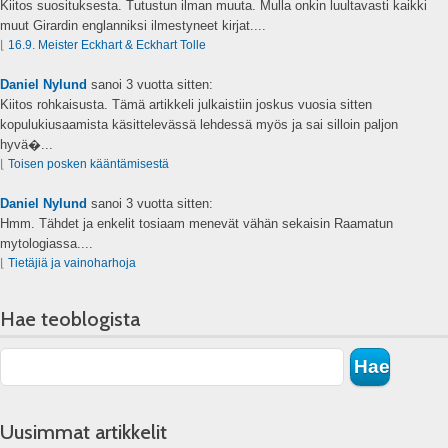
Kiitos suosituksesta. Tutustun ilman muuta. Mulla onkin luultavasti kaikki
muut Girardin englanniksi ilmestyneet kirjat....
⌊
16.9. Meister Eckhart & Eckhart Tolle
Daniel Nylund
sanoi
3 vuotta sitten:
Kiitos rohkaisusta. Tämä artikkeli julkaistiin joskus vuosia sitten
kopulukiusaamista käsittelevässä lehdessä myös ja sai silloin paljon
hyvä�...
⌊
Toisen posken kääntämisestä
Daniel Nylund
sanoi
3 vuotta sitten:
Hmm. Tähdet ja enkelit tosiaam menevät vähän sekaisin Raamatun
mytologiassa....
⌊
Tietäjiä ja vainoharhoja
Hae teoblogista
Uusimmat artikkelit