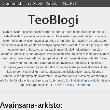
Blogin esittely
Ystävyyden Majatalo
Tilaa RSS
TeoBlogi
Daniel Nylund esittelee René Girardin teoriaa halun mimeettisestä luonteesta,
kateellisesta kilpailusta, väkivallan pyhittämisestä, syntipukkimekanismista ja
uskonnollisten myyttien tavasta vaientaa uhrin ääni. Sen avulla hän tarkastelee
pyhitetyn väkivallan vähittäistä demytologisointia Raamatun sivuilla ja sitä, kuinka
evankeliumit paljastavat uhria vaativan syntipukkimekanismin ihmisten
ominaisuudeksi ja Jumalan täysin väkivallattomaksi ihmisten rakastajaksi. Daniel
dramatisoi Jeesuksen elämän ja opetuksen Markuksen tekstien pohjalta. Tämä
narratiivinen menetelmä avaa uusia ulottuvuuksia Jeesuksesta ja kritisoi
teologiaa, joka edelleen pitää Jumalaa uhria vaativana ja väkivaltaisena. Hän
käsittelee myös kristikunnan sotaisaa ja pasifistista historiaa, sekä omaa
kompleksisen uhritietoista aikaamme. Onko mahdollista hylätä hylkääminen ja
elää elämää joka ei tuota uhreja, vai kuljemmeko kohti väkivallan eskaloitumista ja
lopullista apokalypsiä? Lue myös
esittely
ja
johdanto
.
Avainsana-arkisto: