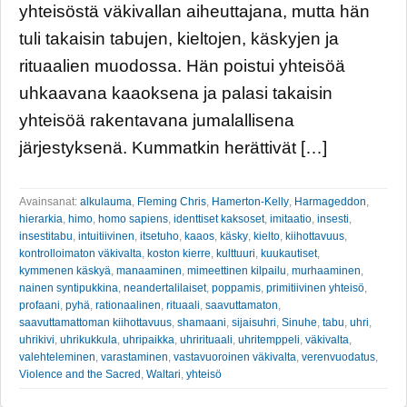
yhteisöstä väkivallan aiheuttajana, mutta hän
tuli takaisin tabujen, kieltojen, käskyjen ja
rituaalien muodossa. Hän poistui yhteisöä
uhkaavana kaaoksena ja palasi takaisin
yhteisöä rakentavana jumalallisena
järjestyksenä. Kummatkin herättivät […]
Avainsanat:
alkulauma
,
Fleming Chris
,
Hamerton-Kelly
,
Harmageddon
,
hierarkia
,
himo
,
homo sapiens
,
identtiset kaksoset
,
imitaatio
,
insesti
,
insestitabu
,
intuitiivinen
,
itsetuho
,
kaaos
,
käsky
,
kielto
,
kiihottavuus
,
kontrolloimaton väkivalta
,
koston kierre
,
kulttuuri
,
kuukautiset
,
kymmenen käskyä
,
manaaminen
,
mimeettinen kilpailu
,
murhaaminen
,
nainen syntipukkina
,
neandertalilaiset
,
poppamis
,
primitiivinen yhteisö
,
profaani
,
pyhä
,
rationaalinen
,
rituaali
,
saavuttamaton
,
saavuttamattoman kiihottavuus
,
shamaani
,
sijaisuhri
,
Sinuhe
,
tabu
,
uhri
,
uhrikivi
,
uhrikukkula
,
uhripaikka
,
uhrirituaali
,
uhritemppeli
,
väkivalta
,
valehteleminen
,
varastaminen
,
vastavuoroinen väkivalta
,
verenvuodatus
,
Violence and the Sacred
,
Waltari
,
yhteisö