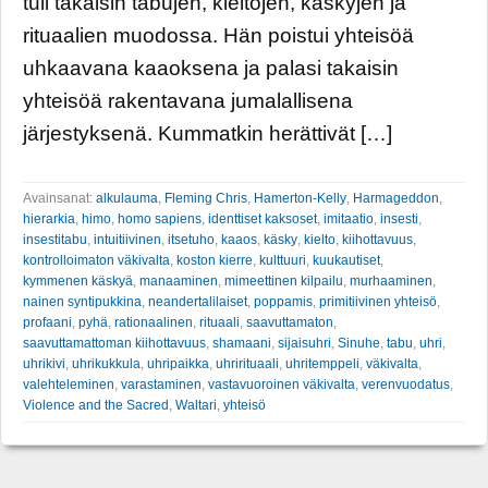
tuli takaisin tabujen, kieltojen, käskyjen ja
rituaalien muodossa. Hän poistui yhteisöä
uhkaavana kaaoksena ja palasi takaisin
yhteisöä rakentavana jumalallisena
järjestyksenä. Kummatkin herättivät […]
Avainsanat:
alkulauma
,
Fleming Chris
,
Hamerton-Kelly
,
Harmageddon
,
hierarkia
,
himo
,
homo sapiens
,
identtiset kaksoset
,
imitaatio
,
insesti
,
insestitabu
,
intuitiivinen
,
itsetuho
,
kaaos
,
käsky
,
kielto
,
kiihottavuus
,
kontrolloimaton väkivalta
,
koston kierre
,
kulttuuri
,
kuukautiset
,
kymmenen käskyä
,
manaaminen
,
mimeettinen kilpailu
,
murhaaminen
,
nainen syntipukkina
,
neandertalilaiset
,
poppamis
,
primitiivinen yhteisö
,
profaani
,
pyhä
,
rationaalinen
,
rituaali
,
saavuttamaton
,
saavuttamattoman kiihottavuus
,
shamaani
,
sijaisuhri
,
Sinuhe
,
tabu
,
uhri
,
uhrikivi
,
uhrikukkula
,
uhripaikka
,
uhrirituaali
,
uhritemppeli
,
väkivalta
,
valehteleminen
,
varastaminen
,
vastavuoroinen väkivalta
,
verenvuodatus
,
Violence and the Sacred
,
Waltari
,
yhteisö