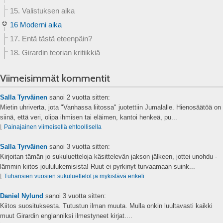
15. Valistuksen aika
16 Moderni aika
17. Entä tästä eteenpäin?
18. Girardin teorian kritiikkiä
Viimeisimmät kommentit
Salla Tyrväinen
sanoi
2 vuotta sitten:
Mietin uhriverta, jota "Vanhassa liitossa" juotettiin Jumalalle. Hienosäätöä on
siinä, että veri, olipa ihmisen tai eläimen, kantoi henkeä, pu...
⌊
Painajainen viimeisellä ehtoollisella
Salla Tyrväinen
sanoi
3 vuotta sitten:
Kirjoitan tämän jo sukuluetteloja käsittelevän jakson jälkeen, jottei unohdu -
lämmin kiitos joululukemisista! Ruut ei pyrkinyt turvaamaan suink...
⌊
Tuhansien vuosien sukuluettelot ja mykistävä enkeli
Daniel Nylund
sanoi
3 vuotta sitten:
Kiitos suosituksesta. Tutustun ilman muuta. Mulla onkin luultavasti kaikki
muut Girardin englanniksi ilmestyneet kirjat....