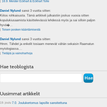
⌊
16.9. Meister Eckhart & Eckhart Tolle
Daniel Nylund
sanoi
3 vuotta sitten:
Kiitos rohkaisusta. Tämä artikkeli julkaistiin joskus vuosia sitten
kopulukiusaamista käsittelevässä lehdessä myös ja sai silloin paljon
hyvä�...
⌊
Toisen posken kääntämisestä
Daniel Nylund
sanoi
3 vuotta sitten:
Hmm. Tähdet ja enkelit tosiaam menevät vähän sekaisin Raamatun
mytologiassa....
⌊
Tietäjiä ja vainoharhoja
Hae teoblogista
Uusimmat artikkelit
19. joulu
7.0. Joulukertomus lapsille sanoitettuna