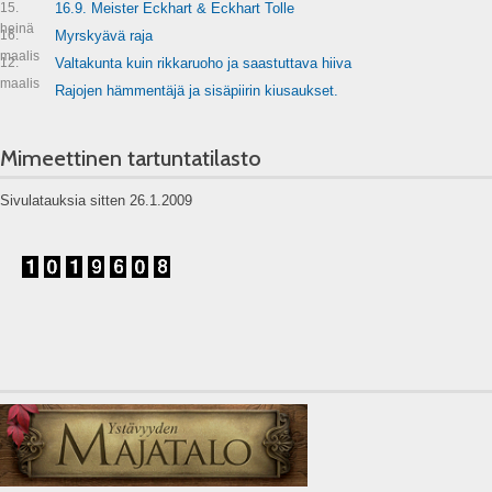
15.
16.9. Meister Eckhart & Eckhart Tolle
heinä
16.
Myrskyävä raja
maalis
12.
Valtakunta kuin rikkaruoho ja saastuttava hiiva
maalis
Rajojen hämmentäjä ja sisäpiirin kiusaukset.
Mimeettinen tartuntatilasto
Sivulatauksia sitten 26.1.2009