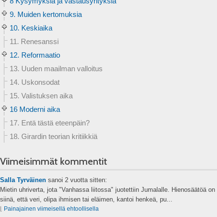
8 Kysymyksiä ja vastausyrityksiä
9. Muiden kertomuksia
10. Keskiaika
11. Renesanssi
12. Reformaatio
13. Uuden maailman valloitus
14. Uskonsodat
15. Valistuksen aika
16 Moderni aika
17. Entä tästä eteenpäin?
18. Girardin teorian kritiikkiä
Viimeisimmät kommentit
Salla Tyrväinen
sanoi
2 vuotta sitten:
Mietin uhriverta, jota "Vanhassa liitossa" juotettiin Jumalalle. Hienosäätöä on
siinä, että veri, olipa ihmisen tai eläimen, kantoi henkeä, pu...
⌊
Painajainen viimeisellä ehtoollisella