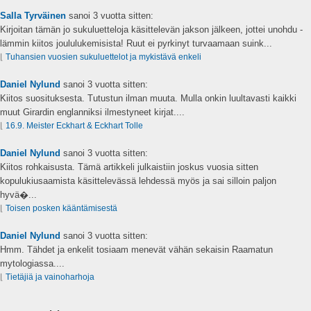
Salla Tyrväinen
sanoi
3 vuotta sitten:
Kirjoitan tämän jo sukuluetteloja käsittelevän jakson jälkeen, jottei unohdu -
lämmin kiitos joululukemisista! Ruut ei pyrkinyt turvaamaan suink...
⌊
Tuhansien vuosien sukuluettelot ja mykistävä enkeli
Daniel Nylund
sanoi
3 vuotta sitten:
Kiitos suosituksesta. Tutustun ilman muuta. Mulla onkin luultavasti kaikki
muut Girardin englanniksi ilmestyneet kirjat....
⌊
16.9. Meister Eckhart & Eckhart Tolle
Daniel Nylund
sanoi
3 vuotta sitten:
Kiitos rohkaisusta. Tämä artikkeli julkaistiin joskus vuosia sitten
kopulukiusaamista käsittelevässä lehdessä myös ja sai silloin paljon
hyvä�...
⌊
Toisen posken kääntämisestä
Daniel Nylund
sanoi
3 vuotta sitten:
Hmm. Tähdet ja enkelit tosiaam menevät vähän sekaisin Raamatun
mytologiassa....
⌊
Tietäjiä ja vainoharhoja