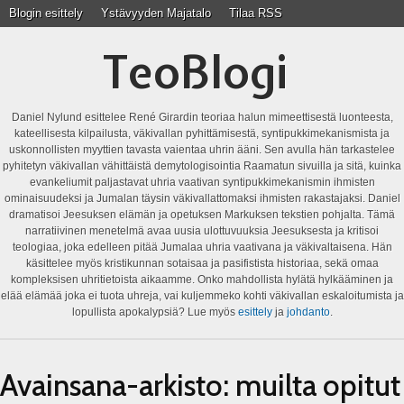
Blogin esittely
Ystävyyden Majatalo
Tilaa RSS
TeoBlogi
Daniel Nylund esittelee René Girardin teoriaa halun mimeettisestä luonteesta,
kateellisesta kilpailusta, väkivallan pyhittämisestä, syntipukkimekanismista ja
uskonnollisten myyttien tavasta vaientaa uhrin ääni. Sen avulla hän tarkastelee
pyhitetyn väkivallan vähittäistä demytologisointia Raamatun sivuilla ja sitä, kuinka
evankeliumit paljastavat uhria vaativan syntipukkimekanismin ihmisten
ominaisuudeksi ja Jumalan täysin väkivallattomaksi ihmisten rakastajaksi. Daniel
dramatisoi Jeesuksen elämän ja opetuksen Markuksen tekstien pohjalta. Tämä
narratiivinen menetelmä avaa uusia ulottuvuuksia Jeesuksesta ja kritisoi
teologiaa, joka edelleen pitää Jumalaa uhria vaativana ja väkivaltaisena. Hän
käsittelee myös kristikunnan sotaisaa ja pasifistista historiaa, sekä omaa
kompleksisen uhritietoista aikaamme. Onko mahdollista hylätä hylkääminen ja
elää elämää joka ei tuota uhreja, vai kuljemmeko kohti väkivallan eskaloitumista ja
lopullista apokalypsiä? Lue myös
esittely
ja
johdanto
.
Avainsana-arkisto:
muilta opitut