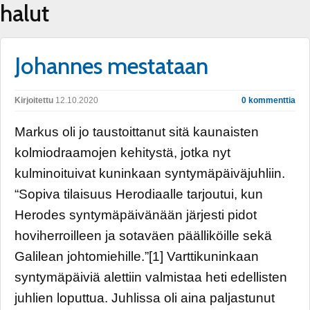
halut
Johannes mestataan
Kirjoitettu
12.10.2020
0 kommenttia
Markus oli jo taustoittanut sitä kaunaisten
kolmiodraamojen kehitystä, jotka nyt
kulminoituivat kuninkaan syntymäpäiväjuhliin.
“Sopiva tilaisuus Herodiaalle tarjoutui, kun
Herodes syntymäpäivänään järjesti pidot
hoviherroilleen ja sotaväen päälliköille sekä
Galilean johtomiehille.”[1] Varttikuninkaan
syntymäpäiviä alettiin valmistaa heti edellisten
juhlien loputtua. Juhlissa oli aina paljastunut