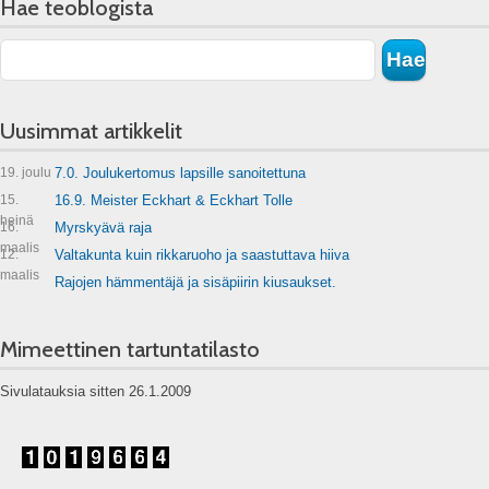
Hae teoblogista
Uusimmat artikkelit
19. joulu
7.0. Joulukertomus lapsille sanoitettuna
15.
16.9. Meister Eckhart & Eckhart Tolle
heinä
16.
Myrskyävä raja
maalis
12.
Valtakunta kuin rikkaruoho ja saastuttava hiiva
maalis
Rajojen hämmentäjä ja sisäpiirin kiusaukset.
Mimeettinen tartuntatilasto
Sivulatauksia sitten 26.1.2009