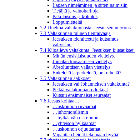
Lapsen nimeäminen ja sitten naimisiin
Tietäjiä ja vainoharhoja
Pakolaisuus ja kotiutus
Loppumietteitä
7.2 Unelma valtakunnasta. Jeesuksen nuoruus
7.3 Valtakunnan tulinen tienraivaaja
Jeesuksen identiteetti ja kutsumus
vahvistuu
7.4 Kilpaileva valtakunta. Jeesuksen kiusaukset.
Minän ensisijaisuuden viettelys.
Jumalan kiusaamisen viettelys
Absoluuttisen vallan viettelys
Enkeleitä ja perkeleitä, onko heitä?
7.5 Valtakunnan aakkoset
Jeesuksen vai Johanneksen valtakunta?
Pettää valtakunnan odottajat
Kutsuu ensimmäiset seuraajat
7.6 Jeesus kohtaa…
…uskonnon riivaamat
…inhomoralismin
…hylkäävän uskonnon
…yhteisön hylkäämät
…uskonnon orjuuttamat
Vapauttaa heidät tekemään hyvää