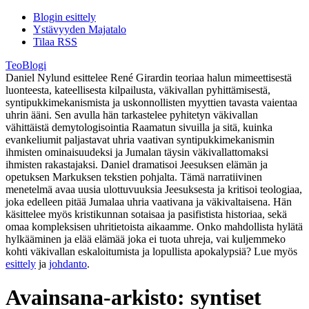
Blogin esittely
Ystävyyden Majatalo
Tilaa RSS
TeoBlogi
Daniel Nylund esittelee René Girardin teoriaa halun mimeettisestä
luonteesta, kateellisesta kilpailusta, väkivallan pyhittämisestä,
syntipukkimekanismista ja uskonnollisten myyttien tavasta vaientaa
uhrin ääni. Sen avulla hän tarkastelee pyhitetyn väkivallan
vähittäistä demytologisointia Raamatun sivuilla ja sitä, kuinka
evankeliumit paljastavat uhria vaativan syntipukkimekanismin
ihmisten ominaisuudeksi ja Jumalan täysin väkivallattomaksi
ihmisten rakastajaksi. Daniel dramatisoi Jeesuksen elämän ja
opetuksen Markuksen tekstien pohjalta. Tämä narratiivinen
menetelmä avaa uusia ulottuvuuksia Jeesuksesta ja kritisoi teologiaa,
joka edelleen pitää Jumalaa uhria vaativana ja väkivaltaisena. Hän
käsittelee myös kristikunnan sotaisaa ja pasifistista historiaa, sekä
omaa kompleksisen uhritietoista aikaamme. Onko mahdollista hylätä
hylkääminen ja elää elämää joka ei tuota uhreja, vai kuljemmeko
kohti väkivallan eskaloitumista ja lopullista apokalypsiä? Lue myös
esittely
ja
johdanto
.
Avainsana-arkisto:
syntiset