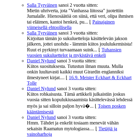
Salla Tyrväinen
sanoi
2 vuotta sitten:
Mietin uhriverta, jota "Vanhassa liitossa" juotettiin
Jumalalle. Hienosäätöä on siinä, että veri, olipa ihmisen
tai eläimen, kantoi henkeä, pu...
⌊
Painajainen
viimeisellä ehtoollisella
Salla Tyrväinen
sanoi
3 vuotta sitten:
Kirjoitan tämän jo sukuluetteloja käsittelevän jakson
jälkeen, jottei unohdu - lämmin kiitos joululukemisista!
Ruut ei pyrkinyt turvaamaan suink...
⌊
Tuhansien
vuosien sukuluettelot ja mykistävä enkeli
Daniel Nylund
sanoi
3 vuotta sitten:
Kiitos suosituksesta. Tutustun ilman muuta. Mulla
onkin luultavasti kaikki muut Girardin englanniksi
ilmestyneet kirjat....
⌊
16.9. Meister Eckhart & Eckhart
Tolle
Daniel Nylund
sanoi
3 vuotta sitten:
Kiitos rohkaisusta. Tämä artikkeli julkaistiin joskus
vuosia sitten kopulukiusaamista käsittelevässä lehdessä
myös ja sai silloin paljon hyvä�...
⌊
Toisen posken
kääntämisestä
Daniel Nylund
sanoi
3 vuotta sitten:
Hmm. Tähdet ja enkelit tosiaam menevät vähän
sekaisin Raamatun mytologiassa....
⌊
Tietäjiä ja
vainoharhoja