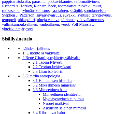
pappisaristokratia
,
parasiitti
,
pikkuvirkamies
,
reformatiivinen
,
Richard A Horsley
,
Richard Beck
,
roomalaiset
,
ruokakulttuuri
,
ruokaseura
,
ryhmäuskollisuus
,
saastainen
,
sisäpiiri
,
sortokoneisto
,
Stephen J. Patterson
,
suvaistevaisuus
,
suvakki
,
syntiset
,
tarvitsevuus
,
temppeli
,
uhkapeluri
,
uhreja vaativa
,
uhriutua
,
väkivallattomuus
,
vallankumouksellinen
,
vanhoillinen
,
verot
,
Volf Miroslav
,
yhteiskuntajärjestys
Sisällysluettelo
Lähdekirjallisuus
1. Uskonto ja väkivalta
2 René Girard ja pyhitetty väkivalta
2.1 Teoria lyhyesti
2.2 Teorian kehityskaari
2.3 Liian iso teoria
3 Girardin antropologia
3.1 Haluamisen historiaa
3.2 Mikä ihmeen mimesis?
3.3 Mimeettinen halu
Mimeettinen identiteetti
Myötäsyntyinen taipumus
Nuoret matkivat
Aikuisten salainen mimesis
3.4 Kilpailevat halut