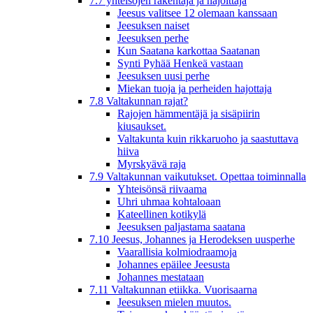
7.7 yhteisöjen rakentaja ja hajoittaja
Jeesus valitsee 12 olemaan kanssaan
Jeesuksen naiset
Jeesuksen perhe
Kun Saatana karkottaa Saatanan
Synti Pyhää Henkeä vastaan
Jeesuksen uusi perhe
Miekan tuoja ja perheiden hajottaja
7.8 Valtakunnan rajat?
Rajojen hämmentäjä ja sisäpiirin
kiusaukset.
Valtakunta kuin rikkaruoho ja saastuttava
hiiva
Myrskyävä raja
7.9 Valtakunnan vaikutukset. Opettaa toiminnalla
Yhteisönsä riivaama
Uhri uhmaa kohtaloaan
Kateellinen kotikylä
Jeesuksen paljastama saatana
7.10 Jeesus, Johannes ja Herodeksen uusperhe
Vaarallisia kolmiodraamoja
Johannes epäilee Jeesusta
Johannes mestataan
7.11 Valtakunnan etiikka. Vuorisaarna
Jeesuksen mielen muutos.