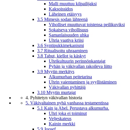
Malli muuttuu kilpailijaksi
Kaksoissidos
Läheinen etäisyys
3.5 Mimesis sodan lähteenä
Viholliset muuttuvat toistensa peilikuviksi
Sokaiseva vihollisuus
Samanlaisuuden uhka
Uhria vaativa kriisi
3.6 Syntipukkimekanismi
3.7 Ritualisoitu uhraaminen
3.8 Tabut, kiellot ja käskyt
Uhrikultuurin perinnönkantajat
Pyhän ja väkivallan rakoileva liitto
3.9 Myytin merkitys
Alkumurhan peitetarina
Uhrin vaientaminen ja syyllistäminen
Väkivallan pyhittäjä
3.10 Myytin murtajat
4. Pyhitetyn väkivallan historia
5. Väkivaltainen pyhä vanhassa testamentissa
5.1 Kain ja Abel. Perustava alkumurha.
Uhri joka ei toiminut
Veljeskateus
Kainin merkki
5.9 Joosef