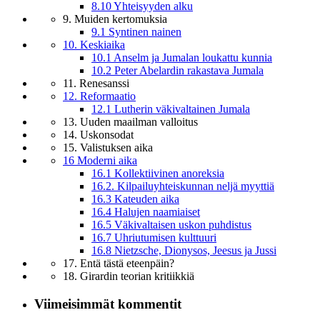
8.10 Yhteisyyden alku
9. Muiden kertomuksia
9.1 Syntinen nainen
10. Keskiaika
10.1 Anselm ja Jumalan loukattu kunnia
10.2 Peter Abelardin rakastava Jumala
11. Renesanssi
12. Reformaatio
12.1 Lutherin väkivaltainen Jumala
13. Uuden maailman valloitus
14. Uskonsodat
15. Valistuksen aika
16 Moderni aika
16.1 Kollektiivinen anoreksia
16.2. Kilpailuyhteiskunnan neljä myyttiä
16.3 Kateuden aika
16.4 Halujen naamiaiset
16.5 Väkivaltaisen uskon puhdistus
16.7 Uhriutumisen kulttuuri
16.8 Nietzsche, Dionysos, Jeesus ja Jussi
17. Entä tästä eteenpäin?
18. Girardin teorian kritiikkiä
Viimeisimmät kommentit