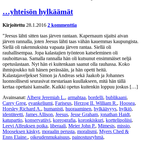
…yhteisön hylkäämät
Kirjoitettu
28.1.2016
2 kommenttia
”Jeesus lähti sitten taas järven rantaan. Kapernaum sijaitsi aivan
järven rannalla, joten Jeesus lähti taas vähän kauemmas kaupungista.
Siellä oli rakennuksista vapaata järven rantaa. Siellä oli
rauhallisempaa. Jopa kalastajien työnteon katseleminen oli
rauhoittavaa. Samalla rannalla hän oli kutsunut ensimmäiset neljä
opetuslastaan. Nyt hän ei kuitenkaan saanut olla rauhassa. Koko
ihmisjoukko tuli hänen perässään, ja hän opetti heitä.
Kalastajaveljekset Simon ja Andreas sekä Jaakob ja Johannes
luonnollisesti seurasivat mestariaan kuullakseen, mitä hän tällä
kertaa opettaisi kansalle. Kaikki opetus kuitenkin loppuu joskus […]
Avainsanat:
Alberg Jeremiah L.
,
armahtaa
,
bordelli
,
bublikaani
,
Carey Greg
,
evankeliumi
,
Fariseus
,
Herzog II. William R.
,
Hoosea
,
Horsley Richard A.
,
humanisti
,
huoraaminen
,
hylkäävyys
,
hylkiö
,
identiteetti
,
James Allison
,
Jeesus
,
Jesse Graham
,
jonathan Haidt
,
katupartio
,
konservatiivi
,
koreografia
,
koronkiskuri
,
korttelipoliisi
,
Leevi Alfeuksen poika
,
liberaali
,
Meier John P.
,
Mimesis
,
missio
,
Mooseksen käskyt
,
moraalin perusta
,
moralismi
,
Myers Ched &
Enns Elaine.
,
oikeudenmukaisuus
,
painostusryhmä
,