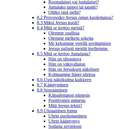
Roomalaiset vai juutalaiset?
Jumalako tappoi tai tapatti?
Olitko sinä siellä?
8.2 Provosoiko Jeesus oman kuolemansa?
8.3 Miksi Jeesus kuoli?
8.4 Mitä se kertoo meistä?
Olemme osallisia
Olemme melkein sokeita
Me keksimme verellä sovittamisen
Jeesus paljasti meidät itsellemme.
8.5 Mitä se kertoo Jumalasta?
Hän on uhrautuva
Hän on väkivallaton
Hän on Jeesuksen näköinen
Kohtaamme hänet uhrissa
8.6 Uusi näkökulma kaikkeen
8.7 Kääntyminen
8.8 Seuraaminen
Kilpailematon mimesis
Positiivinen mimesis
Mitä Jeesus tekisi?
8.9 Uhraamisen loppu
Uhrin puolustaminen
Uhrin kääntymys
Sodasta sovintoon