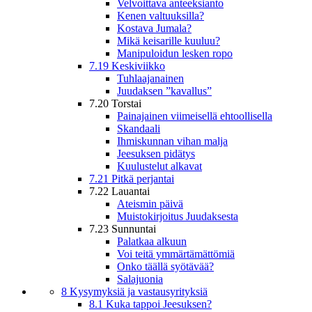
Velvoittava anteeksianto
Kenen valtuuksilla?
Kostava Jumala?
Mikä keisarille kuuluu?
Manipuloidun lesken ropo
7.19 Keskiviikko
Tuhlaajanainen
Juudaksen ”kavallus”
7.20 Torstai
Painajainen viimeisellä ehtoollisella
Skandaali
Ihmiskunnan vihan malja
Jeesuksen pidätys
Kuulustelut alkavat
7.21 Pitkä perjantai
7.22 Lauantai
Ateismin päivä
Muistokirjoitus Juudaksesta
7.23 Sunnuntai
Palatkaa alkuun
Voi teitä ymmärtämättömiä
Onko täällä syötävää?
Salajuonia
8 Kysymyksiä ja vastausyrityksiä
8.1 Kuka tappoi Jeesuksen?