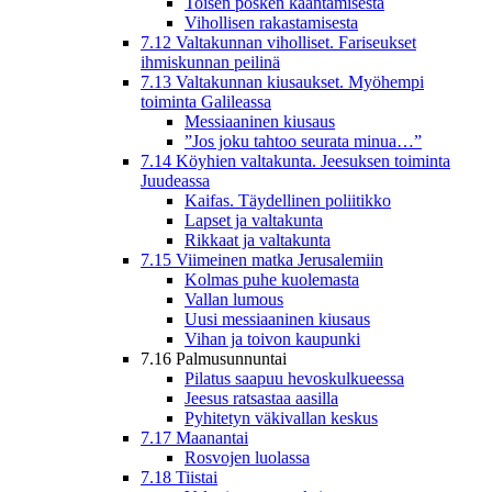
Toisen posken kääntämisestä
Vihollisen rakastamisesta
7.12 Valtakunnan viholliset. Fariseukset
ihmiskunnan peilinä
7.13 Valtakunnan kiusaukset. Myöhempi
toiminta Galileassa
Messiaaninen kiusaus
”Jos joku tahtoo seurata minua…”
7.14 Köyhien valtakunta. Jeesuksen toiminta
Juudeassa
Kaifas. Täydellinen poliitikko
Lapset ja valtakunta
Rikkaat ja valtakunta
7.15 Viimeinen matka Jerusalemiin
Kolmas puhe kuolemasta
Vallan lumous
Uusi messiaaninen kiusaus
Vihan ja toivon kaupunki
7.16 Palmusunnuntai
Pilatus saapuu hevoskulkueessa
Jeesus ratsastaa aasilla
Pyhitetyn väkivallan keskus
7.17 Maanantai
Rosvojen luolassa
7.18 Tiistai