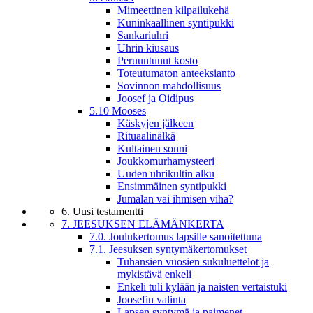
Mimeettinen kilpailukehä
Kuninkaallinen syntipukki
Sankariuhri
Uhrin kiusaus
Peruuntunut kosto
Toteutumaton anteeksianto
Sovinnon mahdollisuus
Joosef ja Oidipus
5.10 Mooses
Käskyjen jälkeen
Rituaalinälkä
Kultainen sonni
Joukkomurhamysteeri
Uuden uhrikultin alku
Ensimmäinen syntipukki
Jumalan vai ihmisen viha?
6. Uusi testamentti
7. JEESUKSEN ELÄMÄNKERTA
7.0. Joulukertomus lapsille sanoitettuna
7.1. Jeesuksen syntymäkertomukset
Tuhansien vuosien sukuluettelot ja
mykistävä enkeli
Enkeli tuli kylään ja naisten vertaistuki
Joosefin valinta
Lapsen syntymä ja paimenet