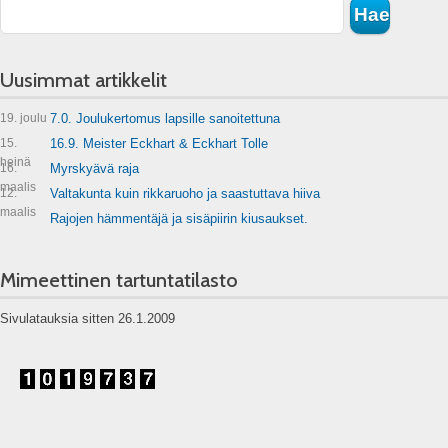
Uusimmat artikkelit
19. joulu
7.0. Joulukertomus lapsille sanoitettuna
15.
16.9. Meister Eckhart & Eckhart Tolle
heinä
16.
Myrskyävä raja
maalis
12.
Valtakunta kuin rikkaruoho ja saastuttava hiiva
maalis
Rajojen hämmentäjä ja sisäpiirin kiusaukset.
Mimeettinen tartuntatilasto
Sivulatauksia sitten 26.1.2009