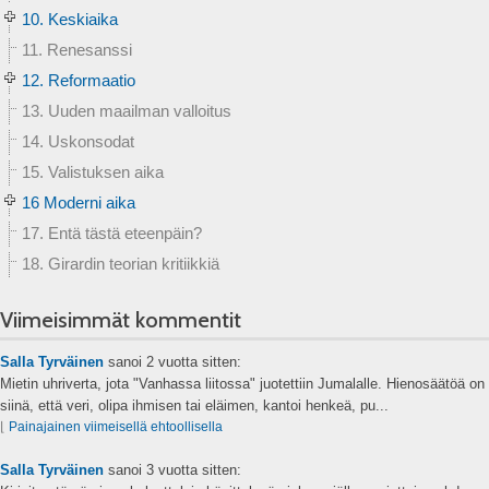
10. Keskiaika
11. Renesanssi
12. Reformaatio
13. Uuden maailman valloitus
14. Uskonsodat
15. Valistuksen aika
16 Moderni aika
17. Entä tästä eteenpäin?
18. Girardin teorian kritiikkiä
Viimeisimmät kommentit
Salla Tyrväinen
sanoi
2 vuotta sitten:
Mietin uhriverta, jota "Vanhassa liitossa" juotettiin Jumalalle. Hienosäätöä on
siinä, että veri, olipa ihmisen tai eläimen, kantoi henkeä, pu...
⌊
Painajainen viimeisellä ehtoollisella
Salla Tyrväinen
sanoi
3 vuotta sitten: