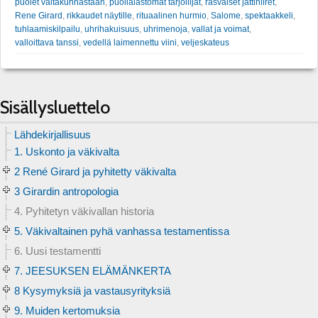
puolet valtakunnastaan
,
puolialastomat tarjoilijat
,
rasvaiset jättihiiret
,
Rene Girard
,
rikkaudet näytille
,
rituaalinen hurmio
,
Salome
,
spektaakkeli
,
tuhlaamiskilpailu
,
uhrihakuisuus
,
uhrimenoja
,
vallat ja voimat
,
valloittava tanssi
,
vedellä laimennettu viini
,
veljeskateus
Sisällysluettelo
Lähdekirjallisuus
1. Uskonto ja väkivalta
2 René Girard ja pyhitetty väkivalta
3 Girardin antropologia
4. Pyhitetyn väkivallan historia
5. Väkivaltainen pyhä vanhassa testamentissa
6. Uusi testamentti
7. JEESUKSEN ELÄMÄNKERTA
8 Kysymyksiä ja vastausyrityksiä
9. Muiden kertomuksia