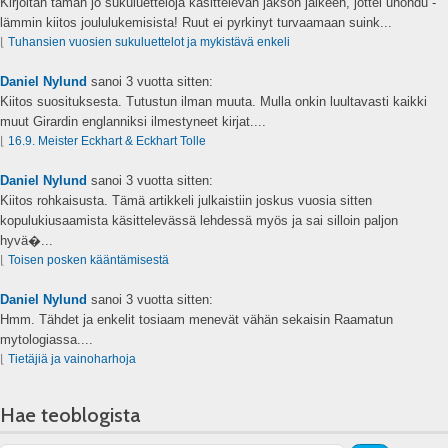
Kirjoitan tämän jo sukuluetteloja käsittelevän jakson jälkeen, jottei unohdu -
lämmin kiitos joululukemisista! Ruut ei pyrkinyt turvaamaan suink...
⌊
Tuhansien vuosien sukuluettelot ja mykistävä enkeli
Daniel Nylund
sanoi
3 vuotta sitten:
Kiitos suosituksesta. Tutustun ilman muuta. Mulla onkin luultavasti kaikki
muut Girardin englanniksi ilmestyneet kirjat....
⌊
16.9. Meister Eckhart & Eckhart Tolle
Daniel Nylund
sanoi
3 vuotta sitten:
Kiitos rohkaisusta. Tämä artikkeli julkaistiin joskus vuosia sitten
kopulukiusaamista käsittelevässä lehdessä myös ja sai silloin paljon
hyvä�...
⌊
Toisen posken kääntämisestä
Daniel Nylund
sanoi
3 vuotta sitten:
Hmm. Tähdet ja enkelit tosiaam menevät vähän sekaisin Raamatun
mytologiassa....
⌊
Tietäjiä ja vainoharhoja
Hae teoblogista