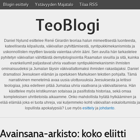
Blogin esittely
Ystävyyden Majatalo
Tilaa RSS
TeoBlogi
Daniel Nylund esittelee René Girardin teoriaa halun mimeettisestä luonteesta,
kateellisesta kilpailusta, väkivallan pyhittämisestä, syntipukkimekanismista ja
uskonnollisten myyttien tavasta vaientaa uhrin ääni. Sen avulla hän tarkastelee
pyhitetyn väkivallan vähittäistä demytologisointia Raamatun sivuilla ja sitä, kuinka
evankeliumit paljastavat uhria vaativan syntipukkimekanismin ihmisten
ominaisuudeksi ja Jumalan täysin väkivallattomaksi ihmisten rakastajaksi. Daniel
dramatisoi Jeesuksen elämän ja opetuksen Markuksen tekstien pohjalta. Tämä
narratiivinen menetelmä avaa uusia ulottuvuuksia Jeesuksesta ja kritisoi
teologiaa, joka edelleen pitää Jumalaa uhria vaativana ja väkivaltaisena. Hän
käsittelee myös kristikunnan sotaisaa ja pasifistista historiaa, sekä omaa
kompleksisen uhritietoista aikaamme. Onko mahdollista hylätä hylkääminen ja
elää elämää joka ei tuota uhreja, vai kuljemmeko kohti väkivallan eskaloitumista ja
lopullista apokalypsiä? Lue myös
esittely
ja
johdanto
.
Avainsana-arkisto:
koko eliitti