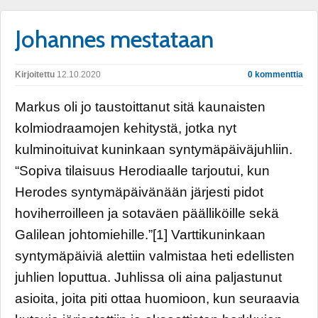
Johannes mestataan
Kirjoitettu
12.10.2020
0 kommenttia
Markus oli jo taustoittanut sitä kaunaisten
kolmiodraamojen kehitystä, jotka nyt
kulminoituivat kuninkaan syntymäpäiväjuhliin.
“Sopiva tilaisuus Herodiaalle tarjoutui, kun
Herodes syntymäpäivänään järjesti pidot
hoviherroilleen ja sotaväen päälliköille sekä
Galilean johtomiehille.”[1] Varttikuninkaan
syntymäpäiviä alettiin valmistaa heti edellisten
juhlien loputtua. Juhlissa oli aina paljastunut
asioita, joita piti ottaa huomioon, kun seuraavia