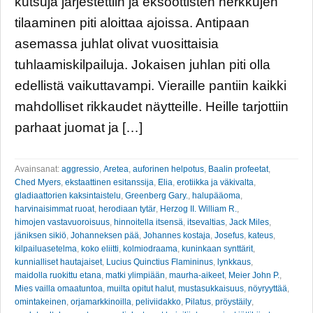
kutsuja järjestettiin ja eksoottisten herkkujen
tilaaminen piti aloittaa ajoissa. Antipaan
asemassa juhlat olivat vuosittaisia
tuhlaamiskilpailuja. Jokaisen juhlan piti olla
edellistä vaikuttavampi. Vieraille pantiin kaikki
mahdolliset rikkaudet näytteille. Heille tarjottiin
parhaat juomat ja […]
Avainsanat:
aggressio
,
Aretea
,
auforinen helpotus
,
Baalin profeetat
,
Ched Myers
,
ekstaattinen esitanssija
,
Elia
,
erotiikka ja väkivalta
,
gladiaattorien kaksintaistelu
,
Greenberg Gary.
,
halupääoma
,
harvinaisimmat ruoat
,
herodiaan tytär
,
Herzog II. William R.
,
himojen vastavuoroisuus
,
hinnoitella itsensä
,
itsevaltias
,
Jack Miles
,
jäniksen sikiö
,
Johanneksen pää
,
Johannes kostaja
,
Josefus
,
kateus
,
kilpailuasetelma
,
koko eliitti
,
kolmiodraama
,
kuninkaan synttärit
,
kunnialliset hautajaiset
,
Lucius Quinctius Flamininus
,
lynkkaus
,
maidolla ruokittu etana
,
matki ylimpiään
,
maurha-aikeet
,
Meier John P.
,
Mies vailla omaatuntoa
,
muilta opitut halut
,
mustasukkaisuus
,
nöyryyttää
,
omintakeinen
,
orjamarkkinoilla
,
peliviidakko
,
Pilatus
,
pröystäily
,