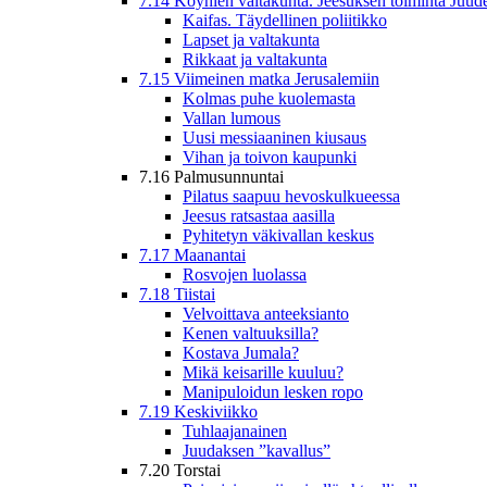
7.14 Köyhien valtakunta. Jeesuksen toiminta Juud
Kaifas. Täydellinen poliitikko
Lapset ja valtakunta
Rikkaat ja valtakunta
7.15 Viimeinen matka Jerusalemiin
Kolmas puhe kuolemasta
Vallan lumous
Uusi messiaaninen kiusaus
Vihan ja toivon kaupunki
7.16 Palmusunnuntai
Pilatus saapuu hevoskulkueessa
Jeesus ratsastaa aasilla
Pyhitetyn väkivallan keskus
7.17 Maanantai
Rosvojen luolassa
7.18 Tiistai
Velvoittava anteeksianto
Kenen valtuuksilla?
Kostava Jumala?
Mikä keisarille kuuluu?
Manipuloidun lesken ropo
7.19 Keskiviikko
Tuhlaajanainen
Juudaksen ”kavallus”
7.20 Torstai