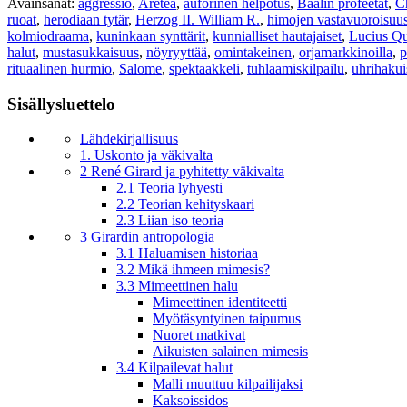
Avainsanat:
aggressio
,
Aretea
,
auforinen helpotus
,
Baalin profeetat
,
C
ruoat
,
herodiaan tytär
,
Herzog II. William R.
,
himojen vastavuoroisuu
kolmiodraama
,
kuninkaan synttärit
,
kunnialliset hautajaiset
,
Lucius Qu
halut
,
mustasukkaisuus
,
nöyryyttää
,
omintakeinen
,
orjamarkkinoilla
,
p
rituaalinen hurmio
,
Salome
,
spektaakkeli
,
tuhlaamiskilpailu
,
uhrihakui
Sisällysluettelo
Lähdekirjallisuus
1. Uskonto ja väkivalta
2 René Girard ja pyhitetty väkivalta
2.1 Teoria lyhyesti
2.2 Teorian kehityskaari
2.3 Liian iso teoria
3 Girardin antropologia
3.1 Haluamisen historiaa
3.2 Mikä ihmeen mimesis?
3.3 Mimeettinen halu
Mimeettinen identiteetti
Myötäsyntyinen taipumus
Nuoret matkivat
Aikuisten salainen mimesis
3.4 Kilpailevat halut
Malli muuttuu kilpailijaksi
Kaksoissidos