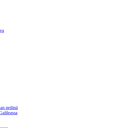
iva
an peilinä
Galileassa