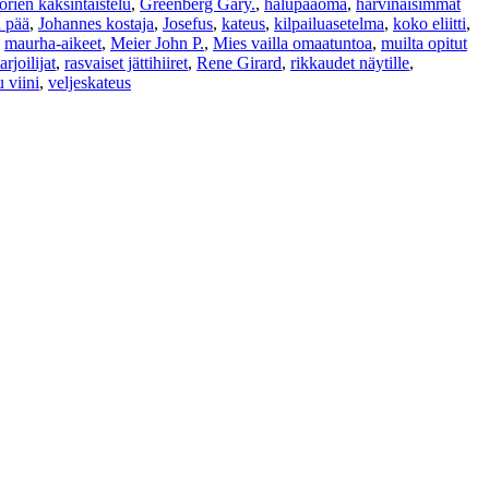
orien kaksintaistelu
,
Greenberg Gary.
,
halupääoma
,
harvinaisimmat
 pää
,
Johannes kostaja
,
Josefus
,
kateus
,
kilpailuasetelma
,
koko eliitti
,
,
maurha-aikeet
,
Meier John P.
,
Mies vailla omaatuntoa
,
muilta opitut
rjoilijat
,
rasvaiset jättihiiret
,
Rene Girard
,
rikkaudet näytille
,
 viini
,
veljeskateus