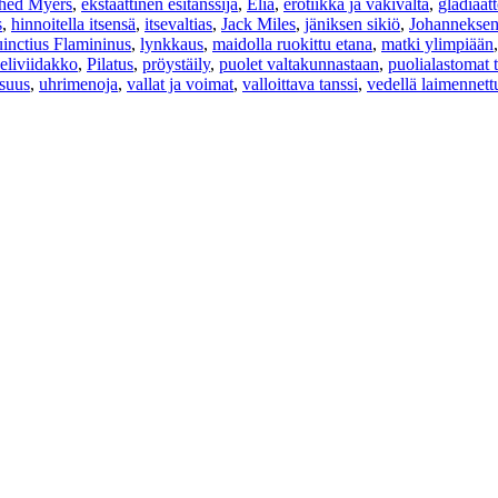
hed Myers
,
ekstaattinen esitanssija
,
Elia
,
erotiikka ja väkivalta
,
gladiaatt
s
,
hinnoitella itsensä
,
itsevaltias
,
Jack Miles
,
jäniksen sikiö
,
Johanneksen
inctius Flamininus
,
lynkkaus
,
maidolla ruokittu etana
,
matki ylimpiään
eliviidakko
,
Pilatus
,
pröystäily
,
puolet valtakunnastaan
,
puolialastomat ta
suus
,
uhrimenoja
,
vallat ja voimat
,
valloittava tanssi
,
vedellä laimennettu