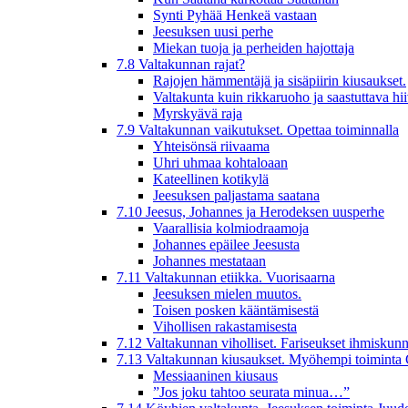
Synti Pyhää Henkeä vastaan
Jeesuksen uusi perhe
Miekan tuoja ja perheiden hajottaja
7.8 Valtakunnan rajat?
Rajojen hämmentäjä ja sisäpiirin kiusaukset.
Valtakunta kuin rikkaruoho ja saastuttava hi
Myrskyävä raja
7.9 Valtakunnan vaikutukset. Opettaa toiminnalla
Yhteisönsä riivaama
Uhri uhmaa kohtaloaan
Kateellinen kotikylä
Jeesuksen paljastama saatana
7.10 Jeesus, Johannes ja Herodeksen uusperhe
Vaarallisia kolmiodraamoja
Johannes epäilee Jeesusta
Johannes mestataan
7.11 Valtakunnan etiikka. Vuorisaarna
Jeesuksen mielen muutos.
Toisen posken kääntämisestä
Vihollisen rakastamisesta
7.12 Valtakunnan viholliset. Fariseukset ihmiskunn
7.13 Valtakunnan kiusaukset. Myöhempi toiminta 
Messiaaninen kiusaus
”Jos joku tahtoo seurata minua…”