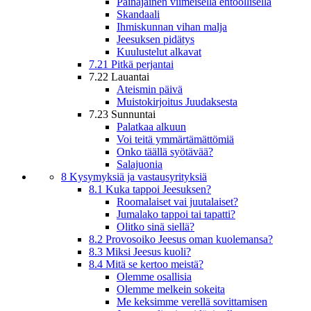
Painajainen viimeisellä ehtoollisella
Skandaali
Ihmiskunnan vihan malja
Jeesuksen pidätys
Kuulustelut alkavat
7.21 Pitkä perjantai
7.22 Lauantai
Ateismin päivä
Muistokirjoitus Juudaksesta
7.23 Sunnuntai
Palatkaa alkuun
Voi teitä ymmärtämättömiä
Onko täällä syötävää?
Salajuonia
8 Kysymyksiä ja vastausyrityksiä
8.1 Kuka tappoi Jeesuksen?
Roomalaiset vai juutalaiset?
Jumalako tappoi tai tapatti?
Olitko sinä siellä?
8.2 Provosoiko Jeesus oman kuolemansa?
8.3 Miksi Jeesus kuoli?
8.4 Mitä se kertoo meistä?
Olemme osallisia
Olemme melkein sokeita
Me keksimme verellä sovittamisen