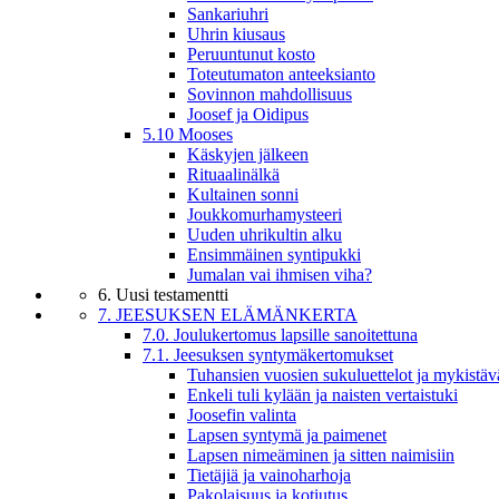
Sankariuhri
Uhrin kiusaus
Peruuntunut kosto
Toteutumaton anteeksianto
Sovinnon mahdollisuus
Joosef ja Oidipus
5.10 Mooses
Käskyjen jälkeen
Rituaalinälkä
Kultainen sonni
Joukkomurhamysteeri
Uuden uhrikultin alku
Ensimmäinen syntipukki
Jumalan vai ihmisen viha?
6. Uusi testamentti
7. JEESUKSEN ELÄMÄNKERTA
7.0. Joulukertomus lapsille sanoitettuna
7.1. Jeesuksen syntymäkertomukset
Tuhansien vuosien sukuluettelot ja mykistäv
Enkeli tuli kylään ja naisten vertaistuki
Joosefin valinta
Lapsen syntymä ja paimenet
Lapsen nimeäminen ja sitten naimisiin
Tietäjiä ja vainoharhoja
Pakolaisuus ja kotiutus