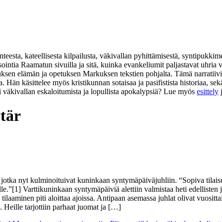
eesta, kateellisesta kilpailusta, väkivallan pyhittämisestä, syntipukkim
isointia Raamatun sivuilla ja sitä, kuinka evankeliumit paljastavat uhr
suksen elämän ja opetuksen Markuksen tekstien pohjalta. Tämä narratiivi
na. Hän käsittelee myös kristikunnan sotaisaa ja pasifistista historiaa,
i väkivallan eskaloitumista ja lopullista apokalypsiä? Lue myös
esittely
tär
, jotka nyt kulminoituivat kuninkaan syntymäpäiväjuhliin. “Sopiva tilai
e.”[1] Varttikuninkaan syntymäpäiviä alettiin valmistaa heti edellisten juhl
ilaaminen piti aloittaa ajoissa. Antipaan asemassa juhlat olivat vuosittais
. Heille tarjottiin parhaat juomat ja […]