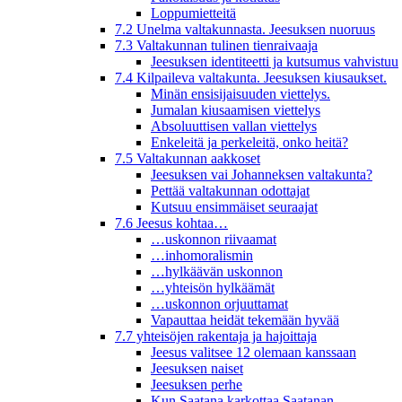
Loppumietteitä
7.2 Unelma valtakunnasta. Jeesuksen nuoruus
7.3 Valtakunnan tulinen tienraivaaja
Jeesuksen identiteetti ja kutsumus vahvistuu
7.4 Kilpaileva valtakunta. Jeesuksen kiusaukset.
Minän ensisijaisuuden viettelys.
Jumalan kiusaamisen viettelys
Absoluuttisen vallan viettelys
Enkeleitä ja perkeleitä, onko heitä?
7.5 Valtakunnan aakkoset
Jeesuksen vai Johanneksen valtakunta?
Pettää valtakunnan odottajat
Kutsuu ensimmäiset seuraajat
7.6 Jeesus kohtaa…
…uskonnon riivaamat
…inhomoralismin
…hylkäävän uskonnon
…yhteisön hylkäämät
…uskonnon orjuuttamat
Vapauttaa heidät tekemään hyvää
7.7 yhteisöjen rakentaja ja hajoittaja
Jeesus valitsee 12 olemaan kanssaan
Jeesuksen naiset
Jeesuksen perhe
Kun Saatana karkottaa Saatanan