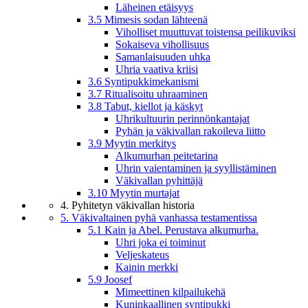
Läheinen etäisyys
3.5 Mimesis sodan lähteenä
Viholliset muuttuvat toistensa peilikuviksi
Sokaiseva vihollisuus
Samanlaisuuden uhka
Uhria vaativa kriisi
3.6 Syntipukkimekanismi
3.7 Ritualisoitu uhraaminen
3.8 Tabut, kiellot ja käskyt
Uhrikultuurin perinnönkantajat
Pyhän ja väkivallan rakoileva liitto
3.9 Myytin merkitys
Alkumurhan peitetarina
Uhrin vaientaminen ja syyllistäminen
Väkivallan pyhittäjä
3.10 Myytin murtajat
4. Pyhitetyn väkivallan historia
5. Väkivaltainen pyhä vanhassa testamentissa
5.1 Kain ja Abel. Perustava alkumurha.
Uhri joka ei toiminut
Veljeskateus
Kainin merkki
5.9 Joosef
Mimeettinen kilpailukehä
Kuninkaallinen syntipukki