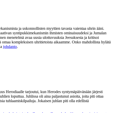
ekanismista ja uskonnollisten myyttien tavasta vaientaa uhrin ääni.
ia vaativan syntipukkimekanismin ihmisten ominaisuudeksi ja Jumalan
nen menetelmä avaa uusia ulottuvuuksia Jeesuksesta ja kritisoi
 sekä omaa kompleksisen uhritietoista aikaamme. Onko mahdollista hylätä
ja
johdanto
.
suus Herodiaalle tarjoutui, kun Herodes syntymäpäivänään järjesti
ien loputtua. Juhlissa oli aina paljastunut asioita, joita piti ottaa
ia tuhlaamiskilpailuja. Jokaisen juhlan piti olla edellistä