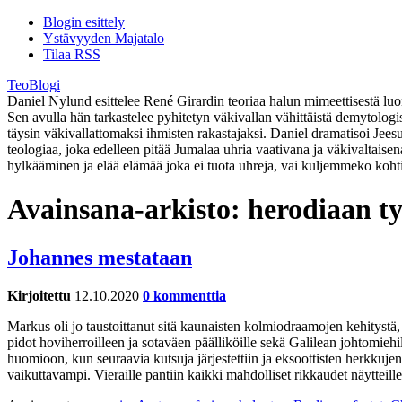
Blogin esittely
Ystävyyden Majatalo
Tilaa RSS
TeoBlogi
Daniel Nylund esittelee René Girardin teoriaa halun mimeettisestä luont
Sen avulla hän tarkastelee pyhitetyn väkivallan vähittäistä demytolog
täysin väkivallattomaksi ihmisten rakastajaksi. Daniel dramatisoi Jee
teologiaa, joka edelleen pitää Jumalaa uhria vaativana ja väkivaltaise
hylkääminen ja elää elämää joka ei tuota uhreja, vai kuljemmeko koht
Avainsana-arkisto:
herodiaan ty
Johannes mestataan
Kirjoitettu
12.10.2020
0 kommenttia
Markus oli jo taustoittanut sitä kaunaisten kolmiodraamojen kehitystä
pidot hoviherroilleen ja sotaväen päälliköille sekä Galilean johtomiehill
huomioon, kun seuraavia kutsuja järjestettiin ja eksoottisten herkkujen t
vaikuttavampi. Vieraille pantiin kaikki mahdolliset rikkaudet näytteille