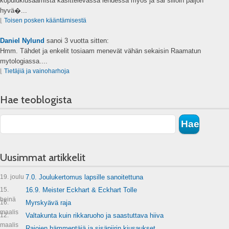
kopulukiusaamista käsittelevässä lehdessä myös ja sai silloin paljon
hyvä�...
⌊
Toisen posken kääntämisestä
Daniel Nylund
sanoi
3 vuotta sitten:
Hmm. Tähdet ja enkelit tosiaam menevät vähän sekaisin Raamatun
mytologiassa....
⌊
Tietäjiä ja vainoharhoja
Hae teoblogista
Uusimmat artikkelit
19. joulu
7.0. Joulukertomus lapsille sanoitettuna
15.
16.9. Meister Eckhart & Eckhart Tolle
heinä
16.
Myrskyävä raja
maalis
12.
Valtakunta kuin rikkaruoho ja saastuttava hiiva
maalis
Rajojen hämmentäjä ja sisäpiirin kiusaukset.