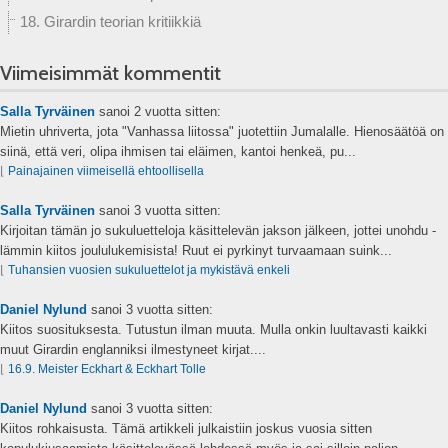
18. Girardin teorian kritiikkiä
Viimeisimmät kommentit
Salla Tyrväinen
sanoi
2 vuotta sitten:
Mietin uhriverta, jota "Vanhassa liitossa" juotettiin Jumalalle. Hienosäätöä on
siinä, että veri, olipa ihmisen tai eläimen, kantoi henkeä, pu...
⌊
Painajainen viimeisellä ehtoollisella
Salla Tyrväinen
sanoi
3 vuotta sitten:
Kirjoitan tämän jo sukuluetteloja käsittelevän jakson jälkeen, jottei unohdu -
lämmin kiitos joululukemisista! Ruut ei pyrkinyt turvaamaan suink...
⌊
Tuhansien vuosien sukuluettelot ja mykistävä enkeli
Daniel Nylund
sanoi
3 vuotta sitten:
Kiitos suosituksesta. Tutustun ilman muuta. Mulla onkin luultavasti kaikki
muut Girardin englanniksi ilmestyneet kirjat....
⌊
16.9. Meister Eckhart & Eckhart Tolle
Daniel Nylund
sanoi
3 vuotta sitten:
Kiitos rohkaisusta. Tämä artikkeli julkaistiin joskus vuosia sitten