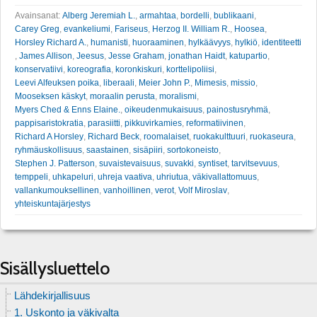
Avainsanat:
Alberg Jeremiah L.
,
armahtaa
,
bordelli
,
bublikaani
,
Carey Greg
,
evankeliumi
,
Fariseus
,
Herzog II. William R.
,
Hoosea
,
Horsley Richard A.
,
humanisti
,
huoraaminen
,
hylkäävyys
,
hylkiö
,
identiteetti
,
James Allison
,
Jeesus
,
Jesse Graham
,
jonathan Haidt
,
katupartio
,
konservatiivi
,
koreografia
,
koronkiskuri
,
korttelipoliisi
,
Leevi Alfeuksen poika
,
liberaali
,
Meier John P.
,
Mimesis
,
missio
,
Mooseksen käskyt
,
moraalin perusta
,
moralismi
,
Myers Ched & Enns Elaine.
,
oikeudenmukaisuus
,
painostusryhmä
,
pappisaristokratia
,
parasiitti
,
pikkuvirkamies
,
reformatiivinen
,
Richard A Horsley
,
Richard Beck
,
roomalaiset
,
ruokakulttuuri
,
ruokaseura
,
ryhmäuskollisuus
,
saastainen
,
sisäpiiri
,
sortokoneisto
,
Stephen J. Patterson
,
suvaistevaisuus
,
suvakki
,
syntiset
,
tarvitsevuus
,
temppeli
,
uhkapeluri
,
uhreja vaativa
,
uhriutua
,
väkivallattomuus
,
vallankumouksellinen
,
vanhoillinen
,
verot
,
Volf Miroslav
,
yhteiskuntajärjestys
Sisällysluettelo
Lähdekirjallisuus
1. Uskonto ja väkivalta