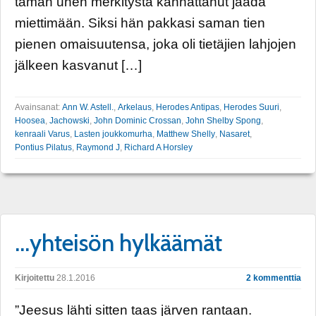
tämän unen merkitystä kannattanut jäädä
miettimään. Siksi hän pakkasi saman tien
pienen omaisuutensa, joka oli tietäjien lahjojen
jälkeen kasvanut […]
Avainsanat:
Ann W. Astell.
,
Arkelaus
,
Herodes Antipas
,
Herodes Suuri
,
Hoosea
,
Jachowski
,
John Dominic Crossan
,
John Shelby Spong
,
kenraali Varus
,
Lasten joukkomurha
,
Matthew Shelly
,
Nasaret
,
Pontius Pilatus
,
Raymond J
,
Richard A Horsley
…yhteisön hylkäämät
Kirjoitettu
28.1.2016
2 kommenttia
”Jeesus lähti sitten taas järven rantaan.