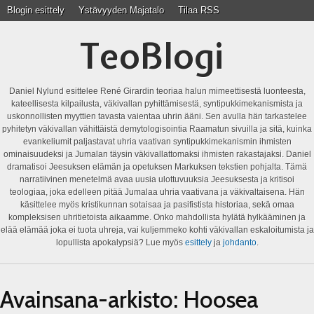
Blogin esittely
Ystävyyden Majatalo
Tilaa RSS
TeoBlogi
Daniel Nylund esittelee René Girardin teoriaa halun mimeettisestä luonteesta,
kateellisesta kilpailusta, väkivallan pyhittämisestä, syntipukkimekanismista ja
uskonnollisten myyttien tavasta vaientaa uhrin ääni. Sen avulla hän tarkastelee
pyhitetyn väkivallan vähittäistä demytologisointia Raamatun sivuilla ja sitä, kuinka
evankeliumit paljastavat uhria vaativan syntipukkimekanismin ihmisten
ominaisuudeksi ja Jumalan täysin väkivallattomaksi ihmisten rakastajaksi. Daniel
dramatisoi Jeesuksen elämän ja opetuksen Markuksen tekstien pohjalta. Tämä
narratiivinen menetelmä avaa uusia ulottuvuuksia Jeesuksesta ja kritisoi
teologiaa, joka edelleen pitää Jumalaa uhria vaativana ja väkivaltaisena. Hän
käsittelee myös kristikunnan sotaisaa ja pasifistista historiaa, sekä omaa
kompleksisen uhritietoista aikaamme. Onko mahdollista hylätä hylkääminen ja
elää elämää joka ei tuota uhreja, vai kuljemmeko kohti väkivallan eskaloitumista ja
lopullista apokalypsiä? Lue myös
esittely
ja
johdanto
.
Avainsana-arkisto:
Hoosea