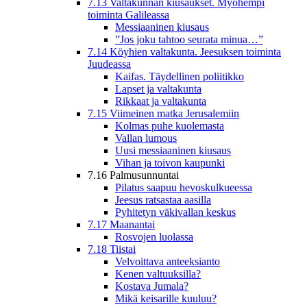
7.13 Valtakunnan kiusaukset. Myöhempi
toiminta Galileassa
Messiaaninen kiusaus
”Jos joku tahtoo seurata minua…”
7.14 Köyhien valtakunta. Jeesuksen toiminta
Juudeassa
Kaifas. Täydellinen poliitikko
Lapset ja valtakunta
Rikkaat ja valtakunta
7.15 Viimeinen matka Jerusalemiin
Kolmas puhe kuolemasta
Vallan lumous
Uusi messiaaninen kiusaus
Vihan ja toivon kaupunki
7.16 Palmusunnuntai
Pilatus saapuu hevoskulkueessa
Jeesus ratsastaa aasilla
Pyhitetyn väkivallan keskus
7.17 Maanantai
Rosvojen luolassa
7.18 Tiistai
Velvoittava anteeksianto
Kenen valtuuksilla?
Kostava Jumala?
Mikä keisarille kuuluu?