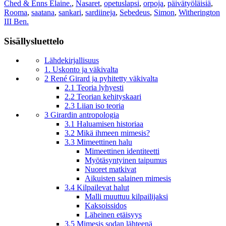
Ched & Enns Elaine.
,
Nasaret
,
opetuslapsi
,
orpoja
,
päivätyöläisiä
,
Rooma
,
saatana
,
sankari
,
sardiineja
,
Sebedeus
,
Simon
,
Witherington
III Ben.
Sisällysluettelo
Lähdekirjallisuus
1. Uskonto ja väkivalta
2 René Girard ja pyhitetty väkivalta
2.1 Teoria lyhyesti
2.2 Teorian kehityskaari
2.3 Liian iso teoria
3 Girardin antropologia
3.1 Haluamisen historiaa
3.2 Mikä ihmeen mimesis?
3.3 Mimeettinen halu
Mimeettinen identiteetti
Myötäsyntyinen taipumus
Nuoret matkivat
Aikuisten salainen mimesis
3.4 Kilpailevat halut
Malli muuttuu kilpailijaksi
Kaksoissidos
Läheinen etäisyys
3.5 Mimesis sodan lähteenä