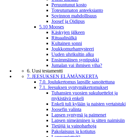
Peruuntunut kosto
Toteutumaton anteeksianto
Sovinnon mahdollisuus
Joosef ja Oidipus
5.10 Mooses
Käskyjen jälkeen
Rituaalinälkä
Kultainen sonni
Joukkomurhamysteeri
Uuden uhrikultin alku
Ensimmäinen syntipukki
Jumalan vai ihmisen viha?
6. Uusi testamentti
7. JEESUKSEN ELÄMÄNKERTA
7.0. Joulukertomus lapsille sanoitettuna
7.1. Jeesuksen syntymäkertomukset
Tuhansien vuosien sukuluettelot ja
mykistävä enkeli
Enkeli tuli kylään ja naisten vertaistuki
Joosefin valinta
Lapsen syntymä ja paimenet
Lapsen nimeäminen ja sitten naimisiin
Tietäjiä ja vainoharhoja
Pakolaisuus ja kotiutus
Loppumietteitä