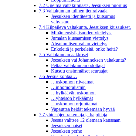
7.2 Unelma valtakunnasta. Jeesuksen nuoruus
7.3 Valtakunnan tulinen tienraivaaja
Jeesuksen identiteetti ja kutsumus
vahvistuu
7.4 Kilpaileva valtakunta. Jeesuksen kiusaukset.
Minän ensisijaisuuden viettelys.
Jumalan kiusaamisen viettelys
Absoluuttisen vallan viettelys
Enkeleitä ja perkeleitä, onko heitä?
7.5 Valtakunnan aakkoset
Jeesuksen vai Johanneksen valtakunta?
Pettää valtakunnan odottajat
Kutsuu ensimmäiset seuraajat
7.6 Jeesus kohtaa…
…uskonnon riivaamat
…inhomoralismin
…hylkäävän uskonnon
…yhteisön hylkäämät
…uskonnon orjuuttamat
Vapauttaa heidät tekemään hyvää
7.7 yhteisöjen rakentaja ja hajoittaja
Jeesus valitsee 12 olemaan kanssaan
Jeesuksen naiset
Jeesuksen perhe