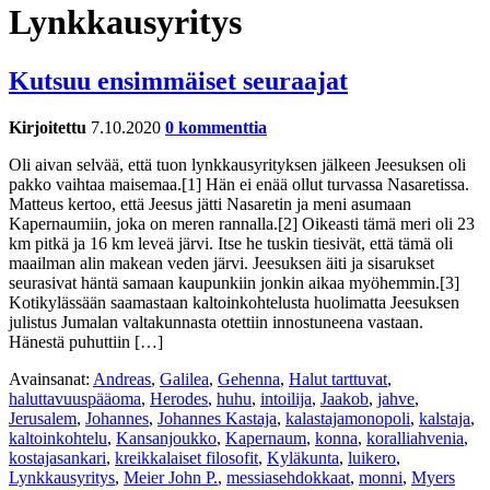
Lynkkausyritys
Kutsuu ensimmäiset seuraajat
Kirjoitettu
7.10.2020
0 kommenttia
Oli aivan selvää, että tuon lynkkausyrityksen jälkeen Jeesuksen oli
pakko vaihtaa maisemaa.[1] Hän ei enää ollut turvassa Nasaretissa.
Matteus kertoo, että Jeesus jätti Nasaretin ja meni asumaan
Kapernaumiin, joka on meren rannalla.[2] Oikeasti tämä meri oli 23
km pitkä ja 16 km leveä järvi. Itse he tuskin tiesivät, että tämä oli
maailman alin makean veden järvi. Jeesuksen äiti ja sisarukset
seurasivat häntä samaan kaupunkiin jonkin aikaa myöhemmin.[3]
Kotikylässään saamastaan kaltoinkohtelusta huolimatta Jeesuksen
julistus Jumalan valtakunnasta otettiin innostuneena vastaan.
Hänestä puhuttiin […]
Avainsanat:
Andreas
,
Galilea
,
Gehenna
,
Halut tarttuvat
,
haluttavuuspääoma
,
Herodes
,
huhu
,
intoilija
,
Jaakob
,
jahve
,
Jerusalem
,
Johannes
,
Johannes Kastaja
,
kalastajamonopoli
,
kalstaja
,
kaltoinkohtelu
,
Kansanjoukko
,
Kapernaum
,
konna
,
koralliahvenia
,
kostajasankari
,
kreikkalaiset filosofit
,
Kyläkunta
,
luikero
,
Lynkkausyritys
,
Meier John P.
,
messiasehdokkaat
,
monni
,
Myers