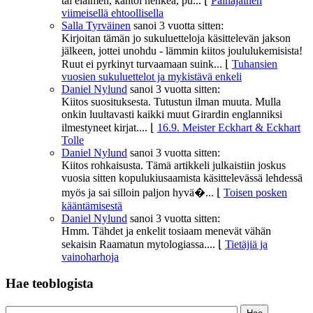
tai eläimen, kantoi henkeä, pu...
⌊
Painajainen
viimeisellä ehtoollisella
Salla Tyrväinen
sanoi
3 vuotta sitten:
Kirjoitan tämän jo sukuluetteloja käsittelevän jakson
jälkeen, jottei unohdu - lämmin kiitos joululukemisista!
Ruut ei pyrkinyt turvaamaan suink...
⌊
Tuhansien
vuosien sukuluettelot ja mykistävä enkeli
Daniel Nylund
sanoi
3 vuotta sitten:
Kiitos suosituksesta. Tutustun ilman muuta. Mulla
onkin luultavasti kaikki muut Girardin englanniksi
ilmestyneet kirjat....
⌊
16.9. Meister Eckhart & Eckhart
Tolle
Daniel Nylund
sanoi
3 vuotta sitten:
Kiitos rohkaisusta. Tämä artikkeli julkaistiin joskus
vuosia sitten kopulukiusaamista käsittelevässä lehdessä
myös ja sai silloin paljon hyvä�...
⌊
Toisen posken
kääntämisestä
Daniel Nylund
sanoi
3 vuotta sitten:
Hmm. Tähdet ja enkelit tosiaam menevät vähän
sekaisin Raamatun mytologiassa....
⌊
Tietäjiä ja
vainoharhoja
Hae teoblogista