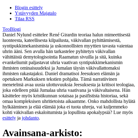
Blogin esittely
Ystävyyden Majatalo
Tilaa RSS
TeoBlogi
Daniel Nylund esittelee René Girardin teoriaa halun mimeettisestä
luonteesta, kateellisesta kilpailusta, väkivallan pyhittämisestä,
syntipukkimekanismista ja uskonnollisten myyttien tavasta vaientaa
uhrin ääni. Sen avulla hän tarkastelee pyhitetyn väkivallan
vähittäistä demytologisointia Raamatun sivuilla ja sitä, kuinka
evankeliumit paljastavat uhria vaativan syntipukkimekanismin
ihmisten ominaisuudeksi ja Jumalan täysin väkivallattomaksi
ihmisten rakastajaksi. Daniel dramatisoi Jeesuksen elämän ja
opetuksen Markuksen tekstien pohjalta. Tämä narratiivinen
menetelmä avaa uusia ulottuvuuksia Jeesuksesta ja kritisoi teologiaa,
joka edelleen pitää Jumalaa uhria vaativana ja väkivaltaisena. Hän
käsittelee myös kristikunnan sotaisaa ja pasifistista historiaa, sekä
omaa kompleksisen uhritietoista aikaamme. Onko mahdollista hylätä
hylkääminen ja elää elämää joka ei tuota uhreja, vai kuljemmeko
kohti väkivallan eskaloitumista ja lopullista apokalypsiä? Lue myös
esittely
ja
johdanto
.
Avainsana-arkisto: