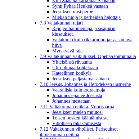
Kun Saatana karkottaa Saatanan
Synti Pyhää Henkeä vastaan
Jeesuksen uusi perhe
Miekan tuoja ja perheiden hajottaja
7.8 Valtakunnan rajat?
Rajojen hämmentäjä ja sisäpiirin
kiusaukset.
Valtakunta kuin rikkaruoho ja saastuttava
hiiva
Myrskyävä raja
7.9 Valtakunnan vaikutukset. Opettaa toiminnalla
Yhteisönsä riivaama
Uhri uhmaa kohtaloaan
Kateellinen kotikylä
Jeesuksen paljastama saatana
7.10 Jeesus, Johannes ja Herodeksen uusperhe
Vaarallisia kolmiodraamoja
Johannes epäilee Jeesusta
Johannes mestataan
7.11 Valtakunnan etiikka. Vuorisaarna
Jeesuksen mielen muutos.
Toisen posken kääntämisestä
Vihollisen rakastamisesta
7.12 Valtakunnan viholliset. Fariseukset
ihmiskunnan peilinä