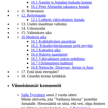
10.1 Anselm ja Jumalan loukattu kunnia
10.2 Peter Abelardin rakastava Jumala
11. Renesanssi
12. Reformaatio
12.1 Lutherin väkivaltainen Jumala
13. Uuden maailman valloitus
14. Uskonsodat
15. Valistuksen aika
16 Moderni aika
16.1 Kollektiivinen anoreksia
16.2. Kilpailuyhteiskunnan neljä myyttiä
16.3 Kateuden aika
16.4 Halujen naamiaiset
16.5 Väkivaltaisen uskon puhdistus
16.7 Uhriutumisen kulttuuri
16.8 Nietzsche, Dionysos, Jeesus ja Jussi
17. Entä tästä eteenpäin?
18. Girardin teorian kritiikkiä
Viimeisimmät kommentit
Salla Tyrväinen
sanoi
2 vuotta sitten:
Mietin uhriverta, jota "Vanhassa liitossa" juotettiin
Jumalalle. Hienosäätöä on siinä, että veri, olipa ihmisen