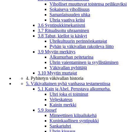
Viholliset muuttuvat toistensa peilikuviksi
Sokaiseva vihollisuus
Samanlaisuuden uhka
Uhria vaativa kriisi
3.6 Syntipukkimekanismi
3.7 Ritualisoitu uhraaminen
3.8 Tabut, kiellot ja käskyt
Uhrikultuurin perinnönkantajat
Pyhän ja väkivallan rakoileva liitto
3.9 Myytin merkitys
Alkumurhan peitetarina
Uhrin vaientaminen ja syyllistäminen
Väkivallan pyhittäjä
3.10 Myytin murtajat
4. Pyhitetyn väkivallan historia
5. Väkivaltainen pyhä vanhassa testamentissa
5.1 Kain ja Abel. Perustava alkumurha.
Uhri joka ei toiminut
Veljeskateus
Kainin merkki
5.9 Joosef
Mimeettinen kilpailukehä
Kuninkaallinen syntipukki
Sankariuhri
Uhrin kiusaus