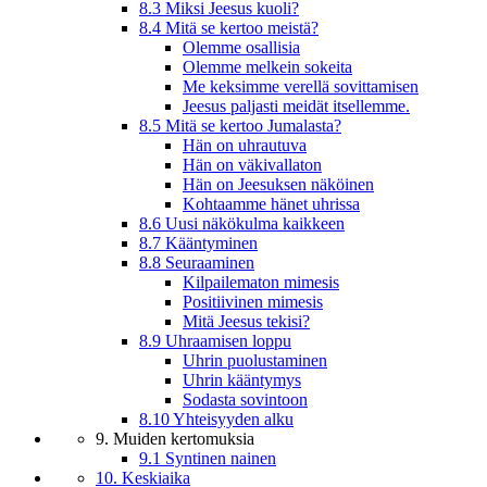
8.3 Miksi Jeesus kuoli?
8.4 Mitä se kertoo meistä?
Olemme osallisia
Olemme melkein sokeita
Me keksimme verellä sovittamisen
Jeesus paljasti meidät itsellemme.
8.5 Mitä se kertoo Jumalasta?
Hän on uhrautuva
Hän on väkivallaton
Hän on Jeesuksen näköinen
Kohtaamme hänet uhrissa
8.6 Uusi näkökulma kaikkeen
8.7 Kääntyminen
8.8 Seuraaminen
Kilpailematon mimesis
Positiivinen mimesis
Mitä Jeesus tekisi?
8.9 Uhraamisen loppu
Uhrin puolustaminen
Uhrin kääntymys
Sodasta sovintoon
8.10 Yhteisyyden alku
9. Muiden kertomuksia
9.1 Syntinen nainen
10. Keskiaika