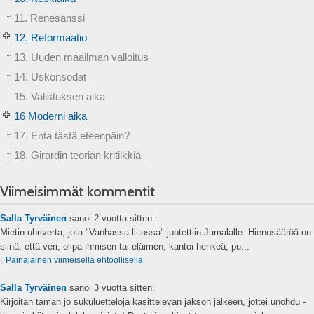
11. Renesanssi
12. Reformaatio
13. Uuden maailman valloitus
14. Uskonsodat
15. Valistuksen aika
16 Moderni aika
17. Entä tästä eteenpäin?
18. Girardin teorian kritiikkiä
Viimeisimmät kommentit
Salla Tyrväinen
sanoi
2 vuotta sitten:
Mietin uhriverta, jota "Vanhassa liitossa" juotettiin Jumalalle. Hienosäätöä on
siinä, että veri, olipa ihmisen tai eläimen, kantoi henkeä, pu...
⌊
Painajainen viimeisellä ehtoollisella
Salla Tyrväinen
sanoi
3 vuotta sitten:
Kirjoitan tämän jo sukuluetteloja käsittelevän jakson jälkeen, jottei unohdu -