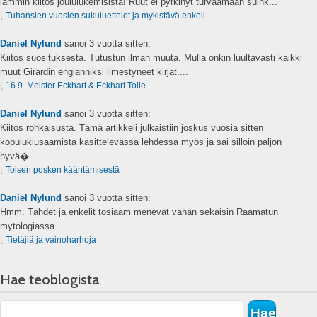
lämmin kiitos joululukemisista! Ruut ei pyrkinyt turvaamaan suink...
⌊
Tuhansien vuosien sukuluettelot ja mykistävä enkeli
Daniel Nylund
sanoi
3 vuotta sitten:
Kiitos suosituksesta. Tutustun ilman muuta. Mulla onkin luultavasti kaikki
muut Girardin englanniksi ilmestyneet kirjat....
⌊
16.9. Meister Eckhart & Eckhart Tolle
Daniel Nylund
sanoi
3 vuotta sitten:
Kiitos rohkaisusta. Tämä artikkeli julkaistiin joskus vuosia sitten
kopulukiusaamista käsittelevässä lehdessä myös ja sai silloin paljon
hyvä�...
⌊
Toisen posken kääntämisestä
Daniel Nylund
sanoi
3 vuotta sitten:
Hmm. Tähdet ja enkelit tosiaam menevät vähän sekaisin Raamatun
mytologiassa....
⌊
Tietäjiä ja vainoharhoja
Hae teoblogista