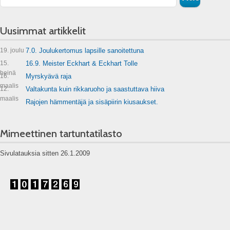
Uusimmat artikkelit
19. joulu
7.0. Joulukertomus lapsille sanoitettuna
15.
16.9. Meister Eckhart & Eckhart Tolle
heinä
16.
Myrskyävä raja
maalis
12.
Valtakunta kuin rikkaruoho ja saastuttava hiiva
maalis
Rajojen hämmentäjä ja sisäpiirin kiusaukset.
Mimeettinen tartuntatilasto
Sivulatauksia sitten 26.1.2009