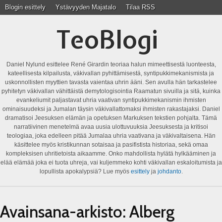
Blogin esittely
Ystävyyden Majatalo
Tilaa RSS
TeoBlogi
Daniel Nylund esittelee René Girardin teoriaa halun mimeettisestä luonteesta,
kateellisesta kilpailusta, väkivallan pyhittämisestä, syntipukkimekanismista ja
uskonnollisten myyttien tavasta vaientaa uhrin ääni. Sen avulla hän tarkastelee
pyhitetyn väkivallan vähittäistä demytologisointia Raamatun sivuilla ja sitä, kuinka
evankeliumit paljastavat uhria vaativan syntipukkimekanismin ihmisten
ominaisuudeksi ja Jumalan täysin väkivallattomaksi ihmisten rakastajaksi. Daniel
dramatisoi Jeesuksen elämän ja opetuksen Markuksen tekstien pohjalta. Tämä
narratiivinen menetelmä avaa uusia ulottuvuuksia Jeesuksesta ja kritisoi
teologiaa, joka edelleen pitää Jumalaa uhria vaativana ja väkivaltaisena. Hän
käsittelee myös kristikunnan sotaisaa ja pasifistista historiaa, sekä omaa
kompleksisen uhritietoista aikaamme. Onko mahdollista hylätä hylkääminen ja
elää elämää joka ei tuota uhreja, vai kuljemmeko kohti väkivallan eskaloitumista ja
lopullista apokalypsiä? Lue myös
esittely
ja
johdanto
.
Avainsana-arkisto:
Alberg