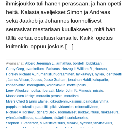
ihmisjoukko tuli hänen perässään, ja hän opetti
heitä. Kalastajaveljekset Simon ja Andreas
sekä Jaakob ja Johannes luonnollisesti
seurasivat mestariaan kuullakseen, mitä hän
tällä kertaa opettaisi kansalle. Kaikki opetus
kuitenkin loppuu joskus […]
Avainsanat:
Alberg Jeremiah L.
,
armahtaa
,
bordelli
,
bublikaani
,
Carey Greg
,
evankeliumi
,
Fariseus
,
Herzog II. William R.
,
Hoosea
,
Horsley Richard A.
,
humanisti
,
huoraaminen
,
hylkäävyys
,
hylkiö
,
identiteetti
,
James Allison
,
Jeesus
,
Jesse Graham
,
jonathan Haidt
,
katupartio
,
konservatiivi
,
koreografia
,
koronkiskuri
,
korttelipoliisi
,
Leevi Alfeuksen poika
,
liberaali
,
Meier John P.
,
Mimesis
,
missio
,
Mooseksen käskyt
,
moraalin perusta
,
moralismi
,
Myers Ched & Enns Elaine.
,
oikeudenmukaisuus
,
painostusryhmä
,
pappisaristokratia
,
parasiitti
,
pikkuvirkamies
,
reformatiivinen
,
Richard A Horsley
,
Richard Beck
,
roomalaiset
,
ruokakulttuuri
,
ruokaseura
,
ryhmäuskollisuus
,
saastainen
,
sisäpiiri
,
sortokoneisto
,
Stephen J. Patterson
,
suvaistevaisuus
,
suvakki
,
syntiset
,
tarvitsevuus
,