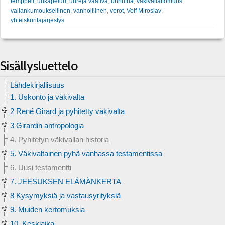
temppeli
,
uhkapeluri
,
uhreja vaativa
,
uhriutua
,
väkivallattomuus
,
vallankumouksellinen
,
vanhoillinen
,
verot
,
Volf Miroslav
,
yhteiskuntajärjestys
Sisällysluettelo
Lähdekirjallisuus
1. Uskonto ja väkivalta
2 René Girard ja pyhitetty väkivalta
3 Girardin antropologia
4. Pyhitetyn väkivallan historia
5. Väkivaltainen pyhä vanhassa testamentissa
6. Uusi testamentti
7. JEESUKSEN ELÄMÄNKERTA
8 Kysymyksiä ja vastausyrityksiä
9. Muiden kertomuksia
10. Keskiaika