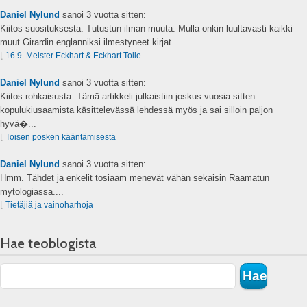
Daniel Nylund
sanoi
3 vuotta sitten:
Kiitos suosituksesta. Tutustun ilman muuta. Mulla onkin luultavasti kaikki
muut Girardin englanniksi ilmestyneet kirjat....
⌊
16.9. Meister Eckhart & Eckhart Tolle
Daniel Nylund
sanoi
3 vuotta sitten:
Kiitos rohkaisusta. Tämä artikkeli julkaistiin joskus vuosia sitten
kopulukiusaamista käsittelevässä lehdessä myös ja sai silloin paljon
hyvä�...
⌊
Toisen posken kääntämisestä
Daniel Nylund
sanoi
3 vuotta sitten:
Hmm. Tähdet ja enkelit tosiaam menevät vähän sekaisin Raamatun
mytologiassa....
⌊
Tietäjiä ja vainoharhoja
Hae teoblogista