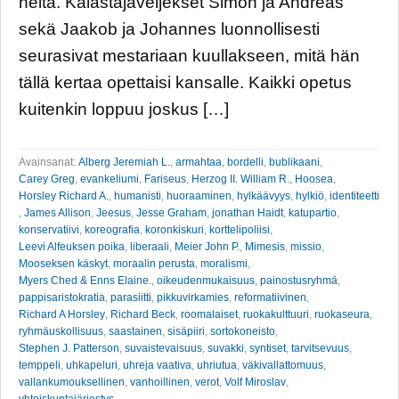
heitä. Kalastajaveljekset Simon ja Andreas
sekä Jaakob ja Johannes luonnollisesti
seurasivat mestariaan kuullakseen, mitä hän
tällä kertaa opettaisi kansalle. Kaikki opetus
kuitenkin loppuu joskus […]
Avainsanat:
Alberg Jeremiah L.
,
armahtaa
,
bordelli
,
bublikaani
,
Carey Greg
,
evankeliumi
,
Fariseus
,
Herzog II. William R.
,
Hoosea
,
Horsley Richard A.
,
humanisti
,
huoraaminen
,
hylkäävyys
,
hylkiö
,
identiteetti
,
James Allison
,
Jeesus
,
Jesse Graham
,
jonathan Haidt
,
katupartio
,
konservatiivi
,
koreografia
,
koronkiskuri
,
korttelipoliisi
,
Leevi Alfeuksen poika
,
liberaali
,
Meier John P.
,
Mimesis
,
missio
,
Mooseksen käskyt
,
moraalin perusta
,
moralismi
,
Myers Ched & Enns Elaine.
,
oikeudenmukaisuus
,
painostusryhmä
,
pappisaristokratia
,
parasiitti
,
pikkuvirkamies
,
reformatiivinen
,
Richard A Horsley
,
Richard Beck
,
roomalaiset
,
ruokakulttuuri
,
ruokaseura
,
ryhmäuskollisuus
,
saastainen
,
sisäpiiri
,
sortokoneisto
,
Stephen J. Patterson
,
suvaistevaisuus
,
suvakki
,
syntiset
,
tarvitsevuus
,
temppeli
,
uhkapeluri
,
uhreja vaativa
,
uhriutua
,
väkivallattomuus
,
vallankumouksellinen
,
vanhoillinen
,
verot
,
Volf Miroslav
,
yhteiskuntajärjestys