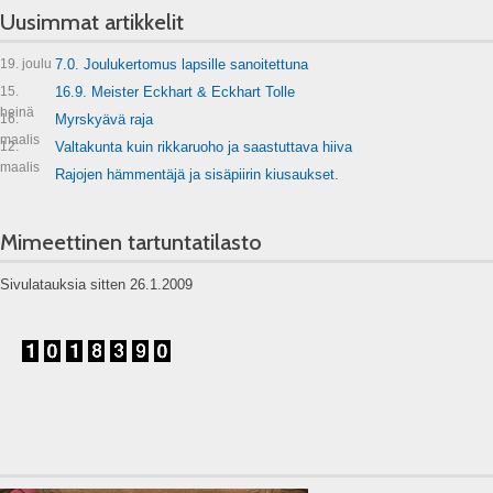
Uusimmat artikkelit
19. joulu
7.0. Joulukertomus lapsille sanoitettuna
15.
16.9. Meister Eckhart & Eckhart Tolle
heinä
16.
Myrskyävä raja
maalis
12.
Valtakunta kuin rikkaruoho ja saastuttava hiiva
maalis
Rajojen hämmentäjä ja sisäpiirin kiusaukset.
Mimeettinen tartuntatilasto
Sivulatauksia sitten 26.1.2009