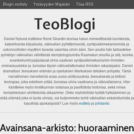
Blogin esittely
Ystävyyden Majatalo
Tilaa RSS
TeoBlogi
Daniel Nylund esittelee René Girardin teoriaa halun mimeettisestä luonteesta,
kateellisesta kilpailusta, väkivallan pyhittämisestä, syntipukkimekanismista ja
uskonnollisten myyttien tavasta vaientaa uhrin ääni. Sen avulla hän tarkastelee
pyhitetyn väkivallan vähittäistä demytologisointia Raamatun sivuilla ja sitä, kuinka
evankeliumit paljastavat uhria vaativan syntipukkimekanismin ihmisten
ominaisuudeksi ja Jumalan täysin väkivallattomaksi ihmisten rakastajaksi. Daniel
dramatisoi Jeesuksen elämän ja opetuksen Markuksen tekstien pohjalta. Tämä
narratiivinen menetelmä avaa uusia ulottuvuuksia Jeesuksesta ja kritisoi
teologiaa, joka edelleen pitää Jumalaa uhria vaativana ja väkivaltaisena. Hän
käsittelee myös kristikunnan sotaisaa ja pasifistista historiaa, sekä omaa
kompleksisen uhritietoista aikaamme. Onko mahdollista hylätä hylkääminen ja
elää elämää joka ei tuota uhreja, vai kuljemmeko kohti väkivallan eskaloitumista ja
lopullista apokalypsiä? Lue myös
esittely
ja
johdanto
.
Avainsana-arkisto:
huoraaminen