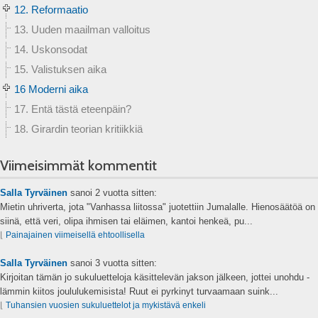
12. Reformaatio
13. Uuden maailman valloitus
14. Uskonsodat
15. Valistuksen aika
16 Moderni aika
17. Entä tästä eteenpäin?
18. Girardin teorian kritiikkiä
Viimeisimmät kommentit
Salla Tyrväinen
sanoi
2 vuotta sitten:
Mietin uhriverta, jota "Vanhassa liitossa" juotettiin Jumalalle. Hienosäätöä on
siinä, että veri, olipa ihmisen tai eläimen, kantoi henkeä, pu...
⌊
Painajainen viimeisellä ehtoollisella
Salla Tyrväinen
sanoi
3 vuotta sitten:
Kirjoitan tämän jo sukuluetteloja käsittelevän jakson jälkeen, jottei unohdu -
lämmin kiitos joululukemisista! Ruut ei pyrkinyt turvaamaan suink...
⌊
Tuhansien vuosien sukuluettelot ja mykistävä enkeli