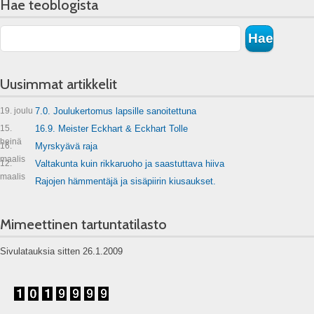
Hae teoblogista
Uusimmat artikkelit
19. joulu
7.0. Joulukertomus lapsille sanoitettuna
15.
16.9. Meister Eckhart & Eckhart Tolle
heinä
16.
Myrskyävä raja
maalis
12.
Valtakunta kuin rikkaruoho ja saastuttava hiiva
maalis
Rajojen hämmentäjä ja sisäpiirin kiusaukset.
Mimeettinen tartuntatilasto
Sivulatauksia sitten 26.1.2009