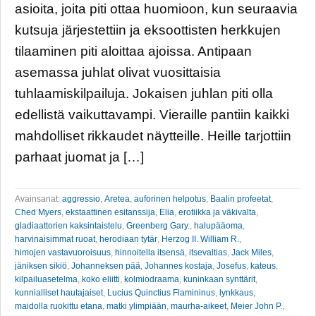
asioita, joita piti ottaa huomioon, kun seuraavia
kutsuja järjestettiin ja eksoottisten herkkujen
tilaaminen piti aloittaa ajoissa. Antipaan
asemassa juhlat olivat vuosittaisia
tuhlaamiskilpailuja. Jokaisen juhlan piti olla
edellistä vaikuttavampi. Vieraille pantiin kaikki
mahdolliset rikkaudet näytteille. Heille tarjottiin
parhaat juomat ja […]
Avainsanat:
aggressio
,
Aretea
,
auforinen helpotus
,
Baalin profeetat
,
Ched Myers
,
ekstaattinen esitanssija
,
Elia
,
erotiikka ja väkivalta
,
gladiaattorien kaksintaistelu
,
Greenberg Gary.
,
halupääoma
,
harvinaisimmat ruoat
,
herodiaan tytär
,
Herzog II. William R.
,
himojen vastavuoroisuus
,
hinnoitella itsensä
,
itsevaltias
,
Jack Miles
,
jäniksen sikiö
,
Johanneksen pää
,
Johannes kostaja
,
Josefus
,
kateus
,
kilpailuasetelma
,
koko eliitti
,
kolmiodraama
,
kuninkaan synttärit
,
kunnialliset hautajaiset
,
Lucius Quinctius Flamininus
,
lynkkaus
,
maidolla ruokittu etana
,
matki ylimpiään
,
maurha-aikeet
,
Meier John P.
,