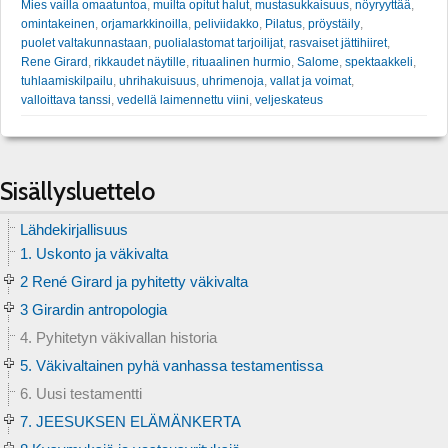
Mies vailla omaatuntoa
,
muilta opitut halut
,
mustasukkaisuus
,
nöyryyttää
,
omintakeinen
,
orjamarkkinoilla
,
peliviidakko
,
Pilatus
,
pröystäily
,
puolet valtakunnastaan
,
puolialastomat tarjoilijat
,
rasvaiset jättihiiret
,
Rene Girard
,
rikkaudet näytille
,
rituaalinen hurmio
,
Salome
,
spektaakkeli
,
tuhlaamiskilpailu
,
uhrihakuisuus
,
uhrimenoja
,
vallat ja voimat
,
valloittava tanssi
,
vedellä laimennettu viini
,
veljeskateus
Sisällysluettelo
Lähdekirjallisuus
1. Uskonto ja väkivalta
2 René Girard ja pyhitetty väkivalta
3 Girardin antropologia
4. Pyhitetyn väkivallan historia
5. Väkivaltainen pyhä vanhassa testamentissa
6. Uusi testamentti
7. JEESUKSEN ELÄMÄNKERTA