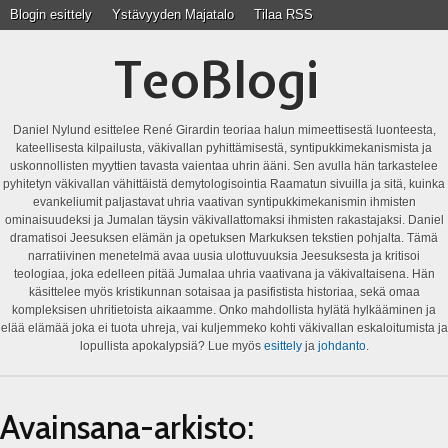
Blogin esittely
Ystävyyden Majatalo
Tilaa RSS
TeoBlogi
Daniel Nylund esittelee René Girardin teoriaa halun mimeettisestä luonteesta,
kateellisesta kilpailusta, väkivallan pyhittämisestä, syntipukkimekanismista ja
uskonnollisten myyttien tavasta vaientaa uhrin ääni. Sen avulla hän tarkastelee
pyhitetyn väkivallan vähittäistä demytologisointia Raamatun sivuilla ja sitä, kuinka
evankeliumit paljastavat uhria vaativan syntipukkimekanismin ihmisten
ominaisuudeksi ja Jumalan täysin väkivallattomaksi ihmisten rakastajaksi. Daniel
dramatisoi Jeesuksen elämän ja opetuksen Markuksen tekstien pohjalta. Tämä
narratiivinen menetelmä avaa uusia ulottuvuuksia Jeesuksesta ja kritisoi
teologiaa, joka edelleen pitää Jumalaa uhria vaativana ja väkivaltaisena. Hän
käsittelee myös kristikunnan sotaisaa ja pasifistista historiaa, sekä omaa
kompleksisen uhritietoista aikaamme. Onko mahdollista hylätä hylkääminen ja
elää elämää joka ei tuota uhreja, vai kuljemmeko kohti väkivallan eskaloitumista ja
lopullista apokalypsiä? Lue myös
esittely
ja
johdanto
.
Avainsana-arkisto: