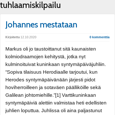
tuhlaamiskilpailu
Johannes mestataan
Kirjoitettu
12.10.2020
0 kommenttia
Markus oli jo taustoittanut sitä kaunaisten
kolmiodraamojen kehitystä, jotka nyt
kulminoituivat kuninkaan syntymäpäiväjuhliin.
“Sopiva tilaisuus Herodiaalle tarjoutui, kun
Herodes syntymäpäivänään järjesti pidot
hoviherroilleen ja sotaväen päälliköille sekä
Galilean johtomiehille.”[1] Varttikuninkaan
syntymäpäiviä alettiin valmistaa heti edellisten
juhlien loputtua. Juhlissa oli aina paljastunut