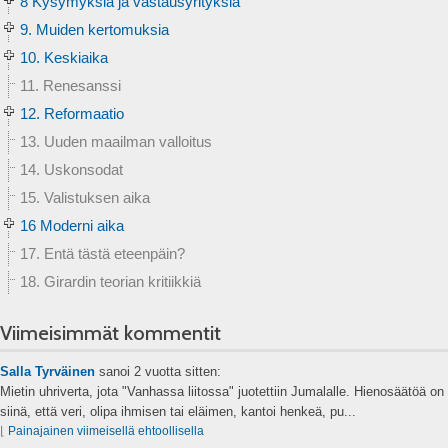
8 Kysymyksiä ja vastausyrityksiä
9. Muiden kertomuksia
10. Keskiaika
11. Renesanssi
12. Reformaatio
13. Uuden maailman valloitus
14. Uskonsodat
15. Valistuksen aika
16 Moderni aika
17. Entä tästä eteenpäin?
18. Girardin teorian kritiikkiä
Viimeisimmät kommentit
Salla Tyrväinen
sanoi
2 vuotta sitten:
Mietin uhriverta, jota "Vanhassa liitossa" juotettiin Jumalalle. Hienosäätöä on
siinä, että veri, olipa ihmisen tai eläimen, kantoi henkeä, pu...
⌊
Painajainen viimeisellä ehtoollisella