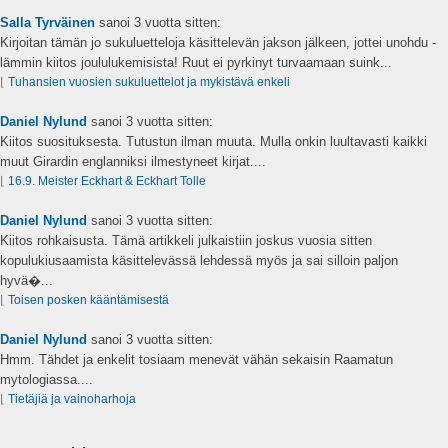
Salla Tyrväinen
sanoi
3 vuotta sitten:
Kirjoitan tämän jo sukuluetteloja käsittelevän jakson jälkeen, jottei unohdu -
lämmin kiitos joululukemisista! Ruut ei pyrkinyt turvaamaan suink...
⌊
Tuhansien vuosien sukuluettelot ja mykistävä enkeli
Daniel Nylund
sanoi
3 vuotta sitten:
Kiitos suosituksesta. Tutustun ilman muuta. Mulla onkin luultavasti kaikki
muut Girardin englanniksi ilmestyneet kirjat....
⌊
16.9. Meister Eckhart & Eckhart Tolle
Daniel Nylund
sanoi
3 vuotta sitten:
Kiitos rohkaisusta. Tämä artikkeli julkaistiin joskus vuosia sitten
kopulukiusaamista käsittelevässä lehdessä myös ja sai silloin paljon
hyvä�...
⌊
Toisen posken kääntämisestä
Daniel Nylund
sanoi
3 vuotta sitten:
Hmm. Tähdet ja enkelit tosiaam menevät vähän sekaisin Raamatun
mytologiassa....
⌊
Tietäjiä ja vainoharhoja